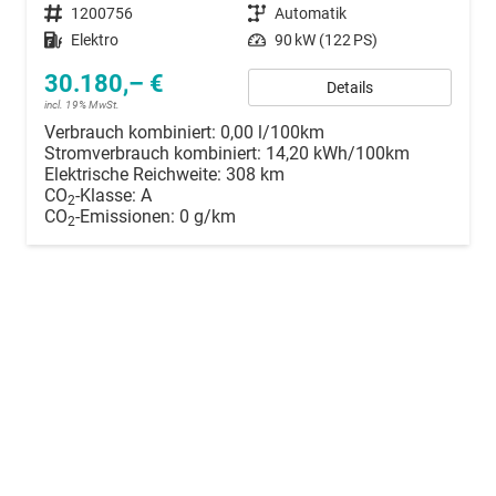
Fahrzeugnummer
1200756
Getriebe
Automatik
Kraftstoff
Elektro
Leistung
90 kW (122 PS)
30.180,– €
Details
incl. 19% MwSt.
Verbrauch kombiniert:
0,00 l/100km
Stromverbrauch kombiniert:
14,20 kWh/100km
Elektrische Reichweite:
308 km
CO
-Klasse:
A
2
CO
-Emissionen:
0 g/km
2