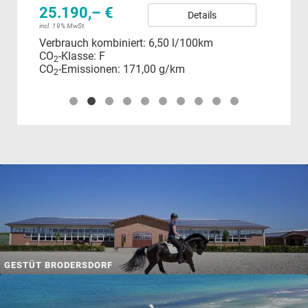
25.190,– €
incl.
Details
Ver
incl. 19% MwSt.
CO
Verbrauch kombiniert:
6,50 l/100km
CO
CO
-Klasse:
F
2
CO
-Emissionen:
171,00 g/km
2
GESTÜT BRODERSDORF