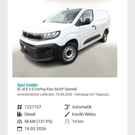
Opel Combo
Sko
XL AT8 3-S CarPlay Kam SichtP Gummib
unverbindliche Lieferzeit:
18.08.2026
Fahrzeug mit Tageszulassung
unver
Fahrzeugnummer
1227107
Getriebe
Automatik
Fahrzeugnummer
allic
Kraftstoff
Diesel
Außenfarbe
Kaolin Weiss
Kraftstoff
Leistung
96 kW (131 PS)
Kilometerstand
10 km
Leistung
19.03.2026
26