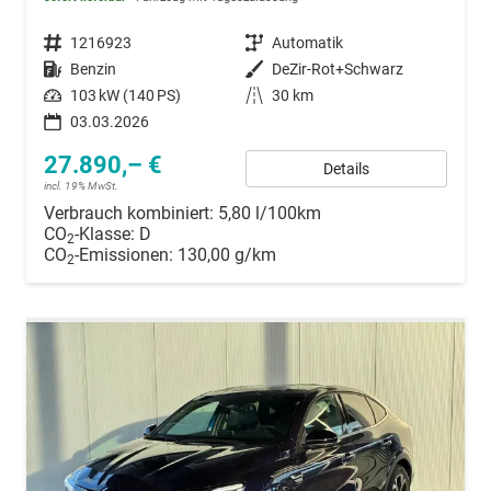
Fahrzeugnummer
1216923
Getriebe
Automatik
Kraftstoff
Benzin
Außenfarbe
DeZir-Rot+Schwarz
Leistung
103 kW (140 PS)
Kilometerstand
30 km
03.03.2026
27.890,– €
Details
incl. 19% MwSt.
Verbrauch kombiniert:
5,80 l/100km
CO
-Klasse:
D
2
CO
-Emissionen:
130,00 g/km
2