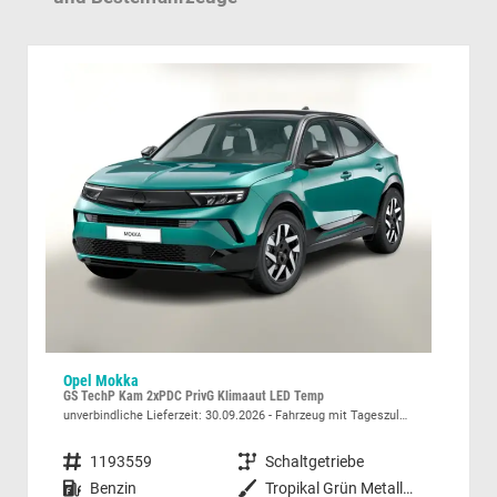
Opel Mokka
Vol
GS TechP Kam 2xPDC PrivG Klimaaut LED Temp
Sport
unverbindliche Lieferzeit:
30.09.2026
Fahrzeug mit Tageszulassung
sofor
Fahrzeugnummer
1193559
Getriebe
Schaltgetriebe
Fahrzeugnummer
Kraftstoff
Benzin
Außenfarbe
Tropikal Grün Metallic / Dachfar
Kraftstoff