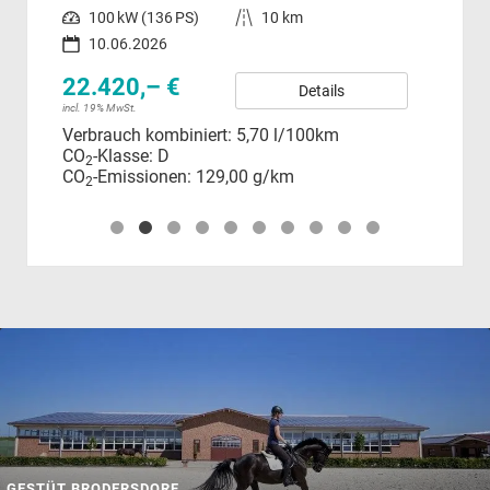
Leistung
100 kW (136 PS)
Kilometerstand
10 km
Leistung
10.06.2026
22.420,– €
60
Details
incl. 19% MwSt.
incl.
Verbrauch kombiniert:
5,70 l/100km
Ver
CO
-Klasse:
D
CO
2
CO
-Emissionen:
129,00 g/km
CO
2
GESTÜT BRODERSDORF