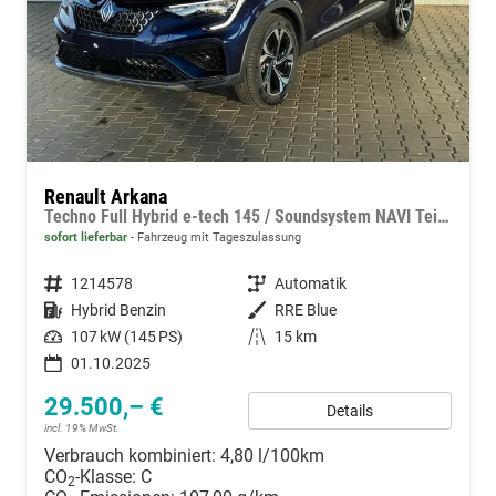
Renault Arkana
Techno Full Hybrid e-tech 145 / Soundsystem NAVI Teilleder ACC PDC vo.+hi. Rückfahrkamera KEYLESS LED
sofort lieferbar
Fahrzeug mit Tageszulassung
Fahrzeugnummer
1214578
Getriebe
Automatik
Kraftstoff
Hybrid Benzin
Außenfarbe
RRE Blue
Leistung
107 kW (145 PS)
Kilometerstand
15 km
01.10.2025
29.500,– €
Details
incl. 19% MwSt.
Verbrauch kombiniert:
4,80 l/100km
CO
-Klasse:
C
2