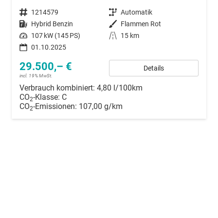
Fahrzeugnummer
1214579
Getriebe
Automatik
Kraftstoff
Hybrid Benzin
Außenfarbe
Flammen Rot
Leistung
107 kW (145 PS)
Kilometerstand
15 km
01.10.2025
29.500,– €
Details
incl. 19% MwSt.
Verbrauch kombiniert:
4,80 l/100km
CO
-Klasse:
C
2
CO
-Emissionen:
107,00 g/km
2