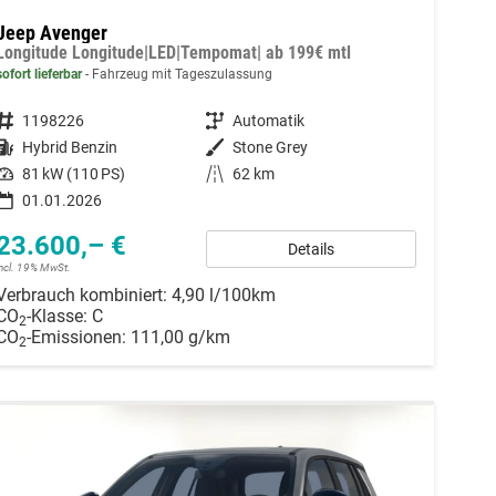
Jeep Avenger
Longitude Longitude|LED|Tempomat| ab 199€ mtl
sofort lieferbar
Fahrzeug mit Tageszulassung
Fahrzeugnummer
1198226
Getriebe
Automatik
Kraftstoff
Hybrid Benzin
Außenfarbe
Stone Grey
Leistung
81 kW (110 PS)
Kilometerstand
62 km
01.01.2026
23.600,– €
Details
incl. 19% MwSt.
Verbrauch kombiniert:
4,90 l/100km
CO
-Klasse:
C
2
CO
-Emissionen:
111,00 g/km
2