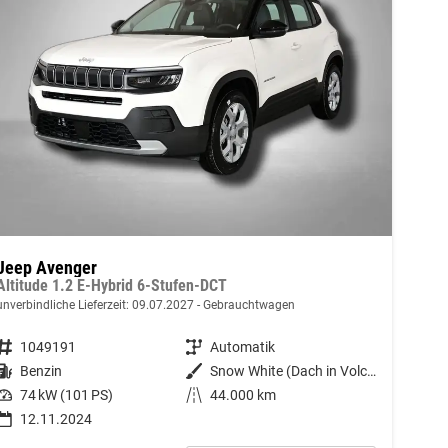
Jeep Avenger
Altitude 1.2 E-Hybrid 6-Stufen-DCT
unverbindliche Lieferzeit:
09.07.2027
Gebrauchtwagen
Fahrzeugnummer
1049191
Getriebe
Automatik
Kraftstoff
Benzin
Außenfarbe
Snow White (Dach in Volcano Black)
Leistung
74 kW (101 PS)
Kilometerstand
44.000 km
12.11.2024