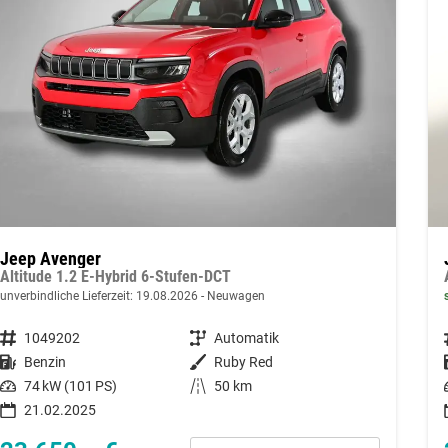
Jeep Avenger
Altitude 1.2 E-Hybrid 6-Stufen-DCT
unverbindliche Lieferzeit:
19.08.2026
Neuwagen
Fahrzeugnummer
1049202
Getriebe
Automatik
Kraftstoff
Benzin
Außenfarbe
Ruby Red
Leistung
74 kW (101 PS)
Kilometerstand
50 km
21.02.2025