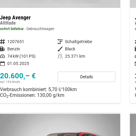
Jeep Avenger
Altitude
sofort lieferbar
Gebrauchtwagen
Fahrzeugnummer
1207651
Getriebe
Schaltgetriebe
Kraftstoff
Benzin
Außenfarbe
Black
Leistung
74 kW (101 PS)
Kilometerstand
25.371 km
01.05.2025
20.600,– €
Details
incl. 19% MwSt.
Verbrauch kombiniert:
5,70 l/100km
CO
-Emissionen:
130,00 g/km
2