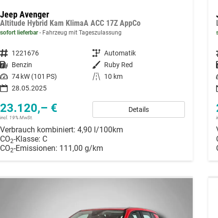
Jeep Avenger
Altitude Hybrid Kam KlimaA ACC 17Z AppCo
sofort lieferbar
Fahrzeug mit Tageszulassung
Fahrzeugnummer
1221676
Getriebe
Automatik
Kraftstoff
Benzin
Außenfarbe
Ruby Red
Leistung
74 kW (101 PS)
Kilometerstand
10 km
28.05.2025
23.120,– €
Details
incl. 19% MwSt.
Verbrauch kombiniert:
4,90 l/100km
CO
-Klasse:
C
2
CO
-Emissionen:
111,00 g/km
2