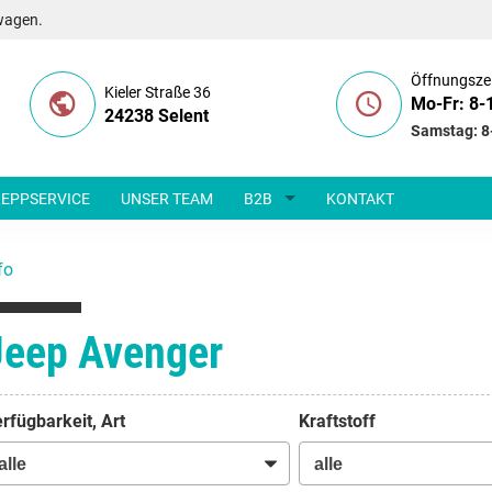
wagen.
Öffnungsze
Kieler Straße 36
Mo-Fr: 8-
24238 Selent
Samstag: 8
EPPSERVICE
UNSER TEAM
B2B
KONTAKT
fo
Jeep Avenger
rfügbarkeit, Art
Kraftstoff