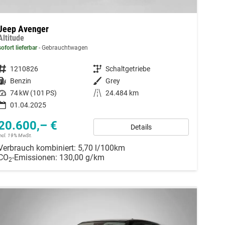
Jeep Avenger
Altitude
sofort lieferbar
Gebrauchtwagen
Fahrzeugnummer
1210826
Getriebe
Schaltgetriebe
Kraftstoff
Benzin
Außenfarbe
Grey
Leistung
74 kW (101 PS)
Kilometerstand
24.484 km
01.04.2025
20.600,– €
Details
incl. 19% MwSt.
Verbrauch kombiniert:
5,70 l/100km
CO
-Emissionen:
130,00 g/km
2