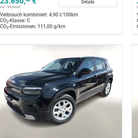
23.650,– €
Details
incl. 19% MwSt.
Verbrauch kombiniert:
4,90 l/100km
CO
-Klasse:
C
2
CO
-Emissionen:
111,00 g/km
2