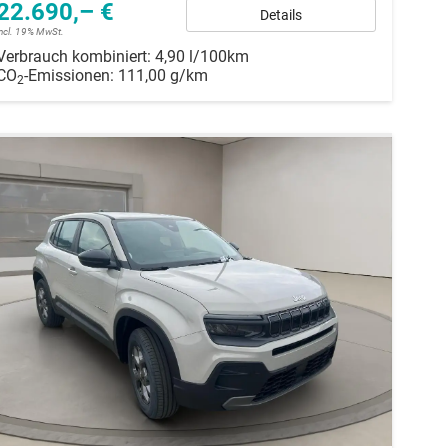
22.690,– €
Details
incl. 19% MwSt.
Verbrauch kombiniert:
4,90 l/100km
CO
-Emissionen:
111,00 g/km
2