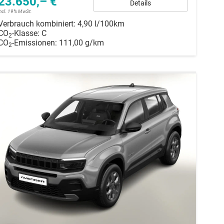
23.650,– €
Details
incl. 19% MwSt.
Verbrauch kombiniert:
4,90 l/100km
CO
-Klasse:
C
2
CO
-Emissionen:
111,00 g/km
2