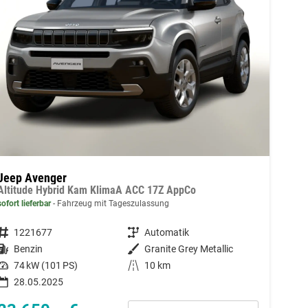
Jeep Avenger
Altitude Hybrid Kam KlimaA ACC 17Z AppCo
sofort lieferbar
Fahrzeug mit Tageszulassung
Fahrzeugnummer
1221677
Getriebe
Automatik
Kraftstoff
Benzin
Außenfarbe
Granite Grey Metallic
Leistung
74 kW (101 PS)
Kilometerstand
10 km
28.05.2025