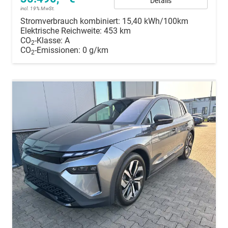
Details
incl. 19% MwSt.
Stromverbrauch kombiniert:
15,40 kWh/100km
Elektrische Reichweite:
453 km
CO
-Klasse:
A
2
CO
-Emissionen:
0 g/km
2