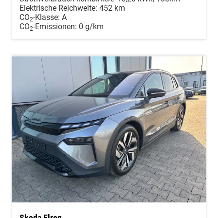
Elektrische Reichweite:
452 km
CO
-Klasse:
A
2
CO
-Emissionen:
0 g/km
2
Skoda Elroq