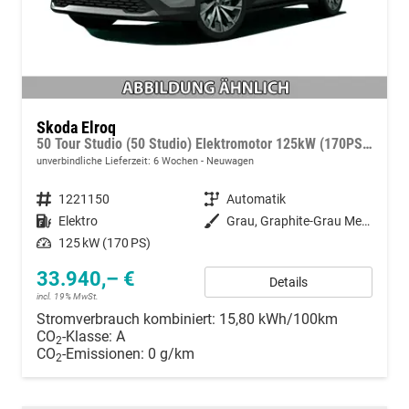
Skoda Elroq
50 Tour Studio (50 Studio) Elektromotor 125kW (170PS) (cont. 70 kW)
unverbindliche Lieferzeit:
6 Wochen
Neuwagen
Fahrzeugnummer
1221150
Getriebe
Automatik
Kraftstoff
Elektro
Außenfarbe
Grau, Graphite-Grau Metallic (5X)
Leistung
125 kW (170 PS)
33.940,– €
Details
incl. 19% MwSt.
Stromverbrauch kombiniert:
15,80 kWh/100km
CO
-Klasse:
A
2
CO
-Emissionen:
0 g/km
2