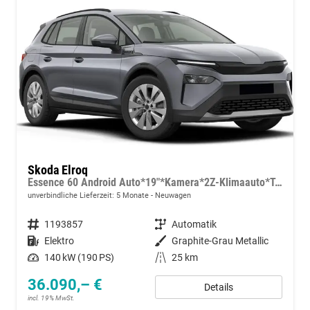
Skoda Elroq
Essence 60 Android Auto*19"*Kamera*2Z-Klimaauto*Totwinkel*LED*Tempomat
unverbindliche Lieferzeit:
5 Monate
Neuwagen
Fahrzeugnummer
1193857
Getriebe
Automatik
Kraftstoff
Elektro
Außenfarbe
Graphite-Grau Metallic
Leistung
140 kW (190 PS)
Kilometerstand
25 km
36.090,– €
Details
incl. 19% MwSt.