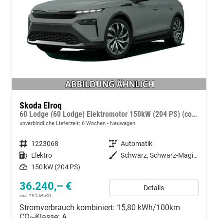
Skoda Elroq
60 Lodge (60 Lodge) Elektromotor 150kW (204 PS) (cont. 70 kW)
unverbindliche Lieferzeit:
6 Wochen
Neuwagen
Fahrzeugnummer
1223068
Getriebe
Automatik
Kraftstoff
Elektro
Außenfarbe
Schwarz, Schwarz-Magic Perleffekt (1Z)
Leistung
150 kW (204 PS)
36.240,– €
Details
incl. 19% MwSt.
Stromverbrauch kombiniert:
15,80 kWh/100km
CO
-Klasse:
A