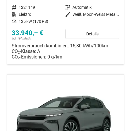
Fahrzeugnummer
1221149
Getriebe
Automatik
Kraftstoff
Elektro
Außenfarbe
Weiß, Moon-Weiss Metallic (2Y)
Leistung
125 kW (170 PS)
33.940,– €
Details
incl. 19% MwSt.
Stromverbrauch kombiniert:
15,80 kWh/100km
CO
-Klasse:
A
2
CO
-Emissionen:
0 g/km
2