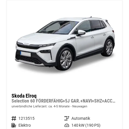
Skoda Elroq
Selection 60 FÖRDERFÄHIG+5J GAR.+NAVI+SHZ+ACC+KAMERA+19" ALU+SMARTLINK+KLIMA+LED
unverbindliche Lieferzeit: ca. 4-5 Monate
Neuwagen
Fahrzeugnummer
1213515
Getriebe
Automatik
Kraftstoff
Elektro
Leistung
140 kW (190 PS)