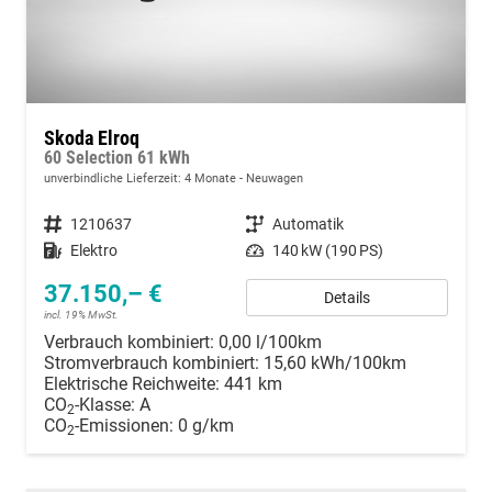
Skoda Elroq
60 Selection 61 kWh
unverbindliche Lieferzeit:
4 Monate
Neuwagen
Fahrzeugnummer
1210637
Getriebe
Automatik
Kraftstoff
Elektro
Leistung
140 kW (190 PS)
37.150,– €
Details
incl. 19% MwSt.
Verbrauch kombiniert:
0,00 l/100km
Stromverbrauch kombiniert:
15,60 kWh/100km
Elektrische Reichweite:
441 km
CO
-Klasse:
A
2
CO
-Emissionen:
0 g/km
2