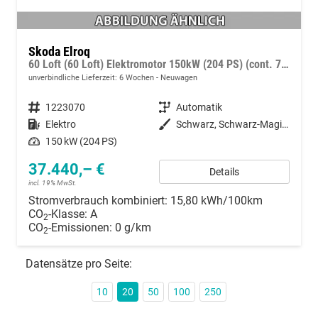
Skoda Elroq
60 Loft (60 Loft) Elektromotor 150kW (204 PS) (cont. 70 kW)
unverbindliche Lieferzeit:
6 Wochen
Neuwagen
Fahrzeugnummer
1223070
Getriebe
Automatik
Kraftstoff
Elektro
Außenfarbe
Schwarz, Schwarz-Magic Perleffekt (1Z)
Leistung
150 kW (204 PS)
37.440,– €
Details
incl. 19% MwSt.
Stromverbrauch kombiniert:
15,80 kWh/100km
CO
-Klasse:
A
2
CO
-Emissionen:
0 g/km
2
Datensätze pro Seite:
10
20
50
100
250