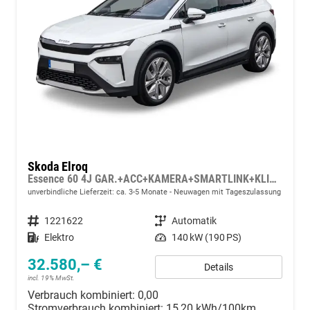
Skoda Elroq
Essence 60 4J GAR.+ACC+KAMERA+SMARTLINK+KLIMA+LED
unverbindliche Lieferzeit: ca. 3-5 Monate
Neuwagen mit Tageszulassung
Fahrzeugnummer
1221622
Getriebe
Automatik
Kraftstoff
Elektro
Leistung
140 kW (190 PS)
32.580,– €
Details
incl. 19% MwSt.
Verbrauch kombiniert:
0,00
Stromverbrauch kombiniert:
15,20 kWh/100km