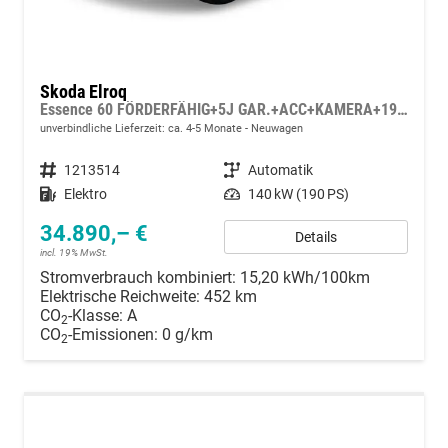
Skoda Elroq
Essence 60 FÖRDERFÄHIG+5J GAR.+ACC+KAMERA+19" ALU+SMARTLINK+KLIMA+LED
unverbindliche Lieferzeit: ca. 4-5 Monate
Neuwagen
Fahrzeugnummer
1213514
Getriebe
Automatik
Kraftstoff
Elektro
Leistung
140 kW (190 PS)
34.890,– €
Details
incl. 19% MwSt.
Stromverbrauch kombiniert:
15,20 kWh/100km
Elektrische Reichweite:
452 km
CO
-Klasse:
A
2
CO
-Emissionen:
0 g/km
2