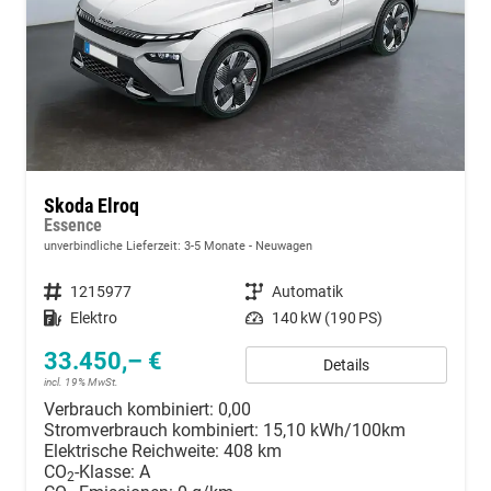
Skoda Elroq
Essence
unverbindliche Lieferzeit: 3-5 Monate
Neuwagen
Fahrzeugnummer
1215977
Getriebe
Automatik
Kraftstoff
Elektro
Leistung
140 kW (190 PS)
33.450,– €
Details
incl. 19% MwSt.
Verbrauch kombiniert:
0,00
Stromverbrauch kombiniert:
15,10 kWh/100km
Elektrische Reichweite:
408 km
CO
-Klasse:
A
2