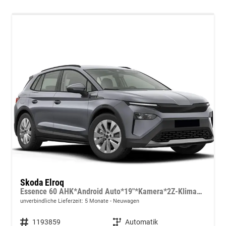
Skoda Elroq
Essence 60 AHK*Android Auto*19"*Kamera*2Z-Klimaauto*Totwinkel*LED*Tempomat
unverbindliche Lieferzeit:
5 Monate
Neuwagen
Fahrzeugnummer
1193859
Getriebe
Automatik