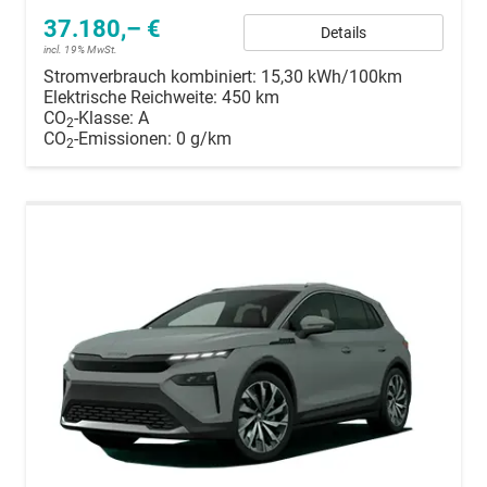
37.180,– €
Details
incl. 19% MwSt.
Stromverbrauch kombiniert:
15,30 kWh/100km
Elektrische Reichweite:
450 km
CO
-Klasse:
A
2
CO
-Emissionen:
0 g/km
2