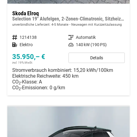
Skoda Elroq
Selection 19" Alufelgen, 2-Zonen-Climatronic, Sitzheizung, Parksensoren vorn/hinten, Rückfahrkamera, SunSet, Infotainment 13" + NAVIGATION, Beheizbares M-Lederlenkrad, Alarm, Dachreling
unverbindliche Lieferzeit: 4-5 Monate
Neuwagen mit Kurzzeitzulassung
Fahrzeugnummer
1214138
Getriebe
Automatik
Kraftstoff
Elektro
Leistung
140 kW (190 PS)
35.950,– €
Details
incl. 19% MwSt.
Stromverbrauch kombiniert:
15,20 kWh/100km
Elektrische Reichweite:
450 km
CO
-Klasse:
A
2
CO
-Emissionen:
0 g/km
2