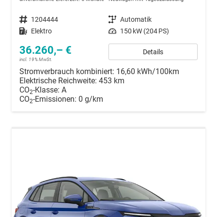
Fahrzeugnummer
1204444
Getriebe
Automatik
Kraftstoff
Elektro
Leistung
150 kW (204 PS)
36.260,– €
Details
incl. 19% MwSt.
Stromverbrauch kombiniert:
16,60 kWh/100km
Elektrische Reichweite:
453 km
CO
-Klasse:
A
2
CO
-Emissionen:
0 g/km
2