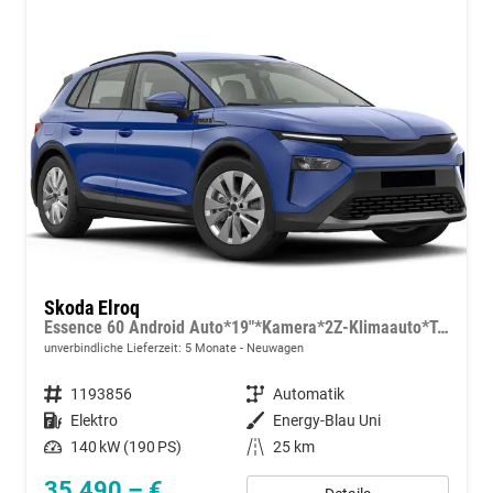
Skoda Elroq
Essence 60 Android Auto*19"*Kamera*2Z-Klimaauto*Totwinkel*LED*Tempomat
unverbindliche Lieferzeit:
5 Monate
Neuwagen
Fahrzeugnummer
1193856
Getriebe
Automatik
Kraftstoff
Elektro
Außenfarbe
Energy-Blau Uni
Leistung
140 kW (190 PS)
Kilometerstand
25 km
35.490,– €