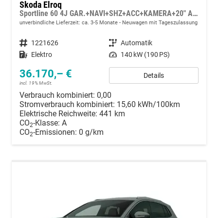
Skoda Elroq
Sportline 60 4J GAR.+NAVI+SHZ+ACC+KAMERA+20" ALU
unverbindliche Lieferzeit: ca. 3-5 Monate
Neuwagen mit Tageszulassung
Fahrzeugnummer
1221626
Getriebe
Automatik
Kraftstoff
Elektro
Leistung
140 kW (190 PS)
36.170,– €
Details
incl. 19% MwSt.
Verbrauch kombiniert:
0,00
Stromverbrauch kombiniert:
15,60 kWh/100km
Elektrische Reichweite:
441 km
CO
-Klasse:
A
2
CO
-Emissionen:
0 g/km
2