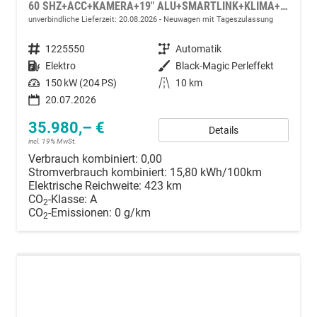
60 SHZ+ACC+KAMERA+19" ALU+SMARTLINK+KLIMA+LED
unverbindliche Lieferzeit:
20.08.2026
Neuwagen mit Tageszulassung
Fahrzeugnummer
1225550
Getriebe
Automatik
Kraftstoff
Elektro
Außenfarbe
Black-Magic Perleffekt
Leistung
150 kW (204 PS)
Kilometerstand
10 km
20.07.2026
35.980,– €
Details
incl. 19% MwSt.
Verbrauch kombiniert:
0,00
Stromverbrauch kombiniert:
15,80 kWh/100km
Elektrische Reichweite:
423 km
CO
-Klasse:
A
2
CO
-Emissionen:
0 g/km
2