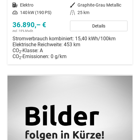
Kraftstoff
Elektro
Außenfarbe
Graphite-Grau Metallic
Leistung
140 kW (190 PS)
Kilometerstand
25 km
36.890,– €
Details
incl. 19% MwSt.
Stromverbrauch kombiniert:
15,40 kWh/100km
Elektrische Reichweite:
453 km
CO
-Klasse:
A
2
CO
-Emissionen:
0 g/km
2