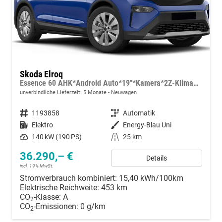
Skoda Elroq
Essence 60 AHK*Android Auto*19"*Kamera*2Z-Klimaauto*Totwinkel*LED*Tempomat
unverbindliche Lieferzeit:
5 Monate
Neuwagen
Fahrzeugnummer
1193858
Getriebe
Automatik
Kraftstoff
Elektro
Außenfarbe
Energy-Blau Uni
Leistung
140 kW (190 PS)
Kilometerstand
25 km
36.290,– €
Details
incl. 19% MwSt.
Stromverbrauch kombiniert:
15,40 kWh/100km
Elektrische Reichweite:
453 km
CO
-Klasse:
A
2
CO
-Emissionen:
0 g/km
2