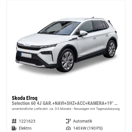
Skoda Elroq
Selection 60 4J GAR.+NAVI+SHZ+ACC+KAMERA+19" ALU+SMARTLINK+KLIMA+LED
unverbindliche Lieferzeit: ca. 3-5 Monate
Neuwagen mit Tageszulassung
Fahrzeugnummer
1221623
Getriebe
Automatik
Kraftstoff
Elektro
Leistung
140 kW (190 PS)