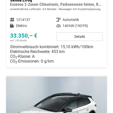
Essence 2-Zonen-Climatronic, Parksensoren hinten, Rückfahrkamera, SunSet, Infotainment 13" + Smartlink, M-Lederlenkrad, Alarm, Dachreling
unverbindliche Lieferzeit: 4-5 Monate
Neuwagen mit Kurzzeitzulassung
Fahrzeugnummer
1214137
Getriebe
Automatik
Kraftstoff
Elektro
Leistung
140 kW (190 PS)
33.350,– €
Details
incl. 19% MwSt.
Stromverbrauch kombiniert:
15,10 kWh/100km
Elektrische Reichweite:
453 km
CO
-Klasse:
A
2
CO
-Emissionen:
0 g/km
2