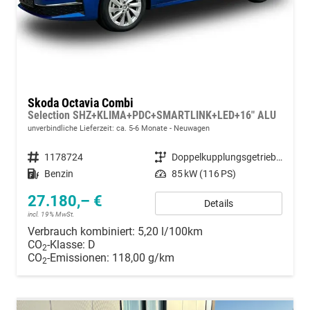
Skoda Octavia Combi
Selection SHZ+KLIMA+PDC+SMARTLINK+LED+16" ALU
unverbindliche Lieferzeit: ca. 5-6 Monate
Neuwagen
Fahrzeugnummer
1178724
Getriebe
Doppelkupplungsgetriebe (DSG)
Kraftstoff
Benzin
Leistung
85 kW (116 PS)
27.180,– €
Details
incl. 19% MwSt.
Verbrauch kombiniert:
5,20 l/100km
CO
-Klasse:
D
2
CO
-Emissionen:
118,00 g/km
2