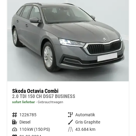
Skoda Octavia Combi
2.0 TDI 150 CH DSG7 BUSINESS
sofort lieferbar
Gebrauchtwagen
Fahrzeugnummer
1226785
Getriebe
Automatik
Kraftstoff
Diesel
Außenfarbe
Gris Graphite
Leistung
110 kW (150 PS)
Kilometerstand
43.684 km