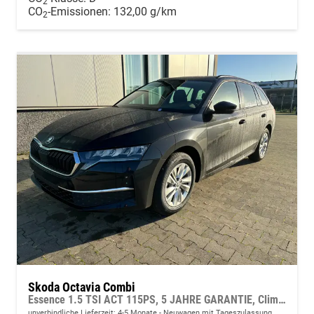
2
CO
-Emissionen:
132,00 g/km
2
Skoda Octavia Combi
Essence 1.5 TSI ACT 115PS, 5 JAHRE GARANTIE, Climatronic, Parksensoren hinten, Sitzheizung, LED-Scheinwerfer, Radio 10" + Wireless Smartlink, Tempomat, Lederlenkrad, Dachreling
unverbindliche Lieferzeit: 4-5 Monate
Neuwagen mit Tageszulassung