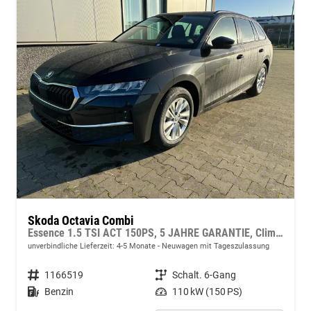
Skoda Octavia Combi
Essence 1.5 TSI ACT 150PS, 5 JAHRE GARANTIE, Climatronic, Parksensoren hinten, Sitzheizung, LED-Scheinwerfer, Radio 10" + Wireless Smartlink, Tempomat, Lederlenkrad, Dachreling
unverbindliche Lieferzeit: 4-5 Monate
Neuwagen mit Tageszulassung
Fahrzeugnummer
1166519
Getriebe
Schalt. 6-Gang
Kraftstoff
Benzin
Leistung
110 kW (150 PS)