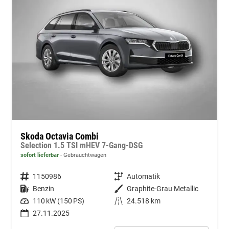
Skoda Octavia Combi
Selection 1.5 TSI mHEV 7-Gang-DSG
sofort lieferbar
Gebrauchtwagen
Fahrzeugnummer
1150986
Getriebe
Automatik
Kraftstoff
Benzin
Außenfarbe
Graphite-Grau Metallic
Leistung
110 kW (150 PS)
Kilometerstand
24.518 km
27.11.2025