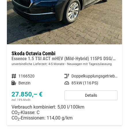
Skoda Octavia Combi
Essence 1.5 TSI ACT mHEV (Mild-Hybrid) 115PS DSG/AUTOMATIK, 5 JAHRE GARANTIE, Climatronic, Parksensoren hinten, Sitzheizung, LED-Scheinwerfer, Radio 10" + Wireless Smartlink, Tempomat, Lederlenkrad, Dachreling
unverbindliche Lieferzeit: 4-5 Monate
Neuwagen mit Tageszulassung
Fahrzeugnummer
1166520
Getriebe
Doppelkupplungsgetriebe (DSG)
Kraftstoff
Benzin
Leistung
85 kW (116 PS)
27.850,– €
Details
incl. 19% MwSt.
Verbrauch kombiniert:
5,00 l/100km
CO
-Klasse:
C
2
CO
-Emissionen:
114,00 g/km
2