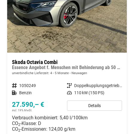
Skoda Octavia Combi
Essence Angebot f. Menschen mit Behinderung ab 50 %! 1.5 TSI Mild-Hybrid 150PS DSG/AUTOMATIK, 2-Zonen-Climatronic, Parksensoren hinten, Radio 10"/Bluetooth/DAB, Tempomat, LED-Scheinwerfer, M-Lederlenkrad, Dachreling, 8x Airbags
unverbindliche Lieferzeit: 4 - 5 Monate
Neuwagen
Fahrzeugnummer
1050249
Getriebe
Doppelkupplungsgetriebe (DSG)
Kraftstoff
Benzin
Leistung
110 kW (150 PS)
27.590,– €
Details
incl. 19% MwSt.
Verbrauch kombiniert:
5,40 l/100km
CO
-Klasse:
D
2
CO
-Emissionen:
124,00 g/km
2