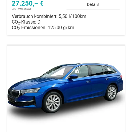
27.250,– €
Details
incl. 19% MwSt.
Verbrauch kombiniert:
5,50 l/100km
CO
-Klasse:
D
2
CO
-Emissionen:
125,00 g/km
2