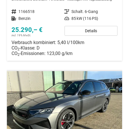
Fahrzeugnummer
1166518
Getriebe
Schalt. 6-Gang
Kraftstoff
Benzin
Leistung
85 kW (116 PS)
25.290,– €
Details
incl. 19% MwSt.
Verbrauch kombiniert:
5,40 l/100km
CO
-Klasse:
D
2
CO
-Emissionen:
123,00 g/km
2