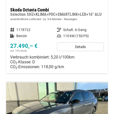
Skoda Octavia Combi
Selection SHZ+KLIMA+PDC+SMARTLINK+LED+16" ALU
unverbindliche Lieferzeit: ca. 5-6 Monate
Neuwagen
Fahrzeugnummer
1178722
Getriebe
Schalt. 6-Gang
Kraftstoff
Benzin
Leistung
110 kW (150 PS)
27.490,– €
Details
incl. 19% MwSt.
Verbrauch kombiniert:
5,20 l/100km
CO
-Klasse:
D
2
CO
-Emissionen:
118,00 g/km
2