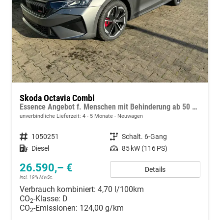
Skoda Octavia Combi
Essence Angebot f. Menschen mit Behinderung ab 50 %! 2.0 TDI 115PS, 2-Zonen-Climatronic, Parksensoren hinten, Radio 10"/Bluetooth/DAB, Tempomat, LED-Scheinwerfer, M-Lederlenkrad, Dachreling, 8x Airbags
unverbindliche Lieferzeit: 4 - 5 Monate
Neuwagen
Fahrzeugnummer
1050251
Getriebe
Schalt. 6-Gang
Kraftstoff
Diesel
Leistung
85 kW (116 PS)
26.590,– €
Details
incl. 19% MwSt.
Verbrauch kombiniert:
4,70 l/100km
CO
-Klasse:
D
2
CO
-Emissionen:
124,00 g/km
2