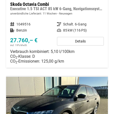
Skoda Octavia Combi
Executive 1.5 TSI ACT 85 kW 6-Gang, Navigationssystem, 17 Zoll Alufelgen, ACC, PDC, Klimaautomatik, Phone Box, Reserverad, Full LED, 4 Jahre Garantie,
unverbindliche Lieferzeit:
11 Wochen
Neuwagen
Fahrzeugnummer
1049516
Getriebe
Schalt. 6-Gang
Kraftstoff
Benzin
Leistung
85 kW (116 PS)
27.760,– €
Details
incl. 19% MwSt.
Verbrauch kombiniert:
5,10 l/100km
CO
-Klasse:
D
2
CO
-Emissionen:
125,00 g/km
2