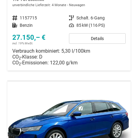
unverbindliche Lieferzeit:
4 Monate
Neuwagen
Fahrzeugnummer
1157715
Getriebe
Schalt. 6-Gang
Kraftstoff
Benzin
Leistung
85 kW (116 PS)
27.150,– €
Details
incl. 19% MwSt.
Verbrauch kombiniert:
5,30 l/100km
CO
-Klasse:
D
2
CO
-Emissionen:
122,00 g/km
2