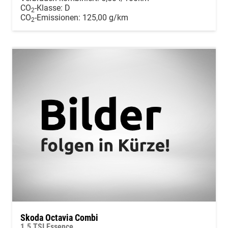
CO
-Klasse:
D
2
CO
-Emissionen:
125,00 g/km
2
Skoda Octavia Combi
1.5 TSI Essence