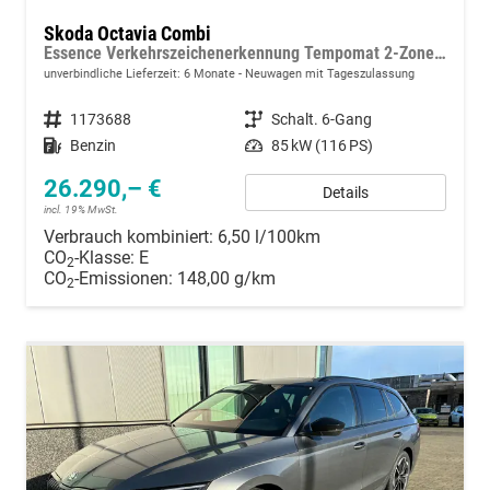
Skoda Octavia Combi
Essence Verkehrszeichenerkennung Tempomat 2-Zonen Klimaauto. LED-Scheinwerfer
unverbindliche Lieferzeit:
6 Monate
Neuwagen mit Tageszulassung
Fahrzeugnummer
1173688
Getriebe
Schalt. 6-Gang
Kraftstoff
Benzin
Leistung
85 kW (116 PS)
26.290,– €
Details
incl. 19% MwSt.
Verbrauch kombiniert:
6,50 l/100km
CO
-Klasse:
E
2
CO
-Emissionen:
148,00 g/km
2