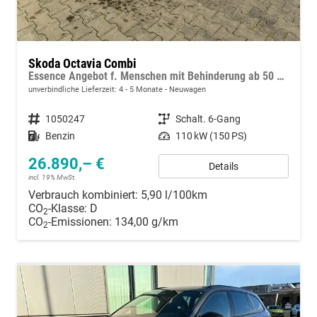
Skoda Octavia Combi
Essence Angebot f. Menschen mit Behinderung ab 50 %! 1.5 TSI 150PS, 2-Zonen-Climatronic, Parksensoren hinten, Radio 10"/Bluetooth/DAB, Tempomat, LED-Scheinwerfer, M-Lederlenkrad, Dachreling, 8x Airbags
unverbindliche Lieferzeit: 4 - 5 Monate
Neuwagen
Fahrzeugnummer
1050247
Getriebe
Schalt. 6-Gang
Kraftstoff
Benzin
Leistung
110 kW (150 PS)
26.890,– €
Details
incl. 19% MwSt.
Verbrauch kombiniert:
5,90 l/100km
CO
-Klasse:
D
2
CO
-Emissionen:
134,00 g/km
2