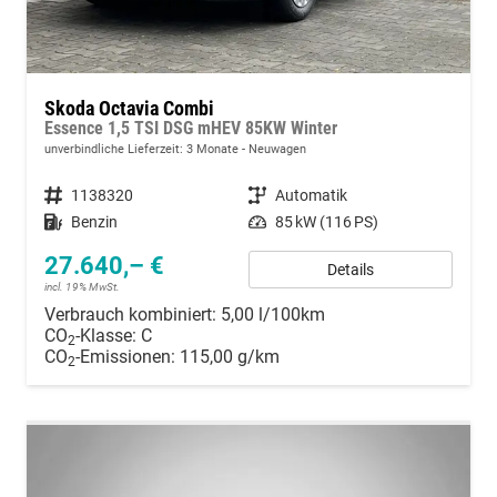
Skoda Octavia Combi
Essence 1,5 TSI DSG mHEV 85KW Winter
unverbindliche Lieferzeit:
3 Monate
Neuwagen
Fahrzeugnummer
1138320
Getriebe
Automatik
Kraftstoff
Benzin
Leistung
85 kW (116 PS)
27.640,– €
Details
incl. 19% MwSt.
Verbrauch kombiniert:
5,00 l/100km
CO
-Klasse:
C
2
CO
-Emissionen:
115,00 g/km
2