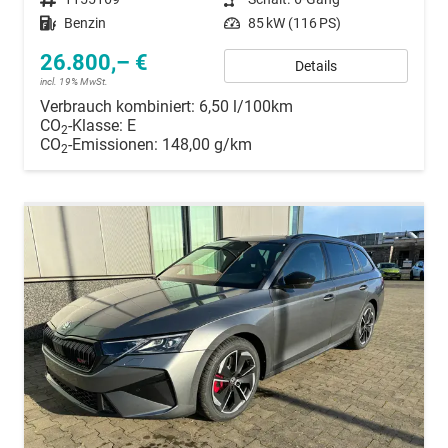
Kraftstoff
Benzin
Leistung
85 kW (116 PS)
26.800,– €
Details
incl. 19% MwSt.
Verbrauch kombiniert:
6,50 l/100km
CO
-Klasse:
E
2
CO
-Emissionen:
148,00 g/km
2