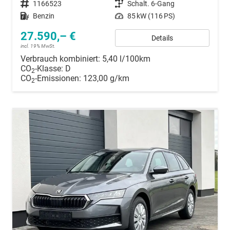
Fahrzeugnummer
1166523
Getriebe
Schalt. 6-Gang
Kraftstoff
Benzin
Leistung
85 kW (116 PS)
27.590,– €
Details
incl. 19% MwSt.
Verbrauch kombiniert:
5,40 l/100km
CO
-Klasse:
D
2
CO
-Emissionen:
123,00 g/km
2