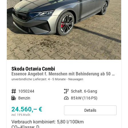
Skoda Octavia Combi
Essence Angebot f. Menschen mit Behinderung ab 50 %! 1.5 TSI 115PS, 2-Zonen-Climatronic, Parksensoren hinten, Radio 10"/Bluetooth/DAB, Tempomat, LED-Scheinwerfer, M-Lederlenkrad, Dachreling, 8x Airbags
unverbindliche Lieferzeit: 4 - 5 Monate
Neuwagen
Fahrzeugnummer
1050244
Getriebe
Schalt. 6-Gang
Kraftstoff
Benzin
Leistung
85 kW (116 PS)
24.560,– €
Details
incl. 19% MwSt.
Verbrauch kombiniert:
5,80 l/100km
CO
-Klasse:
D