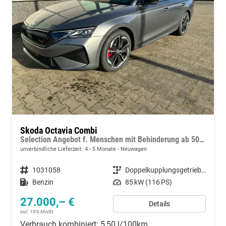
Skoda Octavia Combi
Selection Angebot f. Menschen mit Behinderung ab 50 %! 1.5 TSI Mild-Hybrid 115PS DSG/AUTOMATIK, 16" Alufelgen, Climatronic, LED-Scheinwerfer, Parksensoren hinten, Radio 10" + Wireless Smartlink, Tempomat, Multifunktions-Lederlenkrad, Dachreling
unverbindliche Lieferzeit: 4 - 5 Monate
Neuwagen
Fahrzeugnummer
1031058
Getriebe
Doppelkupplungsgetriebe (DSG)
Kraftstoff
Benzin
Leistung
85 kW (116 PS)
27.000,– €
Details
incl. 19% MwSt.
Verbrauch kombiniert:
5,50 l/100km