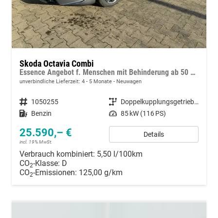
Skoda Octavia Combi
Essence Angebot f. Menschen mit Behinderung ab 50 %! 1.5 TSI Mild-Hybrid 115PS DSG/AUTOMATIK, 2-Zonen-Climatronic, Parksensoren hinten, Radio 10"/Bluetooth/DAB, Tempomat, LED-Scheinwerfer, M-Lederlenkrad, Dachreling, 8x Airbags
unverbindliche Lieferzeit: 4 - 5 Monate
Neuwagen
Fahrzeugnummer
1050255
Getriebe
Doppelkupplungsgetriebe (DSG)
Kraftstoff
Benzin
Leistung
85 kW (116 PS)
25.590,– €
Details
incl. 19% MwSt.
Verbrauch kombiniert:
5,50 l/100km
CO
-Klasse:
D
2
CO
-Emissionen:
125,00 g/km
2