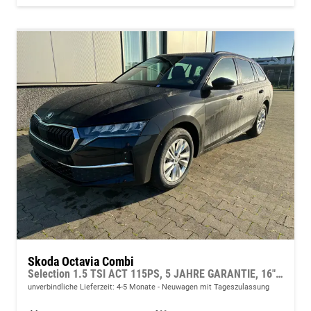
Skoda Octavia Combi
Selection 1.5 TSI ACT 115PS, 5 JAHRE GARANTIE, 16" ALUFELGEN, Climatronic, Parksensoren vo/hi, Rückfahrkamera, Virtual Cockpit 10", Sitzheizung, LED-Scheinwerfer, Radio 10" + Wireless Smartlink, Tempomat, Lederlenkrad, Dachreling
unverbindliche Lieferzeit: 4-5 Monate
Neuwagen mit Tageszulassung