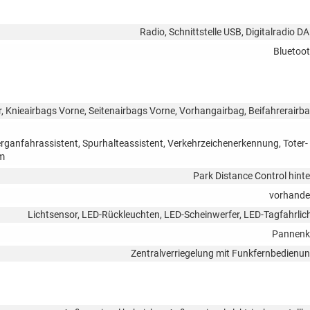
Radio, Schnittstelle USB, Digitalradio D
Bluetoo
r, Knieairbags Vorne, Seitenairbags Vorne, Vorhangairbag, Beifahrerairb
rganfahrassistent, Spurhalteassistent, Verkehrzeichenerkennung, Toter-
em
Park Distance Control hint
vorhand
Lichtsensor, LED-Rückleuchten, LED-Scheinwerfer, LED-Tagfahrlic
Pannenk
Zentralverriegelung mit Funkfernbedienu