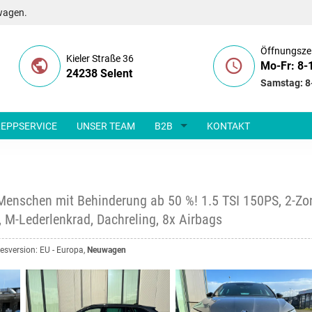
wagen.
Öffnungsze
Kieler Straße 36
Mo-Fr: 8-
24238 Selent
Samstag: 8
EPPSERVICE
UNSER TEAM
B2B
KONTAKT
Menschen mit Behinderung ab 50 %! 1.5 TSI 150PS, 2-Zon
 M-Lederlenkrad, Dachreling, 8x Airbags
ndesversion: EU - Europa,
Neuwagen