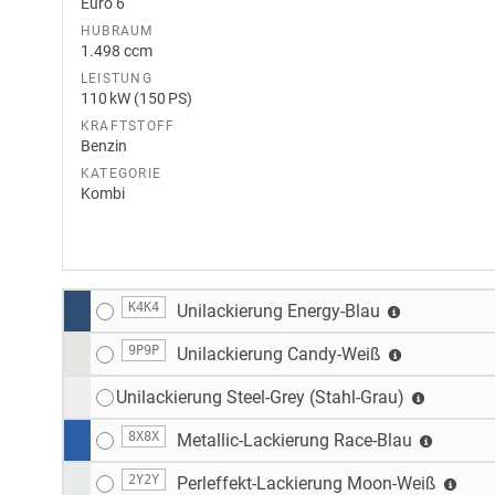
Euro 6
HUBRAUM
1.498 ccm
LEISTUNG
110 kW (150 PS)
KRAFTSTOFF
Benzin
KATEGORIE
Kombi
K4K4
Unilackierung Energy-Blau
9P9P
Unilackierung Candy-Weiß
Unilackierung Steel-Grey (Stahl-Grau)
8X8X
Metallic-Lackierung Race-Blau
2Y2Y
Perleffekt-Lackierung Moon-Weiß