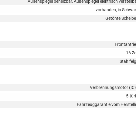
Außenspiegel beheizbar, Außenspiegel elektrisch verstellb
vorhanden, in Schwa
Getönte Scheib
Frontantri
16 Zo
Stahlfel
Verbrennungsmotor (IC
5-tür
Fahrzeuggarantie vom Herstell