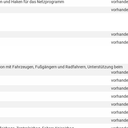
sen und Haken für das Netzprogramm
vorhand
vorhand
vorhand
vorhand
sion mit Fahrzeugen, Fußgängern und Radfahrern, Unterstützung beim
vorhand
vorhand
vorhand
vorhand
vorhand
vorhand
vorhand