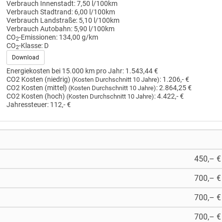
Verbrauch Innenstadt:
7,50 l/100km
Verbrauch Stadtrand:
6,00 l/100km
Verbrauch Landstraße:
5,10 l/100km
Verbrauch Autobahn:
5,90 l/100km
CO
-Emissionen:
134,00 g/km
2
CO
-Klasse:
D
2
Download
Energiekosten bei 15.000 km pro Jahr:
1.543,44 €
CO2 Kosten (niedrig)
:
1.206,- €
(Kosten Durchschnitt 10 Jahre)
CO2 Kosten (mittel)
:
2.864,25 €
(Kosten Durchschnitt 10 Jahre)
CO2 Kosten (hoch)
:
4.422,- €
(Kosten Durchschnitt 10 Jahre)
Jahressteuer:
112,- €
450,– €
700,– €
700,– €
700,– €