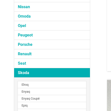
Nissan
Omoda
Opel
Peugeot
Porsche
Renault
Seat
Skoda
Elroq
Enyaq
Enyaq Coupé
Epiq