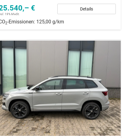
25.540,– €
Details
incl. 19% MwSt.
CO
-Emissionen:
125,00 g/km
2