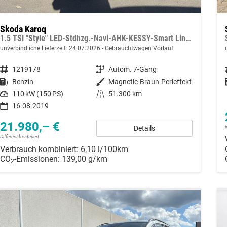
Skoda Karoq
1.5 TSI "Style" LED-Stdhzg.-Navi-AHK-KESSY-Smart Link-Rcam-PDC-Sitzhzg.-GRA/ACC-MFA-18"LM
unverbindliche Lieferzeit:
24.07.2026
Gebrauchtwagen Vorlauf
Fahrzeugnummer
1219178
Getriebe
Autom. 7-Gang
Kraftstoff
Benzin
Außenfarbe
Magnetic-Braun-Perleffekt
Leistung
110 kW (150 PS)
Kilometerstand
51.300 km
16.08.2019
21.980,– €
Details
Differenzbesteuert
Verbrauch kombiniert:
6,10 l/100km
CO
-Emissionen:
139,00 g/km
2