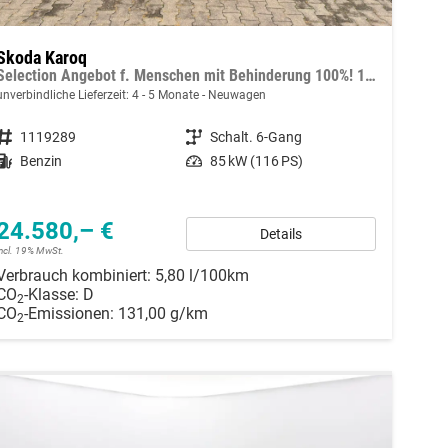
Skoda Karoq
Selection Angebot f. Menschen mit Behinderung 100%! 1.0 TSI 115PS, 16"Alu, Climatronic, Dachreling, M-Lederlenkrad, LED-Scheinwerfer, Tempomat, Parksensoren hinten, Virtual Cockpit 8", SunSet, Infotainment 8" + Wireless SmartLink
unverbindliche Lieferzeit: 4 - 5 Monate
Neuwagen
Fahrzeugnummer
1119289
Getriebe
Schalt. 6-Gang
Kraftstoff
Benzin
Leistung
85 kW (116 PS)
24.580,– €
Details
incl. 19% MwSt.
Verbrauch kombiniert:
5,80 l/100km
CO
-Klasse:
D
2
CO
-Emissionen:
131,00 g/km
2