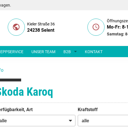
wagen.
Öffnungsze
Kieler Straße 36
Mo-Fr: 8-
24238 Selent
Samstag: 8
EPPSERVICE
UNSER TEAM
B2B
KONTAKT
fo
Skoda Karoq
rfügbarkeit, Art
Kraftstoff