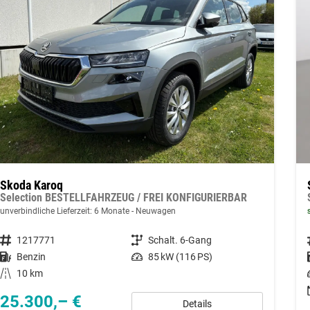
Skoda Karoq
Selection BESTELLFAHRZEUG / FREI KONFIGURIERBAR
unverbindliche Lieferzeit:
6 Monate
Neuwagen
Fahrzeugnummer
1217771
Getriebe
Schalt. 6-Gang
Kraftstoff
Benzin
Leistung
85 kW (116 PS)
Kilometerstand
10 km
25.300,– €
Details