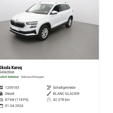
Skoda Karoq
Selection
sofort lieferbar
Gebrauchtwagen
Fahrzeugnummer
1209183
Getriebe
Schaltgetriebe
Kraftstoff
Diesel
Außenfarbe
BLANC GLACIER
Leistung
87 kW (118 PS)
Kilometerstand
42.378 km
01.04.2024