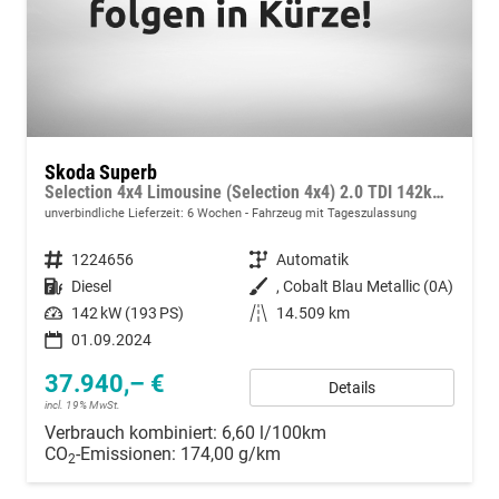
Skoda Superb
Selection 4x4 Limousine (Selection 4x4) 2.0 TDI 142kW (193 PS) 7-Gang DSG
unverbindliche Lieferzeit:
6 Wochen
Fahrzeug mit Tageszulassung
Fahrzeugnummer
1224656
Getriebe
Automatik
Kraftstoff
Diesel
Außenfarbe
, Cobalt Blau Metallic (0A)
Leistung
142 kW (193 PS)
Kilometerstand
14.509 km
01.09.2024
37.940,– €
Details
incl. 19% MwSt.
Verbrauch kombiniert:
6,60 l/100km
CO
-Emissionen:
174,00 g/km
2