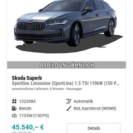
Skoda Superb
Sportline Limousine (SportLine) 1.5 TSI 110kW (150 PS) 7-Gang DSG
unverbindliche Lieferzeit:
6 Monate
Neuwagen
Fahrzeugnummer
1223084
Getriebe
Automatik
Kraftstoff
Benzin
Außenfarbe
Rot, Karminrot (W0W0)
Leistung
110 kW (150 PS)
45.540,– €
Details
incl. 19% MwSt.