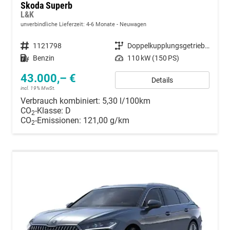
Skoda Superb
L&K
unverbindliche Lieferzeit: 4-6 Monate
Neuwagen
Fahrzeugnummer
1121798
Getriebe
Doppelkupplungsgetriebe (DSG)
Kraftstoff
Benzin
Leistung
110 kW (150 PS)
43.000,– €
Details
incl. 19% MwSt.
Verbrauch kombiniert:
5,30 l/100km
CO
-Klasse:
D
2
CO
-Emissionen:
121,00 g/km
2