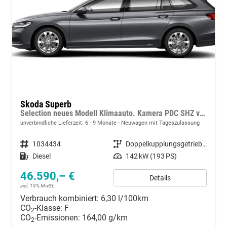
Skoda Superb
Selection neues Modell Klimaauto. Kamera PDC SHZ vorn 17 Zoll LM
unverbindliche Lieferzeit: 6 - 9 Monate
Neuwagen mit Tageszulassung
Fahrzeugnummer
1034434
Getriebe
Doppelkupplungsgetriebe (DSG)
Kraftstoff
Diesel
Leistung
142 kW (193 PS)
46.590,– €
Details
incl. 19% MwSt.
Verbrauch kombiniert:
6,30 l/100km
CO
-Klasse:
F
2
CO
-Emissionen:
164,00 g/km
2