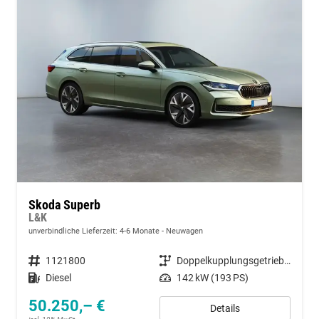
Skoda Superb
L&K
unverbindliche Lieferzeit: 4-6 Monate
Neuwagen
Fahrzeugnummer
1121800
Getriebe
Doppelkupplungsgetriebe (DSG)
Kraftstoff
Diesel
Leistung
142 kW (193 PS)
50.250,– €
Details