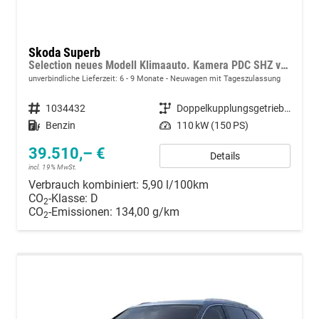
Skoda Superb
Selection neues Modell Klimaauto. Kamera PDC SHZ vorn 17 Zoll LM
unverbindliche Lieferzeit: 6 - 9 Monate
Neuwagen mit Tageszulassung
Fahrzeugnummer
1034432
Getriebe
Doppelkupplungsgetriebe (DSG)
Kraftstoff
Benzin
Leistung
110 kW (150 PS)
39.510,– €
Details
incl. 19% MwSt.
Verbrauch kombiniert:
5,90 l/100km
CO
-Klasse:
D
2
CO
-Emissionen:
134,00 g/km
2