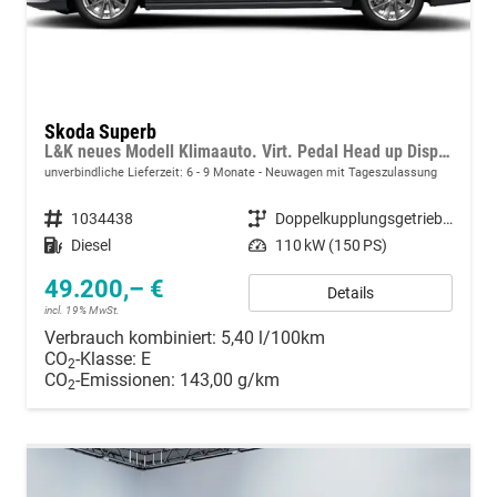
Skoda Superb
L&K neues Modell Klimaauto. Virt. Pedal Head up Displ. Kessy Navi. Kamera PDC SHZ
unverbindliche Lieferzeit: 6 - 9 Monate
Neuwagen mit Tageszulassung
Fahrzeugnummer
1034438
Getriebe
Doppelkupplungsgetriebe (DSG)
Kraftstoff
Diesel
Leistung
110 kW (150 PS)
49.200,– €
Details
incl. 19% MwSt.
Verbrauch kombiniert:
5,40 l/100km
CO
-Klasse:
E
2
CO
-Emissionen:
143,00 g/km
2