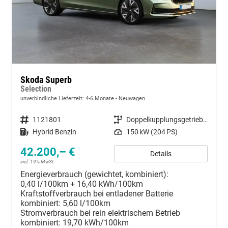
Skoda Superb
Selection
unverbindliche Lieferzeit: 4-6 Monate
Neuwagen
Fahrzeugnummer
1121801
Getriebe
Doppelkupplungsgetriebe (DSG)
Kraftstoff
Hybrid Benzin
Leistung
150 kW (204 PS)
42.200,– €
Details
incl. 19% MwSt.
Energieverbrauch (gewichtet, kombiniert):
0,40 l/100km + 16,40 kWh/100km
Kraftstoffverbrauch bei entladener Batterie
kombiniert:
5,60 l/100km
Stromverbrauch bei rein elektrischem Betrieb
kombiniert:
19,70 kWh/100km