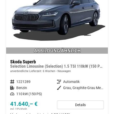
Skoda Superb
Selection Limousine (Selection) 1.5 TSI 110kW (150 PS) 7-Gang DSG
unverbindliche Lieferzeit:
6 Wochen
Neuwagen
Fahrzeugnummer
1221289
Getriebe
Automatik
Kraftstoff
Benzin
Außenfarbe
Grau, Graphite-Grau Metallic (5X)
Leistung
110 kW (150 PS)
41.640,– €
Details
incl. 19% MwSt.