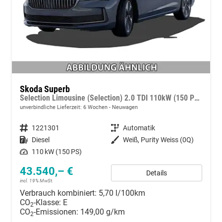
Skoda Superb
Selection Limousine (Selection) 2.0 TDI 110kW (150 PS) 7-Gang DSG
unverbindliche Lieferzeit:
6 Wochen
Neuwagen
Fahrzeugnummer
1221301
Getriebe
Automatik
Kraftstoff
Diesel
Außenfarbe
Weiß, Purity Weiss (0Q)
Leistung
110 kW (150 PS)
43.540,– €
Details
incl. 19% MwSt.
Verbrauch kombiniert:
5,70 l/100km
CO
-Klasse:
E
2
CO
-Emissionen:
149,00 g/km
2