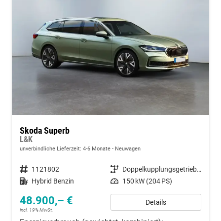
Skoda Superb
L&K
unverbindliche Lieferzeit: 4-6 Monate
Neuwagen
Fahrzeugnummer
1121802
Getriebe
Doppelkupplungsgetriebe (DSG)
Kraftstoff
Hybrid Benzin
Leistung
150 kW (204 PS)
48.900,– €
Details
incl. 19% MwSt.