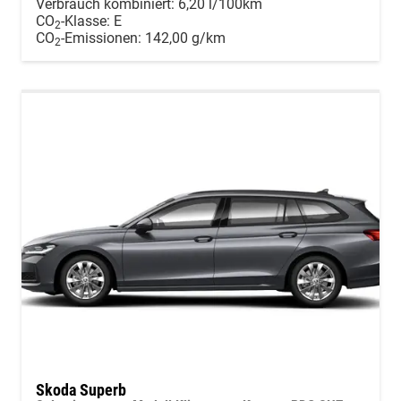
Verbrauch kombiniert:
6,20 l/100km
CO
-Klasse:
E
2
CO
-Emissionen:
142,00 g/km
2
Skoda Superb