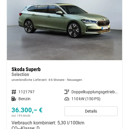
Skoda Superb
Selection
unverbindliche Lieferzeit: 4-6 Monate
Neuwagen
Fahrzeugnummer
1121797
Getriebe
Doppelkupplungsgetriebe (DSG)
Kraftstoff
Benzin
Leistung
110 kW (150 PS)
36.300,– €
Details
incl. 19% MwSt.
Verbrauch kombiniert:
5,30 l/100km
CO
-Klasse:
D