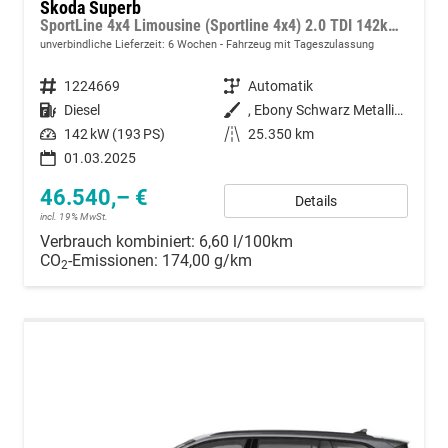
Skoda Superb
SportLine 4x4 Limousine (Sportline 4x4) 2.0 TDI 142kW (193 PS) 7-Gang DSG
unverbindliche Lieferzeit:
6 Wochen
Fahrzeug mit Tageszulassung
Fahrzeugnummer
1224669
Getriebe
Automatik
Kraftstoff
Diesel
Außenfarbe
, Ebony Schwarz Metallic (0E)
Leistung
142 kW (193 PS)
Kilometerstand
25.350 km
01.03.2025
46.540,– €
Details
incl. 19% MwSt.
Verbrauch kombiniert:
6,60 l/100km
CO
-Emissionen:
174,00 g/km
2