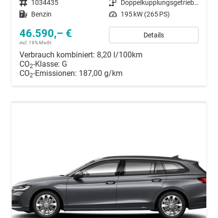
Fahrzeugnummer
1034435
Getriebe
Doppelkupplungsgetriebe (DSG)
Kraftstoff
Benzin
Leistung
195 kW (265 PS)
46.590,– €
Details
incl. 19% MwSt.
Verbrauch kombiniert:
8,20 l/100km
CO
-Klasse:
G
2
CO
-Emissionen:
187,00 g/km
2