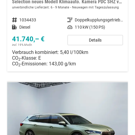
Selection neues Modell Klimaauto. Kamera PDC SHZ vorn 17 Zoll LM
unverbindliche Lieferzeit: 6 - 9 Monate
Neuwagen mit Tageszulassung
Fahrzeugnummer
1034433
Getriebe
Doppelkupplungsgetriebe (DSG)
Kraftstoff
Diesel
Leistung
110 kW (150 PS)
41.740,– €
Details
incl. 19% MwSt.
Verbrauch kombiniert:
5,40 l/100km
CO
-Klasse:
E
2
CO
-Emissionen:
143,00 g/km
2