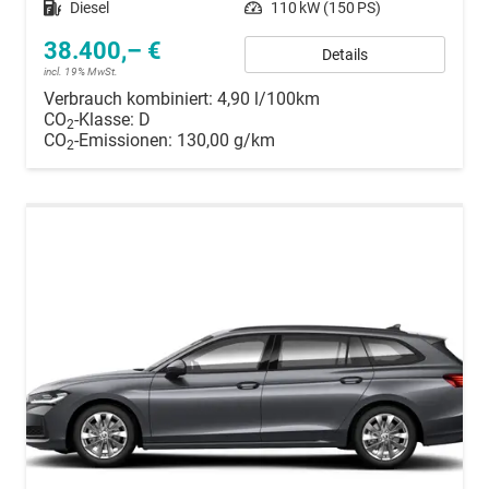
Kraftstoff
Diesel
Leistung
110 kW (150 PS)
38.400,– €
Details
incl. 19% MwSt.
Verbrauch kombiniert:
4,90 l/100km
CO
-Klasse:
D
2
CO
-Emissionen:
130,00 g/km
2