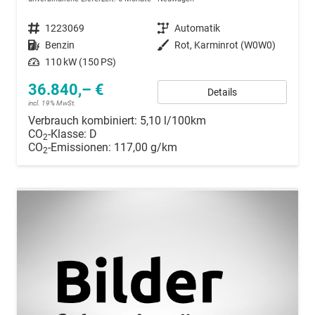
Fahrzeugnummer
1223069
Getriebe
Automatik
Kraftstoff
Benzin
Außenfarbe
Rot, Karminrot (W0W0)
Leistung
110 kW (150 PS)
36.840,– €
Details
incl. 19% MwSt.
Verbrauch kombiniert:
5,10 l/100km
CO
-Klasse:
D
2
CO
-Emissionen:
117,00 g/km
2