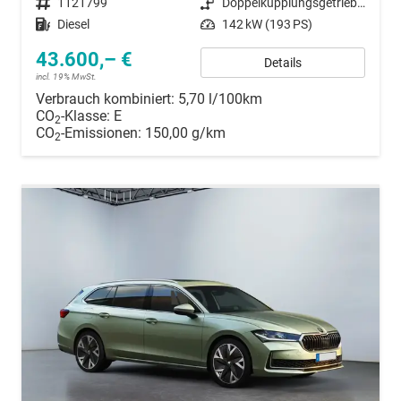
Fahrzeugnummer
1121799
Getriebe
Doppelkupplungsgetriebe (DSG)
Kraftstoff
Diesel
Leistung
142 kW (193 PS)
43.600,– €
Details
incl. 19% MwSt.
Verbrauch kombiniert:
5,70 l/100km
CO
-Klasse:
E
2
CO
-Emissionen:
150,00 g/km
2