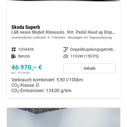
Skoda Superb
L&K neues Modell Klimaauto. Virt. Pedal Head up Displ. Kessy Navi. Kamera PDC SHZ
unverbindliche Lieferzeit: 6 - 9 Monate
Neuwagen mit Tageszulassung
Fahrzeugnummer
1034436
Getriebe
Doppelkupplungsgetriebe (DSG)
Kraftstoff
Benzin
Leistung
110 kW (150 PS)
46.970,– €
Details
incl. 19% MwSt.
Verbrauch kombiniert:
5,90 l/100km
CO
-Klasse:
D
2
CO
-Emissionen:
134,00 g/km
2