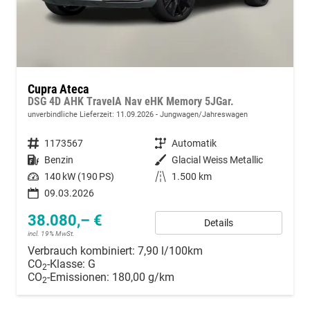
Cupra Ateca
DSG 4D AHK TravelA Nav eHK Memory 5JGar.
unverbindliche Lieferzeit:
11.09.2026
Jungwagen/Jahreswagen
Fahrzeugnummer
1173567
Getriebe
Automatik
Kraftstoff
Benzin
Außenfarbe
Glacial Weiss Metallic
Leistung
140 kW (190 PS)
Kilometerstand
1.500 km
09.03.2026
38.080,– €
Details
incl. 19% MwSt.
Verbrauch kombiniert:
7,90 l/100km
CO
-Klasse:
G
2
CO
-Emissionen:
180,00 g/km
2