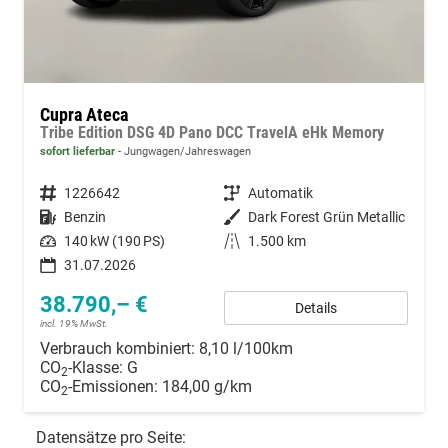
Cupra Ateca
Tribe Edition DSG 4D Pano DCC TravelA eHk Memory
sofort lieferbar
Jungwagen/Jahreswagen
Fahrzeugnummer
1226642
Getriebe
Automatik
Kraftstoff
Benzin
Außenfarbe
Dark Forest Grün Metallic
Leistung
140 kW (190 PS)
Kilometerstand
1.500 km
31.07.2026
38.790,– €
Details
incl. 19% MwSt.
Verbrauch kombiniert:
8,10 l/100km
CO
-Klasse:
G
2
CO
-Emissionen:
184,00 g/km
2
Datensätze pro Seite: