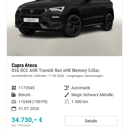
Cupra Ateca
DSG DCC AHK TravelA Nav eHK Memory 5JGar.
unverbindliche Lieferzeit:
11.09.2026
Jungwagen/Jahreswagen
Fahrzeugnummer
1173549
Getriebe
Automatik
Kraftstoff
Benzin
Außenfarbe
Magic Schwarz Metallic
Leistung
110 kW (150 PS)
Kilometerstand
1.500 km
31.07.2026
34.730,– €
Details
incl. 19% MwSt.