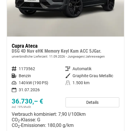
Cupra Ateca
DSG 4D Nav eHK Memory Keyl Kam ACC 5JGar.
unverbindliche Lieferzeit:
11.09.2026
Jungwagen/Jahreswagen
Fahrzeugnummer
1173562
Getriebe
Automatik
Kraftstoff
Benzin
Außenfarbe
Graphite Grau Metallic
Leistung
140 kW (190 PS)
Kilometerstand
1.500 km
31.07.2026
36.730,– €
Details
incl. 19% MwSt.
Verbrauch kombiniert:
7,90 l/100km
CO
-Klasse:
G
2
CO
-Emissionen:
180,00 g/km
2