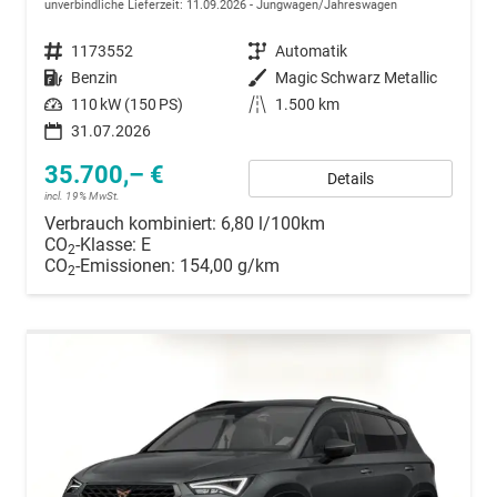
unverbindliche Lieferzeit:
11.09.2026
Jungwagen/Jahreswagen
Fahrzeugnummer
1173552
Getriebe
Automatik
Kraftstoff
Benzin
Außenfarbe
Magic Schwarz Metallic
Leistung
110 kW (150 PS)
Kilometerstand
1.500 km
31.07.2026
35.700,– €
Details
incl. 19% MwSt.
Verbrauch kombiniert:
6,80 l/100km
CO
-Klasse:
E
2
CO
-Emissionen:
154,00 g/km
2