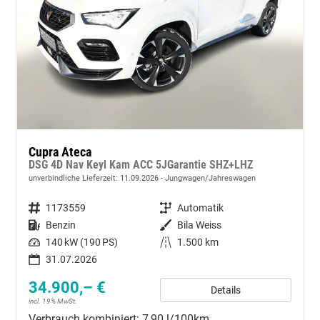
Cupra Ateca
DSG 4D Nav Keyl Kam ACC 5JGarantie SHZ+LHZ
unverbindliche Lieferzeit:
11.09.2026
Jungwagen/Jahreswagen
Fahrzeugnummer
1173559
Getriebe
Automatik
Kraftstoff
Benzin
Außenfarbe
Bila Weiss
Leistung
140 kW (190 PS)
Kilometerstand
1.500 km
31.07.2026
34.900,– €
Details
incl. 19% MwSt.
Verbrauch kombiniert:
7,90 l/100km