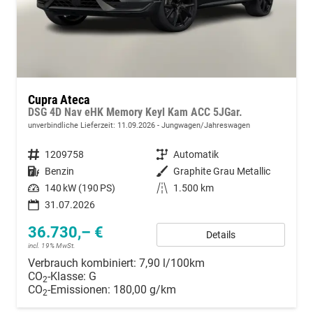
Cupra Ateca
DSG 4D Nav eHK Memory Keyl Kam ACC 5JGar.
unverbindliche Lieferzeit:
11.09.2026
Jungwagen/Jahreswagen
Fahrzeugnummer
1209758
Getriebe
Automatik
Kraftstoff
Benzin
Außenfarbe
Graphite Grau Metallic
Leistung
140 kW (190 PS)
Kilometerstand
1.500 km
31.07.2026
36.730,– €
Details
incl. 19% MwSt.
Verbrauch kombiniert:
7,90 l/100km
CO
-Klasse:
G
2
CO
-Emissionen:
180,00 g/km
2