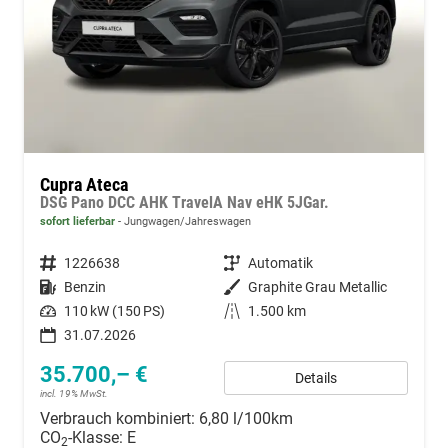
Cupra Ateca
DSG Pano DCC AHK TravelA Nav eHK 5JGar.
sofort lieferbar
Jungwagen/Jahreswagen
Fahrzeugnummer
1226638
Getriebe
Automatik
Kraftstoff
Benzin
Außenfarbe
Graphite Grau Metallic
Leistung
110 kW (150 PS)
Kilometerstand
1.500 km
31.07.2026
35.700,– €
Details
incl. 19% MwSt.
Verbrauch kombiniert:
6,80 l/100km
CO
-Klasse:
E
2