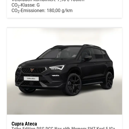
CO
-Klasse:
G
2
CO
-Emissionen:
180,00 g/km
2
Cupra Ateca
Tribe Edition DSG DCC Nav eHk Memory SHZ Keyl 5JGa