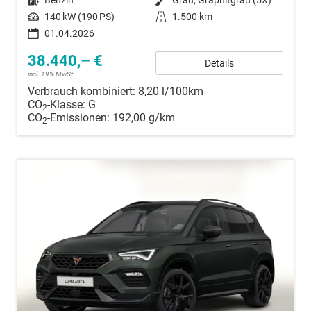
Kraftstoff
Benzin
Außenfarbe
Grau, Graphitgrau (5X)
Leistung
140 kW (190 PS)
Kilometerstand
1.500 km
01.04.2026
38.440,– €
Details
incl. 19% MwSt.
Verbrauch kombiniert:
8,20 l/100km
CO
-Klasse:
G
2
CO
-Emissionen:
192,00 g/km
2