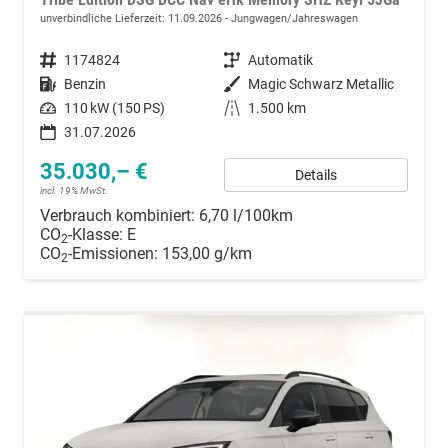
unverbindliche Lieferzeit:
11.09.2026
Jungwagen/Jahreswagen
Fahrzeugnummer
1174824
Getriebe
Automatik
Kraftstoff
Benzin
Außenfarbe
Magic Schwarz Metallic
Leistung
110 kW (150 PS)
Kilometerstand
1.500 km
31.07.2026
35.030,– €
Details
incl. 19% MwSt.
Verbrauch kombiniert:
6,70 l/100km
CO
-Klasse:
E
2
CO
-Emissionen:
153,00 g/km
2