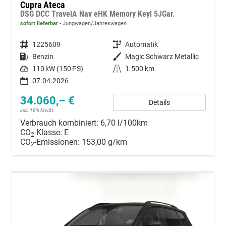
Cupra Ateca
DSG DCC TravelA Nav eHK Memory Keyl 5JGar.
sofort lieferbar
Jungwagen/Jahreswagen
Fahrzeugnummer
1225609
Getriebe
Automatik
Kraftstoff
Benzin
Außenfarbe
Magic Schwarz Metallic
Leistung
110 kW (150 PS)
Kilometerstand
1.500 km
07.04.2026
34.060,– €
Details
incl. 19% MwSt.
Verbrauch kombiniert:
6,70 l/100km
CO
-Klasse:
E
2
CO
-Emissionen:
153,00 g/km
2