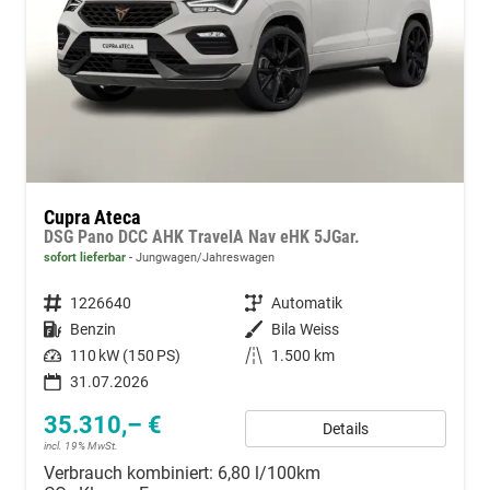
Cupra Ateca
DSG Pano DCC AHK TravelA Nav eHK 5JGar.
sofort lieferbar
Jungwagen/Jahreswagen
Fahrzeugnummer
1226640
Getriebe
Automatik
Kraftstoff
Benzin
Außenfarbe
Bila Weiss
Leistung
110 kW (150 PS)
Kilometerstand
1.500 km
31.07.2026
35.310,– €
Details
incl. 19% MwSt.
Verbrauch kombiniert:
6,80 l/100km