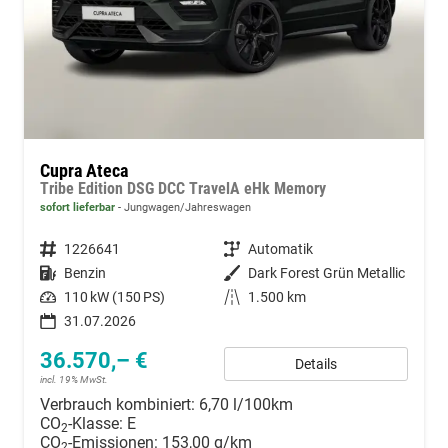
Cupra Ateca
Tribe Edition DSG DCC TravelA eHk Memory
sofort lieferbar
Jungwagen/Jahreswagen
Fahrzeugnummer
1226641
Getriebe
Automatik
Kraftstoff
Benzin
Außenfarbe
Dark Forest Grün Metallic
Leistung
110 kW (150 PS)
Kilometerstand
1.500 km
31.07.2026
36.570,– €
Details
incl. 19% MwSt.
Verbrauch kombiniert:
6,70 l/100km
CO
-Klasse:
E
2
CO
-Emissionen:
153,00 g/km
2