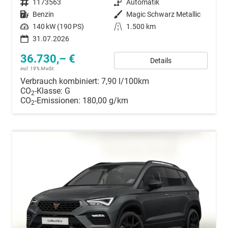
Fahrzeugnummer
1173563
Getriebe
Automatik
Kraftstoff
Benzin
Außenfarbe
Magic Schwarz Metallic
Leistung
140 kW (190 PS)
Kilometerstand
1.500 km
31.07.2026
36.730,– €
Details
incl. 19% MwSt.
Verbrauch kombiniert:
7,90 l/100km
CO
-Klasse:
G
2
CO
-Emissionen:
180,00 g/km
2