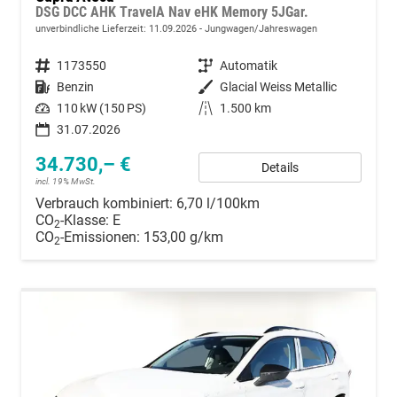
DSG DCC AHK TravelA Nav eHK Memory 5JGar.
unverbindliche Lieferzeit:
11.09.2026
Jungwagen/Jahreswagen
Fahrzeugnummer
1173550
Getriebe
Automatik
Kraftstoff
Benzin
Außenfarbe
Glacial Weiss Metallic
Leistung
110 kW (150 PS)
Kilometerstand
1.500 km
31.07.2026
34.730,– €
Details
incl. 19% MwSt.
Verbrauch kombiniert:
6,70 l/100km
CO
-Klasse:
E
2
CO
-Emissionen:
153,00 g/km
2