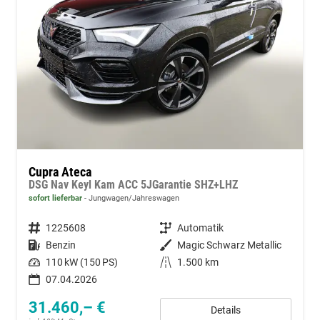
Cupra Ateca
DSG Nav Keyl Kam ACC 5JGarantie SHZ+LHZ
sofort lieferbar
Jungwagen/Jahreswagen
Fahrzeugnummer
1225608
Getriebe
Automatik
Kraftstoff
Benzin
Außenfarbe
Magic Schwarz Metallic
Leistung
110 kW (150 PS)
Kilometerstand
1.500 km
07.04.2026
31.460,– €
Details