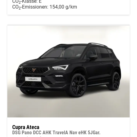
CO
-Klasse:
E
2
CO
-Emissionen:
154,00 g/km
2
Cupra Ateca
DSG Pano DCC AHK TravelA Nav eHK 5JGar.