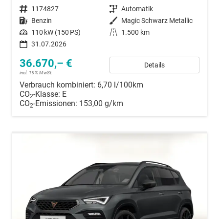
Fahrzeugnummer
1174827
Getriebe
Automatik
Kraftstoff
Benzin
Außenfarbe
Magic Schwarz Metallic
Leistung
110 kW (150 PS)
Kilometerstand
1.500 km
31.07.2026
36.670,– €
Details
incl. 19% MwSt.
Verbrauch kombiniert:
6,70 l/100km
CO
-Klasse:
E
2
CO
-Emissionen:
153,00 g/km
2