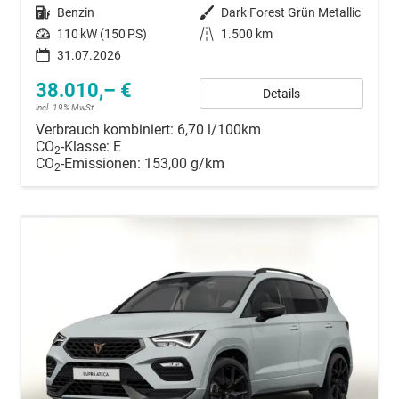
Kraftstoff
Benzin
Außenfarbe
Dark Forest Grün Metallic
Leistung
110 kW (150 PS)
Kilometerstand
1.500 km
31.07.2026
38.010,– €
Details
incl. 19% MwSt.
Verbrauch kombiniert:
6,70 l/100km
CO
-Klasse:
E
2
CO
-Emissionen:
153,00 g/km
2