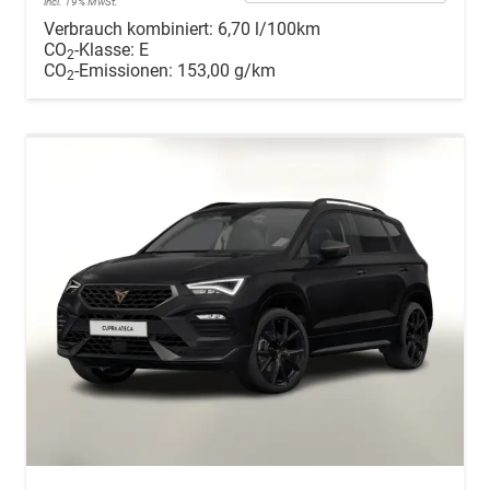
incl. 19% MwSt.
Verbrauch kombiniert:
6,70 l/100km
CO
-Klasse:
E
2
CO
-Emissionen:
153,00 g/km
2