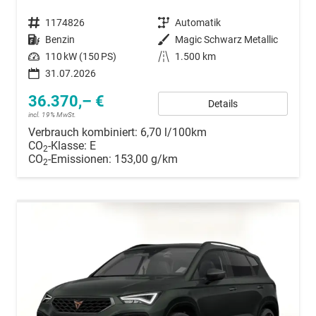
Fahrzeugnummer
1174826
Getriebe
Automatik
Kraftstoff
Benzin
Außenfarbe
Magic Schwarz Metallic
Leistung
110 kW (150 PS)
Kilometerstand
1.500 km
31.07.2026
36.370,– €
Details
incl. 19% MwSt.
Verbrauch kombiniert:
6,70 l/100km
CO
-Klasse:
E
2
CO
-Emissionen:
153,00 g/km
2