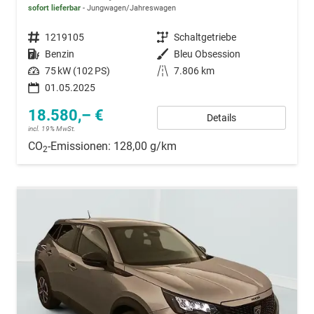
sofort lieferbar
Jungwagen/Jahreswagen
Fahrzeugnummer
1219105
Getriebe
Schaltgetriebe
Kraftstoff
Benzin
Außenfarbe
Bleu Obsession
Leistung
75 kW (102 PS)
Kilometerstand
7.806 km
01.05.2025
18.580,– €
Details
incl. 19% MwSt.
CO
-Emissionen:
128,00 g/km
2