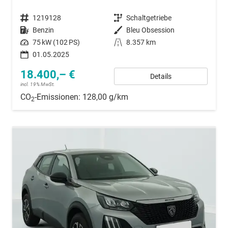
Fahrzeugnummer
1219128
Getriebe
Schaltgetriebe
Kraftstoff
Benzin
Außenfarbe
Bleu Obsession
Leistung
75 kW (102 PS)
Kilometerstand
8.357 km
01.05.2025
18.400,– €
Details
incl. 19% MwSt.
CO
-Emissionen:
128,00 g/km
2