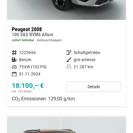
Peugeot 2008
100 S&S BVM6 Allure
sofort lieferbar
Gebrauchtwagen
Fahrzeugnummer
1223694
Getriebe
Schaltgetriebe
Kraftstoff
Benzin
Außenfarbe
gris artense
Leistung
75 kW (102 PS)
Kilometerstand
21.287 km
01.11.2024
18.100,– €
Details
incl. 19% MwSt.
CO
-Emissionen:
129,00 g/km
2