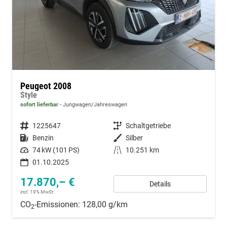
Peugeot 2008
Style
sofort lieferbar
Jungwagen/Jahreswagen
Fahrzeugnummer
1225647
Getriebe
Schaltgetriebe
Kraftstoff
Benzin
Außenfarbe
Silber
Leistung
74 kW (101 PS)
Kilometerstand
10.251 km
01.10.2025
17.870,– €
Details
incl. 19% MwSt.
CO
-Emissionen:
128,00 g/km
2