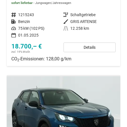
sofort lieferbar
Jungwagen/Jahreswagen
Fahrzeugnummer
1215243
Getriebe
Schaltgetriebe
Kraftstoff
Benzin
Außenfarbe
GRIS ARTENSE
Leistung
75 kW (102 PS)
Kilometerstand
12.258 km
01.05.2025
18.700,– €
Details
incl. 19% MwSt.
CO
-Emissionen:
128,00 g/km
2