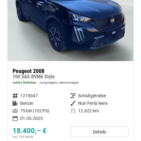
Peugeot 2008
100 S&S BVM6 Style
sofort lieferbar
Jungwagen/Jahreswagen
Fahrzeugnummer
1219047
Getriebe
Schaltgetriebe
Kraftstoff
Benzin
Außenfarbe
Noir Perla Nera
Leistung
75 kW (102 PS)
Kilometerstand
12.622 km
01.05.2025
18.400,– €
Details
incl. 19% MwSt.