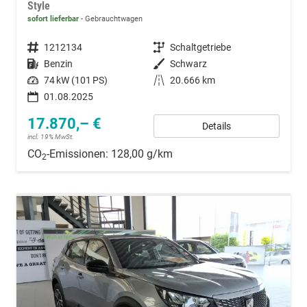
Style
sofort lieferbar
Gebrauchtwagen
Fahrzeugnummer
1212134
Getriebe
Schaltgetriebe
Kraftstoff
Benzin
Außenfarbe
Schwarz
Leistung
74 kW (101 PS)
Kilometerstand
20.666 km
01.08.2025
17.870,– €
Details
incl. 19% MwSt.
CO
-Emissionen:
128,00 g/km
2