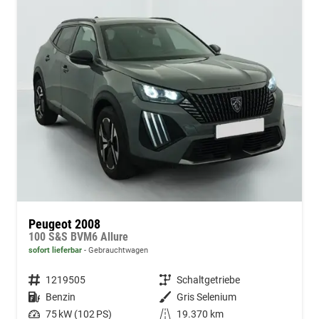
Peugeot 2008
100 S&S BVM6 Allure
sofort lieferbar
Gebrauchtwagen
Fahrzeugnummer
1219505
Getriebe
Schaltgetriebe
Kraftstoff
Benzin
Außenfarbe
Gris Selenium
Leistung
75 kW (102 PS)
Kilometerstand
19.370 km