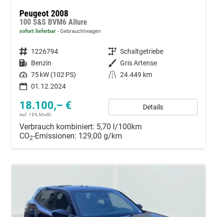
Peugeot 2008
100 S&S BVM6 Allure
sofort lieferbar
Gebrauchtwagen
Fahrzeugnummer
1226794
Getriebe
Schaltgetriebe
Kraftstoff
Benzin
Außenfarbe
Gris Artense
Leistung
75 kW (102 PS)
Kilometerstand
24.449 km
01.12.2024
18.100,– €
Details
incl. 19% MwSt.
Verbrauch kombiniert:
5,70 l/100km
CO
-Emissionen:
129,00 g/km
2