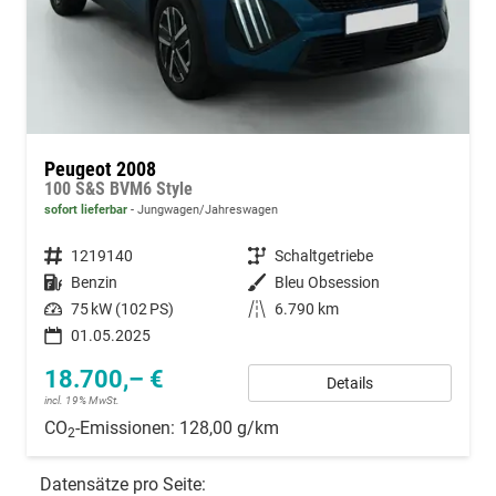
Peugeot 2008
100 S&S BVM6 Style
sofort lieferbar
Jungwagen/Jahreswagen
Fahrzeugnummer
1219140
Getriebe
Schaltgetriebe
Kraftstoff
Benzin
Außenfarbe
Bleu Obsession
Leistung
75 kW (102 PS)
Kilometerstand
6.790 km
01.05.2025
18.700,– €
Details
incl. 19% MwSt.
CO
-Emissionen:
128,00 g/km
2
Datensätze pro Seite: