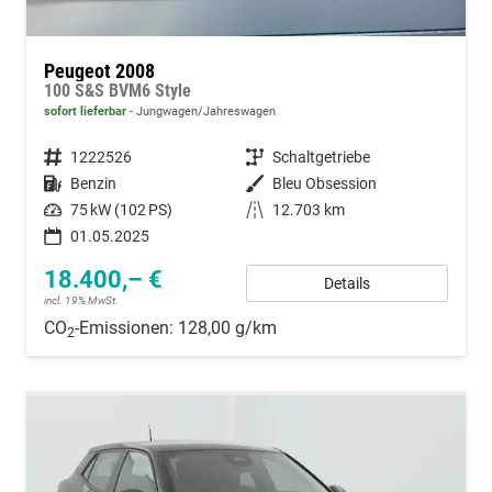
Peugeot 2008
100 S&S BVM6 Style
sofort lieferbar
Jungwagen/Jahreswagen
Fahrzeugnummer
1222526
Getriebe
Schaltgetriebe
Kraftstoff
Benzin
Außenfarbe
Bleu Obsession
Leistung
75 kW (102 PS)
Kilometerstand
12.703 km
01.05.2025
18.400,– €
Details
incl. 19% MwSt.
CO
-Emissionen:
128,00 g/km
2