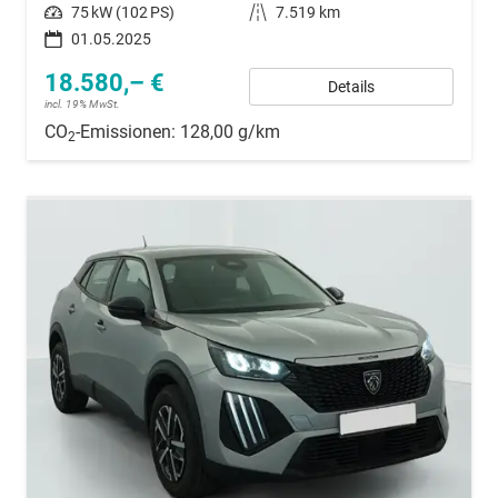
Leistung
75 kW (102 PS)
Kilometerstand
7.519 km
01.05.2025
18.580,– €
Details
incl. 19% MwSt.
CO
-Emissionen:
128,00 g/km
2