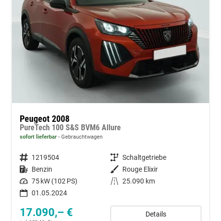
Peugeot 2008
PureTech 100 S&S BVM6 Allure
sofort lieferbar
Gebrauchtwagen
Fahrzeugnummer
1219504
Getriebe
Schaltgetriebe
Kraftstoff
Benzin
Außenfarbe
Rouge Elixir
Leistung
75 kW (102 PS)
Kilometerstand
25.090 km
01.05.2024
17.090,– €
Details