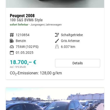
Peugeot 2008
100 S&S BVM6 Style
sofort lieferbar
Jungwagen/Jahreswagen
Fahrzeugnummer
1210854
Getriebe
Schaltgetriebe
Kraftstoff
Benzin
Außenfarbe
Gris Artense
Leistung
75 kW (102 PS)
Kilometerstand
6.037 km
01.05.2025
18.700,– €
Details
incl. 19% MwSt.
CO
-Emissionen:
128,00 g/km
2