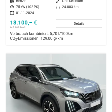
Kraftstoff
Benzin
Außenfarbe
Gris Selenium
Leistung
75 kW (102 PS)
Kilometerstand
24.803 km
01.11.2024
18.100,– €
Details
incl. 19% MwSt.
Verbrauch kombiniert:
5,70 l/100km
CO
-Emissionen:
129,00 g/km
2