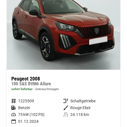
Peugeot 2008
100 S&S BVM6 Allure
sofort lieferbar
Gebrauchtwagen
Fahrzeugnummer
1225509
Getriebe
Schaltgetriebe
Kraftstoff
Benzin
Außenfarbe
Rouge Elixir
Leistung
75 kW (102 PS)
Kilometerstand
24.118 km
01.12.2024