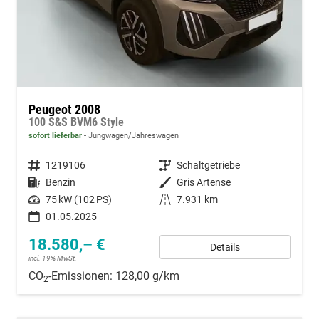
Peugeot 2008
100 S&S BVM6 Style
sofort lieferbar
Jungwagen/Jahreswagen
Fahrzeugnummer
1219106
Getriebe
Schaltgetriebe
Kraftstoff
Benzin
Außenfarbe
Gris Artense
Leistung
75 kW (102 PS)
Kilometerstand
7.931 km
01.05.2025
18.580,– €
Details
incl. 19% MwSt.
CO
-Emissionen:
128,00 g/km
2