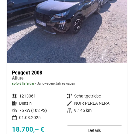
Peugeot 2008
Allure
sofort lieferbar
Jungwagen/Jahreswagen
Fahrzeugnummer
1213061
Getriebe
Schaltgetriebe
Kraftstoff
Benzin
Außenfarbe
NOIR PERLA NERA
Leistung
75 kW (102 PS)
Kilometerstand
9.145 km
01.03.2025
18.700,– €
Details