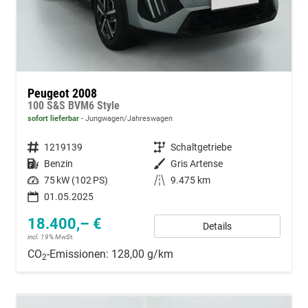
Peugeot 2008
100 S&S BVM6 Style
sofort lieferbar
Jungwagen/Jahreswagen
Fahrzeugnummer
1219139
Getriebe
Schaltgetriebe
Kraftstoff
Benzin
Außenfarbe
Gris Artense
Leistung
75 kW (102 PS)
Kilometerstand
9.475 km
01.05.2025
18.400,– €
Details
incl. 19% MwSt.
CO
-Emissionen:
128,00 g/km
2