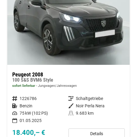
Peugeot 2008
100 S&S BVM6 Style
sofort lieferbar
Jungwagen/Jahreswagen
Fahrzeugnummer
1226786
Getriebe
Schaltgetriebe
Kraftstoff
Benzin
Außenfarbe
Noir Perla Nera
Leistung
75 kW (102 PS)
Kilometerstand
9.683 km
01.05.2025
18.400,– €
Details