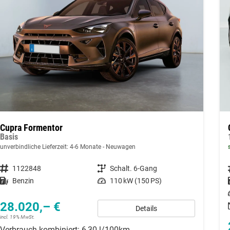
Cupra Formentor
Basis
unverbindliche Lieferzeit: 4-6 Monate
Neuwagen
Fahrzeugnummer
1122848
Getriebe
Schalt. 6-Gang
Kraftstoff
Benzin
Leistung
110 kW (150 PS)
28.020,– €
Details
incl. 19% MwSt.
Verbrauch kombiniert:
6,30 l/100km