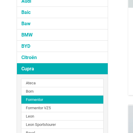
Audi
Baic
Baw
BMW
BYD
Citroën
Cupra
Ateca
Born
Formentor
Formentor VZ5
Leon
Leon Sportstourer
Raval