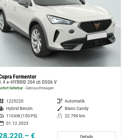
Cupra Formentor
1.4 e-HYBRID 204 ch DSG6 V
sofort lieferbar
Gebrauchtwagen
Fahrzeugnummer
1225220
Getriebe
Automatik
Kraftstoff
Hybrid Benzin
Außenfarbe
Blanc Candy
Leistung
110 kW (150 PS)
Kilometerstand
22.799 km
01.12.2023
28.220,– €
Details