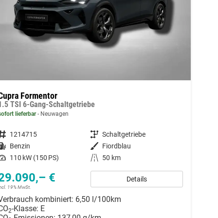
Cupra Formentor
1.5 TSI 6-Gang-Schaltgetriebe
sofort lieferbar
Neuwagen
Fahrzeugnummer
1214715
Getriebe
Schaltgetriebe
Kraftstoff
Benzin
Außenfarbe
Fiordblau
Leistung
110 kW (150 PS)
Kilometerstand
50 km
29.090,– €
Details
incl. 19% MwSt.
Verbrauch kombiniert:
6,50 l/100km
CO
-Klasse:
E
2
CO
-Emissionen:
137,00 g/km