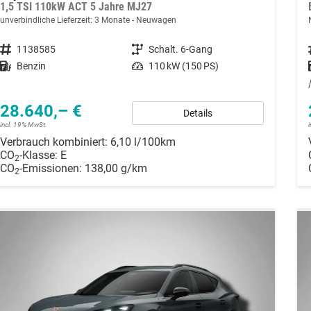
1,5 TSI 110kW ACT 5 Jahre MJ27
unverbindliche Lieferzeit:
3 Monate
Neuwagen
Fahrzeugnummer
1138585
Getriebe
Schalt. 6-Gang
Kraftstoff
Benzin
Leistung
110 kW (150 PS)
28.640,– €
Details
incl. 19% MwSt.
Verbrauch kombiniert:
6,10 l/100km
CO
-Klasse:
E
2
CO
-Emissionen:
138,00 g/km
2