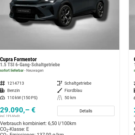
Cupra Formentor
1.5 TSI 6-Gang-Schaltgetriebe
sofort lieferbar
Neuwagen
Fahrzeugnummer
1214713
Getriebe
Schaltgetriebe
Kraftstoff
Benzin
Außenfarbe
Fiordblau
Leistung
110 kW (150 PS)
Kilometerstand
50 km
29.090,– €
Details
incl. 19% MwSt.
Verbrauch kombiniert:
6,50 l/100km
CO
-Klasse:
E
2
CO
-Emissionen:
137,00 g/km