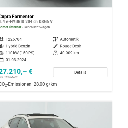
Cupra Formentor
1.4 e-HYBRID 204 ch DSG6 V
sofort lieferbar
Gebrauchtwagen
Fahrzeugnummer
1226784
Getriebe
Automatik
Kraftstoff
Hybrid Benzin
Außenfarbe
Rouge Desir
Leistung
110 kW (150 PS)
Kilometerstand
40.909 km
01.03.2024
27.210,– €
Details
incl. 19% MwSt.
CO
-Emissionen:
28,00 g/km
2