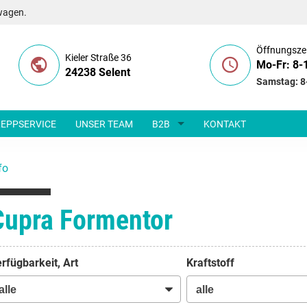
wagen.
Öffnungsze
Kieler Straße 36
Mo-Fr: 8-
24238 Selent
Samstag: 8
EPPSERVICE
UNSER TEAM
B2B
KONTAKT
fo
Cupra Formentor
rfügbarkeit, Art
Kraftstoff