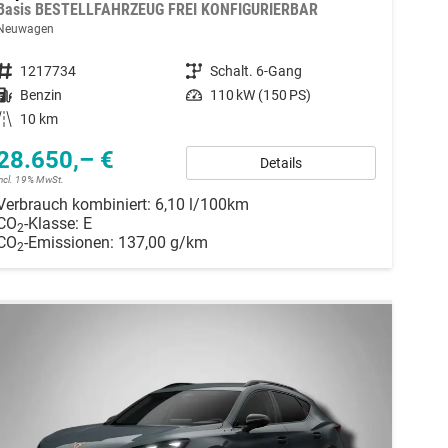
Basis BESTELLFAHRZEUG FREI KONFIGURIERBAR
Neuwagen
Fahrzeugnummer
1217734
Getriebe
Schalt. 6-Gang
Kraftstoff
Benzin
Leistung
110 kW (150 PS)
Kilometerstand
10 km
28.650,– €
Details
incl. 19% MwSt.
Verbrauch kombiniert:
6,10 l/100km
CO
-Klasse:
E
2
CO
-Emissionen:
137,00 g/km
2