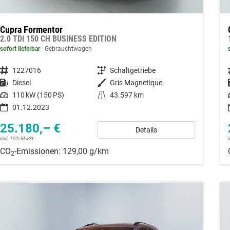
Cupra Formentor
2.0 TDI 150 CH BUSINESS EDITION
sofort lieferbar
Gebrauchtwagen
Fahrzeugnummer
1227016
Getriebe
Schaltgetriebe
Kraftstoff
Diesel
Außenfarbe
Gris Magnetique
Leistung
110 kW (150 PS)
Kilometerstand
43.597 km
01.12.2023
25.180,– €
Details
incl. 19% MwSt.
CO
-Emissionen:
129,00 g/km
2