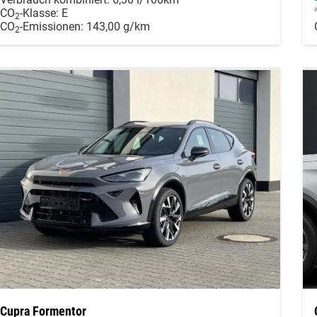
CO
-Klasse:
E
2
CO
-Emissionen:
143,00 g/km
2
Cupra Formentor