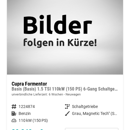
Cupra Formentor
Basis (Basis) 1.5 TSI 110kW (150 PS) 6-Gang Schaltgetriebe
unverbindliche Lieferzeit:
6 Wochen
Neuwagen
Fahrzeugnummer
1224874
Getriebe
Schaltgetriebe
Kraftstoff
Benzin
Außenfarbe
Grau, Magnetic Tech" (S7)"
Leistung
110 kW (150 PS)