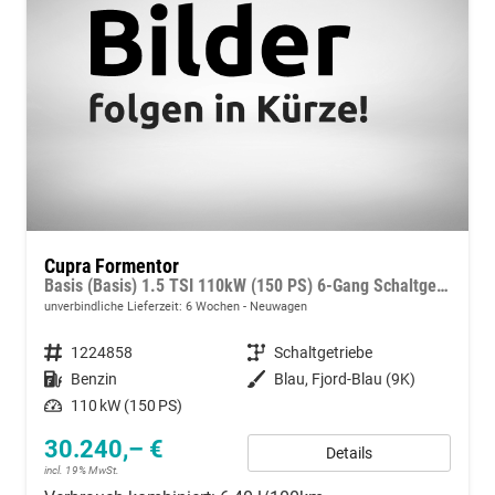
Cupra Formentor
Basis (Basis) 1.5 TSI 110kW (150 PS) 6-Gang Schaltgetriebe
unverbindliche Lieferzeit:
6 Wochen
Neuwagen
Fahrzeugnummer
1224858
Getriebe
Schaltgetriebe
Kraftstoff
Benzin
Außenfarbe
Blau, Fjord-Blau (9K)
Leistung
110 kW (150 PS)
30.240,– €
Details
incl. 19% MwSt.