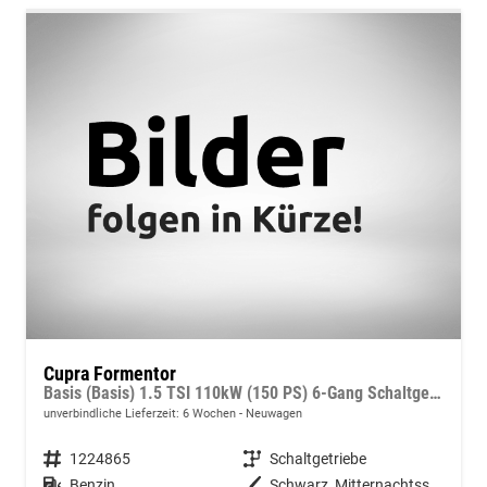
Cupra Formentor
Basis (Basis) 1.5 TSI 110kW (150 PS) 6-Gang Schaltgetriebe
unverbindliche Lieferzeit:
6 Wochen
Neuwagen
Fahrzeugnummer
1224865
Getriebe
Schaltgetriebe
Kraftstoff
Benzin
Außenfarbe
Schwarz, Mitternachtsschwarz (0E)