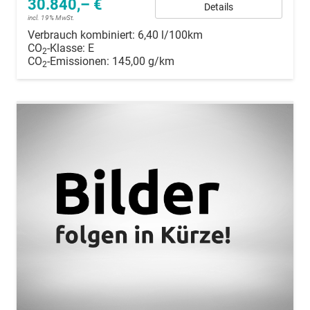
30.840,– €
Details
incl. 19% MwSt.
Verbrauch kombiniert:
6,40 l/100km
CO
-Klasse:
E
2
CO
-Emissionen:
145,00 g/km
2