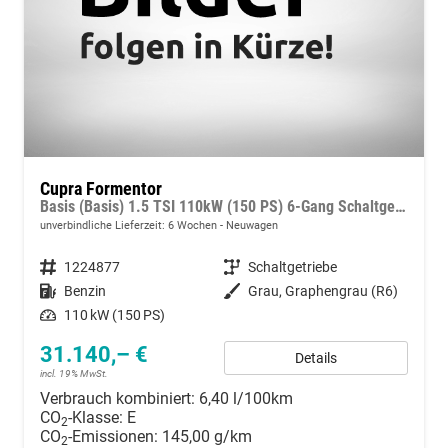
Cupra Formentor
Basis (Basis) 1.5 TSI 110kW (150 PS) 6-Gang Schaltgetriebe
unverbindliche Lieferzeit:
6 Wochen
Neuwagen
Fahrzeugnummer
1224877
Getriebe
Schaltgetriebe
Kraftstoff
Benzin
Außenfarbe
Grau, Graphengrau (R6)
Leistung
110 kW (150 PS)
31.140,– €
Details
incl. 19% MwSt.
Verbrauch kombiniert:
6,40 l/100km
CO
-Klasse:
E
2
CO
-Emissionen:
145,00 g/km
2