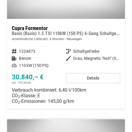
Cupra Formentor
Basis (Basis) 1.5 TSI 110kW (150 PS) 6-Gang Schaltgetriebe
unverbindliche Lieferzeit:
6 Wochen
Neuwagen
Fahrzeugnummer
1224873
Getriebe
Schaltgetriebe
Kraftstoff
Benzin
Außenfarbe
Grau, Magnetic Tech" (S7)"
Leistung
110 kW (150 PS)
30.840,– €
Details
incl. 19% MwSt.
Verbrauch kombiniert:
6,40 l/100km
CO
-Klasse:
E
2
CO
-Emissionen:
145,00 g/km
2