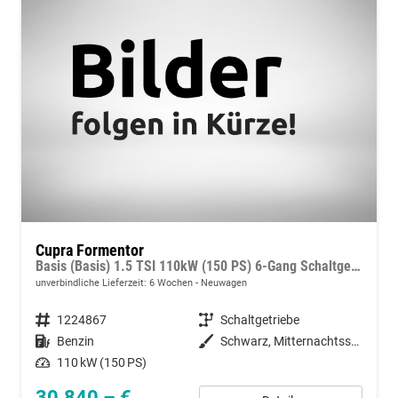
Cupra Formentor
Basis (Basis) 1.5 TSI 110kW (150 PS) 6-Gang Schaltgetriebe
unverbindliche Lieferzeit:
6 Wochen
Neuwagen
Fahrzeugnummer
1224867
Getriebe
Schaltgetriebe
Kraftstoff
Benzin
Außenfarbe
Schwarz, Mitternachtsschwarz (0E)
Leistung
110 kW (150 PS)
30.840,– €