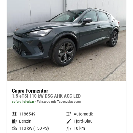
Cupra Formentor
1.5 eTSI 110 kW DSG AHK ACC LED
sofort lieferbar
Fahrzeug mit Tageszulassung
Fahrzeugnummer
1186549
Getriebe
Automatik
Kraftstoff
Benzin
Außenfarbe
Fjord-Blau
Leistung
110 kW (150 PS)
Kilometerstand
10 km