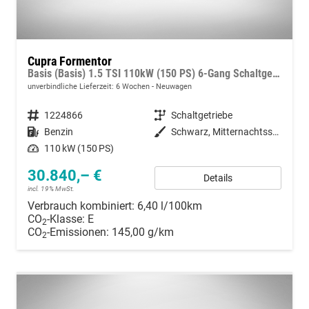
Cupra Formentor
Basis (Basis) 1.5 TSI 110kW (150 PS) 6-Gang Schaltgetriebe
unverbindliche Lieferzeit:
6 Wochen
Neuwagen
Fahrzeugnummer
1224866
Getriebe
Schaltgetriebe
Kraftstoff
Benzin
Außenfarbe
Schwarz, Mitternachtsschwarz (0E)
Leistung
110 kW (150 PS)
30.840,– €
Details
incl. 19% MwSt.
Verbrauch kombiniert:
6,40 l/100km
CO
-Klasse:
E
2
CO
-Emissionen:
145,00 g/km
2