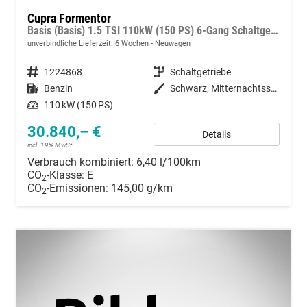
Cupra Formentor
Basis (Basis) 1.5 TSI 110kW (150 PS) 6-Gang Schaltgetriebe
unverbindliche Lieferzeit:
6 Wochen
Neuwagen
Fahrzeugnummer
1224868
Getriebe
Schaltgetriebe
Kraftstoff
Benzin
Außenfarbe
Schwarz, Mitternachtsschwarz (0E)
Leistung
110 kW (150 PS)
30.840,– €
Details
incl. 19% MwSt.
Verbrauch kombiniert:
6,40 l/100km
CO
-Klasse:
E
2
CO
-Emissionen:
145,00 g/km
2