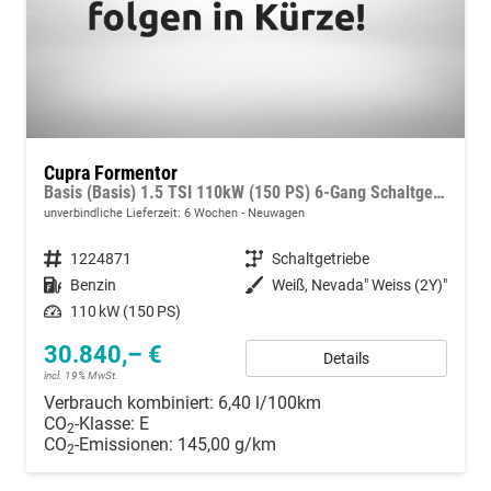
Cupra Formentor
Basis (Basis) 1.5 TSI 110kW (150 PS) 6-Gang Schaltgetriebe
unverbindliche Lieferzeit:
6 Wochen
Neuwagen
Fahrzeugnummer
1224871
Getriebe
Schaltgetriebe
Kraftstoff
Benzin
Außenfarbe
Weiß, Nevada" Weiss (2Y)"
Leistung
110 kW (150 PS)
30.840,– €
Details
incl. 19% MwSt.
Verbrauch kombiniert:
6,40 l/100km
CO
-Klasse:
E
2
CO
-Emissionen:
145,00 g/km
2