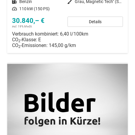
Kraftstoff
Benzin
Außenfarbe
Grau, Magnetic Tech" (S7)"
Leistung
110 kW (150 PS)
30.840,– €
Details
incl. 19% MwSt.
Verbrauch kombiniert:
6,40 l/100km
CO
-Klasse:
E
2
CO
-Emissionen:
145,00 g/km
2