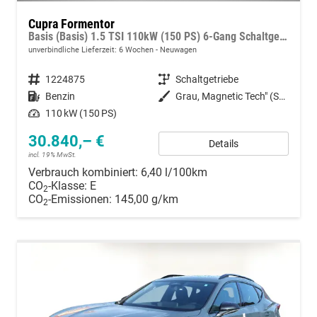
Cupra Formentor
Basis (Basis) 1.5 TSI 110kW (150 PS) 6-Gang Schaltgetriebe
unverbindliche Lieferzeit:
6 Wochen
Neuwagen
Fahrzeugnummer
1224875
Getriebe
Schaltgetriebe
Kraftstoff
Benzin
Außenfarbe
Grau, Magnetic Tech" (S7)"
Leistung
110 kW (150 PS)
30.840,– €
Details
incl. 19% MwSt.
Verbrauch kombiniert:
6,40 l/100km
CO
-Klasse:
E
2
CO
-Emissionen:
145,00 g/km
2