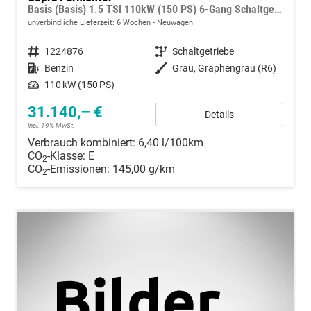
Basis (Basis) 1.5 TSI 110kW (150 PS) 6-Gang Schaltgetriebe
unverbindliche Lieferzeit:
6 Wochen
Neuwagen
Fahrzeugnummer
1224876
Getriebe
Schaltgetriebe
Kraftstoff
Benzin
Außenfarbe
Grau, Graphengrau (R6)
Leistung
110 kW (150 PS)
31.140,– €
Details
incl. 19% MwSt.
Verbrauch kombiniert:
6,40 l/100km
CO
-Klasse:
E
2
CO
-Emissionen:
145,00 g/km
2