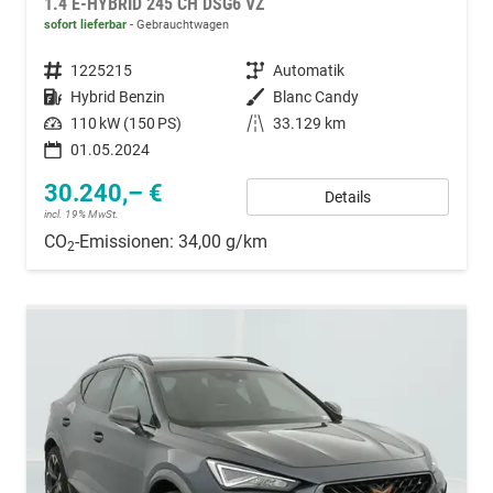
1.4 E-HYBRID 245 CH DSG6 VZ
sofort lieferbar
Gebrauchtwagen
Fahrzeugnummer
1225215
Getriebe
Automatik
Kraftstoff
Hybrid Benzin
Außenfarbe
Blanc Candy
Leistung
110 kW (150 PS)
Kilometerstand
33.129 km
01.05.2024
30.240,– €
Details
incl. 19% MwSt.
CO
-Emissionen:
34,00 g/km
2