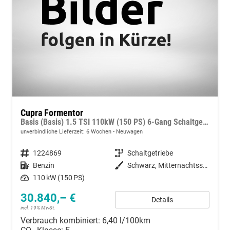
Cupra Formentor
Basis (Basis) 1.5 TSI 110kW (150 PS) 6-Gang Schaltgetriebe
unverbindliche Lieferzeit:
6 Wochen
Neuwagen
Fahrzeugnummer
1224869
Getriebe
Schaltgetriebe
Kraftstoff
Benzin
Außenfarbe
Schwarz, Mitternachtsschwarz (0E)
Leistung
110 kW (150 PS)
30.840,– €
Details
incl. 19% MwSt.
Verbrauch kombiniert:
6,40 l/100km