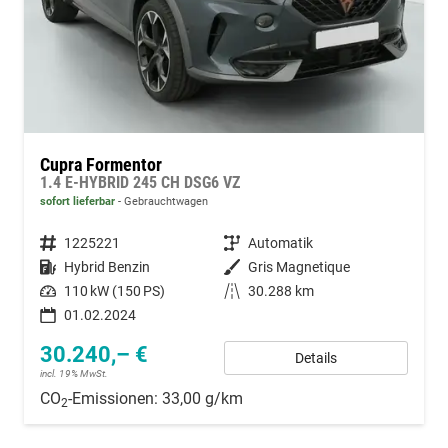
Cupra Formentor
1.4 E-HYBRID 245 CH DSG6 VZ
sofort lieferbar
Gebrauchtwagen
Fahrzeugnummer
1225221
Getriebe
Automatik
Kraftstoff
Hybrid Benzin
Außenfarbe
Gris Magnetique
Leistung
110 kW (150 PS)
Kilometerstand
30.288 km
01.02.2024
30.240,– €
Details
incl. 19% MwSt.
CO
-Emissionen:
33,00 g/km
2