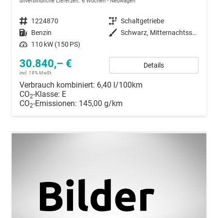
unverbindliche Lieferzeit:
6 Wochen
Neuwagen
Fahrzeugnummer
1224870
Getriebe
Schaltgetriebe
Kraftstoff
Benzin
Außenfarbe
Schwarz, Mitternachtsschwarz (0E)
Leistung
110 kW (150 PS)
30.840,– €
Details
incl. 19% MwSt.
Verbrauch kombiniert:
6,40 l/100km
CO
-Klasse:
E
2
CO
-Emissionen:
145,00 g/km
2