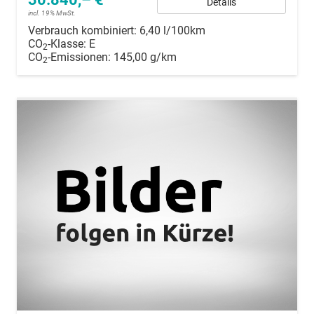
Details
incl. 19% MwSt.
Verbrauch kombiniert:
6,40 l/100km
CO
-Klasse:
E
2
CO
-Emissionen:
145,00 g/km
2