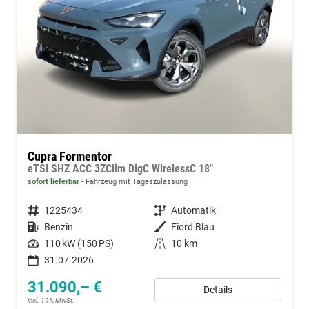
Cupra Formentor
eTSI SHZ ACC 3ZClim DigC WirelessC 18"
sofort lieferbar
Fahrzeug mit Tageszulassung
Fahrzeugnummer
1225434
Getriebe
Automatik
Kraftstoff
Benzin
Außenfarbe
Fiord Blau
Leistung
110 kW (150 PS)
Kilometerstand
10 km
31.07.2026
31.090,– €
Details
incl. 19% MwSt.