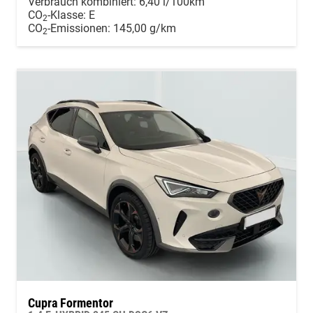
Verbrauch kombiniert:
6,40 l/100km
CO
-Klasse:
E
2
CO
-Emissionen:
145,00 g/km
2
Cupra Formentor