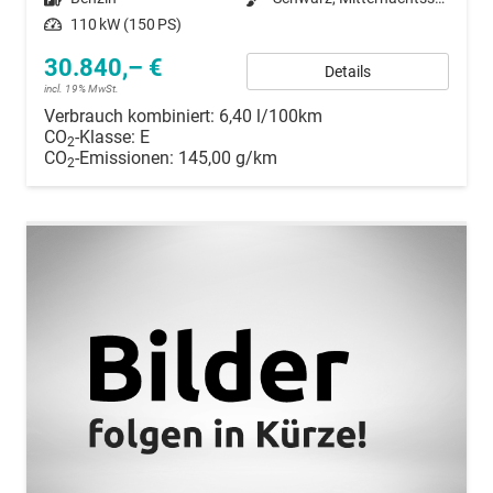
Leistung
110 kW (150 PS)
30.840,– €
Details
incl. 19% MwSt.
Verbrauch kombiniert:
6,40 l/100km
CO
-Klasse:
E
2
CO
-Emissionen:
145,00 g/km
2