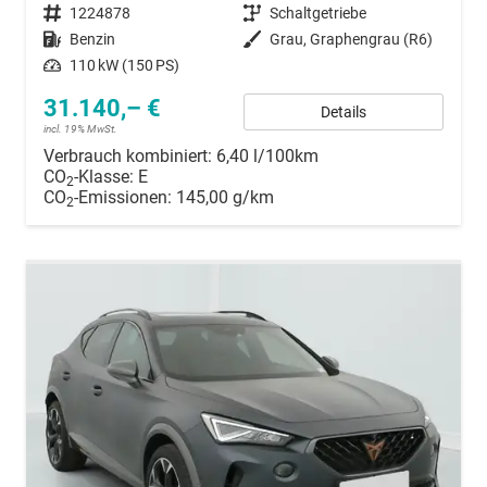
Fahrzeugnummer
1224878
Getriebe
Schaltgetriebe
Kraftstoff
Benzin
Außenfarbe
Grau, Graphengrau (R6)
Leistung
110 kW (150 PS)
31.140,– €
Details
incl. 19% MwSt.
Verbrauch kombiniert:
6,40 l/100km
CO
-Klasse:
E
2
CO
-Emissionen:
145,00 g/km
2