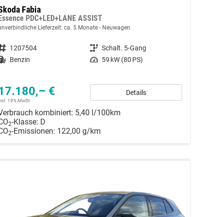
Skoda Fabia
Essence PDC+LED+LANE ASSIST
unverbindliche Lieferzeit: ca. 5 Monate
Neuwagen
Fahrzeugnummer
1207504
Getriebe
Schalt. 5-Gang
Kraftstoff
Benzin
Leistung
59 kW (80 PS)
17.180,– €
Details
incl. 19% MwSt.
Verbrauch kombiniert:
5,40 l/100km
CO
-Klasse:
D
2
CO
-Emissionen:
122,00 g/km
2