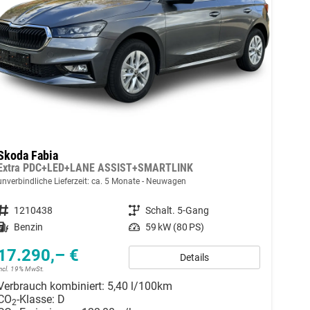
Skoda Fabia
Extra PDC+LED+LANE ASSIST+SMARTLINK
unverbindliche Lieferzeit: ca. 5 Monate
Neuwagen
Fahrzeugnummer
1210438
Getriebe
Schalt. 5-Gang
Kraftstoff
Benzin
Leistung
59 kW (80 PS)
17.290,– €
Details
incl. 19% MwSt.
Verbrauch kombiniert:
5,40 l/100km
CO
-Klasse:
D
2