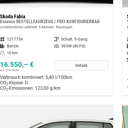
Skoda Fabia
Essence BESTELLFAHRZEUG / FREI KONFIGURIERBAR
unverbindliche Lieferzeit:
6 Monate
Neuwagen
Fahrzeugnummer
1217754
Getriebe
Schalt. 5-Gang
Kraftstoff
Benzin
Leistung
59 kW (80 PS)
Kilometerstand
10 km
16.550,– €
Details
incl. 19% MwSt.
Verbrauch kombiniert:
5,40 l/100km
CO
-Klasse:
D
2
CO
-Emissionen:
123,00 g/km
2