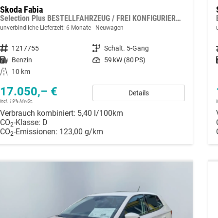
Skoda Fabia
Selection Plus BESTELLFAHRZEUG / FREI KONFIGURIERBAR
unverbindliche Lieferzeit:
6 Monate
Neuwagen
Fahrzeugnummer
1217755
Getriebe
Schalt. 5-Gang
Kraftstoff
Benzin
Leistung
59 kW (80 PS)
Kilometerstand
10 km
17.050,– €
Details
incl. 19% MwSt.
Verbrauch kombiniert:
5,40 l/100km
CO
-Klasse:
D
2
CO
-Emissionen:
123,00 g/km
2