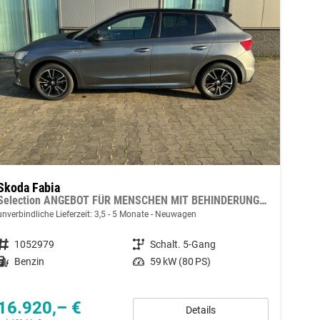
Skoda Fabia
Selection ANGEBOT FÜR MENSCHEN MIT BEHINDERUNG AB 50%! LIEFERUNG KOSTENLOS! 1.0 MPI 80PS, LED-Scheinwerfer, M-Lederlenkrad, Nebelscheinwerfer, Parksensoren hinten, Sitzheizung, Tempomat, Klimaanlage, Infotainment 8", Fußmatten, 4fach elektr. Fensterheber
unverbindliche Lieferzeit: 3,5 - 5 Monate
Neuwagen
Fahrzeugnummer
1052979
Getriebe
Schalt. 5-Gang
Kraftstoff
Benzin
Leistung
59 kW (80 PS)
16.920,– €
Details