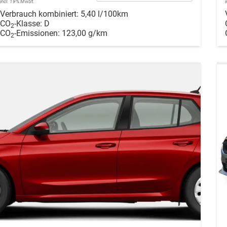
incl. 19% MwSt.
Verbrauch kombiniert:
5,40 l/100km
CO
-Klasse:
D
2
CO
-Emissionen:
123,00 g/km
2