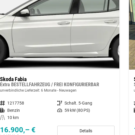
Skoda Fabia
Extra BESTELLFAHRZEUG / FREI KONFIGURIERBAR
unverbindliche Lieferzeit:
6 Monate
Neuwagen
Fahrzeugnummer
1217758
Getriebe
Schalt. 5-Gang
Kraftstoff
Benzin
Leistung
59 kW (80 PS)
Kilometerstand
10 km
16.900,– €
Details