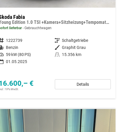
Skoda Fabia
Young Edition 1.0 TSI +Kamera+Sitzheizung+Tempomat+LED+Black Style+
sofort lieferbar
Gebrauchtwagen
Fahrzeugnummer
1222739
Getriebe
Schaltgetriebe
Kraftstoff
Benzin
Außenfarbe
Graphit Grau
Leistung
59 kW (80 PS)
Kilometerstand
15.356 km
01.05.2025
16.600,– €
Details
incl. 19% MwSt.