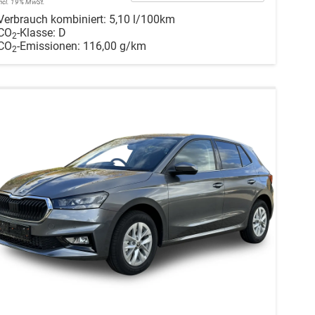
incl. 19% MwSt.
Verbrauch kombiniert:
5,10 l/100km
CO
-Klasse:
D
2
CO
-Emissionen:
116,00 g/km
2