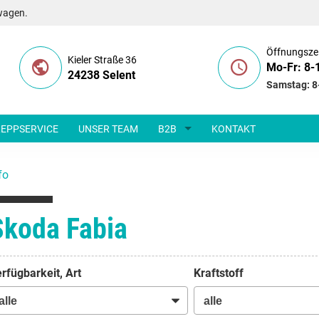
wagen.
Öffnungsze
Kieler Straße 36
Mo-Fr: 8-
24238 Selent
Samstag: 8
EPPSERVICE
UNSER TEAM
B2B
KONTAKT
fo
Skoda Fabia
rfügbarkeit, Art
Kraftstoff