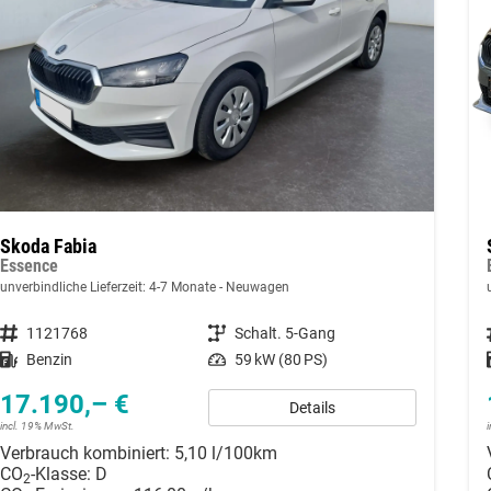
Skoda Fabia
Essence
unverbindliche Lieferzeit: 4-7 Monate
Neuwagen
Fahrzeugnummer
1121768
Getriebe
Schalt. 5-Gang
Kraftstoff
Benzin
Leistung
59 kW (80 PS)
17.190,– €
Details
incl. 19% MwSt.
Verbrauch kombiniert:
5,10 l/100km
CO
-Klasse:
D
2