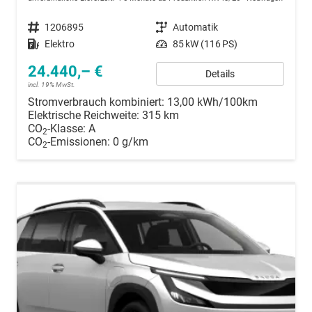
Fahrzeugnummer
1206895
Getriebe
Automatik
Kraftstoff
Elektro
Leistung
85 kW (116 PS)
24.440,– €
Details
incl. 19% MwSt.
Stromverbrauch kombiniert:
13,00 kWh/100km
Elektrische Reichweite:
315 km
CO
-Klasse:
A
2
CO
-Emissionen:
0 g/km
2