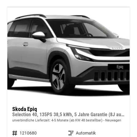
Skoda Epiq
Selection 40, 135PS 38,5 kWh, 5 Jahre Garantie (8J auf Batterie), 18"Alu, Sitzheizung, Kessy, Alarm, Privacy-Glas, Vorbereitung AHK, 2-Zonen-Climatronic, Infotainment 13,1" + Smartlink, Parksensoren vorn/hinten, Rückfahrkamera, ACC, M-Lederlenkrad beheizt
unverbindliche Lieferzeit: 4-5 Monate (ab KW 48 bestellbar)
Neuwagen
Fahrzeugnummer
1210680
Getriebe
Automatik