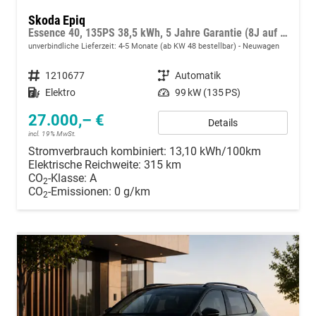
Skoda Epiq
Essence 40, 135PS 38,5 kWh, 5 Jahre Garantie (8J auf Batterie), Climatronic, Infotainment 13,1" + Smartlink, Parksensoren hinten, ACC, Side Assist, M-Lederlenkrad, Dachreling
unverbindliche Lieferzeit: 4-5 Monate (ab KW 48 bestellbar)
Neuwagen
Fahrzeugnummer
1210677
Getriebe
Automatik
Kraftstoff
Elektro
Leistung
99 kW (135 PS)
27.000,– €
Details
incl. 19% MwSt.
Stromverbrauch kombiniert:
13,10 kWh/100km
Elektrische Reichweite:
315 km
CO
-Klasse:
A
2
CO
-Emissionen:
0 g/km
2