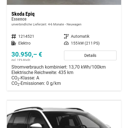
Skoda Epiq
Essence
unverbindliche Lieferzeit: 4-6 Monate
Neuwagen
Fahrzeugnummer
1214521
Getriebe
Automatik
Kraftstoff
Elektro
Leistung
155 kW (211 PS)
30.950,– €
Details
incl. 19% MwSt.
Stromverbrauch kombiniert:
13,70 kWh/100km
Elektrische Reichweite:
435 km
CO
-Klasse:
A
2
CO
-Emissionen:
0 g/km
2