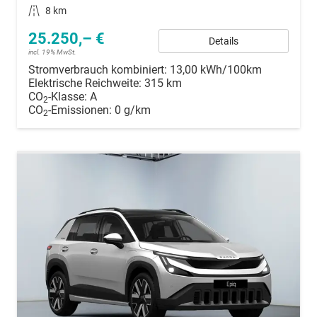
Kilometerstand
8 km
25.250,– €
Details
incl. 19% MwSt.
Stromverbrauch kombiniert:
13,00 kWh/100km
Elektrische Reichweite:
315 km
CO
-Klasse:
A
2
CO
-Emissionen:
0 g/km
2