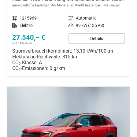
unverbindliche Lieferzeit: 4-5 Monate (ab KW48 bestellbar)
Neuwagen
Fahrzeugnummer
1215969
Getriebe
Automatik
Kraftstoff
Elektro
Leistung
99 kW (135 PS)
27.540,– €
Details
incl. 19% MwSt.
Stromverbrauch kombiniert:
13,10 kWh/100km
Elektrische Reichweite:
315 km
CO
-Klasse:
A
2
CO
-Emissionen:
0 g/km
2