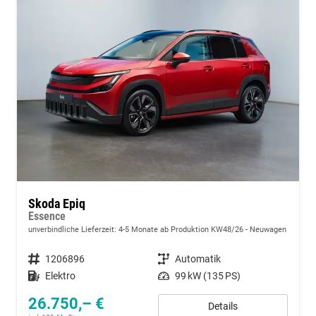
Skoda Epiq
Essence
unverbindliche Lieferzeit: 4-5 Monate ab Produktion KW48/26
Neuwagen
Fahrzeugnummer
1206896
Getriebe
Automatik
Kraftstoff
Elektro
Leistung
99 kW (135 PS)
26.750,– €
Details