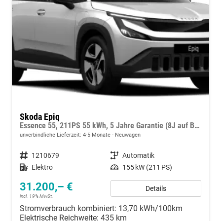
Skoda Epiq
Essence 55, 211PS 55 kWh, 5 Jahre Garantie (8J auf Batterie), Climatronic, Infotainment 13,1" + Smartlink, Parksensoren hinten, ACC, Side Assist, M-Lederlenkrad, Dachreling
unverbindliche Lieferzeit: 4-5 Monate
Neuwagen
Fahrzeugnummer
1210679
Getriebe
Automatik
Kraftstoff
Elektro
Leistung
155 kW (211 PS)
31.200,– €
Details
incl. 19% MwSt.
Stromverbrauch kombiniert:
13,70 kWh/100km
Elektrische Reichweite:
435 km