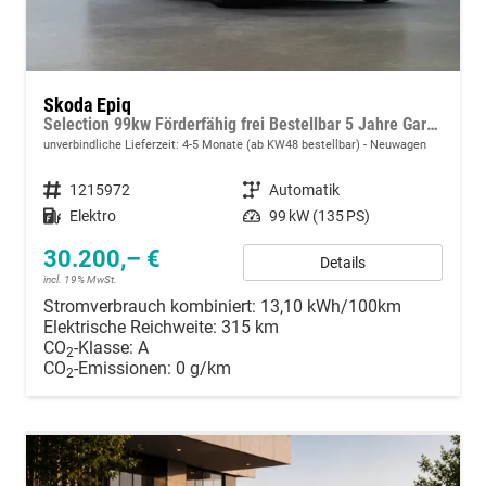
Skoda Epiq
Selection 99kw Förderfähig frei Bestellbar 5 Jahre Garantie
unverbindliche Lieferzeit: 4-5 Monate (ab KW48 bestellbar)
Neuwagen
Fahrzeugnummer
1215972
Getriebe
Automatik
Kraftstoff
Elektro
Leistung
99 kW (135 PS)
30.200,– €
Details
incl. 19% MwSt.
Stromverbrauch kombiniert:
13,10 kWh/100km
Elektrische Reichweite:
315 km
CO
-Klasse:
A
2
CO
-Emissionen:
0 g/km
2