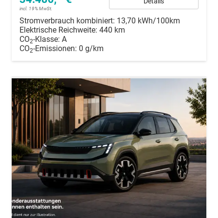
Details
incl. 19% MwSt.
Stromverbrauch kombiniert:
13,70 kWh/100km
Elektrische Reichweite:
440 km
CO
-Klasse:
A
2
CO
-Emissionen:
0 g/km
2