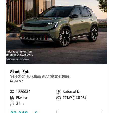
Skoda Epiq
Selection 40 Klima ACC Sitzheizung
Neuwagen
Fahrzeugnummer
1220085
Getriebe
Automatik
Kraftstoff
Elektro
Leistung
99 kW (135 PS)
Kilometerstand
8 km