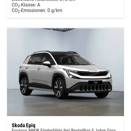
CO
-Klasse:
A
2
CO
-Emissionen:
0 g/km
2
Skoda Epiq
Essence 99KW Förderfähig frei Bestellbar 5 Jahre Garantie