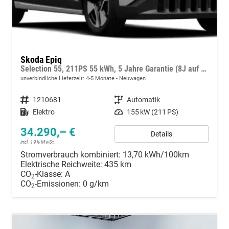
Skoda Epiq
Selection 55, 211PS 55 kWh, 5 Jahre Garantie (8J auf Batterie), 18"Alu, Sitzheizung, Kessy, Alarm, Privacy-Glas, Vorbereitung AHK, 2-Zonen-Climatronic, Infotainment 13,1" + Smartlink, Parksensoren vorn/hinten, Rückfahrkamera, ACC, M-Lederlenkrad beheizt
unverbindliche Lieferzeit: 4-5 Monate
Neuwagen
Fahrzeugnummer
1210681
Getriebe
Automatik
Kraftstoff
Elektro
Leistung
155 kW (211 PS)
34.290,– €
Details
incl. 19% MwSt.
Stromverbrauch kombiniert:
13,70 kWh/100km
Elektrische Reichweite:
435 km
CO
-Klasse:
A
2
CO
-Emissionen:
0 g/km
2