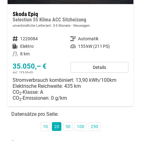
Skoda Epiq
Selection 55 Klima ACC Sitzheizung
unverbindliche Lieferzeit: 3-5 Monate
Neuwagen
Fahrzeugnummer
1220084
Getriebe
Automatik
Kraftstoff
Elektro
Leistung
155 kW (211 PS)
Kilometerstand
8 km
35.050,– €
Details
incl. 19% MwSt.
Stromverbrauch kombiniert:
13,90 kWh/100km
Elektrische Reichweite:
435 km
CO
-Klasse:
A
2
CO
-Emissionen:
0 g/km
2
Datensätze pro Seite:
10
20
50
100
250