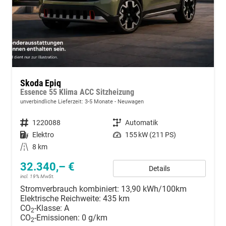
Skoda Epiq
Essence 55 Klima ACC Sitzheizung
unverbindliche Lieferzeit: 3-5 Monate
Neuwagen
Fahrzeugnummer
1220088
Getriebe
Automatik
Kraftstoff
Elektro
Leistung
155 kW (211 PS)
Kilometerstand
8 km
32.340,– €
Details
incl. 19% MwSt.
Stromverbrauch kombiniert:
13,90 kWh/100km
Elektrische Reichweite:
435 km
CO
-Klasse:
A
2
CO
-Emissionen:
0 g/km
2