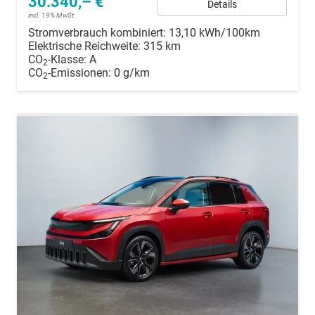
30.340,– €
Details
incl. 19% MwSt.
Stromverbrauch kombiniert:
13,10 kWh/100km
Elektrische Reichweite:
315 km
CO
-Klasse:
A
2
CO
-Emissionen:
0 g/km
2