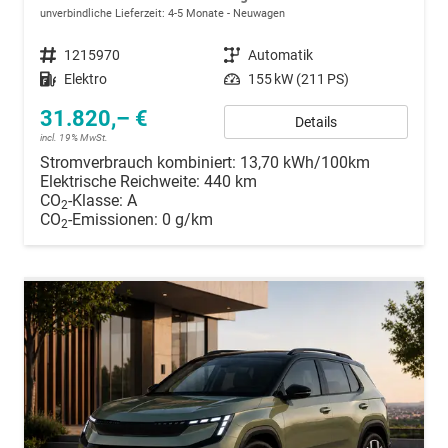
unverbindliche Lieferzeit: 4-5 Monate
Neuwagen
Fahrzeugnummer
1215970
Getriebe
Automatik
Kraftstoff
Elektro
Leistung
155 kW (211 PS)
31.820,– €
Details
incl. 19% MwSt.
Stromverbrauch kombiniert:
13,70 kWh/100km
Elektrische Reichweite:
440 km
CO
-Klasse:
A
2
CO
-Emissionen:
0 g/km
2