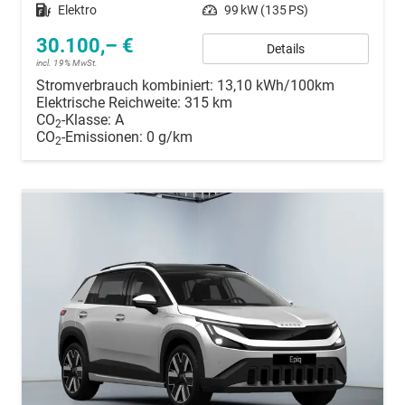
Kraftstoff
Elektro
Leistung
99 kW (135 PS)
30.100,– €
Details
incl. 19% MwSt.
Stromverbrauch kombiniert:
13,10 kWh/100km
Elektrische Reichweite:
315 km
CO
-Klasse:
A
2
CO
-Emissionen:
0 g/km
2