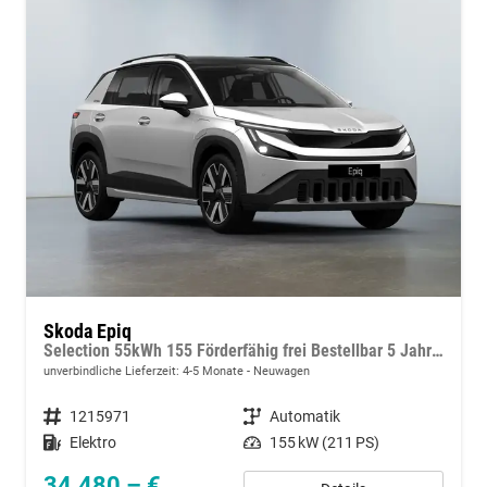
Skoda Epiq
Selection 55kWh 155 Förderfähig frei Bestellbar 5 Jahre Garantie
unverbindliche Lieferzeit: 4-5 Monate
Neuwagen
Fahrzeugnummer
1215971
Getriebe
Automatik
Kraftstoff
Elektro
Leistung
155 kW (211 PS)
34.480,– €