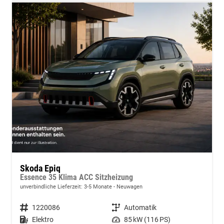
Skoda Epiq
Essence 35 Klima ACC Sitzheizung
unverbindliche Lieferzeit: 3-5 Monate
Neuwagen
Fahrzeugnummer
1220086
Getriebe
Automatik
Kraftstoff
Elektro
Leistung
85 kW (116 PS)