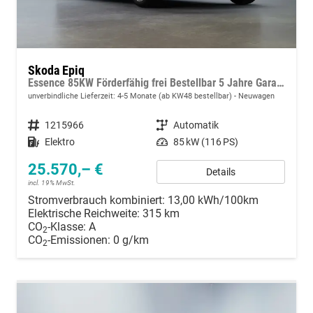
Skoda Epiq
Essence 85KW Förderfähig frei Bestellbar 5 Jahre Garantie
unverbindliche Lieferzeit: 4-5 Monate (ab KW48 bestellbar)
Neuwagen
Fahrzeugnummer
1215966
Getriebe
Automatik
Kraftstoff
Elektro
Leistung
85 kW (116 PS)
25.570,– €
Details
incl. 19% MwSt.
Stromverbrauch kombiniert:
13,00 kWh/100km
Elektrische Reichweite:
315 km
CO
-Klasse:
A
2
CO
-Emissionen:
0 g/km
2