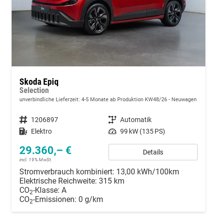
Skoda Epiq
Selection
unverbindliche Lieferzeit: 4-5 Monate ab Produktion KW48/26
Neuwagen
Fahrzeugnummer
1206897
Getriebe
Automatik
Kraftstoff
Elektro
Leistung
99 kW (135 PS)
29.360,– €
Details
incl. 19% MwSt.
Stromverbrauch kombiniert:
13,00 kWh/100km
Elektrische Reichweite:
315 km
CO
-Klasse:
A
2
CO
-Emissionen:
0 g/km
2