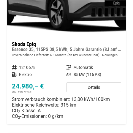
Skoda Epiq
Essence 35, 115PS 38,5 kWh, 5 Jahre Garantie (8J auf Batterie), Climatronic, Infotainment 13,1" + Smartlink, Parksensoren hinten, ACC, Side Assist, M-Lederlenkrad, Dachreling
unverbindliche Lieferzeit: 4-5 Monate (ab KW 48 bestellbar)
Neuwagen
Fahrzeugnummer
1210678
Getriebe
Automatik
Kraftstoff
Elektro
Leistung
85 kW (116 PS)
24.980,– €
Details
incl. 19% MwSt.
Stromverbrauch kombiniert:
13,00 kWh/100km
Elektrische Reichweite:
315 km
CO
-Klasse:
A
2
CO
-Emissionen:
0 g/km
2