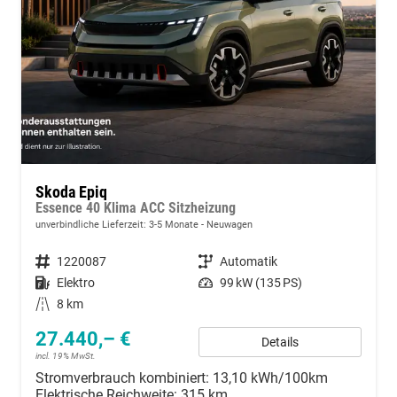
Skoda Epiq
Essence 40 Klima ACC Sitzheizung
unverbindliche Lieferzeit: 3-5 Monate
Neuwagen
Fahrzeugnummer
1220087
Getriebe
Automatik
Kraftstoff
Elektro
Leistung
99 kW (135 PS)
Kilometerstand
8 km
27.440,– €
Details
incl. 19% MwSt.
Stromverbrauch kombiniert:
13,10 kWh/100km
Elektrische Reichweite:
315 km