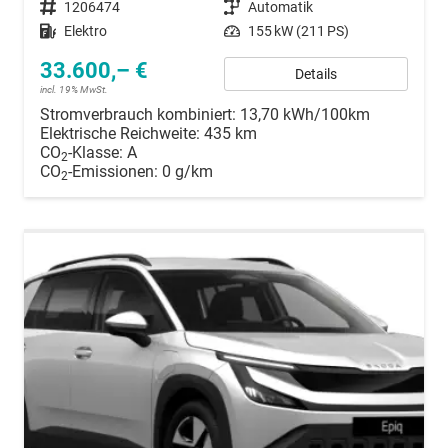
Fahrzeugnummer
1206474
Getriebe
Automatik
Kraftstoff
Elektro
Leistung
155 kW (211 PS)
33.600,– €
Details
incl. 19% MwSt.
Stromverbrauch kombiniert:
13,70 kWh/100km
Elektrische Reichweite:
435 km
CO
-Klasse:
A
2
CO
-Emissionen:
0 g/km
2