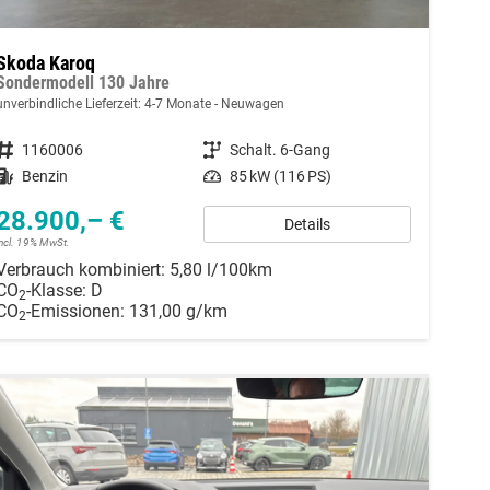
Skoda Karoq
Sondermodell 130 Jahre
unverbindliche Lieferzeit: 4-7 Monate
Neuwagen
Fahrzeugnummer
1160006
Getriebe
Schalt. 6-Gang
Kraftstoff
Benzin
Leistung
85 kW (116 PS)
28.900,– €
Details
incl. 19% MwSt.
Verbrauch kombiniert:
5,80 l/100km
CO
-Klasse:
D
2
CO
-Emissionen:
131,00 g/km
2