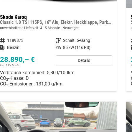
Skoda Karoq
Classic 1.0 TSI 115PS, 16" Alu, Elektr. Heckklappe, Parksensoren vo/hi, Rückfahrkamera, Climatronic, Tempomat, Radio 8"+Smartlink, Kessy, Virtual Cockpit, Sitzheizung, Dachreling, SunSet
unverbindliche Lieferzeit: 4 - 5 Monate
Neuwagen
Fahrzeugnummer
1189873
Getriebe
Schalt. 6-Gang
Kraftstoff
Benzin
Leistung
85 kW (116 PS)
28.890,– €
Details
incl. 19% MwSt.
Verbrauch kombiniert:
5,80 l/100km
CO
-Klasse:
D
2
CO
-Emissionen:
131,00 g/km
2