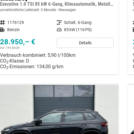
Executive 1.0 TSI 85 kW 6-Gang, Klimaautomatik, Metallfarbe, ACC ,PDC v+h, LED, Smart Link, Rückkamera, Sun Set, Reserverad, 4 Jahre Garantie,
unverbindliche Lieferzeit:
3 Monate
Neuwagen
Fahrzeugnummer
1176129
Getriebe
Schalt. 6-Gang
Kraftstoff
Benzin
Leistung
85 kW (116 PS)
28.950,– €
Details
incl. 19% MwSt.
Verbrauch kombiniert:
5,90 l/100km
CO
-Klasse:
D
2
CO
-Emissionen:
134,00 g/km
2