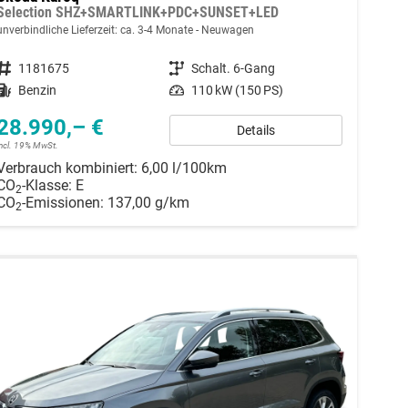
Selection SHZ+SMARTLINK+PDC+SUNSET+LED
unverbindliche Lieferzeit: ca. 3-4 Monate
Neuwagen
Fahrzeugnummer
1181675
Getriebe
Schalt. 6-Gang
Kraftstoff
Benzin
Leistung
110 kW (150 PS)
28.990,– €
Details
incl. 19% MwSt.
Verbrauch kombiniert:
6,00 l/100km
CO
-Klasse:
E
2
CO
-Emissionen:
137,00 g/km
2