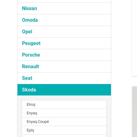
Nissan
Omoda
Opel
Peugeot
Porsche
Renault
Seat
Skoda
Elroq
Enyaq
Enyaq Coupé
Epiq