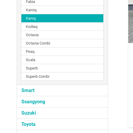
Fabia
Kamiq
Karoq
Kodiaq
Octavia
Octavia Combi
Peaq
Scala
Superb
Superb Combi
Smart
Ssangyong
Suzuki
Toyota