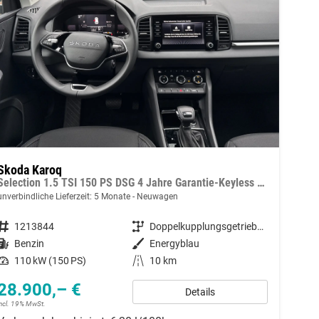
Skoda Karoq
Selection 1.5 TSI 150 PS DSG 4 Jahre Garantie-Keyless Start-AppleCarPlay-AndroidAuto-Sunset-Tempomat-2-Zonen-Klima-16''Alu
unverbindliche Lieferzeit:
5 Monate
Neuwagen
Fahrzeugnummer
1213844
Getriebe
Doppelkupplungsgetriebe (DSG)
Kraftstoff
Benzin
Außenfarbe
Energyblau
Leistung
110 kW (150 PS)
Kilometerstand
10 km
28.900,– €
Details
incl. 19% MwSt.