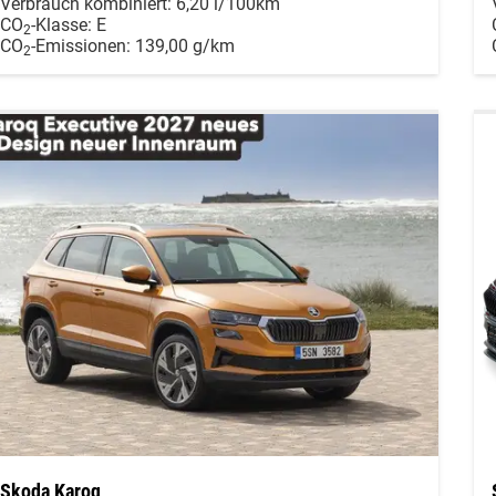
Verbrauch kombiniert:
6,20 l/100km
CO
-Klasse:
E
2
CO
-Emissionen:
139,00 g/km
2
Skoda Karoq