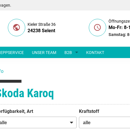
wagen.
Öffnungsze
Kieler Straße 36
Mo-Fr: 8-
24238 Selent
Samstag: 8
EPPSERVICE
UNSER TEAM
B2B
KONTAKT
fo
Skoda Karoq
rfügbarkeit, Art
Kraftstoff