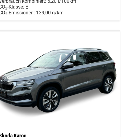
Verbrauch kombiniert:
6,20 l/100km
CO
-Klasse:
E
2
CO
-Emissionen:
139,00 g/km
2
Skoda Karoq