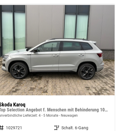
Skoda Karoq
Top Selection Angebot f. Menschen mit Behinderung 100%! 1.5 TSI 150PS, 17" Alu, ACC/Tempomat, Parksensoren vorn/hinten, Rückfahrkamera, KESSY, Elektrische Heckklappe, Sitzheizung vorn u. hinten, Frontscheibe beheizt, Dachreling silber, Virtual Cockpit 10"
unverbindliche Lieferzeit: 4 - 5 Monate
Neuwagen
Fahrzeugnummer
1029721
Getriebe
Schalt. 6-Gang