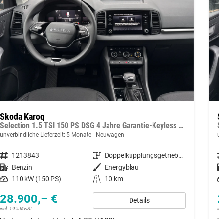
Skoda Karoq
Selection 1.5 TSI 150 PS DSG 4 Jahre Garantie-Keyless Start-AppleCarPlay-AndroidAuto-Sunset-Tempomat-2-Zonen-Klima-16''Alu
unverbindliche Lieferzeit:
5 Monate
Neuwagen
Fahrzeugnummer
1213843
Getriebe
Doppelkupplungsgetriebe (DSG)
Kraftstoff
Benzin
Außenfarbe
Energyblau
Leistung
110 kW (150 PS)
Kilometerstand
10 km
28.900,– €
Details
incl. 19% MwSt.