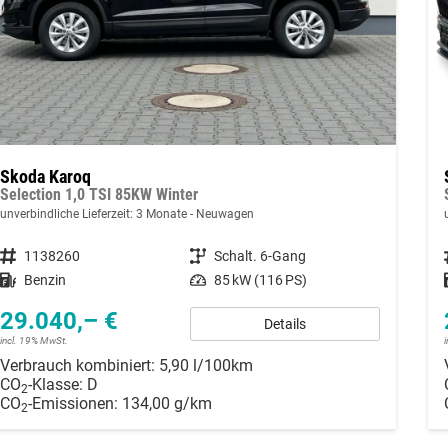
Skoda Karoq
Selection 1,0 TSI 85KW Winter
unverbindliche Lieferzeit:
3 Monate
Neuwagen
Fahrzeugnummer
1138260
Getriebe
Schalt. 6-Gang
Kraftstoff
Benzin
Leistung
85 kW (116 PS)
29.040,– €
Details
incl. 19% MwSt.
Verbrauch kombiniert:
5,90 l/100km
CO
-Klasse:
D
2
CO
-Emissionen:
134,00 g/km
2