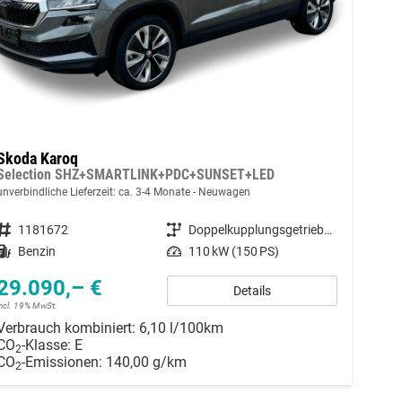
Skoda Karoq
Selection SHZ+SMARTLINK+PDC+SUNSET+LED
unverbindliche Lieferzeit: ca. 3-4 Monate
Neuwagen
Fahrzeugnummer
1181672
Getriebe
Doppelkupplungsgetriebe (DSG)
Kraftstoff
Benzin
Leistung
110 kW (150 PS)
29.090,– €
Details
incl. 19% MwSt.
Verbrauch kombiniert:
6,10 l/100km
CO
-Klasse:
E
2
CO
-Emissionen:
140,00 g/km
2