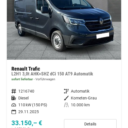
Renault Trafic
L2H1 3,0t AHK+SHZ dCi 150 AT9 Automatik
sofort lieferbar
Vorführwagen
Fahrzeugnummer
1216740
Getriebe
Automatik
Kraftstoff
Diesel
Außenfarbe
Kometen-Grau
Leistung
110 kW (150 PS)
Kilometerstand
10.000 km
29.11.2025
33.150,– €
Details