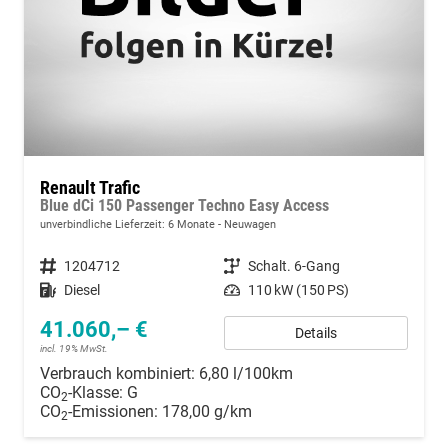
Renault Trafic
Blue dCi 150 Passenger Techno Easy Access
unverbindliche Lieferzeit:
6 Monate
Neuwagen
Fahrzeugnummer
1204712
Getriebe
Schalt. 6-Gang
Kraftstoff
Diesel
Leistung
110 kW (150 PS)
41.060,– €
Details
incl. 19% MwSt.
Verbrauch kombiniert:
6,80 l/100km
CO
-Klasse:
G
2
CO
-Emissionen:
178,00 g/km
2