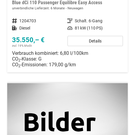
Blue dCi 110 Passenger Equilibre Easy Access
unverbindliche Lieferzeit:
6 Monate
Neuwagen
Fahrzeugnummer
1204703
Getriebe
Schalt. 6-Gang
Kraftstoff
Diesel
Leistung
81 kW (110 PS)
35.550,– €
Details
incl. 19% MwSt.
Verbrauch kombiniert:
6,80 l/100km
CO
-Klasse:
G
2
CO
-Emissionen:
179,00 g/km
2