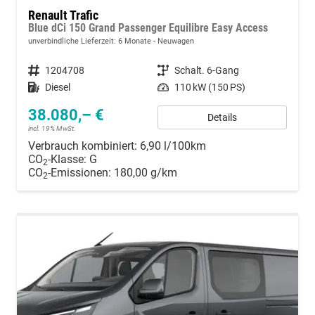
Renault Trafic
Blue dCi 150 Grand Passenger Equilibre Easy Access
unverbindliche Lieferzeit:
6 Monate
Neuwagen
Fahrzeugnummer
1204708
Getriebe
Schalt. 6-Gang
Kraftstoff
Diesel
Leistung
110 kW (150 PS)
38.080,– €
Details
incl. 19% MwSt.
Verbrauch kombiniert:
6,90 l/100km
CO
-Klasse:
G
2
CO
-Emissionen:
180,00 g/km
2