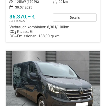
Leistung
125 kW (170 PS)
Kilometerstand
20 km
30.07.2025
36.370,– €
Details
incl. 19% MwSt.
Verbrauch kombiniert:
6,30 l/100km
CO
-Klasse:
G
2
CO
-Emissionen:
188,00 g/km
2