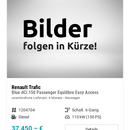
Renault Trafic
Blue dCi 150 Passenger Equilibre Easy Access
unverbindliche Lieferzeit:
6 Monate
Neuwagen
Fahrzeugnummer
1204704
Getriebe
Schalt. 6-Gang
Kraftstoff
Diesel
Leistung
110 kW (150 PS)
37.450,– €
Details