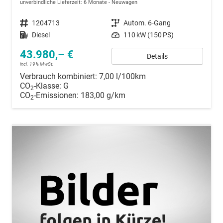
unverbindliche Lieferzeit:
6 Monate
Neuwagen
Fahrzeugnummer
1204713
Getriebe
Autom. 6-Gang
Kraftstoff
Diesel
Leistung
110 kW (150 PS)
43.980,– €
Details
incl. 19% MwSt.
Verbrauch kombiniert:
7,00 l/100km
CO
-Klasse:
G
2
CO
-Emissionen:
183,00 g/km
2