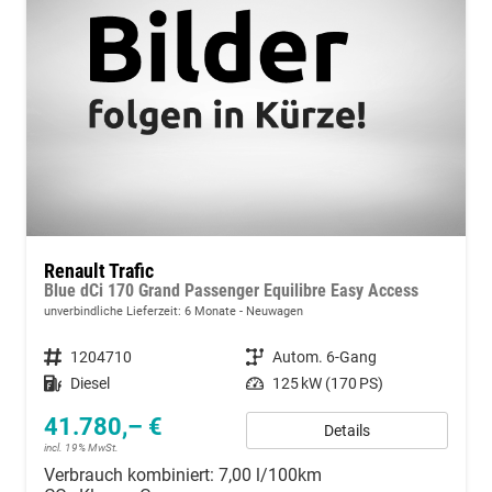
Renault Trafic
Blue dCi 170 Grand Passenger Equilibre Easy Access
unverbindliche Lieferzeit:
6 Monate
Neuwagen
Fahrzeugnummer
1204710
Getriebe
Autom. 6-Gang
Kraftstoff
Diesel
Leistung
125 kW (170 PS)
41.780,– €
Details
incl. 19% MwSt.
Verbrauch kombiniert:
7,00 l/100km