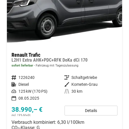
Renault Trafic
L2H1 Extra AHK+PDC+RFK DoKa dCi 170
sofort lieferbar
Fahrzeug mit Tageszulassung
Fahrzeugnummer
1226240
Getriebe
Schaltgetriebe
Kraftstoff
Diesel
Außenfarbe
Kometen-Grau
Leistung
125 kW (170 PS)
Kilometerstand
30 km
08.05.2025
38.990,– €
Details
incl. 19% MwSt.
Verbrauch kombiniert:
6,30 l/100km
CO
-Klasse:
G