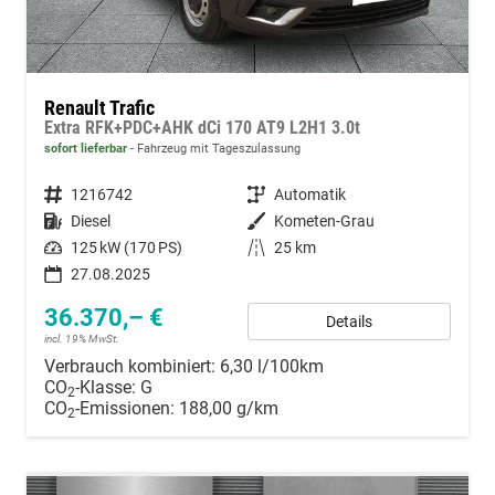
Renault Trafic
Extra RFK+PDC+AHK dCi 170 AT9 L2H1 3.0t
sofort lieferbar
Fahrzeug mit Tageszulassung
Fahrzeugnummer
1216742
Getriebe
Automatik
Kraftstoff
Diesel
Außenfarbe
Kometen-Grau
Leistung
125 kW (170 PS)
Kilometerstand
25 km
27.08.2025
36.370,– €
Details
incl. 19% MwSt.
Verbrauch kombiniert:
6,30 l/100km
CO
-Klasse:
G
2
CO
-Emissionen:
188,00 g/km
2