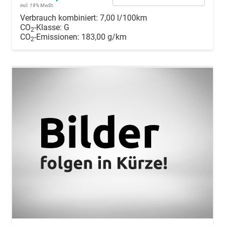
incl. 19% MwSt.
Verbrauch kombiniert:
7,00 l/100km
CO
-Klasse:
G
2
CO
-Emissionen:
183,00 g/km
2