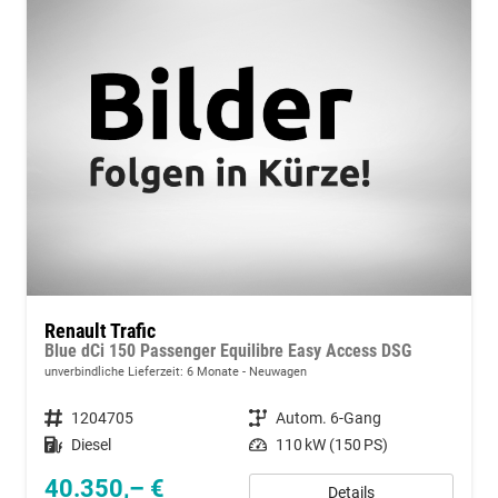
Renault Trafic
Blue dCi 150 Passenger Equilibre Easy Access DSG
unverbindliche Lieferzeit:
6 Monate
Neuwagen
Fahrzeugnummer
1204705
Getriebe
Autom. 6-Gang
Kraftstoff
Diesel
Leistung
110 kW (150 PS)
40.350,– €
Details