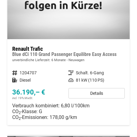
Renault Trafic
Blue dCi 110 Grand Passenger Equilibre Easy Access
unverbindliche Lieferzeit:
6 Monate
Neuwagen
Fahrzeugnummer
1204707
Getriebe
Schalt. 6-Gang
Kraftstoff
Diesel
Leistung
81 kW (110 PS)
36.190,– €
Details
incl. 19% MwSt.
Verbrauch kombiniert:
6,80 l/100km
CO
-Klasse:
G
2
CO
-Emissionen:
178,00 g/km
2