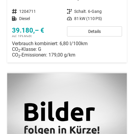
Fahrzeugnummer
1204711
Getriebe
Schalt. 6-Gang
Kraftstoff
Diesel
Leistung
81 kW (110 PS)
39.180,– €
Details
incl. 19% MwSt.
Verbrauch kombiniert:
6,80 l/100km
CO
-Klasse:
G
2
CO
-Emissionen:
179,00 g/km
2