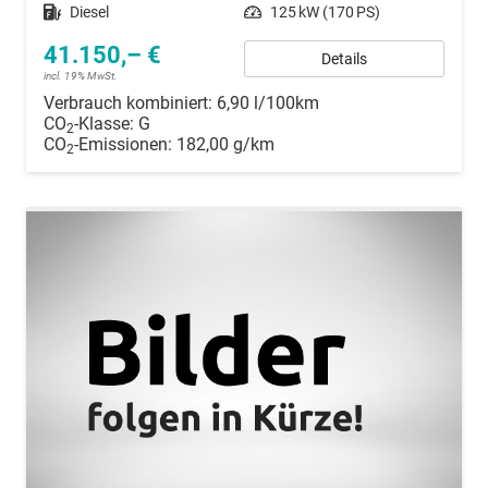
Kraftstoff
Diesel
Leistung
125 kW (170 PS)
41.150,– €
Details
incl. 19% MwSt.
Verbrauch kombiniert:
6,90 l/100km
CO
-Klasse:
G
2
CO
-Emissionen:
182,00 g/km
2