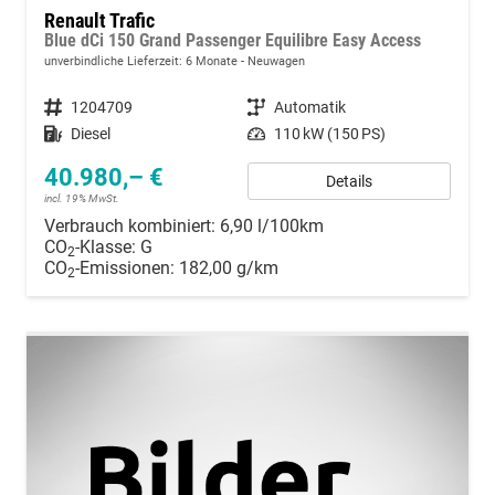
Renault Trafic
Blue dCi 150 Grand Passenger Equilibre Easy Access
unverbindliche Lieferzeit:
6 Monate
Neuwagen
Fahrzeugnummer
1204709
Getriebe
Automatik
Kraftstoff
Diesel
Leistung
110 kW (150 PS)
40.980,– €
Details
incl. 19% MwSt.
Verbrauch kombiniert:
6,90 l/100km
CO
-Klasse:
G
2
CO
-Emissionen:
182,00 g/km
2