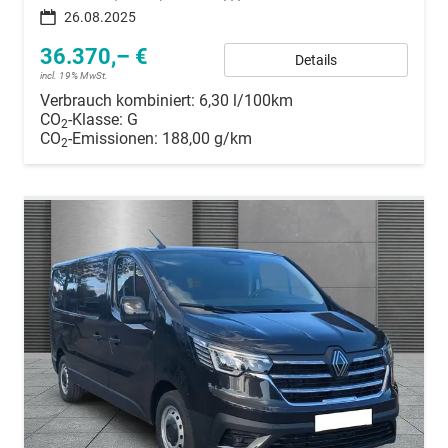
26.08.2025
36.370,– €
Details
incl. 19% MwSt.
Verbrauch kombiniert:
6,30 l/100km
CO
-Klasse:
G
2
CO
-Emissionen:
188,00 g/km
2