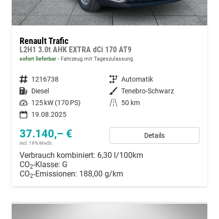
Renault Trafic
L2H1 3.0t AHK EXTRA dCi 170 AT9
sofort lieferbar
Fahrzeug mit Tageszulassung
Fahrzeugnummer
1216738
Getriebe
Automatik
Kraftstoff
Diesel
Außenfarbe
Tenebro-Schwarz
Leistung
125 kW (170 PS)
Kilometerstand
50 km
19.08.2025
37.140,– €
Details
incl. 19% MwSt.
Verbrauch kombiniert:
6,30 l/100km
CO
-Klasse:
G
2
CO
-Emissionen:
188,00 g/km
2