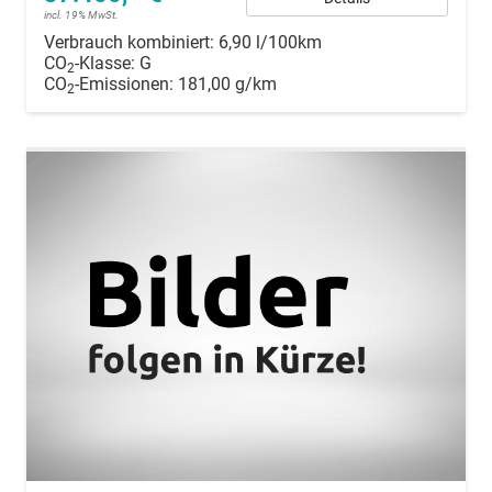
incl. 19% MwSt.
Verbrauch kombiniert:
6,90 l/100km
CO
-Klasse:
G
2
CO
-Emissionen:
181,00 g/km
2