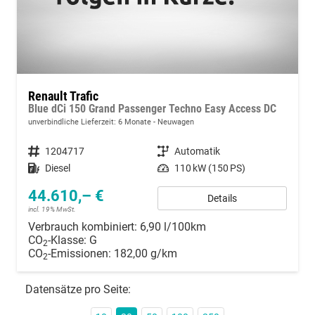
Renault Trafic
Blue dCi 150 Grand Passenger Techno Easy Access DC
unverbindliche Lieferzeit:
6 Monate
Neuwagen
Fahrzeugnummer
1204717
Getriebe
Automatik
Kraftstoff
Diesel
Leistung
110 kW (150 PS)
44.610,– €
Details
incl. 19% MwSt.
Verbrauch kombiniert:
6,90 l/100km
CO
-Klasse:
G
2
CO
-Emissionen:
182,00 g/km
2
Datensätze pro Seite: