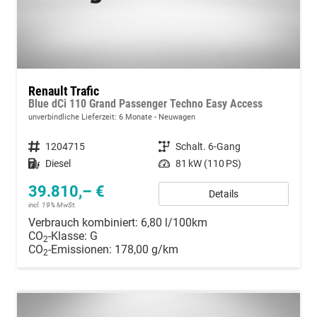
Renault Trafic
Blue dCi 110 Grand Passenger Techno Easy Access
unverbindliche Lieferzeit:
6 Monate
Neuwagen
Fahrzeugnummer
1204715
Getriebe
Schalt. 6-Gang
Kraftstoff
Diesel
Leistung
81 kW (110 PS)
39.810,– €
Details
incl. 19% MwSt.
Verbrauch kombiniert:
6,80 l/100km
CO
-Klasse:
G
2
CO
-Emissionen:
178,00 g/km
2