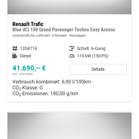
Renault Trafic
Blue dCi 150 Grand Passenger Techno Easy Access
unverbindliche Lieferzeit:
6 Monate
Neuwagen
Fahrzeugnummer
1204716
Getriebe
Schalt. 6-Gang
Kraftstoff
Diesel
Leistung
110 kW (150 PS)
41.690,– €
Details
incl. 19% MwSt.
Verbrauch kombiniert:
6,90 l/100km
CO
-Klasse:
G
2
CO
-Emissionen:
180,00 g/km
2