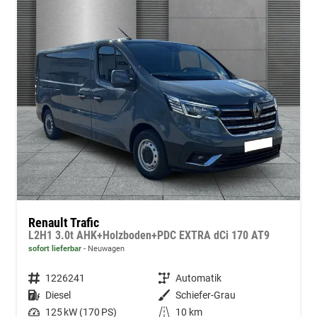
Renault Trafic
L2H1 3.0t AHK+Holzboden+PDC EXTRA dCi 170 AT9
sofort lieferbar
Neuwagen
Fahrzeugnummer
1226241
Getriebe
Automatik
Kraftstoff
Diesel
Außenfarbe
Schiefer-Grau
Leistung
125 kW (170 PS)
Kilometerstand
10 km