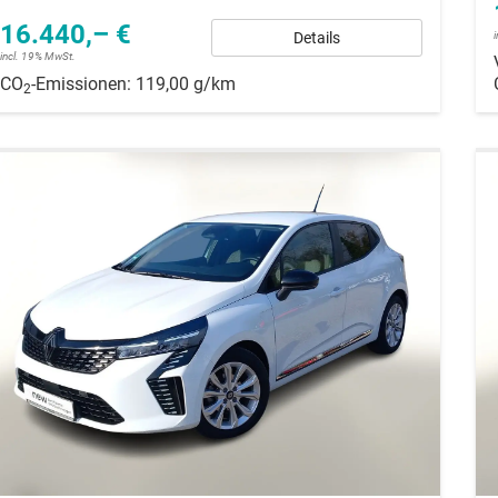
16.440,– €
Details
incl. 19% MwSt.
CO
-Emissionen:
119,00 g/km
2