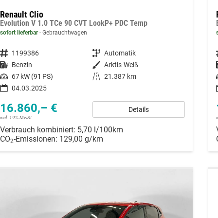
Renault Clio
Evolution V 1.0 TCe 90 CVT LookP+ PDC Temp
sofort lieferbar
Gebrauchtwagen
Fahrzeugnummer
1199386
Getriebe
Automatik
Kraftstoff
Benzin
Außenfarbe
Arktis-Weiß
Leistung
67 kW (91 PS)
Kilometerstand
21.387 km
04.03.2025
16.860,– €
Details
incl. 19% MwSt.
Verbrauch kombiniert:
5,70 l/100km
CO
-Emissionen:
129,00 g/km
2