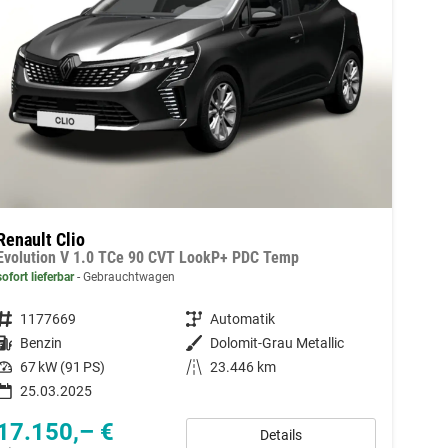
Renault Clio
Evolution V 1.0 TCe 90 CVT LookP+ PDC Temp
sofort lieferbar
Gebrauchtwagen
Fahrzeugnummer
1177669
Getriebe
Automatik
Kraftstoff
Benzin
Außenfarbe
Dolomit-Grau Metallic
Leistung
67 kW (91 PS)
Kilometerstand
23.446 km
25.03.2025
17.150,– €
Details