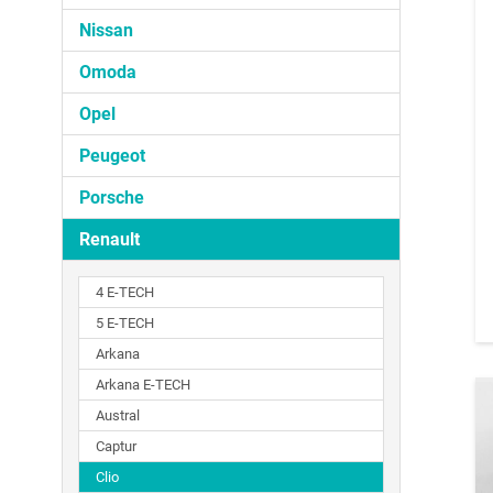
Nissan
Omoda
Opel
Peugeot
Porsche
Renault
4 E-TECH
5 E-TECH
Arkana
Arkana E-TECH
Austral
Captur
Clio