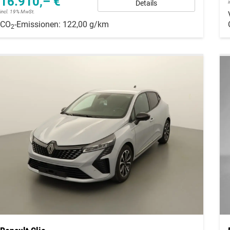
16.910,– €
Details
incl. 19% MwSt.
CO
-Emissionen:
122,00 g/km
2