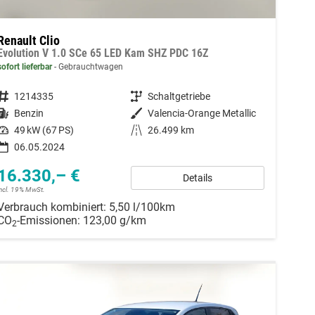
Renault Clio
Evolution V 1.0 SCe 65 LED Kam SHZ PDC 16Z
sofort lieferbar
Gebrauchtwagen
Fahrzeugnummer
1214335
Getriebe
Schaltgetriebe
Kraftstoff
Benzin
Außenfarbe
Valencia-Orange Metallic
Leistung
49 kW (67 PS)
Kilometerstand
26.499 km
06.05.2024
16.330,– €
Details
incl. 19% MwSt.
Verbrauch kombiniert:
5,50 l/100km
CO
-Emissionen:
123,00 g/km
2