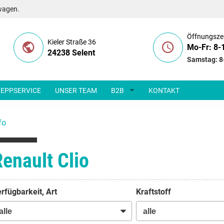
wagen.
Öffnungsze
Kieler Straße 36
Mo-Fr: 8-
24238 Selent
Samstag: 8
EPPSERVICE
UNSER TEAM
B2B
KONTAKT
fo
enault Clio
rfügbarkeit, Art
Kraftstoff