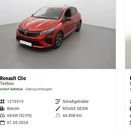
Renault Clio
Techno
sofort lieferbar
Gebrauchtwagen
Fahrzeugnummer
1219319
Getriebe
Schaltgetriebe
Kraftstoff
Benzin
Außenfarbe
ROUGE DESIR
Leistung
68 kW (92 PS)
Kilometerstand
44.808 km
01.05.2024