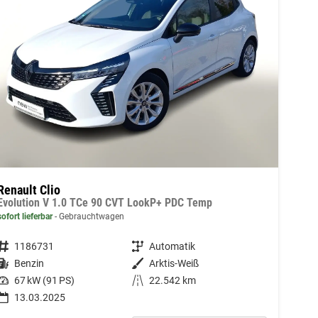
Renault Clio
Evolution V 1.0 TCe 90 CVT LookP+ PDC Temp
sofort lieferbar
Gebrauchtwagen
Fahrzeugnummer
1186731
Getriebe
Automatik
Kraftstoff
Benzin
Außenfarbe
Arktis-Weiß
Leistung
67 kW (91 PS)
Kilometerstand
22.542 km
13.03.2025