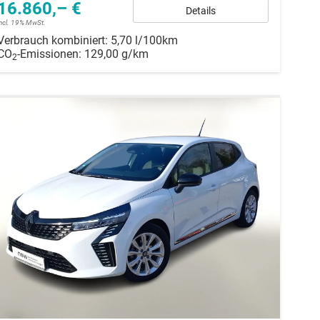
16.860,– €
Details
incl. 19% MwSt.
Verbrauch kombiniert:
5,70 l/100km
CO
-Emissionen:
129,00 g/km
2