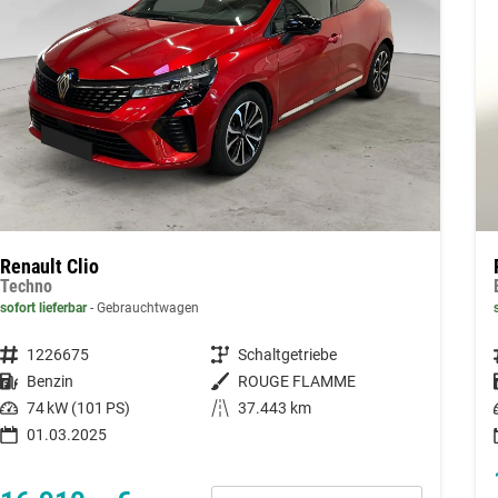
Renault Clio
Techno
sofort lieferbar
Gebrauchtwagen
Fahrzeugnummer
1226675
Getriebe
Schaltgetriebe
Kraftstoff
Benzin
Außenfarbe
ROUGE FLAMME
Leistung
74 kW (101 PS)
Kilometerstand
37.443 km
01.03.2025