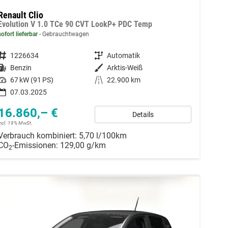
Renault Clio
Evolution V 1.0 TCe 90 CVT LookP+ PDC Temp
sofort lieferbar
Gebrauchtwagen
Fahrzeugnummer
1226634
Getriebe
Automatik
Kraftstoff
Benzin
Außenfarbe
Arktis-Weiß
Leistung
67 kW (91 PS)
Kilometerstand
22.900 km
07.03.2025
16.860,– €
Details
incl. 19% MwSt.
Verbrauch kombiniert:
5,70 l/100km
CO
-Emissionen:
129,00 g/km
2