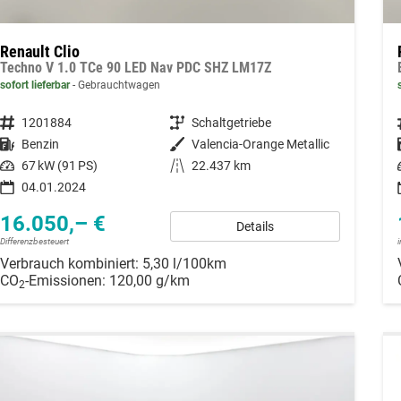
Renault Clio
Techno V 1.0 TCe 90 LED Nav PDC SHZ LM17Z
sofort lieferbar
Gebrauchtwagen
Fahrzeugnummer
1201884
Getriebe
Schaltgetriebe
Kraftstoff
Benzin
Außenfarbe
Valencia-Orange Metallic
Leistung
67 kW (91 PS)
Kilometerstand
22.437 km
04.01.2024
16.050,– €
Details
Differenzbesteuert
Verbrauch kombiniert:
5,30 l/100km
CO
-Emissionen:
120,00 g/km
2