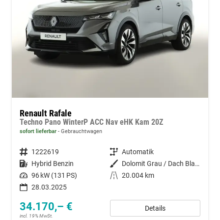
Renault Rafale
Techno Pano WinterP ACC Nav eHK Kam 20Z
sofort lieferbar
Gebrauchtwagen
Fahrzeugnummer
1222619
Getriebe
Automatik
Kraftstoff
Hybrid Benzin
Außenfarbe
Dolomit Grau / Dach Black Pearl-
Leistung
96 kW (131 PS)
Kilometerstand
20.004 km
28.03.2025
34.170,– €
Details
incl. 19% MwSt.