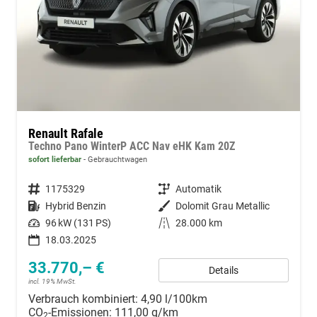
Renault Rafale
Techno Pano WinterP ACC Nav eHK Kam 20Z
sofort lieferbar
Gebrauchtwagen
Fahrzeugnummer
1175329
Getriebe
Automatik
Kraftstoff
Hybrid Benzin
Außenfarbe
Dolomit Grau Metallic
Leistung
96 kW (131 PS)
Kilometerstand
28.000 km
18.03.2025
33.770,– €
Details
incl. 19% MwSt.
Verbrauch kombiniert:
4,90 l/100km
CO
-Emissionen:
111,00 g/km
2