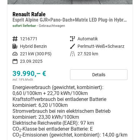
Renault Rafale
Esprit Alpine GJR+Pano-Dach+Matrix LED Plug-in Hybrid 300 4x4
sofort lieferbar
Gebrauchtwagen
Fahrzeugnummer
1216771
Getriebe
Automatik
Kraftstoff
Hybrid Benzin
Außenfarbe
Perlmutt-Weiß+Schwarz
Leistung
221 kW (300 PS)
Kilometerstand
27.520 km
23.09.2025
39.990,– €
Details
incl. 19% MwSt.
Energieverbrauch (gewichtet, kombiniert):
0,60 l/100km + 22,70 kWh/100km
Kraftstoffverbrauch bei entladener Batterie
kombiniert:
6,20 l/100km
Stromverbrauch bei rein elektrischem Betrieb
kombiniert:
23,30 kWh/100km
Elektrische Reichweite (EAER):
97 km
CO
-Klasse bei entladener Batterie:
E
2
CO
-Emissionen (gewichtet, kombiniert):
14,00 g/km
2