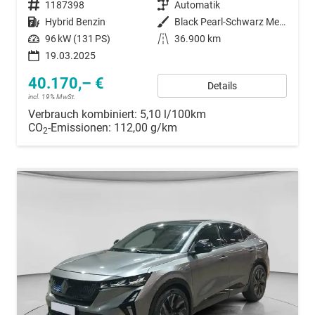
Fahrzeugnummer
1187398
Getriebe
Automatik
Kraftstoff
Hybrid Benzin
Außenfarbe
Black Pearl-Schwarz Metallic
Leistung
96 kW (131 PS)
Kilometerstand
36.900 km
19.03.2025
40.170,– €
Details
incl. 19% MwSt.
Verbrauch kombiniert:
5,10 l/100km
CO
-Emissionen:
112,00 g/km
2