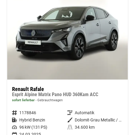
Renault Rafale
Esprit Alpine Matrix Pano HUD 360Kam ACC
sofort lieferbar
Gebrauchtwagen
Fahrzeugnummer
1178846
Getriebe
Automatik
Kraftstoff
Hybrid Benzin
Außenfarbe
Dolomit-Grau Metallic / Dach Bla
Leistung
96 kW (131 PS)
Kilometerstand
34.600 km
24.03.2025