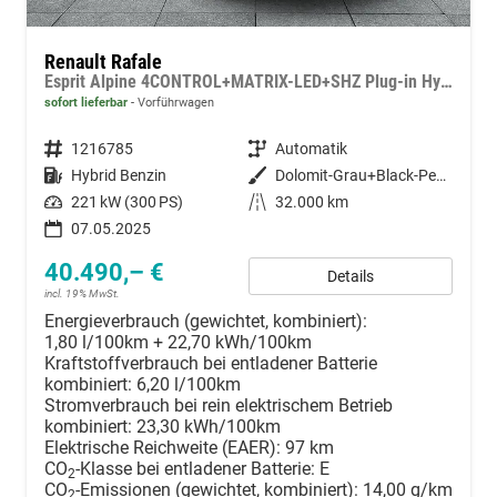
Renault Rafale
Esprit Alpine 4CONTROL+MATRIX-LED+SHZ Plug-in Hybrid 300 4x4
sofort lieferbar
Vorführwagen
Fahrzeugnummer
1216785
Getriebe
Automatik
Kraftstoff
Hybrid Benzin
Außenfarbe
Dolomit-Grau+Black-Pearl-Schwarz
Leistung
221 kW (300 PS)
Kilometerstand
32.000 km
07.05.2025
40.490,– €
Details
incl. 19% MwSt.
Energieverbrauch (gewichtet, kombiniert):
1,80 l/100km + 22,70 kWh/100km
Kraftstoffverbrauch bei entladener Batterie
kombiniert:
6,20 l/100km
Stromverbrauch bei rein elektrischem Betrieb
kombiniert:
23,30 kWh/100km
Elektrische Reichweite (EAER):
97 km
CO
-Klasse bei entladener Batterie:
E
2
CO
-Emissionen (gewichtet, kombiniert):
14,00 g/km
2