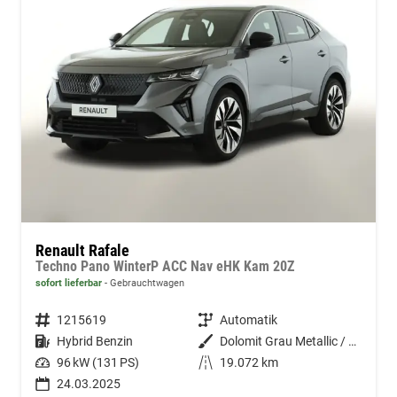
Renault Rafale
Techno Pano WinterP ACC Nav eHK Kam 20Z
sofort lieferbar
Gebrauchtwagen
Fahrzeugnummer
1215619
Getriebe
Automatik
Kraftstoff
Hybrid Benzin
Außenfarbe
Dolomit Grau Metallic / Dach Bla
Leistung
96 kW (131 PS)
Kilometerstand
19.072 km
24.03.2025