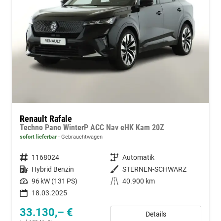
Renault Rafale
Techno Pano WinterP ACC Nav eHK Kam 20Z
sofort lieferbar
Gebrauchtwagen
Fahrzeugnummer
1168024
Getriebe
Automatik
Kraftstoff
Hybrid Benzin
Außenfarbe
STERNEN-SCHWARZ
Leistung
96 kW (131 PS)
Kilometerstand
40.900 km
18.03.2025
33.130,– €
Details