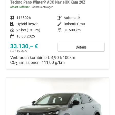
Techno Pano WinterP ACC Nav eHK Kam 20Z
sofort lieferbar
Gebrauchtwagen
Fahrzeugnummer
1168026
Getriebe
Automatik
Kraftstoff
Hybrid Benzin
Außenfarbe
Dolomit-Grau
Leistung
96 kW (131 PS)
Kilometerstand
31.500 km
18.03.2025
33.130,– €
Details
incl. 19% MwSt.
Verbrauch kombiniert:
4,90 l/100km
CO
-Emissionen:
111,00 g/km
2