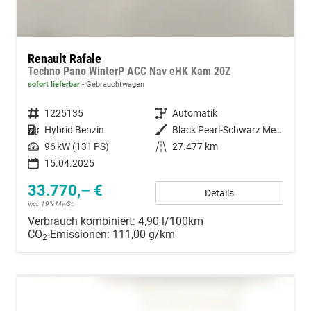
Renault Rafale
Techno Pano WinterP ACC Nav eHK Kam 20Z
sofort lieferbar
Gebrauchtwagen
Fahrzeugnummer
1225135
Getriebe
Automatik
Kraftstoff
Hybrid Benzin
Außenfarbe
Black Pearl-Schwarz Metallic
Leistung
96 kW (131 PS)
Kilometerstand
27.477 km
15.04.2025
33.770,– €
Details
incl. 19% MwSt.
Verbrauch kombiniert:
4,90 l/100km
CO
-Emissionen:
111,00 g/km
2