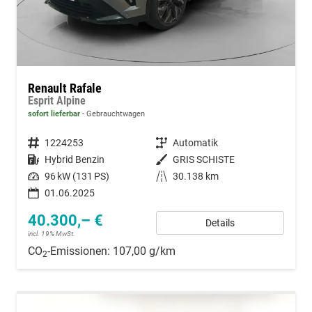
Renault Rafale
Esprit Alpine
sofort lieferbar
Gebrauchtwagen
Fahrzeugnummer
1224253
Getriebe
Automatik
Kraftstoff
Hybrid Benzin
Außenfarbe
GRIS SCHISTE
Leistung
96 kW (131 PS)
Kilometerstand
30.138 km
01.06.2025
40.300,– €
Details
incl. 19% MwSt.
CO
-Emissionen:
107,00 g/km
2