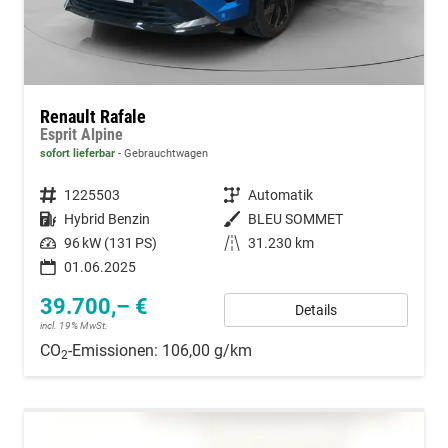
Renault Rafale
Esprit Alpine
sofort lieferbar
Gebrauchtwagen
Fahrzeugnummer
1225503
Getriebe
Automatik
Kraftstoff
Hybrid Benzin
Außenfarbe
BLEU SOMMET
Leistung
96 kW (131 PS)
Kilometerstand
31.230 km
01.06.2025
39.700,– €
Details
incl. 19% MwSt.
CO
-Emissionen:
106,00 g/km
2