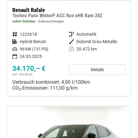
Renault Rafale
Techno Pano WinterP ACC Nav eHK Kam 20Z
sofort lieferbar
Gebrauchtwagen
Fahrzeugnummer
1222618
Getriebe
Automatik
Kraftstoff
Hybrid Benzin
Außenfarbe
Dolomit Grau Metallic
Leistung
96 kW (131 PS)
Kilometerstand
20.472 km
24.03.2025
34.170,– €
Details
incl. 19% MwSt.
Verbrauch kombiniert:
4,90 l/100km
CO
-Emissionen:
111,00 g/km
2