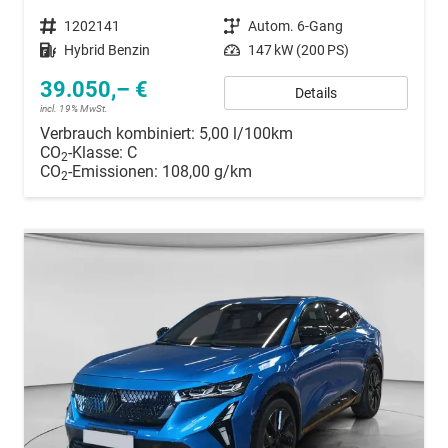
Fahrzeugnummer
1202141
Getriebe
Autom. 6-Gang
Kraftstoff
Hybrid Benzin
Leistung
147 kW (200 PS)
39.050,– €
Details
incl. 19% MwSt.
Verbrauch kombiniert:
5,00 l/100km
CO
-Klasse:
C
2
CO
-Emissionen:
108,00 g/km
2