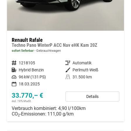
Renault Rafale
Techno Pano WinterP ACC Nav eHK Kam 20Z
sofort lieferbar
Gebrauchtwagen
Fahrzeugnummer
1218105
Getriebe
Automatik
Kraftstoff
Hybrid Benzin
Außenfarbe
Perlmutt-Weiß
Leistung
96 kW (131 PS)
Kilometerstand
31.500 km
18.03.2025
33.770,– €
Details
incl. 19% MwSt.
Verbrauch kombiniert:
4,90 l/100km
CO
-Emissionen:
111,00 g/km
2