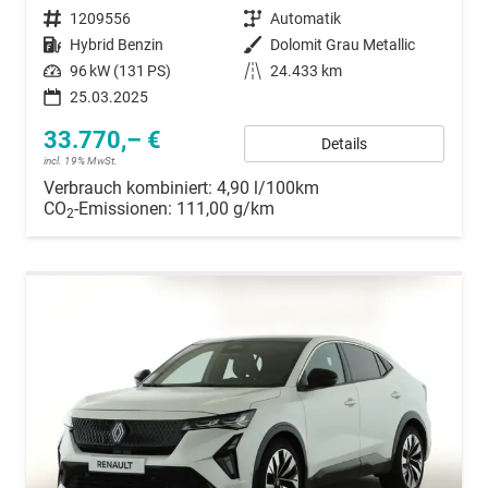
Fahrzeugnummer
1209556
Getriebe
Automatik
Kraftstoff
Hybrid Benzin
Außenfarbe
Dolomit Grau Metallic
Leistung
96 kW (131 PS)
Kilometerstand
24.433 km
25.03.2025
33.770,– €
Details
incl. 19% MwSt.
Verbrauch kombiniert:
4,90 l/100km
CO
-Emissionen:
111,00 g/km
2