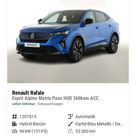
Renault Rafale
Esprit Alpine Matrix Pano HUD 360kam ACC
sofort lieferbar
Gebrauchtwagen
Fahrzeugnummer
1207815
Getriebe
Automatik
Kraftstoff
Hybrid Benzin
Außenfarbe
Gipfel-Blau Metallic / Dachfarbe
Leistung
96 kW (131 PS)
Kilometerstand
33.000 km