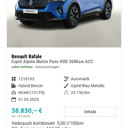
Renault Rafale
Esprit Alpine Matrix Pano HUD 360Kam ACC
sofort lieferbar
Gebrauchtwagen
Fahrzeugnummer
1218103
Getriebe
Automatik
Kraftstoff
Hybrid Benzin
Außenfarbe
Gipfel Blau Metallic
Leistung
96 kW (131 PS)
Kilometerstand
23.150 km
31.03.2025
38.830,– €
Details
incl. 19% MwSt.
Verbrauch kombiniert:
5,00 l/100km