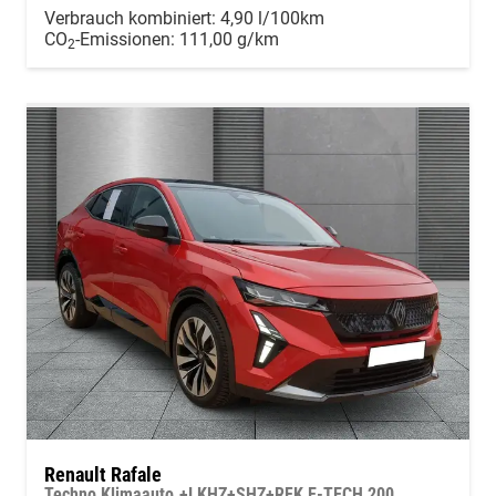
Verbrauch kombiniert:
4,90 l/100km
CO
-Emissionen:
111,00 g/km
2
Renault Rafale
Techno Klimaauto.+LKHZ+SHZ+RFK E-TECH 200