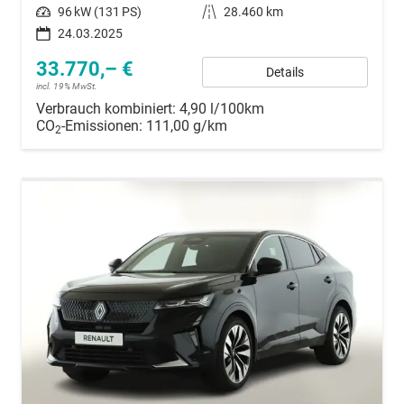
Leistung
96 kW (131 PS)
Kilometerstand
28.460 km
24.03.2025
33.770,– €
Details
incl. 19% MwSt.
Verbrauch kombiniert:
4,90 l/100km
CO
-Emissionen:
111,00 g/km
2