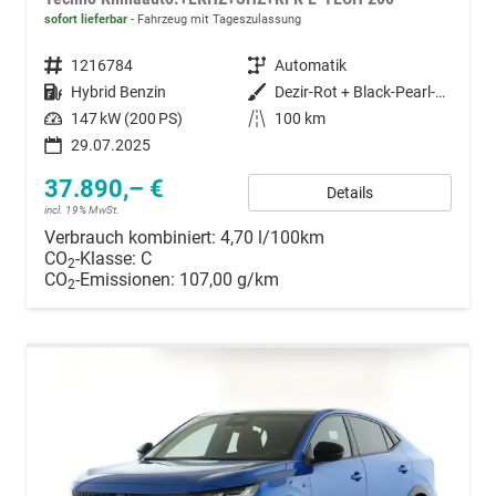
sofort lieferbar
Fahrzeug mit Tageszulassung
Fahrzeugnummer
1216784
Getriebe
Automatik
Kraftstoff
Hybrid Benzin
Außenfarbe
Dezir-Rot + Black-Pearl-Schwarz
Leistung
147 kW (200 PS)
Kilometerstand
100 km
29.07.2025
37.890,– €
Details
incl. 19% MwSt.
Verbrauch kombiniert:
4,70 l/100km
CO
-Klasse:
C
2
CO
-Emissionen:
107,00 g/km
2