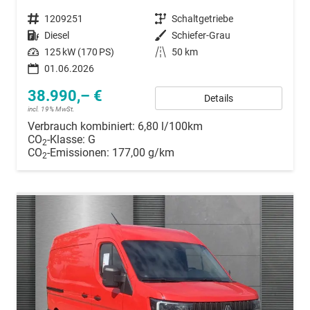
Fahrzeugnummer
1209251
Getriebe
Schaltgetriebe
Kraftstoff
Diesel
Außenfarbe
Schiefer-Grau
Leistung
125 kW (170 PS)
Kilometerstand
50 km
01.06.2026
38.990,– €
Details
incl. 19% MwSt.
Verbrauch kombiniert:
6,80 l/100km
CO
-Klasse:
G
2
CO
-Emissionen:
177,00 g/km
2