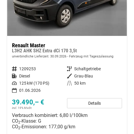
Renault Master
L3H2 AHK SHZ Extra dCi 170 3,5t
unverbindliche Lieferzeit:
30.09.2026
Fahrzeug mit Tageszulassung
Fahrzeugnummer
1209253
Getriebe
Schaltgetriebe
Kraftstoff
Diesel
Außenfarbe
Grau-Blau
Leistung
125 kW (170 PS)
Kilometerstand
50 km
01.06.2026
39.490,– €
Details
incl. 19% MwSt.
Verbrauch kombiniert:
6,80 l/100km
CO
-Klasse:
G
2
CO
-Emissionen:
177,00 g/km
2