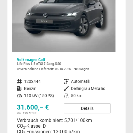
Cupra Formentor
VZ5 2.5 TSI 7-Gang-DSG 4Drive
unverbindliche Lieferzeit:
06.10.2026
Neuwagen
Fahrzeugnummer
1195961
Getriebe
Automatik
ic
Kraftstoff
Benzin
Außenfarbe
Midnight Schwarz Metallic
Leistung
287 kW (390 PS)
Kilometerstand
1.000 km
58.690,– €
Details
incl. 19% MwSt.
Verbrauch kombiniert:
10,20 l/100km
i
CO
-Klasse:
G
2
CO
-Emissionen:
231,00 g/km