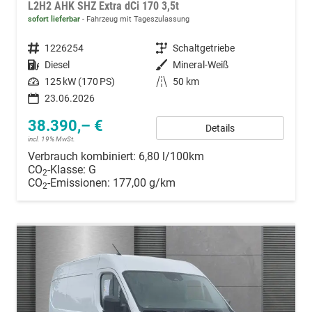
L2H2 AHK SHZ Extra dCi 170 3,5t
sofort lieferbar
Fahrzeug mit Tageszulassung
Fahrzeugnummer
1226254
Getriebe
Schaltgetriebe
Kraftstoff
Diesel
Außenfarbe
Mineral-Weiß
Leistung
125 kW (170 PS)
Kilometerstand
50 km
23.06.2026
38.390,– €
Details
incl. 19% MwSt.
Verbrauch kombiniert:
6,80 l/100km
CO
-Klasse:
G
2
CO
-Emissionen:
177,00 g/km
2