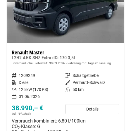
Renault Master
L2H2 AHK SHZ Extra dCi 170 3,5t
unverbindliche Lieferzeit:
30.09.2026
Fahrzeug mit Tageszulassung
Fahrzeugnummer
1209249
Getriebe
Schaltgetriebe
Kraftstoff
Diesel
Außenfarbe
Perlmutt-Schwarz
Leistung
125 kW (170 PS)
Kilometerstand
50 km
01.06.2026
38.990,– €
Details
incl. 19% MwSt.
Verbrauch kombiniert:
6,80 l/100km
CO
-Klasse:
G
2