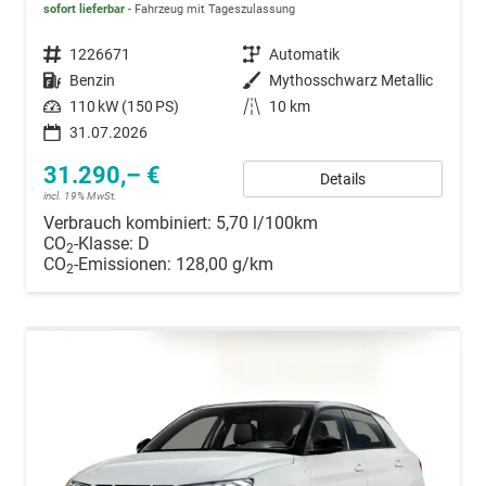
sofort lieferbar
Fahrzeug mit Tageszulassung
Fahrzeugnummer
1226671
Getriebe
Automatik
Kraftstoff
Benzin
Außenfarbe
Mythosschwarz Metallic
Leistung
110 kW (150 PS)
Kilometerstand
10 km
31.07.2026
31.290,– €
Details
incl. 19% MwSt.
Verbrauch kombiniert:
5,70 l/100km
CO
-Klasse:
D
2
CO
-Emissionen:
128,00 g/km
2