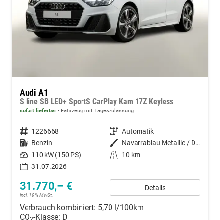
Audi A1
S line SB LED+ SportS CarPlay Kam 17Z Keyless
sofort lieferbar
Fahrzeug mit Tageszulassung
Fahrzeugnummer
1226668
Getriebe
Automatik
Kraftstoff
Benzin
Außenfarbe
Navarrablau Metallic / Dachfarbe
Leistung
110 kW (150 PS)
Kilometerstand
10 km
31.07.2026
31.770,– €
Details
incl. 19% MwSt.
Verbrauch kombiniert:
5,70 l/100km
CO
-Klasse:
D
2