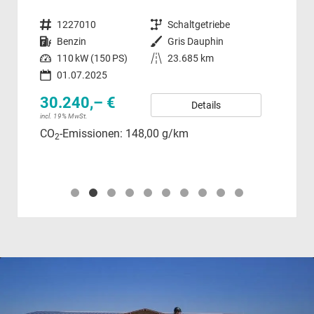
Fahrzeugnummer
1227010
Getriebe
Schaltgetriebe
Fahrzeugnummer
Kraftstoff
Benzin
Außenfarbe
Gris Dauphin
Kraftstoff
Leistung
110 kW (150 PS)
Kilometerstand
23.685 km
Leistung
01.07.2025
30.240,– €
18
Details
incl. 19% MwSt.
incl.
CO
-Emissionen:
148,00 g/km
Ver
2
CO
CO