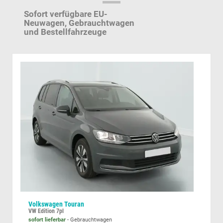
Sofort verfügbare EU-
Neuwagen,
Gebrauchtwagen
und Bestellfahrzeuge
Volkswagen Touran
Dac
ik Sitzheizung ACC PDC v+h Rückf.Kamera Suzuki-Radio Apple CarPlay Android Auto Touchscreen 2xKeyless 17-LM
VW Edition 7pl
Jour
sofort lieferbar
Gebrauchtwagen
unver