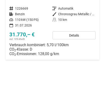
Fahrzeugnummer
1226669
Getriebe
Automatik
Kraftstoff
Benzin
Außenfarbe
Chronosgrau Metallic / Dachfarbe
Leistung
110 kW (150 PS)
Kilometerstand
10 km
31.07.2026
31.770,– €
Details
incl. 19% MwSt.
Verbrauch kombiniert:
5,70 l/100km
CO
-Klasse:
D
2
CO
-Emissionen:
128,00 g/km
2