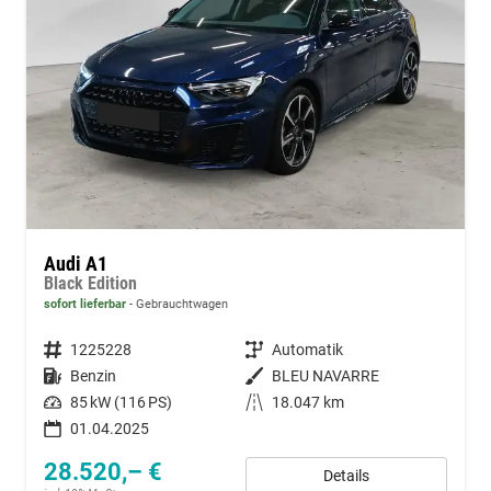
Audi A1
Black Edition
sofort lieferbar
Gebrauchtwagen
Fahrzeugnummer
1225228
Getriebe
Automatik
Kraftstoff
Benzin
Außenfarbe
BLEU NAVARRE
Leistung
85 kW (116 PS)
Kilometerstand
18.047 km
01.04.2025
28.520,– €
Details