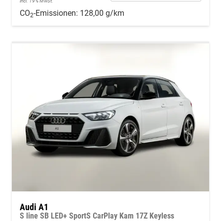
incl. 19% MwSt.
CO
-Emissionen:
128,00 g/km
2
Audi A1
S line SB LED+ SportS CarPlay Kam 17Z Keyless