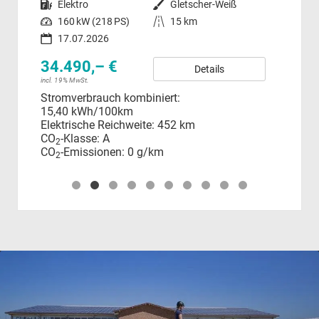
Kraftstoff
Elektro
Außenfarbe
Gletscher-Weiß
Kraftstoff
Leistung
160 kW (218 PS)
Kilometerstand
15 km
24
17.07.2026
incl.
Ver
34.490,– €
Details
CO
incl. 19% MwSt.
CO
Stromverbrauch kombiniert:
15,40 kWh/100km
Elektrische Reichweite:
452 km
CO
-Klasse:
A
2
CO
-Emissionen:
0 g/km
2