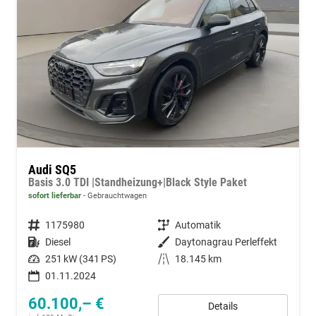
Audi SQ5
Basis 3.0 TDI |Standheizung+|Black Style Paket
sofort lieferbar
Gebrauchtwagen
Fahrzeugnummer
1175980
Getriebe
Automatik
Kraftstoff
Diesel
Außenfarbe
Daytonagrau Perleffekt
Leistung
251 kW (341 PS)
Kilometerstand
18.145 km
01.11.2024
60.100,– €
Details