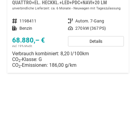
QUATTRO+EL. HECKKL.+LED+PDC+NAVI+20 LM
unverbindliche Lieferzeit: ca. 6 Monate
Neuwagen mit Tageszulassung
Fahrzeugnummer
1198411
Getriebe
Autom. 7-Gang
Kraftstoff
Benzin
Leistung
270 kW (367 PS)
68.880,– €
Details
incl. 19% MwSt.
Verbrauch kombiniert:
8,20 l/100km
CO
-Klasse:
G
2
CO
-Emissionen:
186,00 g/km
2