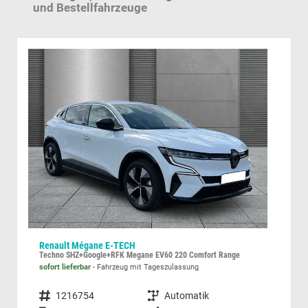
und Bestellfahrzeuge
Renault Mégane E-TECH
Sko
Techno SHZ+Google+RFK Megane EV60 220 Comfort Range
sofort lieferbar
Fahrzeug mit Tageszulassung
unver
Fahrzeugnummer
1216754
Getriebe
Automatik
Fahrzeugnummer