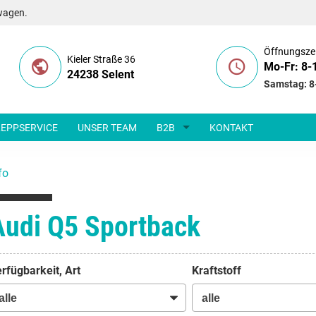
wagen.
Öffnungsze
Kieler Straße 36
Mo-Fr: 8-
24238 Selent
Samstag: 8
EPPSERVICE
UNSER TEAM
B2B
KONTAKT
fo
Audi Q5 Sportback
rfügbarkeit, Art
Kraftstoff