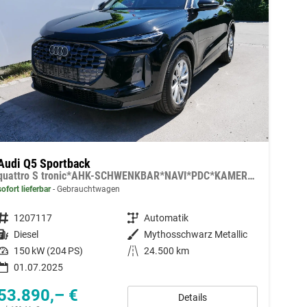
Audi Q5 Sportback
quattro S tronic*AHK-SCHWENKBAR*NAVI*PDC*KAMERA*LED*TEMPOMAT*SHZ*
sofort lieferbar
Gebrauchtwagen
Fahrzeugnummer
1207117
Getriebe
Automatik
Kraftstoff
Diesel
Außenfarbe
Mythosschwarz Metallic
Leistung
150 kW (204 PS)
Kilometerstand
24.500 km
01.07.2025
53.890,– €
Details