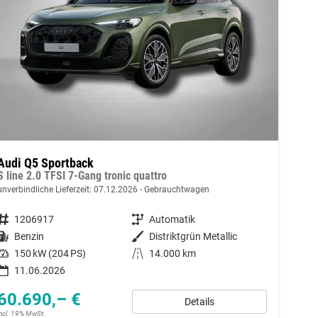
Audi Q5 Sportback
S line 2.0 TFSI 7-Gang tronic quattro
unverbindliche Lieferzeit:
07.12.2026
Gebrauchtwagen
Fahrzeugnummer
1206917
Getriebe
Automatik
Kraftstoff
Benzin
Außenfarbe
Distriktgrün Metallic
Leistung
150 kW (204 PS)
Kilometerstand
14.000 km
11.06.2026
60.690,– €
Details
incl. 19% MwSt.