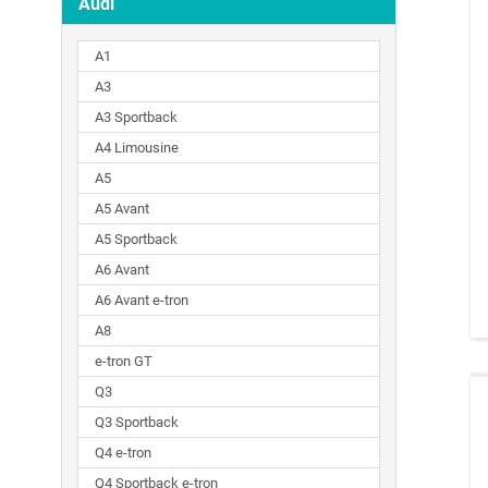
Audi
A1
A3
A3 Sportback
A4 Limousine
A5
A5 Avant
A5 Sportback
A6 Avant
A6 Avant e-tron
A8
e-tron GT
Q3
Q3 Sportback
Q4 e-tron
Q4 Sportback e-tron