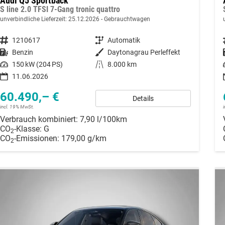
Audi Q5 Sportback
S line 2.0 TFSI 7-Gang tronic quattro
unverbindliche Lieferzeit:
25.12.2026
Gebrauchtwagen
Fahrzeugnummer
1210617
Getriebe
Automatik
Kraftstoff
Benzin
Außenfarbe
Daytonagrau Perleffekt
Leistung
150 kW (204 PS)
Kilometerstand
8.000 km
11.06.2026
60.490,– €
Details
incl. 19% MwSt.
Verbrauch kombiniert:
7,90 l/100km
CO
-Klasse:
G
2
CO
-Emissionen:
179,00 g/km
2