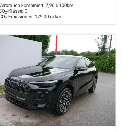
Verbrauch kombiniert:
7,90 l/100km
CO
-Klasse:
G
2
CO
-Emissionen:
179,00 g/km
2