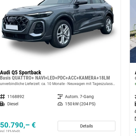
Audi Q5 Sportback
Basis QUATTRO+ NAVI+LED+PDC+ACC+KAMERA+18LM
unverbindliche Lieferzeit: ca. 10 Monate
Neuwagen mit Tageszulassung
Fahrzeugnummer
1168892
Getriebe
Autom. 7-Gang
Kraftstoff
Diesel
Leistung
150 kW (204 PS)
50.790,– €
Details
incl. 19% MwSt.