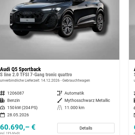
Audi Q5 Sportback
S line 2.0 TFSI 7-Gang tronic quattro
unverbindliche Lieferzeit:
14.12.2026
Gebrauchtwagen
Fahrzeugnummer
1206087
Getriebe
Automatik
Kraftstoff
Benzin
Außenfarbe
Mythosschwarz Metallic
Leistung
150 kW (204 PS)
Kilometerstand
11.000 km
28.05.2026
60.690,– €
Details
incl. 19% MwSt.