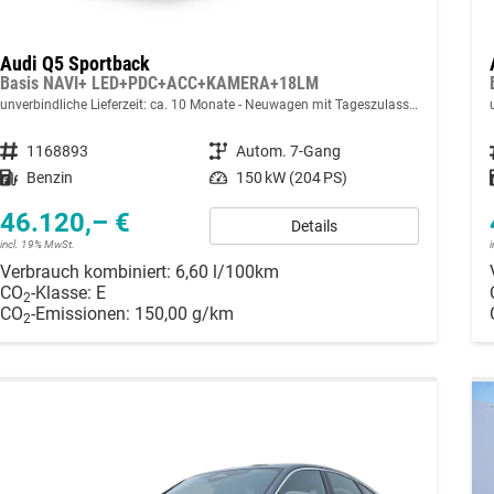
Audi Q5 Sportback
Basis NAVI+ LED+PDC+ACC+KAMERA+18LM
unverbindliche Lieferzeit: ca. 10 Monate
Neuwagen mit Tageszulassung
Fahrzeugnummer
1168893
Getriebe
Autom. 7-Gang
Kraftstoff
Benzin
Leistung
150 kW (204 PS)
46.120,– €
Details
incl. 19% MwSt.
Verbrauch kombiniert:
6,60 l/100km
CO
-Klasse:
E
2
CO
-Emissionen:
150,00 g/km
2