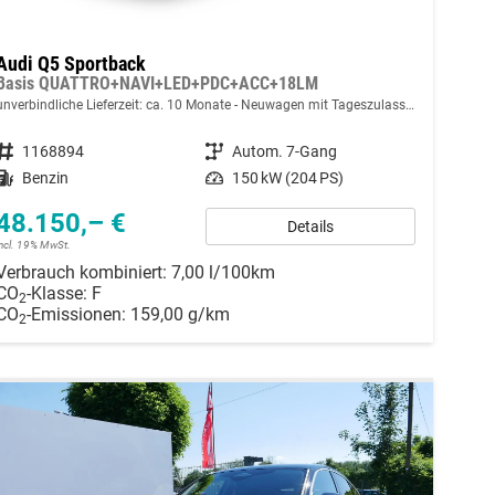
Audi Q5 Sportback
Basis QUATTRO+NAVI+LED+PDC+ACC+18LM
unverbindliche Lieferzeit: ca. 10 Monate
Neuwagen mit Tageszulassung
Fahrzeugnummer
1168894
Getriebe
Autom. 7-Gang
Kraftstoff
Benzin
Leistung
150 kW (204 PS)
48.150,– €
Details
incl. 19% MwSt.
Verbrauch kombiniert:
7,00 l/100km
CO
-Klasse:
F
2
CO
-Emissionen:
159,00 g/km
2