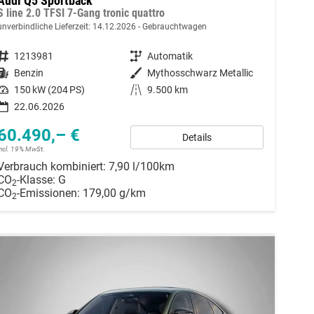
Audi Q5 Sportback
S line 2.0 TFSI 7-Gang tronic quattro
unverbindliche Lieferzeit:
14.12.2026
Gebrauchtwagen
Fahrzeugnummer
1213981
Getriebe
Automatik
Kraftstoff
Benzin
Außenfarbe
Mythosschwarz Metallic
Leistung
150 kW (204 PS)
Kilometerstand
9.500 km
22.06.2026
60.490,– €
Details
incl. 19% MwSt.
Verbrauch kombiniert:
7,90 l/100km
CO
-Klasse:
G
2
CO
-Emissionen:
179,00 g/km
2