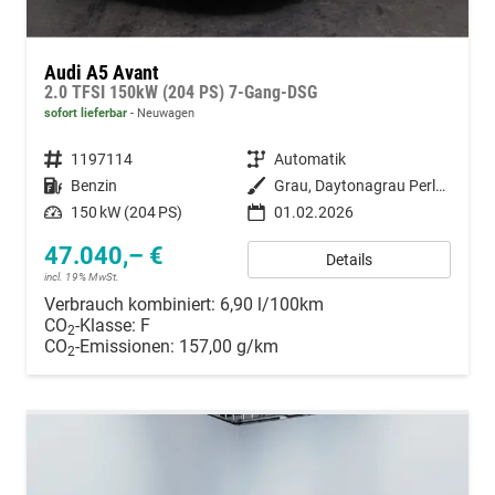
Audi A5 Avant
2.0 TFSI 150kW (204 PS) 7-Gang-DSG
sofort lieferbar
Neuwagen
Fahrzeugnummer
1197114
Getriebe
Automatik
Kraftstoff
Benzin
Außenfarbe
Grau, Daytonagrau Perleffekt (6Y)
Leistung
150 kW (204 PS)
01.02.2026
47.040,– €
Details
incl. 19% MwSt.
Verbrauch kombiniert:
6,90 l/100km
CO
-Klasse:
F
2
CO
-Emissionen:
157,00 g/km
2