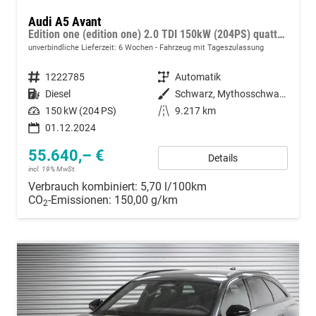
Audi A5 Avant
Edition one (edition one) 2.0 TDI 150kW (204PS) quattro 7-Gang-Tiptronic
unverbindliche Lieferzeit:
6 Wochen
Fahrzeug mit Tageszulassung
Fahrzeugnummer
1222785
Getriebe
Automatik
Kraftstoff
Diesel
Außenfarbe
Schwarz, Mythosschwarz Metallic (0E)
Leistung
150 kW (204 PS)
Kilometerstand
9.217 km
01.12.2024
55.640,– €
Details
incl. 19% MwSt.
Verbrauch kombiniert:
5,70 l/100km
CO
-Emissionen:
150,00 g/km
2