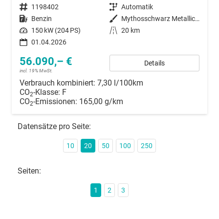
Fahrzeugnummer
1198402
Getriebe
Automatik
Kraftstoff
Benzin
Außenfarbe
Mythosschwarz Metallic (0E)
Leistung
150 kW (204 PS)
Kilometerstand
20 km
01.04.2026
56.090,– €
Details
incl. 19% MwSt.
Verbrauch kombiniert:
7,30 l/100km
CO
-Klasse:
F
2
CO
-Emissionen:
165,00 g/km
2
Datensätze pro Seite:
10
20
50
100
250
Seiten:
1
2
3