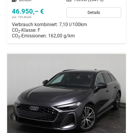
46.950,– €
Details
incl. 19% MwSt.
Verbrauch kombiniert:
7,10 l/100km
CO
-Klasse:
F
2
CO
-Emissionen:
162,00 g/km
2