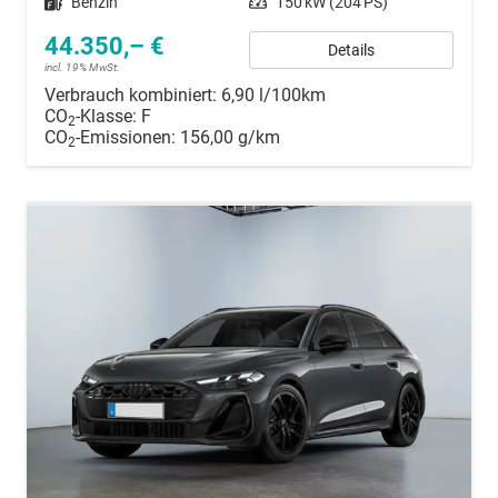
Kraftstoff
Benzin
Leistung
150 kW (204 PS)
44.350,– €
Details
incl. 19% MwSt.
Verbrauch kombiniert:
6,90 l/100km
CO
-Klasse:
F
2
CO
-Emissionen:
156,00 g/km
2