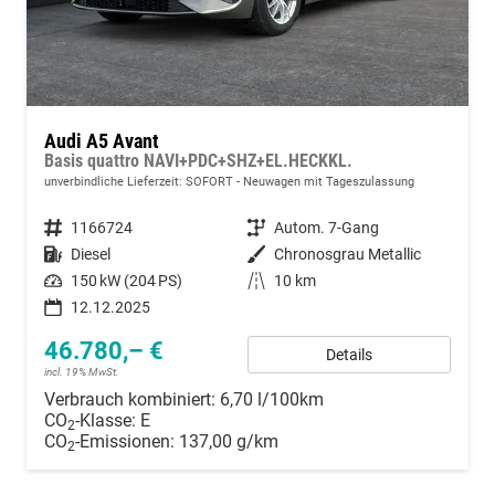
Audi A5 Avant
Basis quattro NAVI+PDC+SHZ+EL.HECKKL.
unverbindliche Lieferzeit: SOFORT
Neuwagen mit Tageszulassung
Fahrzeugnummer
1166724
Getriebe
Autom. 7-Gang
Kraftstoff
Diesel
Außenfarbe
Chronosgrau Metallic
Leistung
150 kW (204 PS)
Kilometerstand
10 km
12.12.2025
46.780,– €
Details
incl. 19% MwSt.
Verbrauch kombiniert:
6,70 l/100km
CO
-Klasse:
E
2
CO
-Emissionen:
137,00 g/km
2