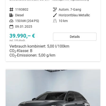
Fahrzeugnummer
1193802
Getriebe
Autom. 7-Gang
Kraftstoff
Diesel
Außenfarbe
Horizontblau Metallic
Leistung
150 kW (204 PS)
Kilometerstand
10 km
09.01.2025
39.990,– €
Details
incl. 19% MwSt.
Verbrauch kombiniert:
5,00 l/100km
CO
-Klasse:
B
2
CO
-Emissionen:
5,00 g/km
2