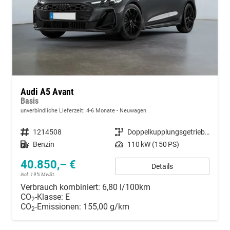
Audi A5 Avant
Basis
unverbindliche Lieferzeit: 4-6 Monate
Neuwagen
Fahrzeugnummer
1214508
Getriebe
Doppelkupplungsgetriebe (DSG)
Kraftstoff
Benzin
Leistung
110 kW (150 PS)
40.850,– €
Details
incl. 19% MwSt.
Verbrauch kombiniert:
6,80 l/100km
CO
-Klasse:
E
2
CO
-Emissionen:
155,00 g/km
2