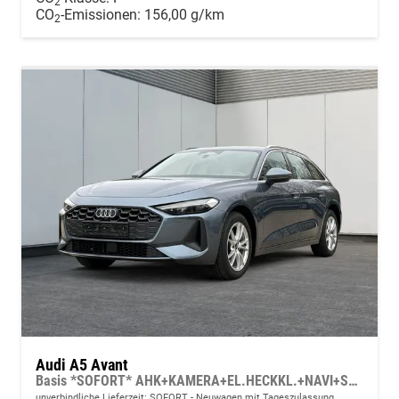
2
CO
-Emissionen:
156,00 g/km
2
Audi A5 Avant
Basis *SOFORT* AHK+KAMERA+EL.HECKKL.+NAVI+SHZ+17 LM
unverbindliche Lieferzeit: SOFORT
Neuwagen mit Tageszulassung