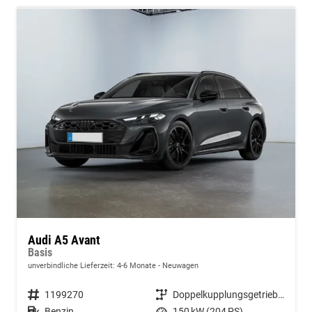
Audi A5 Avant
Basis
unverbindliche Lieferzeit: 4-6 Monate
Neuwagen
Fahrzeugnummer
1199270
Getriebe
Doppelkupplungsgetriebe (DSG)
Kraftstoff
Benzin
Leistung
150 kW (204 PS)