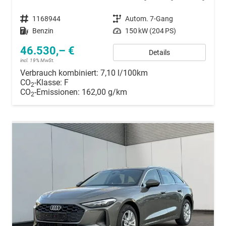
Fahrzeugnummer
1168944
Getriebe
Autom. 7-Gang
Kraftstoff
Benzin
Leistung
150 kW (204 PS)
46.530,– €
Details
incl. 19% MwSt.
Verbrauch kombiniert:
7,10 l/100km
CO
-Klasse:
F
2
CO
-Emissionen:
162,00 g/km
2