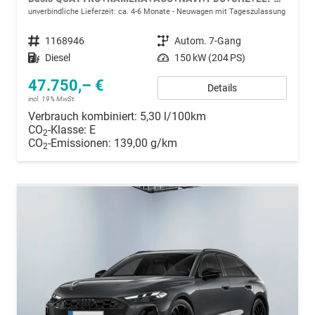
unverbindliche Lieferzeit: ca. 4-6 Monate
Neuwagen mit Tageszulassung
Fahrzeugnummer
1168946
Getriebe
Autom. 7-Gang
Kraftstoff
Diesel
Leistung
150 kW (204 PS)
47.750,– €
Details
incl. 19% MwSt.
Verbrauch kombiniert:
5,30 l/100km
CO
-Klasse:
E
2
CO
-Emissionen:
139,00 g/km
2