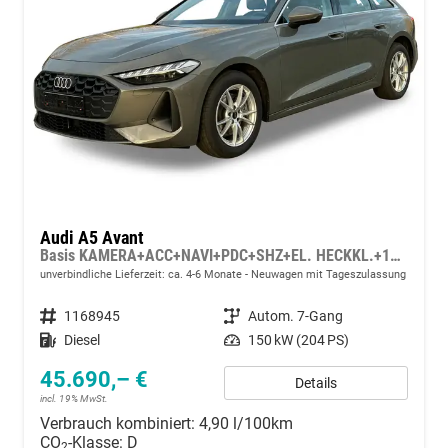
Audi A5 Avant
Basis KAMERA+ACC+NAVI+PDC+SHZ+EL. HECKKL.+17 LM
unverbindliche Lieferzeit: ca. 4-6 Monate
Neuwagen mit Tageszulassung
Fahrzeugnummer
1168945
Getriebe
Autom. 7-Gang
Kraftstoff
Diesel
Leistung
150 kW (204 PS)
45.690,– €
Details
incl. 19% MwSt.
Verbrauch kombiniert:
4,90 l/100km
CO
-Klasse:
D
2