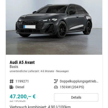
Audi A5 Avant
Basis
unverbindliche Lieferzeit: 4-6 Monate
Neuwagen
Fahrzeugnummer
1199271
Getriebe
Doppelkupplungsgetriebe (DSG)
Kraftstoff
Diesel
Leistung
150 kW (204 PS)
47.200,– €
Details
incl. 19% MwSt.
Verbrauch kombiniert:
4,90 l/100km