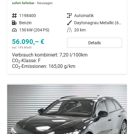
sofort lieferbar
Neuwagen
Fahrzeugnummer
1198400
Getriebe
Automatik
Kraftstoff
Benzin
Außenfarbe
Daytonagrau Metallic (6Y)
Leistung
150 kW (204 PS)
Kilometerstand
20 km
56.090,– €
Details
incl. 19% MwSt.
Verbrauch kombiniert:
7,20 l/100km
CO
-Klasse:
F
2
CO
-Emissionen:
165,00 g/km
2