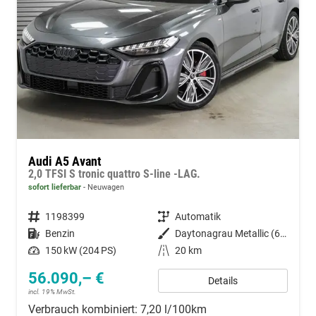
Audi A5 Avant
2,0 TFSI S tronic quattro S-line -LAG.
sofort lieferbar
Neuwagen
Fahrzeugnummer
1198399
Getriebe
Automatik
Kraftstoff
Benzin
Außenfarbe
Daytonagrau Metallic (6Y)
Leistung
150 kW (204 PS)
Kilometerstand
20 km
56.090,– €
Details
incl. 19% MwSt.
Verbrauch kombiniert:
7,20 l/100km