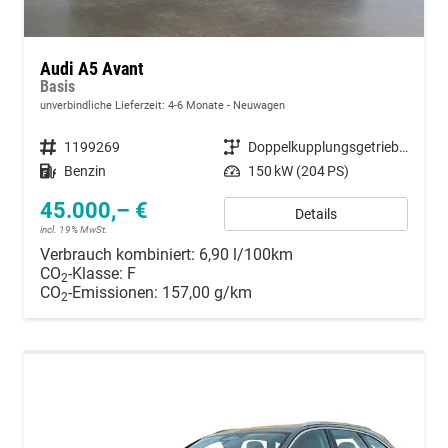
Audi A5 Avant
Basis
unverbindliche Lieferzeit: 4-6 Monate
Neuwagen
Fahrzeugnummer
1199269
Getriebe
Doppelkupplungsgetriebe (DSG)
Kraftstoff
Benzin
Leistung
150 kW (204 PS)
45.000,– €
Details
incl. 19% MwSt.
Verbrauch kombiniert:
6,90 l/100km
CO
-Klasse:
F
2
CO
-Emissionen:
157,00 g/km
2