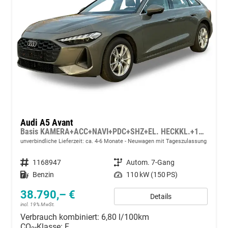
Audi A5 Avant
Basis KAMERA+ACC+NAVI+PDC+SHZ+EL. HECKKL.+17 LM
unverbindliche Lieferzeit: ca. 4-6 Monate
Neuwagen mit Tageszulassung
Fahrzeugnummer
1168947
Getriebe
Autom. 7-Gang
Kraftstoff
Benzin
Leistung
110 kW (150 PS)
38.790,– €
Details
incl. 19% MwSt.
Verbrauch kombiniert:
6,80 l/100km
CO
-Klasse:
F