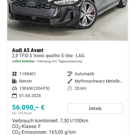
Audi A5 Avant
2,0 TFSI S tronic quattro S-line -LAG.
sofort lieferbar
Fahrzeug mit Tageszulassung
Fahrzeugnummer
1198401
Getriebe
Automatik
Kraftstoff
Benzin
Außenfarbe
Mythosschwarz Metallic (0E)
Leistung
150 kW (204 PS)
Kilometerstand
20 km
01.04.2026
56.090,– €
Details
incl. 19% MwSt.
Verbrauch kombiniert:
7,30 l/100km
CO
-Klasse:
F
2
CO
-Emissionen:
165,00 g/km
2