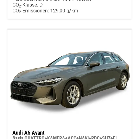
CO
-Klasse:
D
2
CO
-Emissionen:
129,00 g/km
2
Audi A5 Avant
Basis QUATTRO+KAMERA+ACC+NAVI+PDC+SHZ+EL. HECKKL.