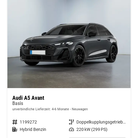
Audi A5 Avant
Basis
unverbindliche Lieferzeit: 4-6 Monate
Neuwagen
Fahrzeugnummer
1199272
Getriebe
Doppelkupplungsgetriebe (DSG)
Kraftstoff
Hybrid Benzin
Leistung
220 kW (299 PS)