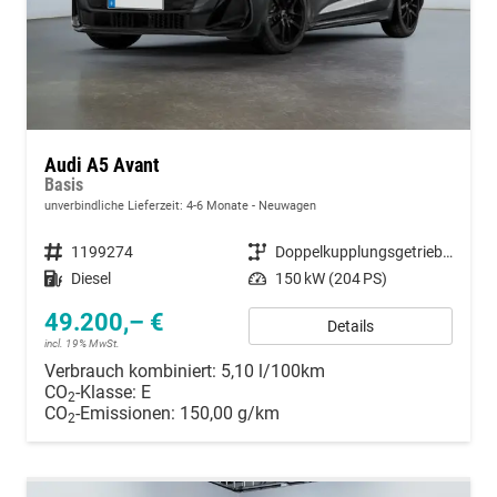
Audi A5 Avant
Basis
unverbindliche Lieferzeit: 4-6 Monate
Neuwagen
Fahrzeugnummer
1199274
Getriebe
Doppelkupplungsgetriebe (DSG)
Kraftstoff
Diesel
Leistung
150 kW (204 PS)
49.200,– €
Details
incl. 19% MwSt.
Verbrauch kombiniert:
5,10 l/100km
CO
-Klasse:
E
2
CO
-Emissionen:
150,00 g/km
2