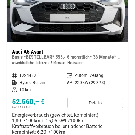
Audi A5 Avant
Basis *BESTELLBAR* 353,- € monatlich* 36 Monate* Ohne Kilometerbegrenzung*
unverbindliche Lieferzeit:
5 Monate
Neuwagen
Fahrzeugnummer
1224482
Getriebe
Autom. 7-Gang
Kraftstoff
Hybrid Benzin
Leistung
220 kW (299 PS)
Kilometerstand
10 km
52.560,– €
Details
incl. 19% MwSt.
Energieverbrauch (gewichtet, kombiniert):
1,80 l/100km + 15,06 kWh/100km
Kraftstoffverbrauch bei entladener Batterie
kombiniert:
6,20 l/100km