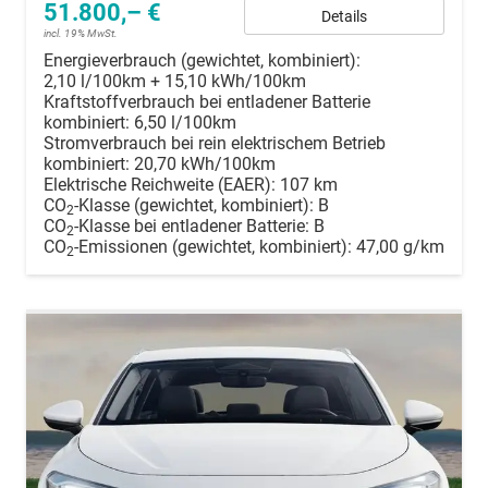
51.800,– €
Details
incl. 19% MwSt.
Energieverbrauch (gewichtet, kombiniert):
2,10 l/100km + 15,10 kWh/100km
Kraftstoffverbrauch bei entladener Batterie
kombiniert:
6,50 l/100km
Stromverbrauch bei rein elektrischem Betrieb
kombiniert:
20,70 kWh/100km
Elektrische Reichweite (EAER):
107 km
CO
-Klasse (gewichtet, kombiniert):
B
2
CO
-Klasse bei entladener Batterie:
B
2
CO
-Emissionen (gewichtet, kombiniert):
47,00 g/km
2