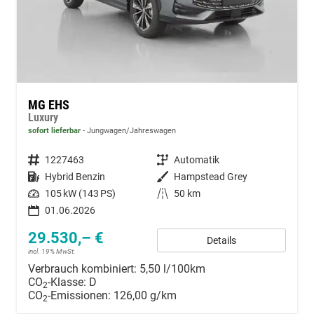
MG EHS
Luxury
sofort lieferbar
Jungwagen/Jahreswagen
Fahrzeugnummer
1227463
Getriebe
Automatik
Kraftstoff
Hybrid Benzin
Außenfarbe
Hampstead Grey
Leistung
105 kW (143 PS)
Kilometerstand
50 km
01.06.2026
29.530,– €
Details
incl. 19% MwSt.
Verbrauch kombiniert:
5,50 l/100km
CO
-Klasse:
D
2
CO
-Emissionen:
126,00 g/km
2