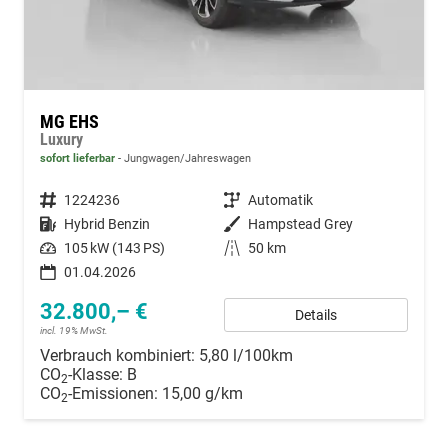
MG EHS
Luxury
sofort lieferbar
Jungwagen/Jahreswagen
Fahrzeugnummer
1224236
Getriebe
Automatik
Kraftstoff
Hybrid Benzin
Außenfarbe
Hampstead Grey
Leistung
105 kW (143 PS)
Kilometerstand
50 km
01.04.2026
32.800,– €
Details
incl. 19% MwSt.
Verbrauch kombiniert:
5,80 l/100km
CO
-Klasse:
B
2
CO
-Emissionen:
15,00 g/km
2