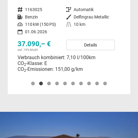
Fahrzeugnummer
1163025
Getriebe
Automatik
Fahrzeugnummer
Kraftstoff
Benzin
Außenfarbe
Delfingrau Metallic
Kraftstoff
Leistung
110 kW (150 PS)
Kilometerstand
10 km
35
01.06.2026
incl.
Ver
37.090,– €
Details
CO
incl. 19% MwSt.
CO
Verbrauch kombiniert:
7,10 l/100km
CO
-Klasse:
E
2
CO
-Emissionen:
151,00 g/km
2