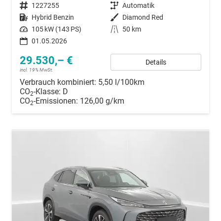
Fahrzeugnummer
1227255
Getriebe
Automatik
Kraftstoff
Hybrid Benzin
Außenfarbe
Diamond Red
Leistung
105 kW (143 PS)
Kilometerstand
50 km
01.05.2026
29.530,– €
Details
incl. 19% MwSt.
Verbrauch kombiniert:
5,50 l/100km
CO
-Klasse:
D
2
CO
-Emissionen:
126,00 g/km
2