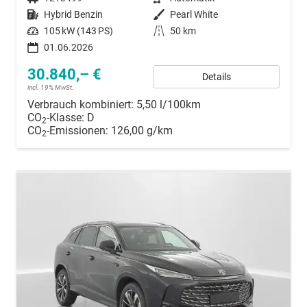
Kraftstoff
Hybrid Benzin
Außenfarbe
Pearl White
Leistung
105 kW (143 PS)
Kilometerstand
50 km
01.06.2026
30.840,– €
Details
incl. 19% MwSt.
Verbrauch kombiniert:
5,50 l/100km
CO
-Klasse:
D
2
CO
-Emissionen:
126,00 g/km
2