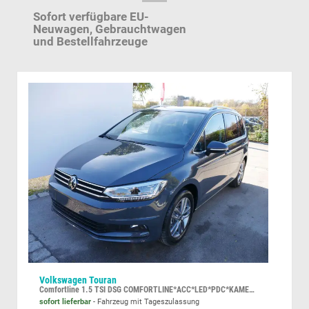
Sofort verfügbare EU-
Neuwagen,
Gebrauchtwagen
und Bestellfahrzeuge
Volkswagen Touran
Sko
Comfortline 1.5 TSI DSG COMFORTLINE*ACC*LED*PDC*KAMERA*NAVI*SHZ* 7-SITZER 17-ZOLL
sofort lieferbar
Fahrzeug mit Tageszulassung
unve