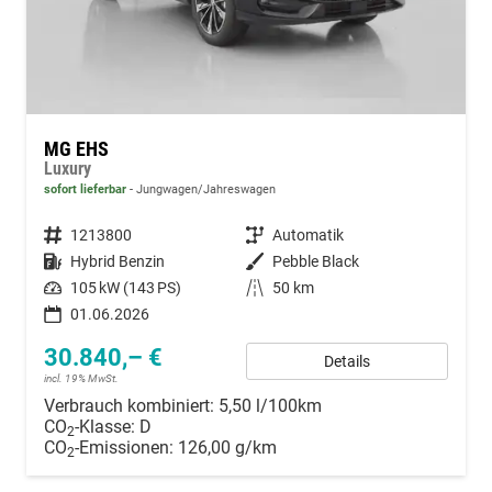
MG EHS
Luxury
sofort lieferbar
Jungwagen/Jahreswagen
Fahrzeugnummer
1213800
Getriebe
Automatik
Kraftstoff
Hybrid Benzin
Außenfarbe
Pebble Black
Leistung
105 kW (143 PS)
Kilometerstand
50 km
01.06.2026
30.840,– €
Details
incl. 19% MwSt.
Verbrauch kombiniert:
5,50 l/100km
CO
-Klasse:
D
2
CO
-Emissionen:
126,00 g/km
2