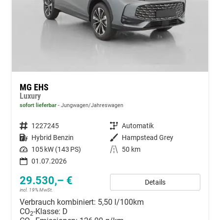
MG EHS
Luxury
sofort lieferbar
Jungwagen/Jahreswagen
Fahrzeugnummer
1227245
Getriebe
Automatik
Kraftstoff
Hybrid Benzin
Außenfarbe
Hampstead Grey
Leistung
105 kW (143 PS)
Kilometerstand
50 km
01.07.2026
29.530,– €
Details
incl. 19% MwSt.
Verbrauch kombiniert:
5,50 l/100km
CO
-Klasse:
D
2