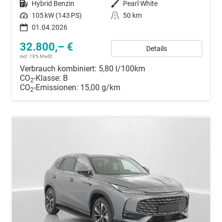
Kraftstoff
Hybrid Benzin
Außenfarbe
Pearl White
Leistung
105 kW (143 PS)
Kilometerstand
50 km
01.04.2026
32.800,– €
Details
incl. 19% MwSt.
Verbrauch kombiniert:
5,80 l/100km
CO
-Klasse:
B
2
CO
-Emissionen:
15,00 g/km
2