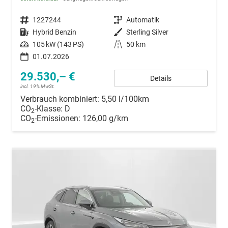
Fahrzeugnummer
1227244
Getriebe
Automatik
Kraftstoff
Hybrid Benzin
Außenfarbe
Sterling Silver
Leistung
105 kW (143 PS)
Kilometerstand
50 km
01.07.2026
29.530,– €
Details
incl. 19% MwSt.
Verbrauch kombiniert:
5,50 l/100km
CO
-Klasse:
D
2
CO
-Emissionen:
126,00 g/km
2