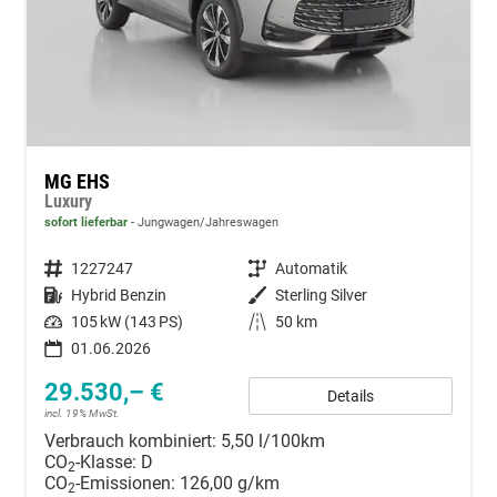
MG EHS
Luxury
sofort lieferbar
Jungwagen/Jahreswagen
Fahrzeugnummer
1227247
Getriebe
Automatik
Kraftstoff
Hybrid Benzin
Außenfarbe
Sterling Silver
Leistung
105 kW (143 PS)
Kilometerstand
50 km
01.06.2026
29.530,– €
Details
incl. 19% MwSt.
Verbrauch kombiniert:
5,50 l/100km
CO
-Klasse:
D
2
CO
-Emissionen:
126,00 g/km
2