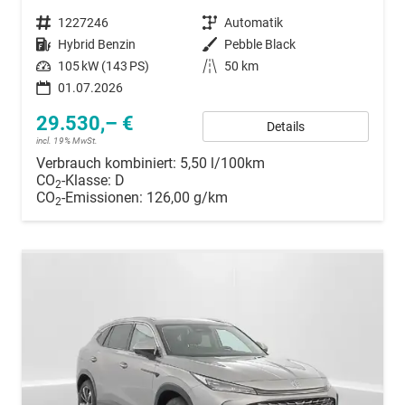
Fahrzeugnummer
1227246
Getriebe
Automatik
Kraftstoff
Hybrid Benzin
Außenfarbe
Pebble Black
Leistung
105 kW (143 PS)
Kilometerstand
50 km
01.07.2026
29.530,– €
Details
incl. 19% MwSt.
Verbrauch kombiniert:
5,50 l/100km
CO
-Klasse:
D
2
CO
-Emissionen:
126,00 g/km
2