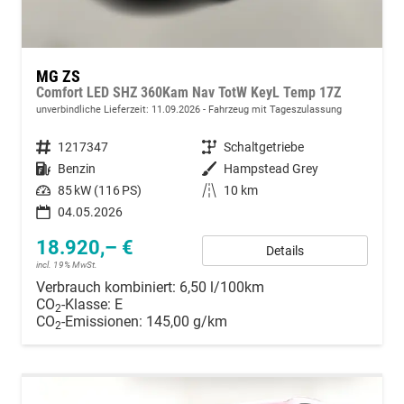
MG ZS
Comfort LED SHZ 360Kam Nav TotW KeyL Temp 17Z
unverbindliche Lieferzeit:
11.09.2026
Fahrzeug mit Tageszulassung
Fahrzeugnummer
1217347
Getriebe
Schaltgetriebe
Kraftstoff
Benzin
Außenfarbe
Hampstead Grey
Leistung
85 kW (116 PS)
Kilometerstand
10 km
04.05.2026
18.920,– €
Details
incl. 19% MwSt.
Verbrauch kombiniert:
6,50 l/100km
CO
-Klasse:
E
2
CO
-Emissionen:
145,00 g/km
2