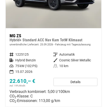
MG ZS
Hybrid+ Standard ACC Nav Kam TotW Klimaaut
unverbindliche Lieferzeit:
25.09.2026
Fahrzeug mit Tageszulassung
Fahrzeugnummer
1225125
Getriebe
Automatik
Kraftstoff
Hybrid Benzin
Außenfarbe
Cosmic Silver Metallic
Leistung
75 kW (102 PS)
Kilometerstand
10 km
15.07.2026
22.610,– €
Details
incl. 19% MwSt.
Verbrauch kombiniert:
5,00 l/100km
CO
-Klasse:
C
2
CO
-Emissionen:
113,00 g/km
2