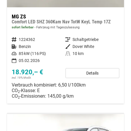
MG ZS
Comfort LED SHZ 360Kam Nav TotW KeyL Temp 17Z
sofort lieferbar
Fahrzeug mit Tageszulassung
Fahrzeugnummer
1224362
Getriebe
Schaltgetriebe
Kraftstoff
Benzin
Außenfarbe
Dover White
Leistung
85 kW (116 PS)
Kilometerstand
10 km
05.02.2026
18.920,– €
Details
incl. 19% MwSt.
Verbrauch kombiniert:
6,50 l/100km
CO
-Klasse:
E
2
CO
-Emissionen:
145,00 g/km
2