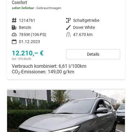
Comfort
sofort lieferbar
Gebrauchtwagen
Fahrzeugnummer
1214761
Getriebe
Schaltgetriebe
Kraftstoff
Benzin
Außenfarbe
Dover White
Leistung
78 kW (106 PS)
Kilometerstand
47.670 km
01.12.2023
12.210,– €
Details
incl. 19% MwSt.
Verbrauch kombiniert:
6,61 l/100km
CO
-Emissionen:
149,00 g/km
2