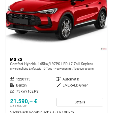
MG ZS
Comfort Hybrid+ 145kw/197PS LED 17 Zoll Keyless
unverbindliche Lieferzeit:
10 Tage
Neuwagen mit Tageszulassung
Fahrzeugnummer
1220115
Getriebe
Automatik
Kraftstoff
Benzin
Außenfarbe
EMERALD Green
Leistung
75 kW (102 PS)
21.590,– €
Details
incl. 19% MwSt.
Verbrauch kombiniert:
6,00 l/100km