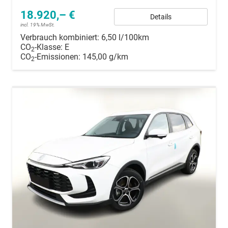
18.920,– €
Details
incl. 19% MwSt.
Verbrauch kombiniert:
6,50 l/100km
CO
-Klasse:
E
2
CO
-Emissionen:
145,00 g/km
2