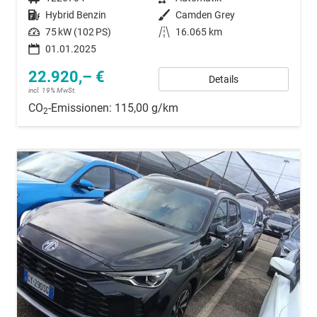
Kraftstoff
Hybrid Benzin
Außenfarbe
Camden Grey
Leistung
75 kW (102 PS)
Kilometerstand
16.065 km
01.01.2025
22.920,– €
Details
incl. 19% MwSt.
CO
-Emissionen:
115,00 g/km
2