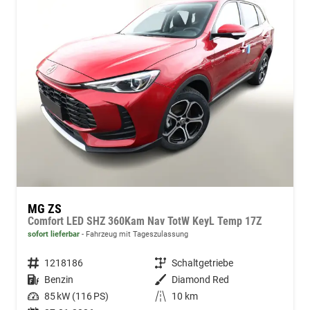
MG ZS
Comfort LED SHZ 360Kam Nav TotW KeyL Temp 17Z
sofort lieferbar
Fahrzeug mit Tageszulassung
Fahrzeugnummer
1218186
Getriebe
Schaltgetriebe
Kraftstoff
Benzin
Außenfarbe
Diamond Red
Leistung
85 kW (116 PS)
Kilometerstand
10 km