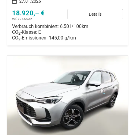
27.01.2026
18.920,– €
Details
incl. 19% MwSt.
Verbrauch kombiniert:
6,50 l/100km
CO
-Klasse:
E
2
CO
-Emissionen:
145,00 g/km
2