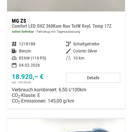
MG ZS
Comfort LED SHZ 360Kam Nav TotW KeyL Temp 17Z
sofort lieferbar
Fahrzeug mit Tageszulassung
Fahrzeugnummer
1218188
Getriebe
Schaltgetriebe
Kraftstoff
Benzin
Außenfarbe
Cosmic Silver
Leistung
85 kW (116 PS)
Kilometerstand
10 km
04.02.2026
18.920,– €
Details
incl. 19% MwSt.
Verbrauch kombiniert:
6,50 l/100km
CO
-Klasse:
E
2
CO
-Emissionen:
145,00 g/km
2