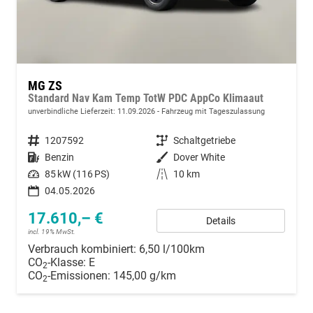
MG ZS
Standard Nav Kam Temp TotW PDC AppCo Klimaaut
unverbindliche Lieferzeit:
11.09.2026
Fahrzeug mit Tageszulassung
Fahrzeugnummer
1207592
Getriebe
Schaltgetriebe
Kraftstoff
Benzin
Außenfarbe
Dover White
Leistung
85 kW (116 PS)
Kilometerstand
10 km
04.05.2026
17.610,– €
Details
incl. 19% MwSt.
Verbrauch kombiniert:
6,50 l/100km
CO
-Klasse:
E
2
CO
-Emissionen:
145,00 g/km
2