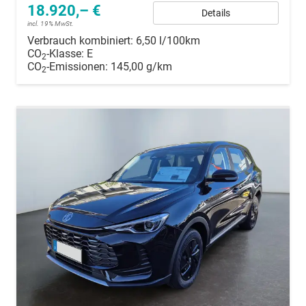
18.920,– €
Details
incl. 19% MwSt.
Verbrauch kombiniert:
6,50 l/100km
CO
-Klasse:
E
2
CO
-Emissionen:
145,00 g/km
2