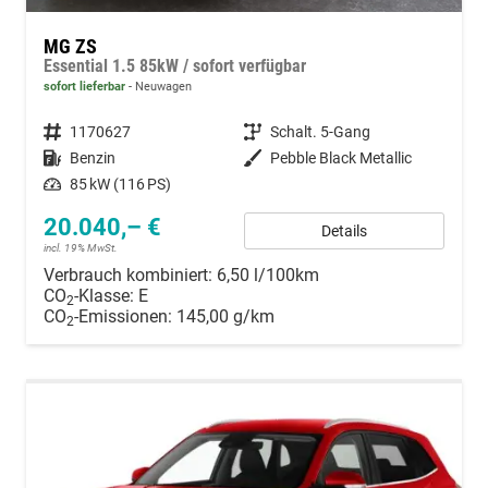
MG ZS
Essential 1.5 85kW / sofort verfügbar
sofort lieferbar
Neuwagen
Fahrzeugnummer
1170627
Getriebe
Schalt. 5-Gang
Kraftstoff
Benzin
Außenfarbe
Pebble Black Metallic
Leistung
85 kW (116 PS)
20.040,– €
Details
incl. 19% MwSt.
Verbrauch kombiniert:
6,50 l/100km
CO
-Klasse:
E
2
CO
-Emissionen:
145,00 g/km
2