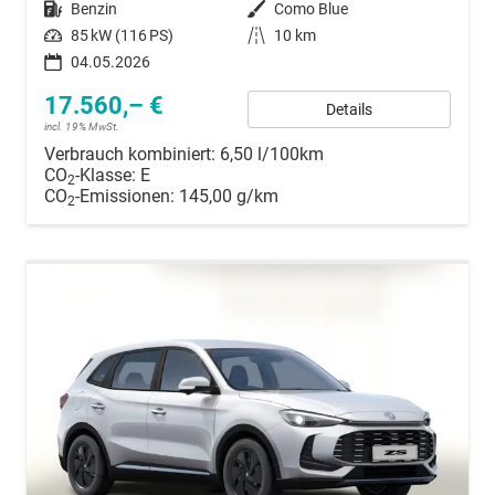
Kraftstoff
Benzin
Außenfarbe
Como Blue
Leistung
85 kW (116 PS)
Kilometerstand
10 km
04.05.2026
17.560,– €
Details
incl. 19% MwSt.
Verbrauch kombiniert:
6,50 l/100km
CO
-Klasse:
E
2
CO
-Emissionen:
145,00 g/km
2