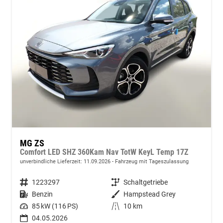
MG ZS
Comfort LED SHZ 360Kam Nav TotW KeyL Temp 17Z
unverbindliche Lieferzeit:
11.09.2026
Fahrzeug mit Tageszulassung
Fahrzeugnummer
1223297
Getriebe
Schaltgetriebe
Kraftstoff
Benzin
Außenfarbe
Hampstead Grey
Leistung
85 kW (116 PS)
Kilometerstand
10 km
04.05.2026