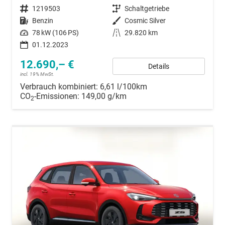
Fahrzeugnummer
1219503
Getriebe
Schaltgetriebe
Kraftstoff
Benzin
Außenfarbe
Cosmic Silver
Leistung
78 kW (106 PS)
Kilometerstand
29.820 km
01.12.2023
12.690,– €
Details
incl. 19% MwSt.
Verbrauch kombiniert:
6,61 l/100km
CO
-Emissionen:
149,00 g/km
2