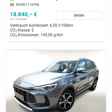
Leistung
85 kW (116 PS)
18.840,– €
Details
incl. 19% MwSt.
Verbrauch kombiniert:
6,50 l/100km
CO
-Klasse:
E
2
CO
-Emissionen:
145,00 g/km
2