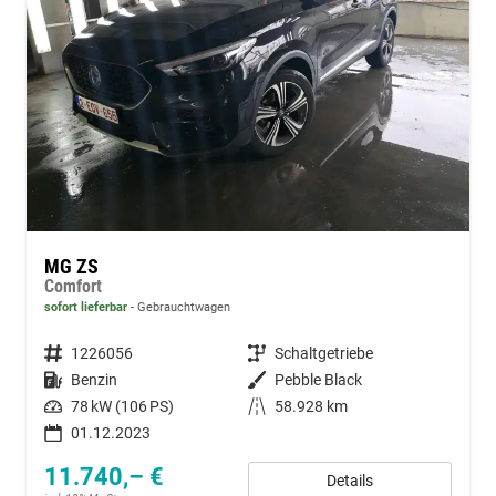
MG ZS
Comfort
sofort lieferbar
Gebrauchtwagen
Fahrzeugnummer
1226056
Getriebe
Schaltgetriebe
Kraftstoff
Benzin
Außenfarbe
Pebble Black
Leistung
78 kW (106 PS)
Kilometerstand
58.928 km
01.12.2023
11.740,– €
Details