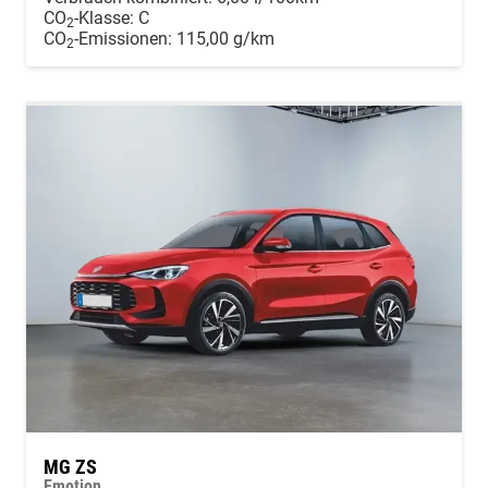
CO
-Klasse:
C
2
CO
-Emissionen:
115,00 g/km
2
MG ZS
Emotion