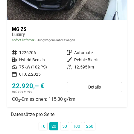
MG ZS
Luxury
sofort lieferbar
Jungwagen/Jahreswagen
Fahrzeugnummer
1226706
Getriebe
Automatik
Kraftstoff
Hybrid Benzin
Außenfarbe
Pebble Black
Leistung
75 kW (102 PS)
Kilometerstand
12.595 km
01.02.2025
22.920,– €
Details
incl. 19% MwSt.
CO
-Emissionen:
115,00 g/km
2
Datensätze pro Seite:
10
20
50
100
250