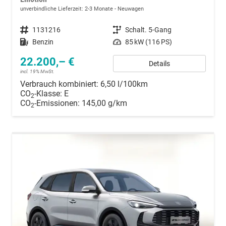
unverbindliche Lieferzeit: 2-3 Monate
Neuwagen
Fahrzeugnummer
1131216
Getriebe
Schalt. 5-Gang
Kraftstoff
Benzin
Leistung
85 kW (116 PS)
22.200,– €
Details
incl. 19% MwSt.
Verbrauch kombiniert:
6,50 l/100km
CO
-Klasse:
E
2
CO
-Emissionen:
145,00 g/km
2