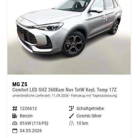
MG ZS
Comfort LED SHZ 360Kam Nav TotW KeyL Temp 17Z
unverbindliche Lieferzeit:
11.09.2026
Fahrzeug mit Tageszulassung
Fahrzeugnummer
1226612
Getriebe
Schaltgetriebe
Kraftstoff
Benzin
Außenfarbe
Cosmic Silver
Leistung
85 kW (116 PS)
Kilometerstand
10 km
04.05.2026