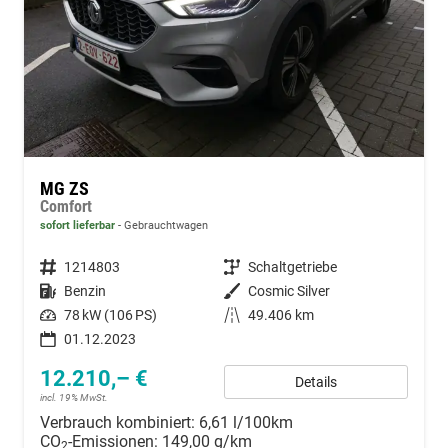
MG ZS
Comfort
sofort lieferbar
Gebrauchtwagen
Fahrzeugnummer
1214803
Getriebe
Schaltgetriebe
Kraftstoff
Benzin
Außenfarbe
Cosmic Silver
Leistung
78 kW (106 PS)
Kilometerstand
49.406 km
01.12.2023
12.210,– €
Details
incl. 19% MwSt.
Verbrauch kombiniert:
6,61 l/100km
CO
-Emissionen:
149,00 g/km
2