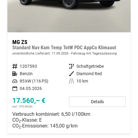
MG ZS
Standard Nav Kam Temp TotW PDC AppCo Klimaaut
unverbindliche Lieferzeit:
11.09.2026
Fahrzeug mit Tageszulassung
Fahrzeugnummer
1207593
Getriebe
Schaltgetriebe
Kraftstoff
Benzin
Außenfarbe
Diamond Red
Leistung
85 kW (116 PS)
Kilometerstand
10 km
04.05.2026
17.560,– €
Details
incl. 19% MwSt.
Verbrauch kombiniert:
6,50 l/100km
CO
-Klasse:
E
2
CO
-Emissionen:
145,00 g/km
2