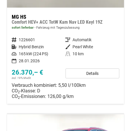
MG HS
Comfort HEV+ ACC TotW Kam Nav LED Keyl 19Z
sofort lieferbar
Fahrzeug mit Tageszulassung
Fahrzeugnummer
1226601
Getriebe
Automatik
Kraftstoff
Hybrid Benzin
Außenfarbe
Pearl White
Leistung
165 kW (224 PS)
Kilometerstand
10 km
28.01.2026
26.370,– €
Details
incl. 19% MwSt.
Verbrauch kombiniert:
5,50 l/100km
CO
-Klasse:
D
2
CO
-Emissionen:
126,00 g/km
2