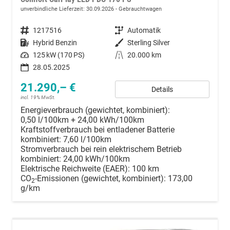
unverbindliche Lieferzeit:
30.09.2026
Gebrauchtwagen
Fahrzeugnummer
1217516
Getriebe
Automatik
Kraftstoff
Hybrid Benzin
Außenfarbe
Sterling Silver
Leistung
125 kW (170 PS)
Kilometerstand
20.000 km
28.05.2025
21.290,– €
Details
incl. 19% MwSt.
Energieverbrauch (gewichtet, kombiniert):
0,50 l/100km + 24,00 kWh/100km
Kraftstoffverbrauch bei entladener Batterie
kombiniert:
7,60 l/100km
Stromverbrauch bei rein elektrischem Betrieb
kombiniert:
24,00 kWh/100km
Elektrische Reichweite (EAER):
100 km
CO
-Emissionen (gewichtet, kombiniert):
173,00
2
g/km