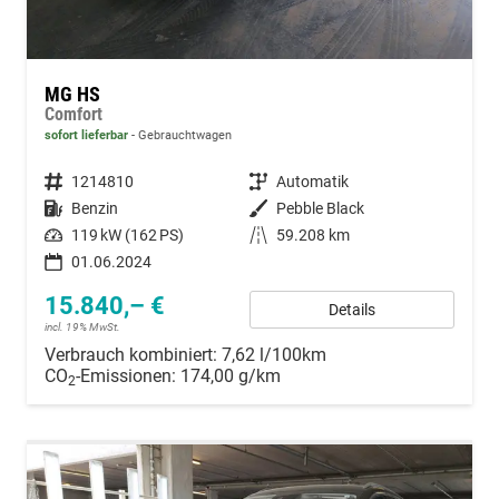
MG HS
Comfort
sofort lieferbar
Gebrauchtwagen
Fahrzeugnummer
1214810
Getriebe
Automatik
Kraftstoff
Benzin
Außenfarbe
Pebble Black
Leistung
119 kW (162 PS)
Kilometerstand
59.208 km
01.06.2024
15.840,– €
Details
incl. 19% MwSt.
Verbrauch kombiniert:
7,62 l/100km
CO
-Emissionen:
174,00 g/km
2