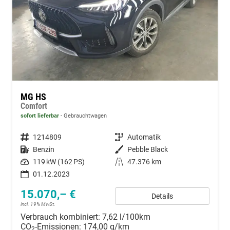
MG HS
Comfort
sofort lieferbar
Gebrauchtwagen
Fahrzeugnummer
1214809
Getriebe
Automatik
Kraftstoff
Benzin
Außenfarbe
Pebble Black
Leistung
119 kW (162 PS)
Kilometerstand
47.376 km
01.12.2023
15.070,– €
Details
incl. 19% MwSt.
Verbrauch kombiniert:
7,62 l/100km
CO
-Emissionen:
174,00 g/km
2