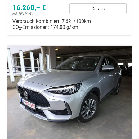
16.260,– €
Details
incl. 19% MwSt.
Verbrauch kombiniert:
7,62 l/100km
CO
-Emissionen:
174,00 g/km
2