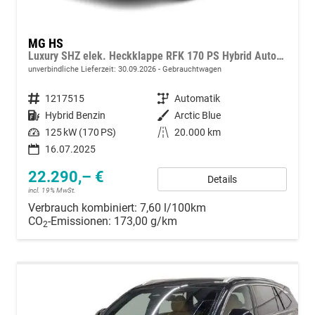
MG HS
Luxury SHZ elek. Heckklappe RFK 170 PS Hybrid Automatik
unverbindliche Lieferzeit:
30.09.2026
Gebrauchtwagen
Fahrzeugnummer
1217515
Getriebe
Automatik
Kraftstoff
Hybrid Benzin
Außenfarbe
Arctic Blue
Leistung
125 kW (170 PS)
Kilometerstand
20.000 km
16.07.2025
22.290,– €
Details
incl. 19% MwSt.
Verbrauch kombiniert:
7,60 l/100km
CO
-Emissionen:
173,00 g/km
2