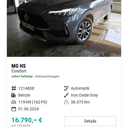
MG HS
Comfort
sofort lieferbar
Gebrauchtwagen
Fahrzeugnummer
1214808
Getriebe
Automatik
Kraftstoff
Benzin
Außenfarbe
Iron Oxide Grey
Leistung
119 kW (162 PS)
Kilometerstand
38.375 km
01.06.2024
16.790,– €
Details
incl. 19% MwSt.