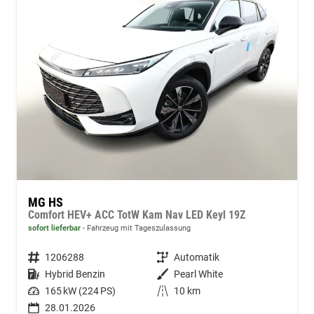
MG HS
Comfort HEV+ ACC TotW Kam Nav LED Keyl 19Z
sofort lieferbar
Fahrzeug mit Tageszulassung
Fahrzeugnummer
1206288
Getriebe
Automatik
Kraftstoff
Hybrid Benzin
Außenfarbe
Pearl White
Leistung
165 kW (224 PS)
Kilometerstand
10 km
28.01.2026