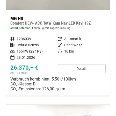
MG HS
Comfort HEV+ ACC TotW Kam Nav LED Keyl 19Z
sofort lieferbar
Fahrzeug mit Tageszulassung
Fahrzeugnummer
1206039
Getriebe
Automatik
Kraftstoff
Hybrid Benzin
Außenfarbe
Pearl White
Leistung
165 kW (224 PS)
Kilometerstand
10 km
28.01.2026
26.370,– €
Details
incl. 19% MwSt.
Verbrauch kombiniert:
5,50 l/100km
CO
-Klasse:
D
2
CO
-Emissionen:
126,00 g/km
2