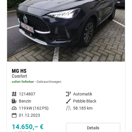
MG HS
Comfort
sofort lieferbar
Gebrauchtwagen
Fahrzeugnummer
1214807
Getriebe
Automatik
Kraftstoff
Benzin
Außenfarbe
Pebble Black
Leistung
119 kW (162 PS)
Kilometerstand
58.185 km
01.12.2023
14.650,– €
Details