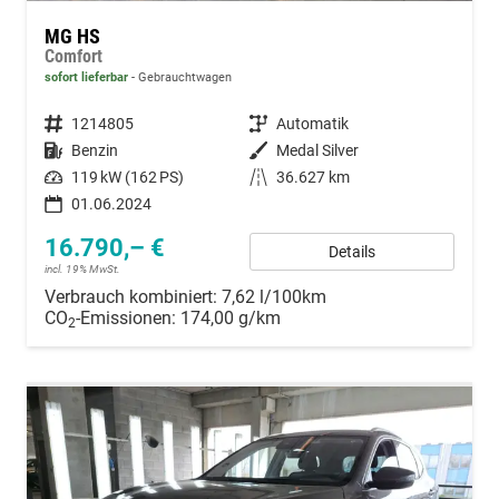
MG HS
Comfort
sofort lieferbar
Gebrauchtwagen
Fahrzeugnummer
1214805
Getriebe
Automatik
Kraftstoff
Benzin
Außenfarbe
Medal Silver
Leistung
119 kW (162 PS)
Kilometerstand
36.627 km
01.06.2024
16.790,– €
Details
incl. 19% MwSt.
Verbrauch kombiniert:
7,62 l/100km
CO
-Emissionen:
174,00 g/km
2