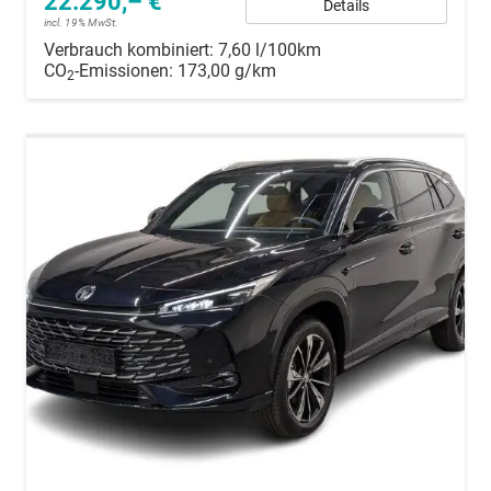
22.290,– €
Details
incl. 19% MwSt.
Verbrauch kombiniert:
7,60 l/100km
CO
-Emissionen:
173,00 g/km
2