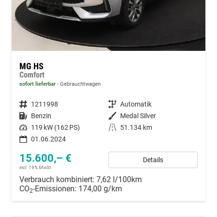
MG HS
Comfort
sofort lieferbar
Gebrauchtwagen
Fahrzeugnummer
1211998
Getriebe
Automatik
Kraftstoff
Benzin
Außenfarbe
Medal Silver
Leistung
119 kW (162 PS)
Kilometerstand
51.134 km
01.06.2024
15.600,– €
Details
incl. 19% MwSt.
Verbrauch kombiniert:
7,62 l/100km
CO
-Emissionen:
174,00 g/km
2