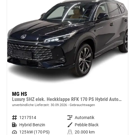
MG HS
Luxury SHZ elek. Heckklappe RFK 170 PS Hybrid Automatik
unverbindliche Lieferzeit:
30.09.2026
Gebrauchtwagen
Fahrzeugnummer
1217514
Getriebe
Automatik
Kraftstoff
Hybrid Benzin
Außenfarbe
Pebble Black
Leistung
125 kW (170 PS)
Kilometerstand
20.000 km