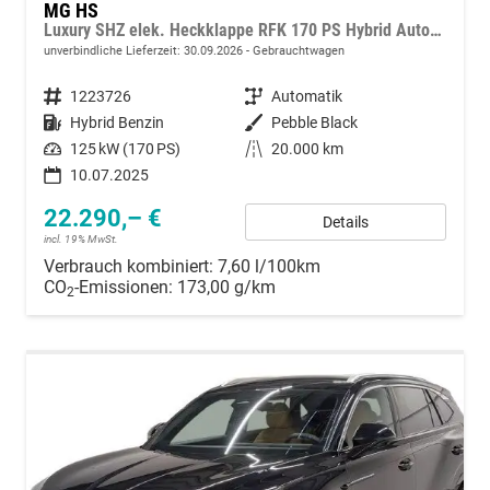
MG HS
Luxury SHZ elek. Heckklappe RFK 170 PS Hybrid Automatik
unverbindliche Lieferzeit:
30.09.2026
Gebrauchtwagen
Fahrzeugnummer
1223726
Getriebe
Automatik
Kraftstoff
Hybrid Benzin
Außenfarbe
Pebble Black
Leistung
125 kW (170 PS)
Kilometerstand
20.000 km
10.07.2025
22.290,– €
Details
incl. 19% MwSt.
Verbrauch kombiniert:
7,60 l/100km
CO
-Emissionen:
173,00 g/km
2