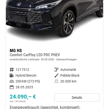
MG HS
Comfort CarPlay LED PDC PHEV
unverbindliche Lieferzeit:
30.09.2026
Gebrauchtwagen
Fahrzeugnummer
1217512
Getriebe
Automatik
Kraftstoff
Hybrid Benzin
Außenfarbe
Pebble Black
Leistung
200 kW (272 PS)
Kilometerstand
20.000 km
28.05.2025
24.090,– €
Details
incl. 19% MwSt.
Energieverbrauch (gewichtet, kombiniert):