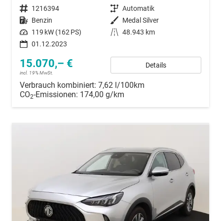
Fahrzeugnummer
1216394
Getriebe
Automatik
Kraftstoff
Benzin
Außenfarbe
Medal Silver
Leistung
119 kW (162 PS)
Kilometerstand
48.943 km
01.12.2023
15.070,– €
Details
incl. 19% MwSt.
Verbrauch kombiniert:
7,62 l/100km
CO
-Emissionen:
174,00 g/km
2