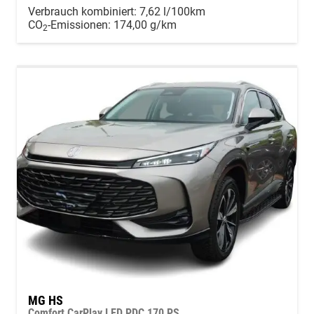
Verbrauch kombiniert:
7,62 l/100km
CO
-Emissionen:
174,00 g/km
2
MG HS
Comfort CarPlay LED PDC 170 PS