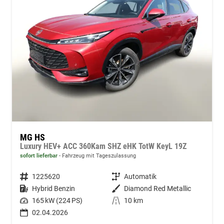
MG HS
Luxury HEV+ ACC 360Kam SHZ eHK TotW KeyL 19Z
sofort lieferbar
Fahrzeug mit Tageszulassung
Fahrzeugnummer
1225620
Getriebe
Automatik
Kraftstoff
Hybrid Benzin
Außenfarbe
Diamond Red Metallic
Leistung
165 kW (224 PS)
Kilometerstand
10 km
02.04.2026