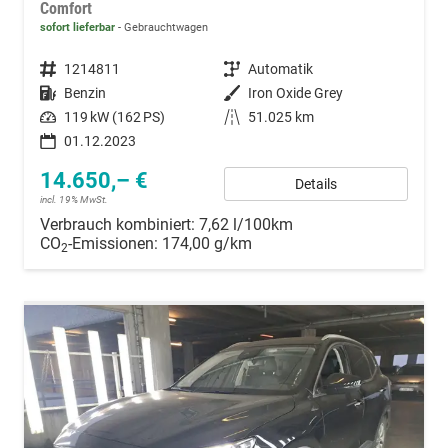
Comfort
sofort lieferbar
Gebrauchtwagen
Fahrzeugnummer
1214811
Getriebe
Automatik
Kraftstoff
Benzin
Außenfarbe
Iron Oxide Grey
Leistung
119 kW (162 PS)
Kilometerstand
51.025 km
01.12.2023
14.650,– €
Details
incl. 19% MwSt.
Verbrauch kombiniert:
7,62 l/100km
CO
-Emissionen:
174,00 g/km
2