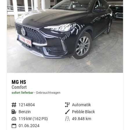
MG HS
Comfort
sofort lieferbar
Gebrauchtwagen
Fahrzeugnummer
1214804
Getriebe
Automatik
Kraftstoff
Benzin
Außenfarbe
Pebble Black
Leistung
119 kW (162 PS)
Kilometerstand
49.848 km
01.06.2024