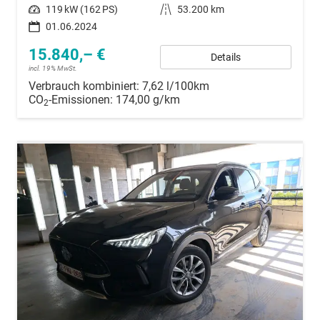
Leistung
119 kW (162 PS)
Kilometerstand
53.200 km
01.06.2024
15.840,– €
Details
incl. 19% MwSt.
Verbrauch kombiniert:
7,62 l/100km
CO
-Emissionen:
174,00 g/km
2