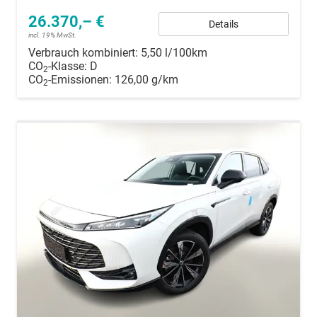
26.370,– €
Details
incl. 19% MwSt.
Verbrauch kombiniert:
5,50 l/100km
CO
-Klasse:
D
2
CO
-Emissionen:
126,00 g/km
2