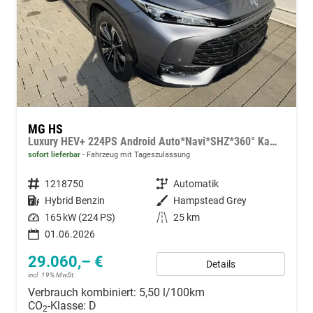
MG HS
Luxury HEV+ 224PS Android Auto*Navi*SHZ*360° Kamera*Keyless*Leder*E-Heck/PDC v/h*
sofort lieferbar
Fahrzeug mit Tageszulassung
Fahrzeugnummer
1218750
Getriebe
Automatik
Kraftstoff
Hybrid Benzin
Außenfarbe
Hampstead Grey
Leistung
165 kW (224 PS)
Kilometerstand
25 km
01.06.2026
29.060,– €
Details
incl. 19% MwSt.
Verbrauch kombiniert:
5,50 l/100km
CO
-Klasse:
D
2