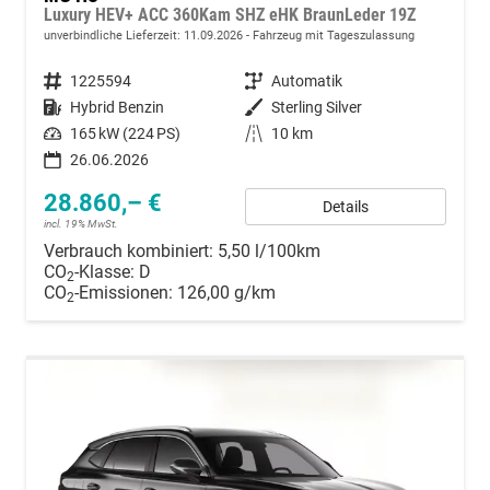
Luxury HEV+ ACC 360Kam SHZ eHK BraunLeder 19Z
unverbindliche Lieferzeit:
11.09.2026
Fahrzeug mit Tageszulassung
Fahrzeugnummer
1225594
Getriebe
Automatik
Kraftstoff
Hybrid Benzin
Außenfarbe
Sterling Silver
Leistung
165 kW (224 PS)
Kilometerstand
10 km
26.06.2026
28.860,– €
Details
incl. 19% MwSt.
Verbrauch kombiniert:
5,50 l/100km
CO
-Klasse:
D
2
CO
-Emissionen:
126,00 g/km
2