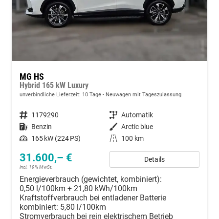
MG HS
Hybrid 165 kW Luxury
unverbindliche Lieferzeit:
10 Tage
Neuwagen mit Tageszulassung
Fahrzeugnummer
1179290
Getriebe
Automatik
Kraftstoff
Benzin
Außenfarbe
Arctic blue
Leistung
165 kW (224 PS)
Kilometerstand
100 km
31.600,– €
Details
incl. 19% MwSt.
Energieverbrauch (gewichtet, kombiniert):
0,50 l/100km + 21,80 kWh/100km
Kraftstoffverbrauch bei entladener Batterie
kombiniert:
5,80 l/100km
Stromverbrauch bei rein elektrischem Betrieb