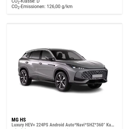
CO
-Klasse:
D
2
CO
-Emissionen:
126,00 g/km
2
MG HS
Luxury HEV+ 224PS Android Auto*Navi*SHZ*360° Kamera*Keyless*Leder*E-Heck/PDC v/h*