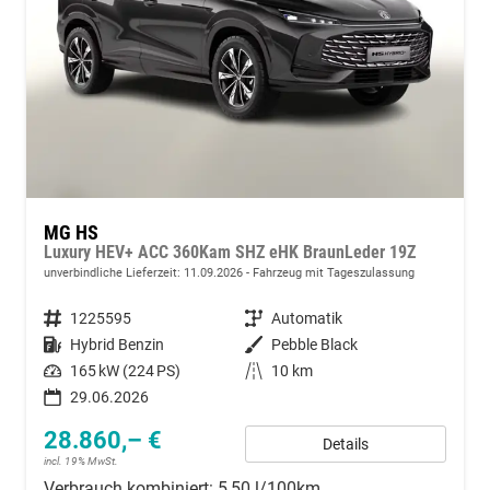
MG HS
Luxury HEV+ ACC 360Kam SHZ eHK BraunLeder 19Z
unverbindliche Lieferzeit:
11.09.2026
Fahrzeug mit Tageszulassung
Fahrzeugnummer
1225595
Getriebe
Automatik
Kraftstoff
Hybrid Benzin
Außenfarbe
Pebble Black
Leistung
165 kW (224 PS)
Kilometerstand
10 km
29.06.2026
28.860,– €
Details
incl. 19% MwSt.
Verbrauch kombiniert:
5,50 l/100km