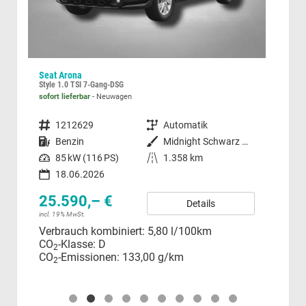
Seat Arona
Sko
Style 1.0 TSI 7-Gang-DSG
sofort lieferbar
Neuwagen
unver
Fahrzeugnummer
1212629
Getriebe
Automatik
Fahrzeugnummer
nze Metallic
Kraftstoff
Benzin
Außenfarbe
Midnight Schwarz Metallic
Kraftstoff
Leistung
85 kW (116 PS)
Kilometerstand
1.358 km
Leistung
18.06.2026
38
25.590,– €
incl.
Details
Ver
incl. 19% MwSt.
CO
Verbrauch kombiniert:
5,80 l/100km
CO
CO
-Klasse:
D
2
CO
-Emissionen:
133,00 g/km
2