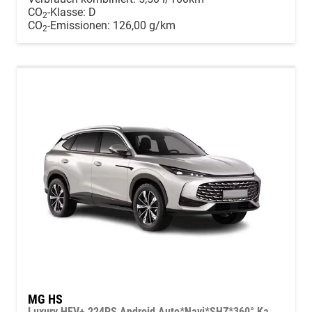
CO
-Klasse:
D
2
CO
-Emissionen:
126,00 g/km
2
MG HS
Luxury HEV+ 224PS Android Auto*Navi*SHZ*360° Kamera*Keyless*Leder*E-Heck/PDC v/h*