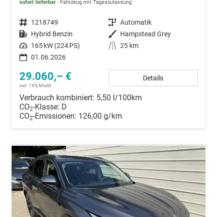
sofort lieferbar
Fahrzeug mit Tageszulassung
Fahrzeugnummer
1218749
Getriebe
Automatik
Kraftstoff
Hybrid Benzin
Außenfarbe
Hampstead Grey
Leistung
165 kW (224 PS)
Kilometerstand
25 km
01.06.2026
29.060,– €
Details
incl. 19% MwSt.
Verbrauch kombiniert:
5,50 l/100km
CO
-Klasse:
D
2
CO
-Emissionen:
126,00 g/km
2