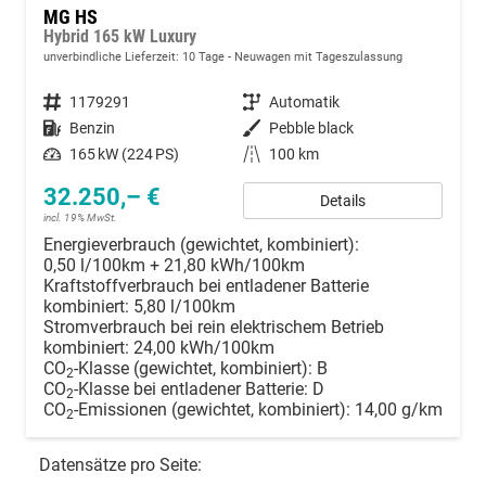
MG HS
Hybrid 165 kW Luxury
unverbindliche Lieferzeit:
10 Tage
Neuwagen mit Tageszulassung
Fahrzeugnummer
1179291
Getriebe
Automatik
Kraftstoff
Benzin
Außenfarbe
Pebble black
Leistung
165 kW (224 PS)
Kilometerstand
100 km
32.250,– €
Details
incl. 19% MwSt.
Energieverbrauch (gewichtet, kombiniert):
0,50 l/100km + 21,80 kWh/100km
Kraftstoffverbrauch bei entladener Batterie
kombiniert:
5,80 l/100km
Stromverbrauch bei rein elektrischem Betrieb
kombiniert:
24,00 kWh/100km
CO
-Klasse (gewichtet, kombiniert):
B
2
CO
-Klasse bei entladener Batterie:
D
2
CO
-Emissionen (gewichtet, kombiniert):
14,00 g/km
2
Datensätze pro Seite: