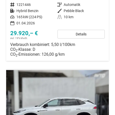
Fahrzeugnummer
1221446
Getriebe
Automatik
Kraftstoff
Hybrid Benzin
Außenfarbe
Pebble Black
Leistung
165 kW (224 PS)
Kilometerstand
10 km
01.04.2026
29.920,– €
Details
incl. 19% MwSt.
Verbrauch kombiniert:
5,50 l/100km
CO
-Klasse:
D
2
CO
-Emissionen:
126,00 g/km
2