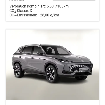
incl. 19% MwSt.
Verbrauch kombiniert:
5,50 l/100km
CO
-Klasse:
D
2
CO
-Emissionen:
126,00 g/km
2