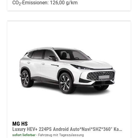
CO
-Emissionen:
126,00 g/km
2
MG HS
Luxury HEV+ 224PS Android Auto*Navi*SHZ*360° Kamera*Keyless*Leder*E-Heck/PDC v/h*
sofort lieferbar
Fahrzeug mit Tageszulassung