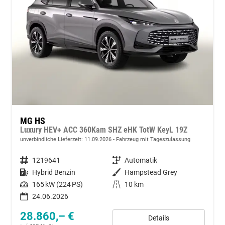
MG HS
Luxury HEV+ ACC 360Kam SHZ eHK TotW KeyL 19Z
unverbindliche Lieferzeit:
11.09.2026
Fahrzeug mit Tageszulassung
Fahrzeugnummer
1219641
Getriebe
Automatik
Kraftstoff
Hybrid Benzin
Außenfarbe
Hampstead Grey
Leistung
165 kW (224 PS)
Kilometerstand
10 km
24.06.2026
28.860,– €
Details