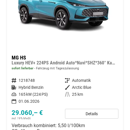
MG HS
Luxury HEV+ 224PS Android Auto*Navi*SHZ*360° Kamera*Keyless*Leder*E-Heck/PDC v/h*
sofort lieferbar
Fahrzeug mit Tageszulassung
Fahrzeugnummer
1218748
Getriebe
Automatik
Kraftstoff
Hybrid Benzin
Außenfarbe
Arctic Blue
Leistung
165 kW (224 PS)
Kilometerstand
25 km
01.06.2026
29.060,– €
Details
incl. 19% MwSt.
Verbrauch kombiniert:
5,50 l/100km