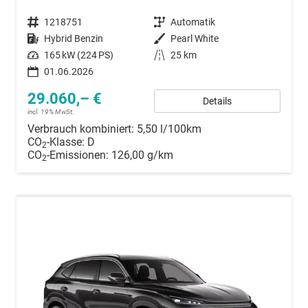
Fahrzeugnummer
1218751
Getriebe
Automatik
Kraftstoff
Hybrid Benzin
Außenfarbe
Pearl White
Leistung
165 kW (224 PS)
Kilometerstand
25 km
01.06.2026
29.060,– €
Details
incl. 19% MwSt.
Verbrauch kombiniert:
5,50 l/100km
CO
-Klasse:
D
2
CO
-Emissionen:
126,00 g/km
2