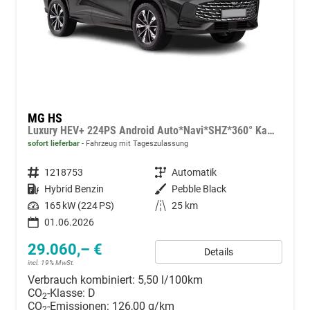
MG HS
Luxury HEV+ 224PS Android Auto*Navi*SHZ*360° Kamera*Keyless*Leder*E-Heck/PDC v/h*
sofort lieferbar
Fahrzeug mit Tageszulassung
Fahrzeugnummer
1218753
Getriebe
Automatik
Kraftstoff
Hybrid Benzin
Außenfarbe
Pebble Black
Leistung
165 kW (224 PS)
Kilometerstand
25 km
01.06.2026
29.060,– €
Details
incl. 19% MwSt.
Verbrauch kombiniert:
5,50 l/100km
CO
-Klasse:
D
2
CO
-Emissionen:
126,00 g/km
2