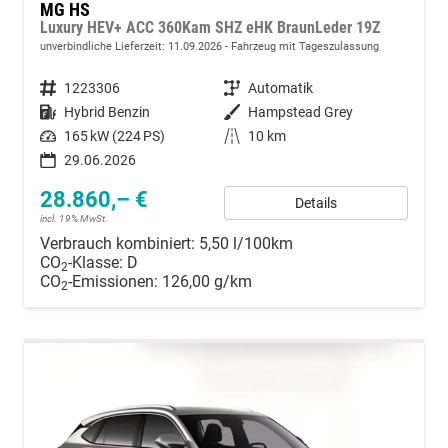
MG HS
Luxury HEV+ ACC 360Kam SHZ eHK BraunLeder 19Z
unverbindliche Lieferzeit:
11.09.2026
Fahrzeug mit Tageszulassung
Fahrzeugnummer
1223306
Getriebe
Automatik
Kraftstoff
Hybrid Benzin
Außenfarbe
Hampstead Grey
Leistung
165 kW (224 PS)
Kilometerstand
10 km
29.06.2026
28.860,– €
Details
incl. 19% MwSt.
Verbrauch kombiniert:
5,50 l/100km
CO
-Klasse:
D
2
CO
-Emissionen:
126,00 g/km
2