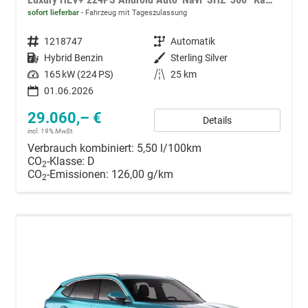
sofort lieferbar
Fahrzeug mit Tageszulassung
Fahrzeugnummer
1218747
Getriebe
Automatik
Kraftstoff
Hybrid Benzin
Außenfarbe
Sterling Silver
Leistung
165 kW (224 PS)
Kilometerstand
25 km
01.06.2026
29.060,– €
Details
incl. 19% MwSt.
Verbrauch kombiniert:
5,50 l/100km
CO
-Klasse:
D
2
CO
-Emissionen:
126,00 g/km
2