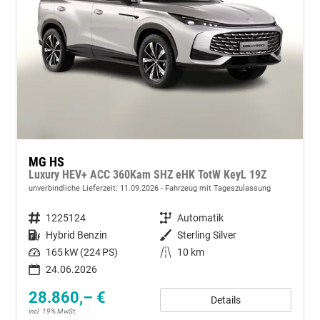
MG HS
Luxury HEV+ ACC 360Kam SHZ eHK TotW KeyL 19Z
unverbindliche Lieferzeit:
11.09.2026
Fahrzeug mit Tageszulassung
Fahrzeugnummer
1225124
Getriebe
Automatik
Kraftstoff
Hybrid Benzin
Außenfarbe
Sterling Silver
Leistung
165 kW (224 PS)
Kilometerstand
10 km
24.06.2026
28.860,– €
Details
incl. 19% MwSt.