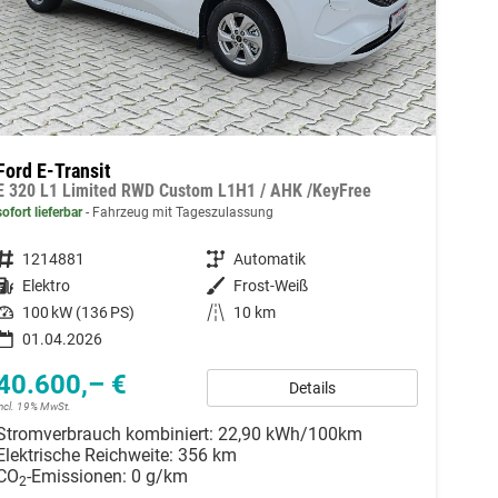
Ford E-Transit
E 320 L1 Limited RWD Custom L1H1 / AHK /KeyFree
sofort lieferbar
Fahrzeug mit Tageszulassung
Fahrzeugnummer
1214881
Getriebe
Automatik
Kraftstoff
Elektro
Außenfarbe
Frost-Weiß
Leistung
100 kW (136 PS)
Kilometerstand
10 km
01.04.2026
40.600,– €
Details
incl. 19% MwSt.
Stromverbrauch kombiniert:
22,90 kWh/100km
Elektrische Reichweite:
356 km
CO
-Emissionen:
0 g/km
2