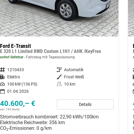
Ford E-Transit
E 320 L1 Limited RWD Custom L1H1 / AHK /KeyFree
sofort lieferbar
Fahrzeug mit Tageszulassung
Fahrzeugnummer
1210433
Getriebe
Automatik
Kraftstoff
Elektro
Außenfarbe
Frost-Weiß
Leistung
100 kW (136 PS)
Kilometerstand
10 km
01.04.2026
40.600,– €
Details
incl. 19% MwSt.
Stromverbrauch kombiniert:
22,90 kWh/100km
Elektrische Reichweite:
356 km
CO
-Emissionen:
0 g/km
2