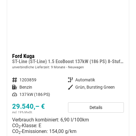
Ford Kuga
ST-Line (ST-Line) 1.5 EcoBoost 137kW (186 PS) 8-Stufen Automatik
unverbindliche Lieferzeit:
9 Monate
Neuwagen
Fahrzeugnummer
1203859
Getriebe
Automatik
Kraftstoff
Benzin
Außenfarbe
Grün, Bursting Green
Leistung
137 kW (186 PS)
29.540,– €
Details
incl. 19% MwSt.
Verbrauch kombiniert:
6,90 l/100km
CO
-Klasse:
E
2
CO
-Emissionen:
154,00 g/km
2