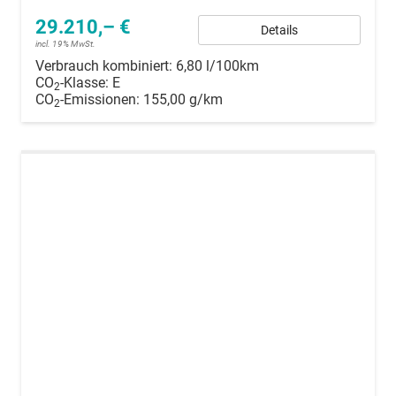
29.210,– €
Details
incl. 19% MwSt.
Verbrauch kombiniert:
6,80 l/100km
CO
-Klasse:
E
2
CO
-Emissionen:
155,00 g/km
2