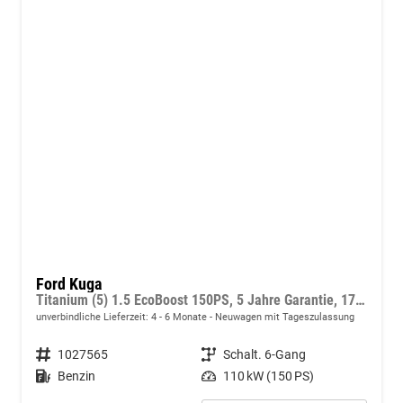
Ford Kuga
Titanium (5) 1.5 EcoBoost 150PS, 5 Jahre Garantie, 17" Alu, Navigation 13"-Display, Parksensoren vorne/hinten, Rückfahrkamera, Climatronic, Privacy-Glas, Key-Free-System, Tempomat, LED-Scheinwerfer
unverbindliche Lieferzeit: 4 - 6 Monate
Neuwagen mit Tageszulassung
Fahrzeugnummer
1027565
Getriebe
Schalt. 6-Gang
Kraftstoff
Benzin
Leistung
110 kW (150 PS)