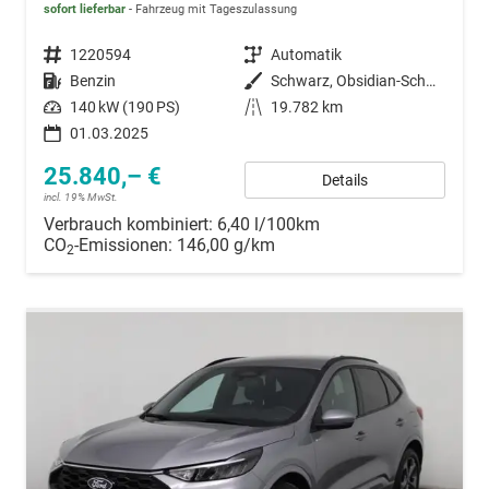
sofort lieferbar
Fahrzeug mit Tageszulassung
Fahrzeugnummer
1220594
Getriebe
Automatik
Kraftstoff
Benzin
Außenfarbe
Schwarz, Obsidian-Schwarz Metallic (PN4GM0)
Leistung
140 kW (190 PS)
Kilometerstand
19.782 km
01.03.2025
25.840,– €
Details
incl. 19% MwSt.
Verbrauch kombiniert:
6,40 l/100km
CO
-Emissionen:
146,00 g/km
2