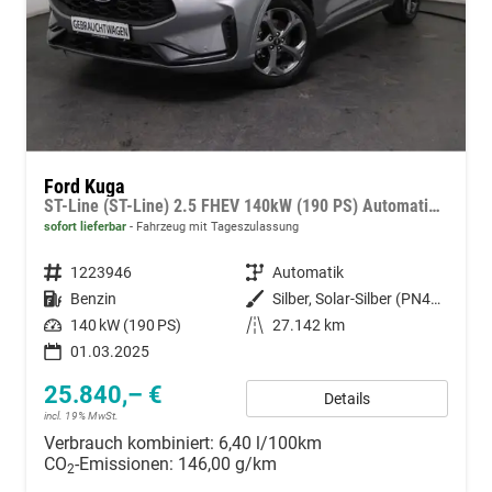
Ford Kuga
ST-Line (ST-Line) 2.5 FHEV 140kW (190 PS) Automatikgetriebe
sofort lieferbar
Fahrzeug mit Tageszulassung
Fahrzeugnummer
1223946
Getriebe
Automatik
Kraftstoff
Benzin
Außenfarbe
Silber, Solar-Silber (PN4HS0)
Leistung
140 kW (190 PS)
Kilometerstand
27.142 km
01.03.2025
25.840,– €
Details
incl. 19% MwSt.
Verbrauch kombiniert:
6,40 l/100km
CO
-Emissionen:
146,00 g/km
2