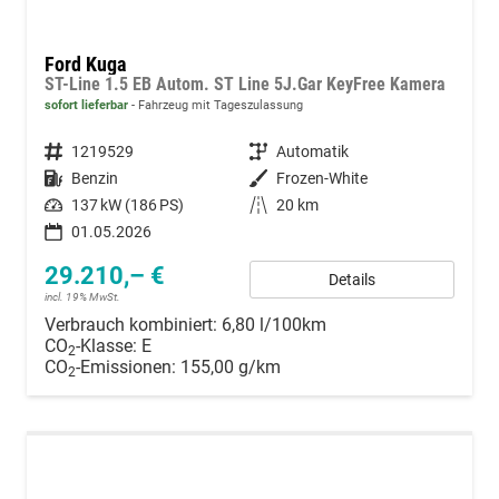
Ford Kuga
ST-Line 1.5 EB Autom. ST Line 5J.Gar KeyFree Kamera
sofort lieferbar
Fahrzeug mit Tageszulassung
Fahrzeugnummer
1219529
Getriebe
Automatik
Kraftstoff
Benzin
Außenfarbe
Frozen-White
Leistung
137 kW (186 PS)
Kilometerstand
20 km
01.05.2026
29.210,– €
Details
incl. 19% MwSt.
Verbrauch kombiniert:
6,80 l/100km
CO
-Klasse:
E
2
CO
-Emissionen:
155,00 g/km
2