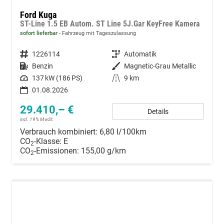
Ford Kuga
ST-Line 1.5 EB Autom. ST Line 5J.Gar KeyFree Kamera
sofort lieferbar
Fahrzeug mit Tageszulassung
Fahrzeugnummer
1226114
Getriebe
Automatik
Kraftstoff
Benzin
Außenfarbe
Magnetic-Grau Metallic
Leistung
137 kW (186 PS)
Kilometerstand
9 km
01.08.2026
29.410,– €
Details
incl. 19% MwSt.
Verbrauch kombiniert:
6,80 l/100km
CO
-Klasse:
E
2
CO
-Emissionen:
155,00 g/km
2