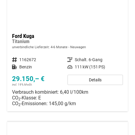
Ford Kuga
Titanium
unverbindliche Lieferzeit: 4-6 Monate
Neuwagen
Fahrzeugnummer
1162672
Getriebe
Schalt. 6-Gang
Kraftstoff
Benzin
Leistung
111 kW (151 PS)
29.150,– €
Details
incl. 19% MwSt.
Verbrauch kombiniert:
6,40 l/100km
CO
-Klasse:
E
2
CO
-Emissionen:
145,00 g/km
2