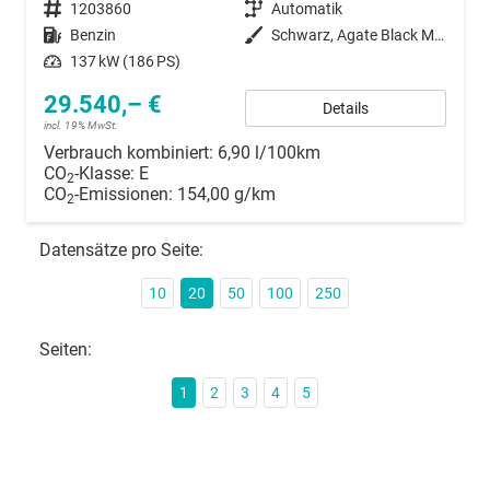
Fahrzeugnummer
1203860
Getriebe
Automatik
Kraftstoff
Benzin
Außenfarbe
Schwarz, Agate Black Metallic
Leistung
137 kW (186 PS)
29.540,– €
Details
incl. 19% MwSt.
Verbrauch kombiniert:
6,90 l/100km
CO
-Klasse:
E
2
CO
-Emissionen:
154,00 g/km
2
Datensätze pro Seite:
10
20
50
100
250
Seiten:
1
2
3
4
5