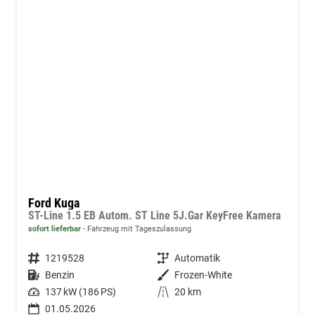
Ford Kuga
ST-Line 1.5 EB Autom. ST Line 5J.Gar KeyFree Kamera
sofort lieferbar
Fahrzeug mit Tageszulassung
Fahrzeugnummer
1219528
Getriebe
Automatik
Kraftstoff
Benzin
Außenfarbe
Frozen-White
Leistung
137 kW (186 PS)
Kilometerstand
20 km
01.05.2026