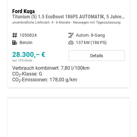
Ford Kuga
Titanium (5) 1.5 EcoBoost 186PS AUTOMATIK, 5 Jahre Garantie, 17" Alu, Navigation 13"-Display, Parksensoren vorne/hinten, Rückfahrkamera, Climatronic, Privacy-Glas, Key-Free-System, Tempomat, LED-Scheinwerfer
unverbindliche Lieferzeit: 4 - 6 Monate
Neuwagen mit Tageszulassung
Fahrzeugnummer
1050824
Getriebe
Autom. 8-Gang
Kraftstoff
Benzin
Leistung
137 kW (186 PS)
28.300,– €
Details
incl. 19% MwSt.
Verbrauch kombiniert:
7,80 l/100km
CO
-Klasse:
G
2
CO
-Emissionen:
178,00 g/km
2