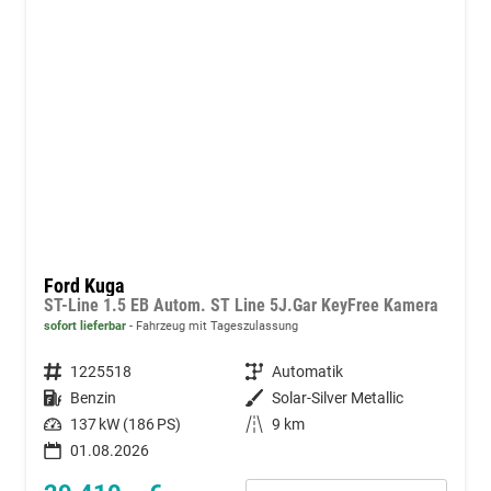
Ford Kuga
ST-Line 1.5 EB Autom. ST Line 5J.Gar KeyFree Kamera
sofort lieferbar
Fahrzeug mit Tageszulassung
Fahrzeugnummer
1225518
Getriebe
Automatik
Kraftstoff
Benzin
Außenfarbe
Solar-Silver Metallic
Leistung
137 kW (186 PS)
Kilometerstand
9 km
01.08.2026