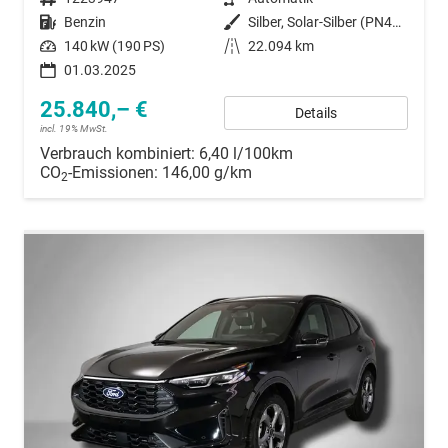
Kraftstoff
Benzin
Außenfarbe
Silber, Solar-Silber (PN4HS0)
Leistung
140 kW (190 PS)
Kilometerstand
22.094 km
01.03.2025
25.840,– €
Details
incl. 19% MwSt.
Verbrauch kombiniert:
6,40 l/100km
CO
-Emissionen:
146,00 g/km
2