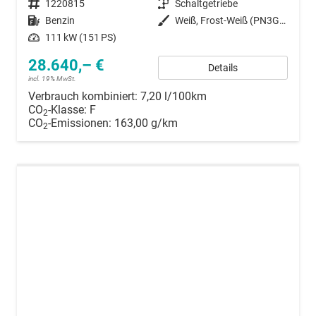
Fahrzeugnummer
1220815
Getriebe
Schaltgetriebe
Kraftstoff
Benzin
Außenfarbe
Weiß, Frost-Weiß (PN3GZ0)
Leistung
111 kW (151 PS)
28.640,– €
Details
incl. 19% MwSt.
Verbrauch kombiniert:
7,20 l/100km
CO
-Klasse:
F
2
CO
-Emissionen:
163,00 g/km
2