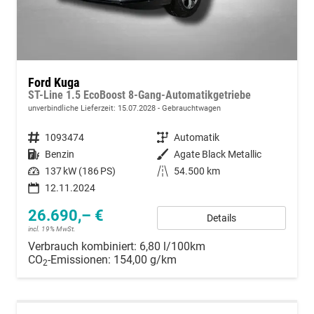
Ford Kuga
ST-Line 1.5 EcoBoost 8-Gang-Automatikgetriebe
unverbindliche Lieferzeit:
15.07.2028
Gebrauchtwagen
Fahrzeugnummer
1093474
Getriebe
Automatik
Kraftstoff
Benzin
Außenfarbe
Agate Black Metallic
Leistung
137 kW (186 PS)
Kilometerstand
54.500 km
12.11.2024
26.690,– €
Details
incl. 19% MwSt.
Verbrauch kombiniert:
6,80 l/100km
CO
-Emissionen:
154,00 g/km
2