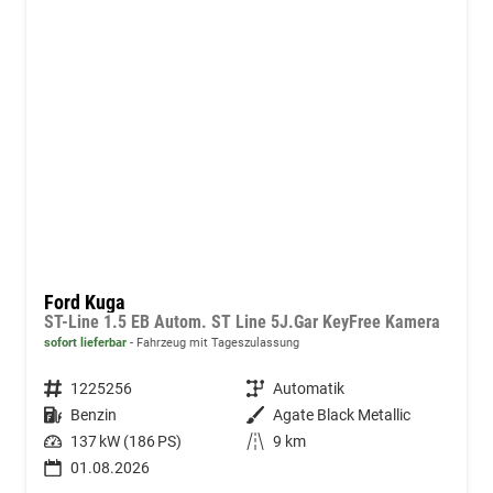
Ford Kuga
ST-Line 1.5 EB Autom. ST Line 5J.Gar KeyFree Kamera
sofort lieferbar
Fahrzeug mit Tageszulassung
Fahrzeugnummer
1225256
Getriebe
Automatik
Kraftstoff
Benzin
Außenfarbe
Agate Black Metallic
Leistung
137 kW (186 PS)
Kilometerstand
9 km
01.08.2026