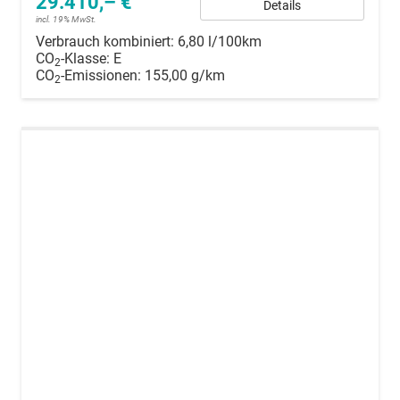
29.410,– €
Details
incl. 19% MwSt.
Verbrauch kombiniert:
6,80 l/100km
CO
-Klasse:
E
2
CO
-Emissionen:
155,00 g/km
2