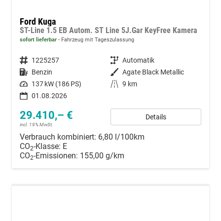
Ford Kuga
ST-Line 1.5 EB Autom. ST Line 5J.Gar KeyFree Kamera
sofort lieferbar
Fahrzeug mit Tageszulassung
Fahrzeugnummer
1225257
Getriebe
Automatik
Kraftstoff
Benzin
Außenfarbe
Agate Black Metallic
Leistung
137 kW (186 PS)
Kilometerstand
9 km
01.08.2026
29.410,– €
Details
incl. 19% MwSt.
Verbrauch kombiniert:
6,80 l/100km
CO
-Klasse:
E
2
CO
-Emissionen:
155,00 g/km
2