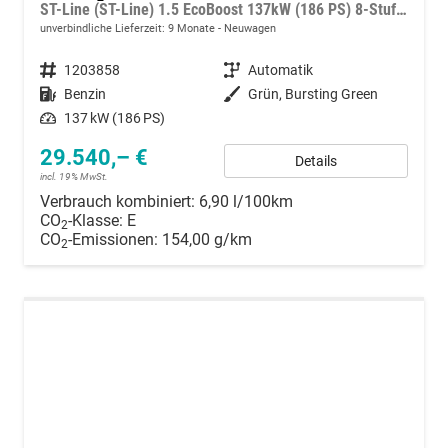
ST-Line (ST-Line) 1.5 EcoBoost 137kW (186 PS) 8-Stufen Automatik
unverbindliche Lieferzeit:
9 Monate
Neuwagen
Fahrzeugnummer
1203858
Getriebe
Automatik
Kraftstoff
Benzin
Außenfarbe
Grün, Bursting Green
Leistung
137 kW (186 PS)
29.540,– €
Details
incl. 19% MwSt.
Verbrauch kombiniert:
6,90 l/100km
CO
-Klasse:
E
2
CO
-Emissionen:
154,00 g/km
2