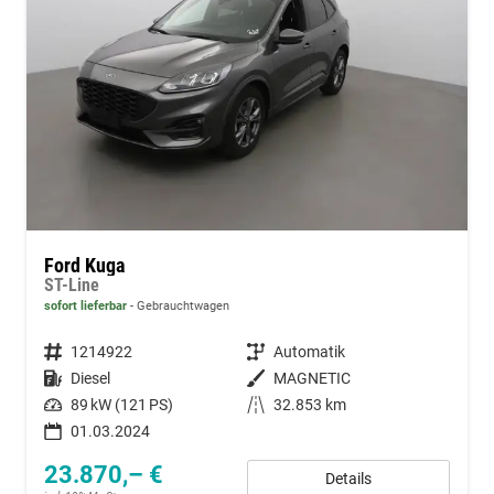
Ford Kuga
ST-Line
sofort lieferbar
Gebrauchtwagen
Fahrzeugnummer
1214922
Getriebe
Automatik
Kraftstoff
Diesel
Außenfarbe
MAGNETIC
Leistung
89 kW (121 PS)
Kilometerstand
32.853 km
01.03.2024
23.870,– €
Details