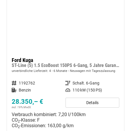
Ford Kuga
ST-Line (5) 1.5 EcoBoost 150PS 6-Gang, 5 Jahre Garantie, 18" Alu, Navigation 13"-Display, Parksensoren vorne/hinten, Rückfahrkamera, Climatronic, Privacy-Glas, Key-Free-System, Tempomat, LED-Scheinwerfer
unverbindliche Lieferzeit: 4 - 6 Monate
Neuwagen mit Tageszulassung
Fahrzeugnummer
1192762
Getriebe
Schalt. 6-Gang
Kraftstoff
Benzin
Leistung
110 kW (150 PS)
28.350,– €
Details
incl. 19% MwSt.
Verbrauch kombiniert:
7,20 l/100km
CO
-Klasse:
F
2
CO
-Emissionen:
163,00 g/km
2