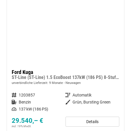
Ford Kuga
ST-Line (ST-Line) 1.5 EcoBoost 137kW (186 PS) 8-Stufen Automatik
unverbindliche Lieferzeit:
9 Monate
Neuwagen
Fahrzeugnummer
1203857
Getriebe
Automatik
Kraftstoff
Benzin
Außenfarbe
Grün, Bursting Green
Leistung
137 kW (186 PS)
29.540,– €
Details
incl. 19% MwSt.