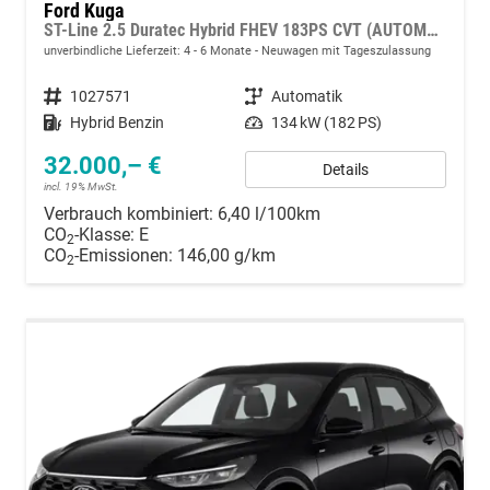
Ford Kuga
ST-Line 2.5 Duratec Hybrid FHEV 183PS CVT (AUTOMATIK) ALLRAD, 5 Jahre Garantie, 18" Alu, Navigation 13"-Display, Parksensoren vorne/hinten, Rückfahrkamera, Climatronic, Privacy-Glas, Key-Free-System, Tempomat, LED-Scheinwerfer
unverbindliche Lieferzeit: 4 - 6 Monate
Neuwagen mit Tageszulassung
Fahrzeugnummer
1027571
Getriebe
Automatik
Kraftstoff
Hybrid Benzin
Leistung
134 kW (182 PS)
32.000,– €
Details
incl. 19% MwSt.
Verbrauch kombiniert:
6,40 l/100km
CO
-Klasse:
E
2
CO
-Emissionen:
146,00 g/km
2