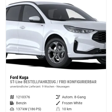
Ford Kuga
ST-Line BESTELLFAHRZEUG / FREI KONFIGURIERBAR
unverbindliche Lieferzeit:
9 Wochen
Neuwagen
Fahrzeugnummer
1210376
Getriebe
Autom. 8-Gang
Kraftstoff
Benzin
Außenfarbe
Frozen White
Leistung
137 kW (186 PS)
Kilometerstand
10 km