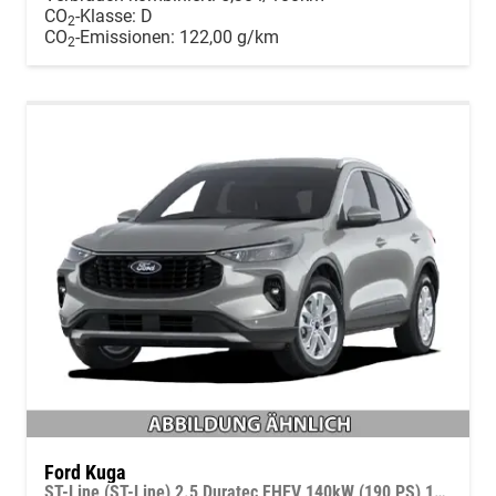
CO
-Klasse:
D
2
CO
-Emissionen:
122,00 g/km
2
Ford Kuga
ST-Line (ST-Line) 2.5 Duratec FHEV 140kW (190 PS) 1-Gang-DSG