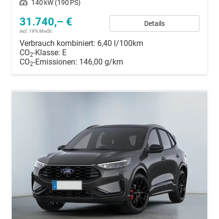
Leistung
140 kW (190 PS)
31.740,– €
Details
incl. 19% MwSt.
Verbrauch kombiniert:
6,40 l/100km
CO
-Klasse:
E
2
CO
-Emissionen:
146,00 g/km
2