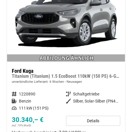
Ford Kuga
Titanium (Titanium) 1.5 EcoBoost 110kW (150 PS) 6-Gang Schaltgetriebe
unverbindliche Lieferzeit:
6 Wochen
Neuwagen
Fahrzeugnummer
1220890
Getriebe
Schaltgetriebe
Kraftstoff
Benzin
Außenfarbe
Silber, Solar-Silber (PN4HS0)
Leistung
111 kW (151 PS)
30.340,– €
Details
incl. 19% MwSt.