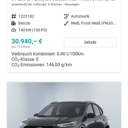
unverbindliche Lieferzeit:
6 Wochen
Neuwagen
Fahrzeugnummer
1223182
Getriebe
Automatik
Kraftstoff
Benzin
Außenfarbe
Weiß, Frost-Weiß (PN3GZ0)
Leistung
140 kW (190 PS)
30.940,– €
Details
incl. 19% MwSt.
Verbrauch kombiniert:
6,40 l/100km
CO
-Klasse:
E
2
CO
-Emissionen:
146,00 g/km
2