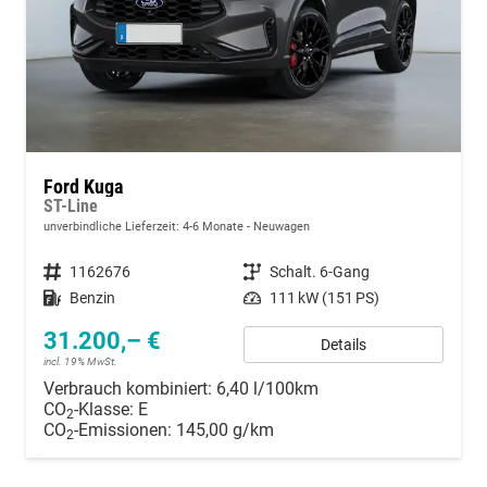
Ford Kuga
ST-Line
unverbindliche Lieferzeit: 4-6 Monate
Neuwagen
Fahrzeugnummer
1162676
Getriebe
Schalt. 6-Gang
Kraftstoff
Benzin
Leistung
111 kW (151 PS)
31.200,– €
Details
incl. 19% MwSt.
Verbrauch kombiniert:
6,40 l/100km
CO
-Klasse:
E
2
CO
-Emissionen:
145,00 g/km
2