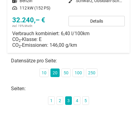
Kraftstoff
Benzin
Außenfarbe
Schwarz, Obsidian-Schwarz Metallic (PN4GM0)
Leistung
112 kW (152 PS)
32.240,– €
Details
incl. 19% MwSt.
Verbrauch kombiniert:
6,40 l/100km
CO
-Klasse:
E
2
CO
-Emissionen:
146,00 g/km
2
Datensätze pro Seite:
10
20
50
100
250
Seiten:
1
2
3
4
5