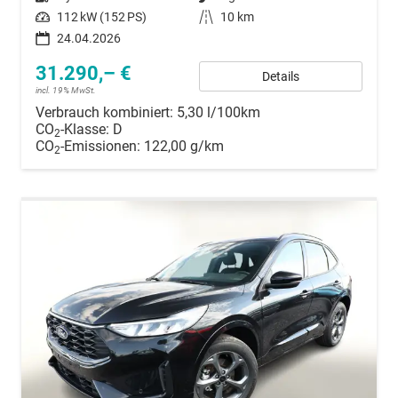
Leistung
112 kW (152 PS)
Kilometerstand
10 km
24.04.2026
31.290,– €
Details
incl. 19% MwSt.
Verbrauch kombiniert:
5,30 l/100km
CO
-Klasse:
D
2
CO
-Emissionen:
122,00 g/km
2