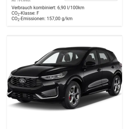
incl. 19% MwSt.
Verbrauch kombiniert:
6,90 l/100km
CO
-Klasse:
F
2
CO
-Emissionen:
157,00 g/km
2