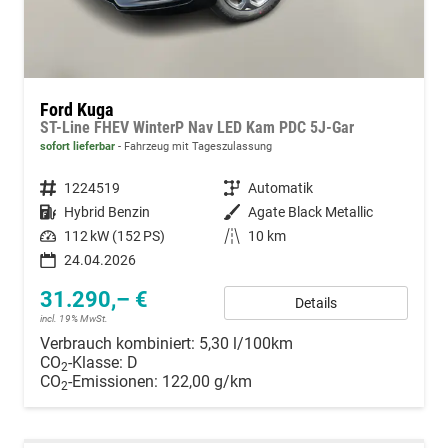
Ford Kuga
ST-Line FHEV WinterP Nav LED Kam PDC 5J-Gar
sofort lieferbar
Fahrzeug mit Tageszulassung
Fahrzeugnummer
1224519
Getriebe
Automatik
Kraftstoff
Hybrid Benzin
Außenfarbe
Agate Black Metallic
Leistung
112 kW (152 PS)
Kilometerstand
10 km
24.04.2026
31.290,– €
Details
incl. 19% MwSt.
Verbrauch kombiniert:
5,30 l/100km
CO
-Klasse:
D
2
CO
-Emissionen:
122,00 g/km
2