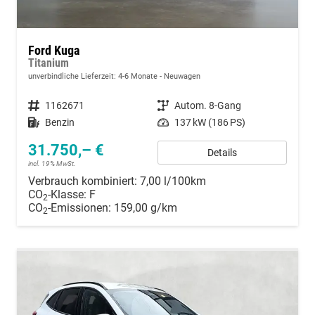
Ford Kuga
Titanium
unverbindliche Lieferzeit: 4-6 Monate
Neuwagen
Fahrzeugnummer
1162671
Getriebe
Autom. 8-Gang
Kraftstoff
Benzin
Leistung
137 kW (186 PS)
31.750,– €
Details
incl. 19% MwSt.
Verbrauch kombiniert:
7,00 l/100km
CO
-Klasse:
F
2
CO
-Emissionen:
159,00 g/km
2