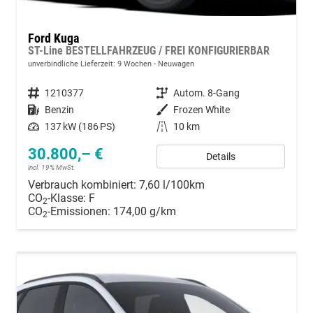
Ford Kuga
ST-Line BESTELLFAHRZEUG / FREI KONFIGURIERBAR
unverbindliche Lieferzeit:
9 Wochen
Neuwagen
Fahrzeugnummer
1210377
Getriebe
Autom. 8-Gang
Kraftstoff
Benzin
Außenfarbe
Frozen White
Leistung
137 kW (186 PS)
Kilometerstand
10 km
30.800,– €
Details
incl. 19% MwSt.
Verbrauch kombiniert:
7,60 l/100km
CO
-Klasse:
F
2
CO
-Emissionen:
174,00 g/km
2