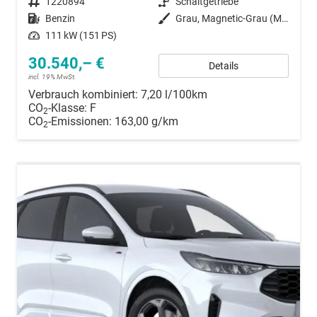
Fahrzeugnummer
1220894
Getriebe
Schaltgetriebe
Kraftstoff
Benzin
Außenfarbe
Grau, Magnetic-Grau (Metallic) (PN4DQ0)
Leistung
111 kW (151 PS)
30.540,– €
Details
incl. 19% MwSt.
Verbrauch kombiniert:
7,20 l/100km
CO
-Klasse:
F
2
CO
-Emissionen:
163,00 g/km
2