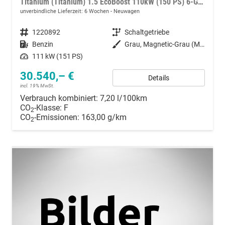
Titanium (Titanium) 1.5 EcoBoost 110kW (150 PS) 6-Gang Schaltgetriebe
unverbindliche Lieferzeit:
6 Wochen
Neuwagen
Fahrzeugnummer
1220892
Getriebe
Schaltgetriebe
Kraftstoff
Benzin
Außenfarbe
Grau, Magnetic-Grau (Metallic) (PN4DQ0)
Leistung
111 kW (151 PS)
30.540,– €
Details
incl. 19% MwSt.
Verbrauch kombiniert:
7,20 l/100km
CO
-Klasse:
F
2
CO
-Emissionen:
163,00 g/km
2