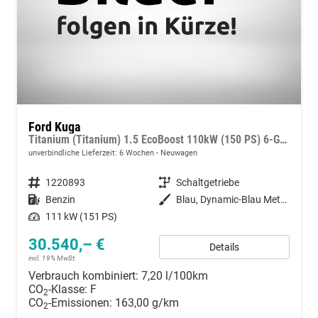
Ford Kuga
Titanium (Titanium) 1.5 EcoBoost 110kW (150 PS) 6-Gang Schaltgetriebe
unverbindliche Lieferzeit:
6 Wochen
Neuwagen
Fahrzeugnummer
1220893
Getriebe
Schaltgetriebe
Kraftstoff
Benzin
Außenfarbe
Blau, Dynamic-Blau Metallic (PN4FZ0)
Leistung
111 kW (151 PS)
30.540,– €
Details
incl. 19% MwSt.
Verbrauch kombiniert:
7,20 l/100km
CO
-Klasse:
F
2
CO
-Emissionen:
163,00 g/km
2