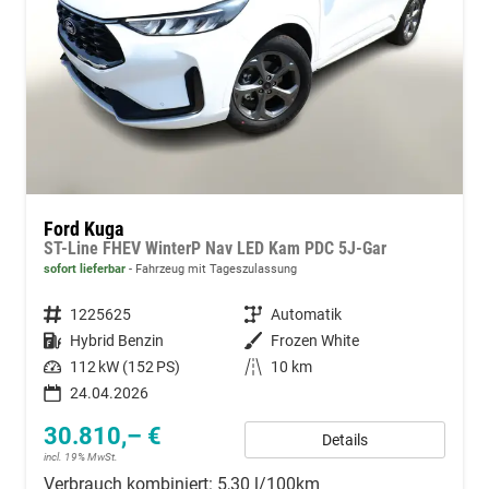
Ford Kuga
ST-Line FHEV WinterP Nav LED Kam PDC 5J-Gar
sofort lieferbar
Fahrzeug mit Tageszulassung
Fahrzeugnummer
1225625
Getriebe
Automatik
Kraftstoff
Hybrid Benzin
Außenfarbe
Frozen White
Leistung
112 kW (152 PS)
Kilometerstand
10 km
24.04.2026
30.810,– €
Details
incl. 19% MwSt.
Verbrauch kombiniert:
5,30 l/100km