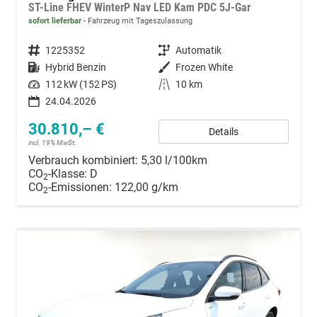
ST-Line FHEV WinterP Nav LED Kam PDC 5J-Gar
sofort lieferbar
Fahrzeug mit Tageszulassung
Fahrzeugnummer
1225352
Getriebe
Automatik
Kraftstoff
Hybrid Benzin
Außenfarbe
Frozen White
Leistung
112 kW (152 PS)
Kilometerstand
10 km
24.04.2026
30.810,– €
Details
incl. 19% MwSt.
Verbrauch kombiniert:
5,30 l/100km
CO
-Klasse:
D
2
CO
-Emissionen:
122,00 g/km
2