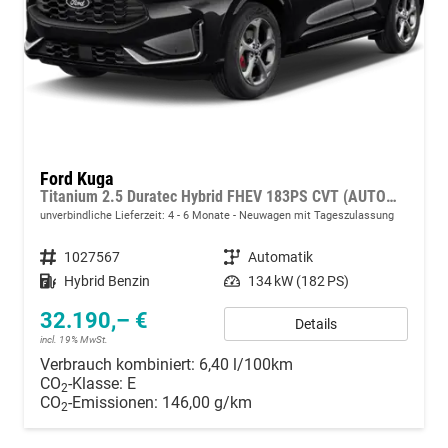
Ford Kuga
Titanium 2.5 Duratec Hybrid FHEV 183PS CVT (AUTOMATIK) ALLRAD, 5 Jahre Garantie, 17" Alu, Navigation 13"-Display, Parksensoren vorne/hinten, Rückfahrkamera, Climatronic, Privacy-Glas, Key-Free-System, Tempomat, LED-Scheinwerfer
unverbindliche Lieferzeit: 4 - 6 Monate
Neuwagen mit Tageszulassung
Fahrzeugnummer
1027567
Getriebe
Automatik
Kraftstoff
Hybrid Benzin
Leistung
134 kW (182 PS)
32.190,– €
Details
incl. 19% MwSt.
Verbrauch kombiniert:
6,40 l/100km
CO
-Klasse:
E
2
CO
-Emissionen:
146,00 g/km
2