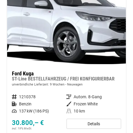
Ford Kuga
ST-Line BESTELLFAHRZEUG / FREI KONFIGURIERBAR
unverbindliche Lieferzeit:
9 Wochen
Neuwagen
Fahrzeugnummer
1210378
Getriebe
Autom. 8-Gang
Kraftstoff
Benzin
Außenfarbe
Frozen White
Leistung
137 kW (186 PS)
Kilometerstand
10 km
30.800,– €
Details
incl. 19% MwSt.