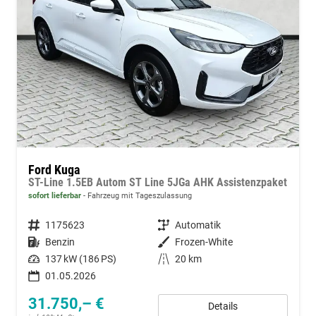
Ford Kuga
ST-Line 1.5EB Autom ST Line 5JGa AHK Assistenzpaket
sofort lieferbar
Fahrzeug mit Tageszulassung
Fahrzeugnummer
1175623
Getriebe
Automatik
Kraftstoff
Benzin
Außenfarbe
Frozen-White
Leistung
137 kW (186 PS)
Kilometerstand
20 km
01.05.2026
31.750,– €
Details