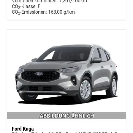
Verbrauch kombiniert:
7,20 l/100km
CO
-Klasse:
F
2
CO
-Emissionen:
163,00 g/km
2
Ford Kuga