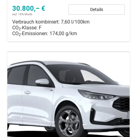
30.800,– €
Details
incl. 19% MwSt.
Verbrauch kombiniert:
7,60 l/100km
CO
-Klasse:
F
2
CO
-Emissionen:
174,00 g/km
2