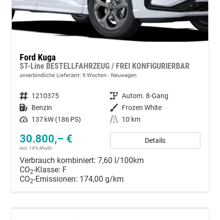
Ford Kuga
ST-Line BESTELLFAHRZEUG / FREI KONFIGURIERBAR
unverbindliche Lieferzeit:
9 Wochen
Neuwagen
Fahrzeugnummer
1210375
Getriebe
Autom. 8-Gang
Kraftstoff
Benzin
Außenfarbe
Frozen White
Leistung
137 kW (186 PS)
Kilometerstand
10 km
30.800,– €
Details
incl. 19% MwSt.
Verbrauch kombiniert:
7,60 l/100km
CO
-Klasse:
F
2
CO
-Emissionen:
174,00 g/km
2