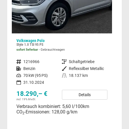
Volkswagen Polo
Toyo
Style 1.0 TSI 95 PS
Comf
sofort lieferbar
Gebrauchtwagen
sofor
gsgetriebe (DSG)
Fahrzeugnummer
1216966
Getriebe
Schaltgetriebe
Fahrzeugnummer
Kraftstoff
Benzin
Außenfarbe
Reflexsilber Metallic
Kraftstoff
Leistung
70 kW (95 PS)
Kilometerstand
18.137 km
Leistung
31.10.2024
18.290,– €
20
Details
incl. 19% MwSt.
Diffe
Verbrauch kombiniert:
5,60 l/100km
Ver
CO
-Emissionen:
128,00 g/km
CO
2