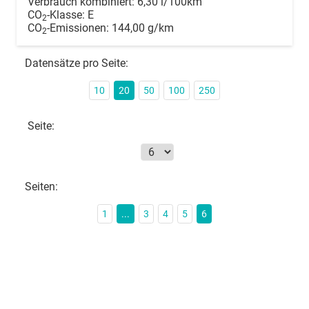
Verbrauch kombiniert:
6,30 l/100km
CO
-Klasse:
E
2
CO
-Emissionen:
144,00 g/km
2
Datensätze pro Seite:
10
20
50
100
250
Seite:
Seiten:
1
...
3
4
5
6