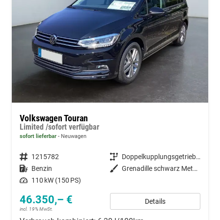
Volkswagen Touran
Limited /sofort verfügbar
sofort lieferbar
Neuwagen
Fahrzeugnummer
1215782
Getriebe
Doppelkupplungsgetriebe (DSG)
Kraftstoff
Benzin
Außenfarbe
Grenadille schwarz Metallic
Leistung
110 kW (150 PS)
46.350,– €
Details
incl. 19% MwSt.