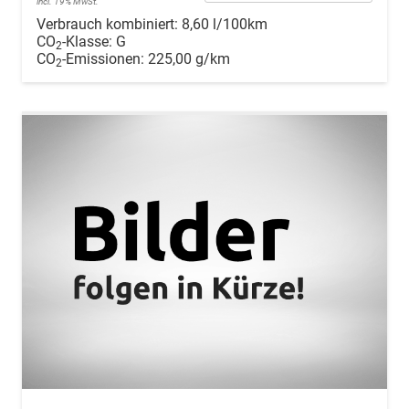
incl. 19% MwSt.
Verbrauch kombiniert:
8,60 l/100km
CO
-Klasse:
G
2
CO
-Emissionen:
225,00 g/km
2