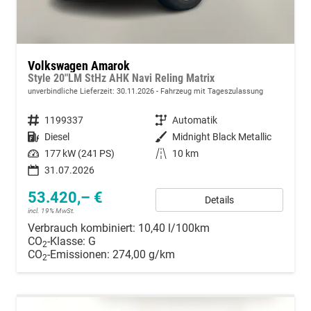
Volkswagen Amarok
Style 20"LM StHz AHK Navi Reling Matrix
unverbindliche Lieferzeit:
30.11.2026
Fahrzeug mit Tageszulassung
Fahrzeugnummer
1199337
Getriebe
Automatik
Kraftstoff
Diesel
Außenfarbe
Midnight Black Metallic
Leistung
177 kW (241 PS)
Kilometerstand
10 km
31.07.2026
53.420,– €
Details
incl. 19% MwSt.
Verbrauch kombiniert:
10,40 l/100km
CO
-Klasse:
G
2
CO
-Emissionen:
274,00 g/km
2