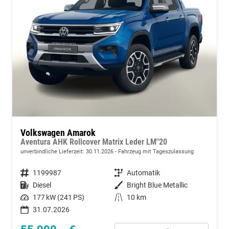
Volkswagen Amarok
Aventura AHK Rollcover Matrix Leder LM"20
unverbindliche Lieferzeit:
30.11.2026
Fahrzeug mit Tageszulassung
Fahrzeugnummer
1199987
Getriebe
Automatik
Kraftstoff
Diesel
Außenfarbe
Bright Blue Metallic
Leistung
177 kW (241 PS)
Kilometerstand
10 km
31.07.2026