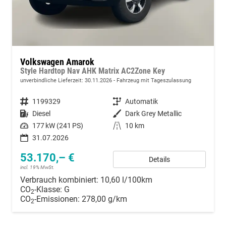
Volkswagen Amarok
Style Hardtop Nav AHK Matrix AC2Zone Key
unverbindliche Lieferzeit:
30.11.2026
Fahrzeug mit Tageszulassung
Fahrzeugnummer
1199329
Getriebe
Automatik
Kraftstoff
Diesel
Außenfarbe
Dark Grey Metallic
Leistung
177 kW (241 PS)
Kilometerstand
10 km
31.07.2026
53.170,– €
Details
incl. 19% MwSt.
Verbrauch kombiniert:
10,60 l/100km
CO
-Klasse:
G
2
CO
-Emissionen:
278,00 g/km
2