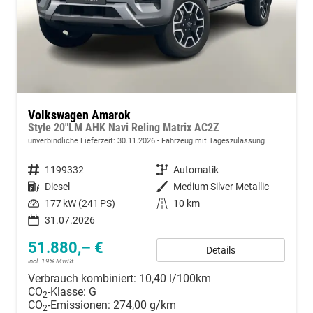
Volkswagen Amarok
Style 20"LM AHK Navi Reling Matrix AC2Z
unverbindliche Lieferzeit:
30.11.2026
Fahrzeug mit Tageszulassung
Fahrzeugnummer
1199332
Getriebe
Automatik
Kraftstoff
Diesel
Außenfarbe
Medium Silver Metallic
Leistung
177 kW (241 PS)
Kilometerstand
10 km
31.07.2026
51.880,– €
Details
incl. 19% MwSt.
Verbrauch kombiniert:
10,40 l/100km
CO
-Klasse:
G
2
CO
-Emissionen:
274,00 g/km
2