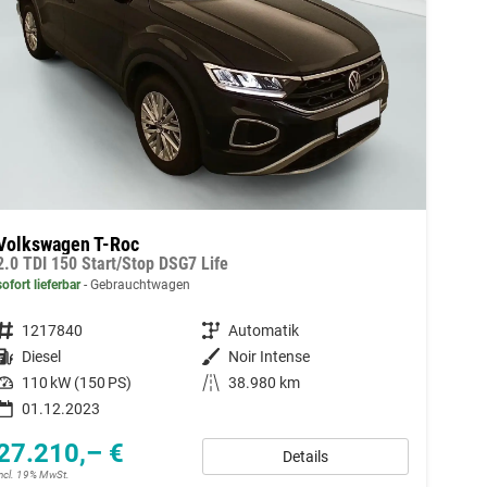
Volkswagen T-Roc
2.0 TDI 150 Start/Stop DSG7 Life
sofort lieferbar
Gebrauchtwagen
Fahrzeugnummer
1217840
Getriebe
Automatik
Kraftstoff
Diesel
Außenfarbe
Noir Intense
Leistung
110 kW (150 PS)
Kilometerstand
38.980 km
01.12.2023
27.210,– €
Details
incl. 19% MwSt.