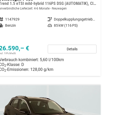
Trend 1.5 eTSI mild-hybrid 116PS DSG (AUTOMATIK), Climatronic, Parksensoren vorne/hinten, Radio 10,3" + Wireless App-Connect, Toter-Winkel-Warner, Tempomat, M-Lederlenkrad, Armlehne vorn, LED-Scheinwerfer, Dachreling
unverbindliche Lieferzeit: 4-6 Monate
Neuwagen
Fahrzeugnummer
1147929
Getriebe
Doppelkupplungsgetriebe (DSG)
Kraftstoff
Benzin
Leistung
85 kW (116 PS)
26.590,– €
Details
incl. 19% MwSt.
Verbrauch kombiniert:
5,60 l/100km
CO
-Klasse:
D
2
CO
-Emissionen:
128,00 g/km
2