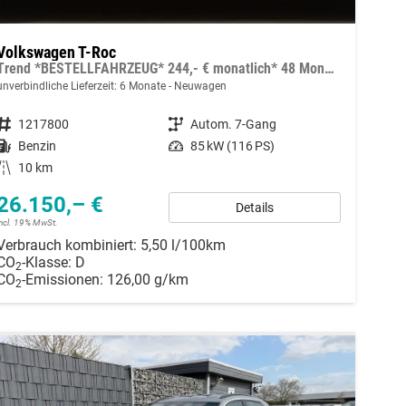
Volkswagen T-Roc
Trend *BESTELLFAHRZEUG* 244,- € monatlich* 48 Monate* Ohne Kilometerbegrenzung*
unverbindliche Lieferzeit:
6 Monate
Neuwagen
Fahrzeugnummer
1217800
Getriebe
Autom. 7-Gang
Kraftstoff
Benzin
Leistung
85 kW (116 PS)
Kilometerstand
10 km
26.150,– €
Details
incl. 19% MwSt.
Verbrauch kombiniert:
5,50 l/100km
CO
-Klasse:
D
2
CO
-Emissionen:
126,00 g/km
2