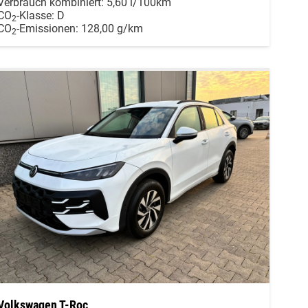
Verbrauch kombiniert:
5,60 l/100km
CO
-Klasse:
D
2
CO
-Emissionen:
128,00 g/km
2
Volkswagen T-Roc