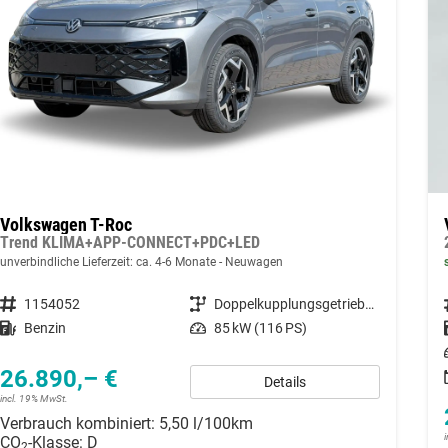
Volkswagen T-Roc
Trend KLIMA+APP-CONNECT+PDC+LED
unverbindliche Lieferzeit: ca. 4-6 Monate
Neuwagen
Fahrzeugnummer
1154052
Getriebe
Doppelkupplungsgetriebe (DSG)
Kraftstoff
Benzin
Leistung
85 kW (116 PS)
26.890,– €
Details
incl. 19% MwSt.
Verbrauch kombiniert:
5,50 l/100km
CO
-Klasse:
D
2