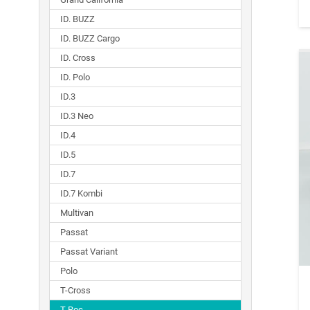
ID. BUZZ
ID. BUZZ Cargo
ID. Cross
ID. Polo
ID.3
ID.3 Neo
ID.4
ID.5
ID.7
ID.7 Kombi
Multivan
Passat
Passat Variant
Polo
T-Cross
T-Roc