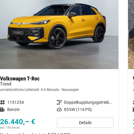
Volkswagen T-Roc
Trend
unverbindliche Lieferzeit: 4-6 Monate
Neuwagen
Fahrzeugnummer
1151254
Getriebe
Doppelkupplungsgetriebe (DSG)
Kraftstoff
Benzin
Leistung
85 kW (116 PS)
26.440,– €
Details
incl. 19% MwSt.