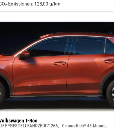
CO
-Emissionen:
128,00 g/km
2
Volkswagen T-Roc
LIFE *BESTELLFAHRZEUG* 266,- € monatlich* 48 Monate* Ohne Kilometerbegrenzung*