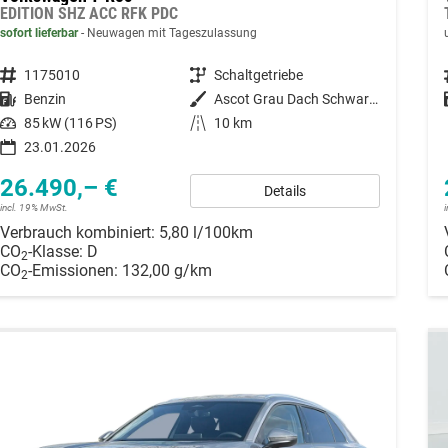
EDITION SHZ ACC RFK PDC
sofort lieferbar
Neuwagen mit Tageszulassung
Fahrzeugnummer
1175010
Getriebe
Schaltgetriebe
Kraftstoff
Benzin
Außenfarbe
Ascot Grau Dach Schwarz 6UA1
Leistung
85 kW (116 PS)
Kilometerstand
10 km
23.01.2026
26.490,– €
Details
incl. 19% MwSt.
Verbrauch kombiniert:
5,80 l/100km
CO
-Klasse:
D
2
CO
-Emissionen:
132,00 g/km
2