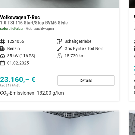
Volkswagen T-Roc
1.0 TSI 116 Start/Stop BVM6 Style
sofort lieferbar
Gebrauchtwagen
Fahrzeugnummer
1224056
Getriebe
Schaltgetriebe
Kraftstoff
Benzin
Außenfarbe
Gris Pyrite / Toit Noir
Leistung
85 kW (116 PS)
Kilometerstand
15.720 km
01.02.2025
23.160,– €
Details
incl. 19% MwSt.
CO
-Emissionen:
132,00 g/km
2