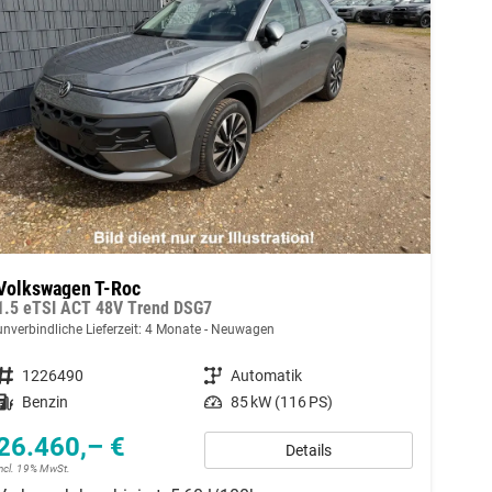
Volkswagen T-Roc
1.5 eTSI ACT 48V Trend DSG7
unverbindliche Lieferzeit:
4 Monate
Neuwagen
Fahrzeugnummer
1226490
Getriebe
Automatik
Kraftstoff
Benzin
Leistung
85 kW (116 PS)
26.460,– €
Details
incl. 19% MwSt.