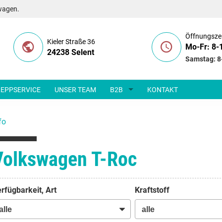
wagen.
Öffnungsze
Kieler Straße 36
Mo-Fr: 8-
24238 Selent
Samstag: 8
EPPSERVICE
UNSER TEAM
B2B
KONTAKT
fo
Volkswagen T-Roc
rfügbarkeit, Art
Kraftstoff