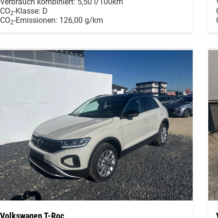
Verbrauch kombiniert:
5,50 l/100km
CO
-Klasse:
D
2
CO
-Emissionen:
126,00 g/km
2
Volkswagen T-Roc