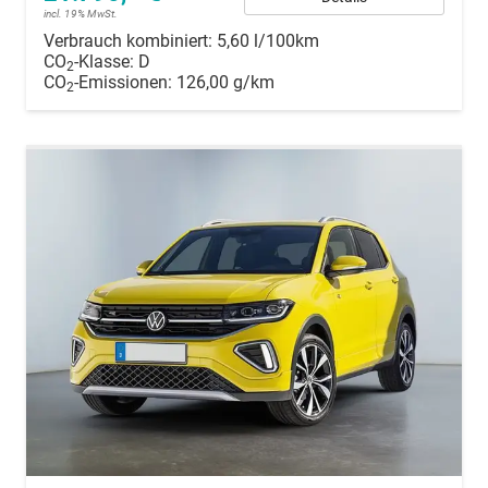
incl. 19% MwSt.
Verbrauch kombiniert:
5,60 l/100km
CO
-Klasse:
D
2
CO
-Emissionen:
126,00 g/km
2