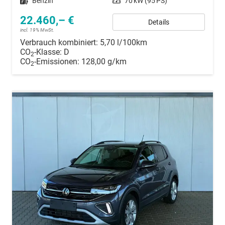
Kraftstoff
Benzin
Leistung
70 kW (95 PS)
22.460,– €
Details
incl. 19% MwSt.
Verbrauch kombiniert:
5,70 l/100km
CO
-Klasse:
D
2
CO
-Emissionen:
128,00 g/km
2