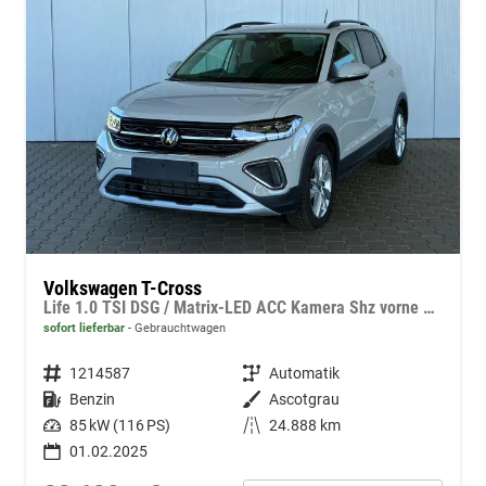
Volkswagen T-Cross
Life 1.0 TSI DSG / Matrix-LED ACC Kamera Shz vorne Apple Carplay Alu 17'' Winterreifen
sofort lieferbar
Gebrauchtwagen
Fahrzeugnummer
1214587
Getriebe
Automatik
Kraftstoff
Benzin
Außenfarbe
Ascotgrau
Leistung
85 kW (116 PS)
Kilometerstand
24.888 km
01.02.2025