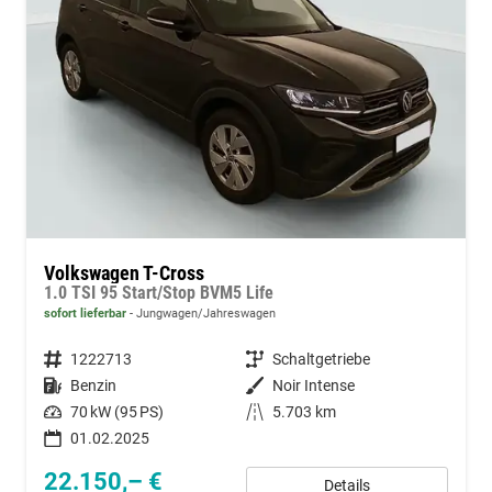
Volkswagen T-Cross
1.0 TSI 95 Start/Stop BVM5 Life
sofort lieferbar
Jungwagen/Jahreswagen
Fahrzeugnummer
1222713
Getriebe
Schaltgetriebe
Kraftstoff
Benzin
Außenfarbe
Noir Intense
Leistung
70 kW (95 PS)
Kilometerstand
5.703 km
01.02.2025
22.150,– €
Details