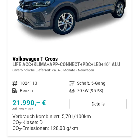
Volkswagen T-Cross
LIFE ACC+KLIMA+APP-CONNECT+PDC+LED+16'' ALU
unverbindliche Lieferzeit: ca. 4-5 Monate
Neuwagen
Fahrzeugnummer
1024113
Getriebe
Schalt. 5-Gang
Kraftstoff
Benzin
Leistung
70 kW (95 PS)
21.990,– €
Details
incl. 19% MwSt.
Verbrauch kombiniert:
5,70 l/100km
CO
-Klasse:
D
2
CO
-Emissionen:
128,00 g/km
2