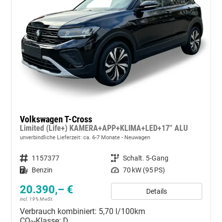
Volkswagen T-Cross
Limited (Life+) KAMERA+APP+KLIMA+LED+17'' ALU
unverbindliche Lieferzeit: ca. 6-7 Monate
Neuwagen
Fahrzeugnummer
1157377
Getriebe
Schalt. 5-Gang
Kraftstoff
Benzin
Leistung
70 kW (95 PS)
20.390,– €
Details
incl. 19% MwSt.
Verbrauch kombiniert:
5,70 l/100km
CO
-Klasse:
D