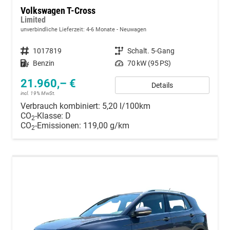
Volkswagen T-Cross
Limited
unverbindliche Lieferzeit: 4-6 Monate
Neuwagen
Fahrzeugnummer
1017819
Getriebe
Schalt. 5-Gang
Kraftstoff
Benzin
Leistung
70 kW (95 PS)
21.960,– €
Details
incl. 19% MwSt.
Verbrauch kombiniert:
5,20 l/100km
CO
-Klasse:
D
2
CO
-Emissionen:
119,00 g/km
2