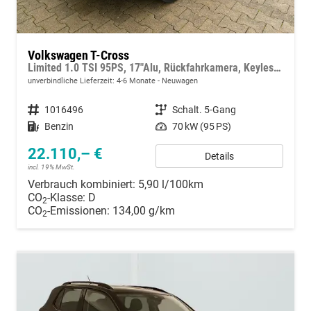
Volkswagen T-Cross
Limited 1.0 TSI 95PS, 17"Alu, Rückfahrkamera, Keyless Access, Abgedunkelte Scheiben, Sicht-Paket, Metallic, Parksensoren vo/hi, Radio Composition 8", Klima, M-Lederlenkrad, Digitales Cockpit, Dachreling, Wireless App-Connect, Side Assist, ACC Tempomat
unverbindliche Lieferzeit: 4-6 Monate
Neuwagen
Fahrzeugnummer
1016496
Getriebe
Schalt. 5-Gang
Kraftstoff
Benzin
Leistung
70 kW (95 PS)
22.110,– €
Details
incl. 19% MwSt.
Verbrauch kombiniert:
5,90 l/100km
CO
-Klasse:
D
2
CO
-Emissionen:
134,00 g/km
2