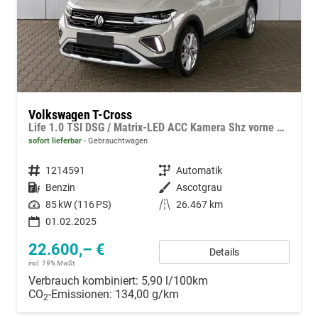
Volkswagen T-Cross
Life 1.0 TSI DSG / Matrix-LED ACC Kamera Shz vorne Apple Carplay Alu 17'' Winterreifen
sofort lieferbar
Gebrauchtwagen
Fahrzeugnummer
1214591
Getriebe
Automatik
Kraftstoff
Benzin
Außenfarbe
Ascotgrau
Leistung
85 kW (116 PS)
Kilometerstand
26.467 km
01.02.2025
22.600,– €
Details
incl. 19% MwSt.
Verbrauch kombiniert:
5,90 l/100km
CO
-Emissionen:
134,00 g/km
2