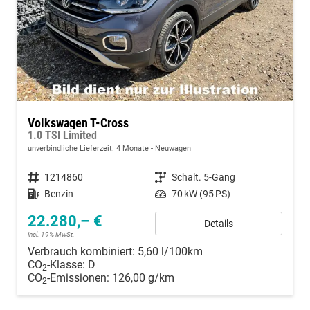
Volkswagen T-Cross
1.0 TSI Limited
unverbindliche Lieferzeit:
4 Monate
Neuwagen
Fahrzeugnummer
1214860
Getriebe
Schalt. 5-Gang
Kraftstoff
Benzin
Leistung
70 kW (95 PS)
22.280,– €
Details
incl. 19% MwSt.
Verbrauch kombiniert:
5,60 l/100km
CO
-Klasse:
D
2
CO
-Emissionen:
126,00 g/km
2