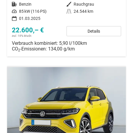
Kraftstoff
Benzin
Außenfarbe
Rauchgrau
Leistung
85 kW (116 PS)
Kilometerstand
24.544 km
01.03.2025
22.600,– €
Details
incl. 19% MwSt.
Verbrauch kombiniert:
5,90 l/100km
CO
-Emissionen:
134,00 g/km
2