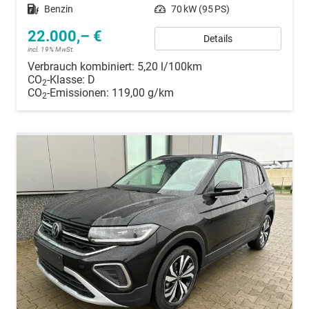
Kraftstoff
Benzin
Leistung
70 kW (95 PS)
22.000,– €
Details
incl. 19% MwSt.
Verbrauch kombiniert:
5,20 l/100km
CO
-Klasse:
D
2
CO
-Emissionen:
119,00 g/km
2