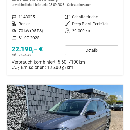
unverbindliche Lieferzeit:
03.09.2028
Gebrauchtwagen
Fahrzeugnummer
1143025
Getriebe
Schaltgetriebe
Kraftstoff
Benzin
Außenfarbe
Deep Black Perleffekt
Leistung
70 kW (95 PS)
Kilometerstand
29.000 km
31.07.2025
22.190,– €
Details
incl. 19% MwSt.
Verbrauch kombiniert:
5,60 l/100km
CO
-Emissionen:
126,00 g/km
2