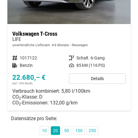
Volkswagen T-Cross
LIFE
unverbindliche Lieferzeit: 4-6 Monate
Neuwagen
Fahrzeugnummer
1017122
Getriebe
Schalt. 6-Gang
Kraftstoff
Benzin
Leistung
85 kW (116 PS)
22.680,– €
Details
incl. 19% MwSt.
Verbrauch kombiniert:
5,80 l/100km
CO
-Klasse:
D
2
CO
-Emissionen:
132,00 g/km
2
Datensätze pro Seite:
10
20
50
100
250