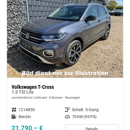
Volkswagen T-Cross
1.0 TSI Life
unverbindliche Lieferzeit:
4 Monate
Neuwagen
Fahrzeugnummer
1214850
Getriebe
Schalt. 5-Gang
Kraftstoff
Benzin
Leistung
70 kW (95 PS)
21.790,– €
Details