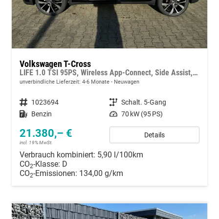
Volkswagen T-Cross
LIFE 1.0 TSI 95PS, Wireless App-Connect, Side Assist, ACC/Tempomat, 16" Alu, Parksensoren vo/hi, LED-Scheinwerfer, Radio Composition 8", Klima, M-Lederlenkrad, Digitales Cockpit, Dachreling
unverbindliche Lieferzeit: 4-6 Monate
Neuwagen
Fahrzeugnummer
1023694
Getriebe
Schalt. 5-Gang
Kraftstoff
Benzin
Leistung
70 kW (95 PS)
21.380,– €
Details
incl. 19% MwSt.
Verbrauch kombiniert:
5,90 l/100km
CO
-Klasse:
D
2
CO
-Emissionen:
134,00 g/km
2