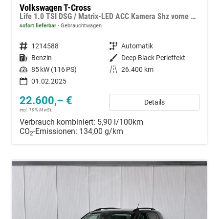
Volkswagen T-Cross
Life 1.0 TSI DSG / Matrix-LED ACC Kamera Shz vorne Apple Carplay Alu 17'' Winterreifen
sofort lieferbar
Gebrauchtwagen
Fahrzeugnummer
1214588
Getriebe
Automatik
Kraftstoff
Benzin
Außenfarbe
Deep Black Perleffekt
Leistung
85 kW (116 PS)
Kilometerstand
26.400 km
01.02.2025
22.600,– €
Details
incl. 19% MwSt.
Verbrauch kombiniert:
5,90 l/100km
CO
-Emissionen:
134,00 g/km
2