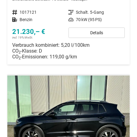
Fahrzeugnummer
1017121
Getriebe
Schalt. 5-Gang
Kraftstoff
Benzin
Leistung
70 kW (95 PS)
21.230,– €
Details
incl. 19% MwSt.
Verbrauch kombiniert:
5,20 l/100km
CO
-Klasse:
D
2
CO
-Emissionen:
119,00 g/km
2