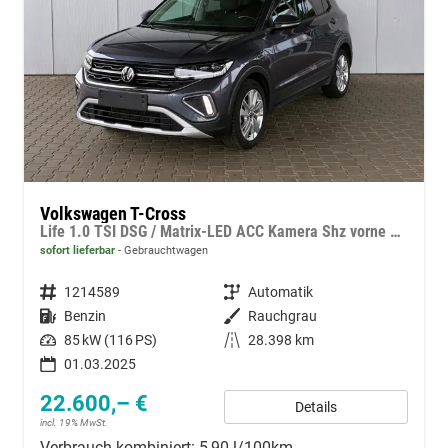
Volkswagen T-Cross
Life 1.0 TSI DSG / Matrix-LED ACC Kamera Shz vorne Apple Carplay Alu 17'' Winterreifen
sofort lieferbar
Gebrauchtwagen
Fahrzeugnummer
1214589
Getriebe
Automatik
Kraftstoff
Benzin
Außenfarbe
Rauchgrau
Leistung
85 kW (116 PS)
Kilometerstand
28.398 km
01.03.2025
22.600,– €
Details
incl. 19% MwSt.
Verbrauch kombiniert:
5,90 l/100km