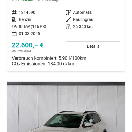
sofort lieferbar
Gebrauchtwagen
Fahrzeugnummer
1214590
Getriebe
Automatik
Kraftstoff
Benzin
Außenfarbe
Rauchgrau
Leistung
85 kW (116 PS)
Kilometerstand
26.340 km
01.03.2025
22.600,– €
Details
incl. 19% MwSt.
Verbrauch kombiniert:
5,90 l/100km
CO
-Emissionen:
134,00 g/km
2