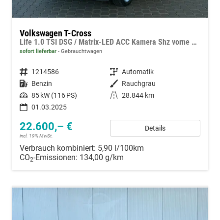
Volkswagen T-Cross
Life 1.0 TSI DSG / Matrix-LED ACC Kamera Shz vorne Apple Carplay Alu 17'' Winterreifen
sofort lieferbar
Gebrauchtwagen
Fahrzeugnummer
1214586
Getriebe
Automatik
Kraftstoff
Benzin
Außenfarbe
Rauchgrau
Leistung
85 kW (116 PS)
Kilometerstand
28.844 km
01.03.2025
22.600,– €
Details
incl. 19% MwSt.
Verbrauch kombiniert:
5,90 l/100km
CO
-Emissionen:
134,00 g/km
2