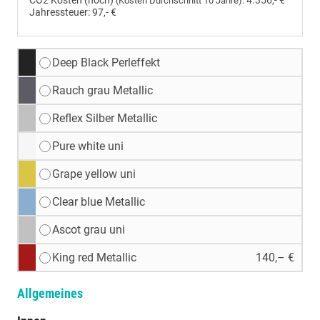
CO2 Kosten (hoch)
:
4.356,- €
(Kosten Durchschnitt 10 Jahre)
Jahressteuer:
97,- €
Deep Black Perleffekt
Rauch grau Metallic
Reflex Silber Metallic
Pure white uni
Grape yellow uni
Clear blue Metallic
Ascot grau uni
King red Metallic
140,– €
Allgemeines