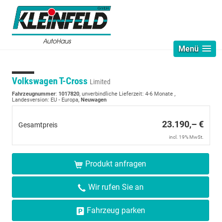
Menü
Volkswagen T-Cross
Limited
Fahrzeugnummer
:
1017820
, unverbindliche Lieferzeit: 4-6 Monate ,
Landesversion: EU - Europa,
Neuwagen
23.190,– €
Gesamtpreis
incl. 19% MwSt.
Produkt anfragen
Wir rufen Sie an
Fahrzeug parken