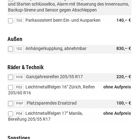
und Starten schlüssellos, Alarm mit Steuerung des Innenraums,
Backup-Sirene und Sensor gegen Abschleppen
Parkassistent beim Ein- und Ausparken
140,– €
7X5
Außen
Anhängerkupplung, abnehmbar
830,– €
1D2
Räder & Technik
Ganzjahresreifen 205/55 R17
220,– €
HV8
Leichtmetallfelgen 16" Zürich, Reifen
ohne Aufpreis
P03
205/60 R16
Platzsparendes Ersatzrad
100,– €
PWF
Leichtmetallfelgen 17" Manila,
ohne Aufpreis
P04
Bereifung 205/55 R17
Sonstiges