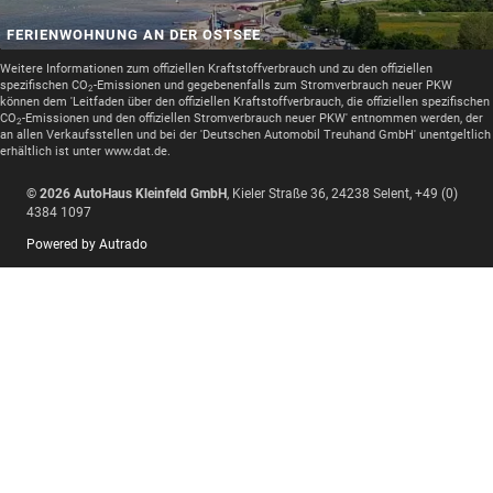
FERIENWOHNUNG AN DER OSTSEE
Weitere Informationen zum offiziellen Kraftstoffverbrauch und zu den offiziellen
spezifischen CO
-Emissionen und gegebenenfalls zum Stromverbrauch neuer PKW
2
können dem 'Leitfaden über den offiziellen Kraftstoffverbrauch, die offiziellen spezifischen
CO
-Emissionen und den offiziellen Stromverbrauch neuer PKW' entnommen werden, der
2
an allen Verkaufsstellen und bei der 'Deutschen Automobil Treuhand GmbH' unentgeltlich
erhältlich ist unter www.dat.de.
© 2026
AutoHaus Kleinfeld GmbH
,
Kieler Straße 36
,
24238
Selent,
+49 (0)
4384 1097
Powered by Autrado