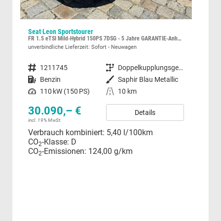
Seat Leon Sportstourer
Kia
FR 1.5 eTSI Mild-Hybrid 150PS 7DSG - 5 Jahre GARANTIE-Anhängerkupplung-MATRIX LED-WINTER-SHZ-ACC-Klimaautomatik 3Zonen-beheiz.Lenkrad-NAVI-Ambiente-2xPDC-Rückfahrkamera-ALU17"-DAB-elektr. Fensterheber-RDKS-Sunset-USB-Sofort
Spin
unverbindliche Lieferzeit: Sofort
Neuwagen
sofor
Fahrzeugnummer
1211745
Getriebe
Doppelkupplungsgetriebe (DSG)
Fahrzeugnummer
c
Kraftstoff
Benzin
Außenfarbe
Saphir Blau Metallic
Kraftstoff
Leistung
110 kW (150 PS)
Kilometerstand
10 km
Leistung
30.090,– €
Details
25
incl. 19% MwSt.
Verbrauch kombiniert:
5,40 l/100km
incl.
CO
-Klasse:
D
Ver
2
CO
-Emissionen:
124,00 g/km
CO
2
CO