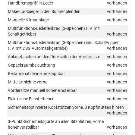
Handbremsgriff in Leder
vorhanden
Make-up-Spiegel in den Sonnenblenden
vorhanden
Manuelle Klimaanlage
vorhanden
Multifunktions-Lederlenkrad (3-Speichen) (i.V. mit
Schaltgetriebe)
vorhanden
Multifunktions-Lederlenkrad (3-Speichen) inkl. Schaltwippen
(i.V. mit DSG Automatikgetriebe)
vorhanden
Ablagetaschen an den Rückseiten der Vordersitze
vorhanden
Gepäckraumbeleuchtung
vorhanden
Beifahrersitzlehne umklappbar
vorhanden
Mittelarmlehne vorne
vorhanden
Vordersitze manuell höheneinstellbar
vorhanden
Elektrische Fensterheber
vorhanden
Sicherheitsoptimierte Kopfstützen vorne, 3 Kopfstützen hinten
vorhanden
3-Punkt-Sicherheitsgurte an allen Sitzplätzen, vorne
höhenverstellbar
vorhanden