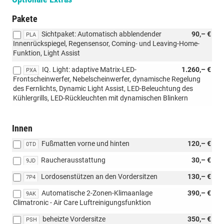
Pakete
Sichtpaket: Automatisch abblendender
90,– €
PLA
Innenrückspiegel, Regensensor, Coming- und Leaving-Home-
Funktion, Light Assist
IQ. Light: adaptive Matrix-LED-
1.260,– €
PXA
Frontscheinwerfer, Nebelscheinwerfer, dynamische Regelung
des Fernlichts, Dynamic Light Assist, LED-Beleuchtung des
Kühlergrills, LED-Rückleuchten mit dynamischen Blinkern
Innen
Fußmatten vorne und hinten
120,– €
0TD
Raucherausstattung
30,– €
9JD
Lordosenstützen an den Vordersitzen
130,– €
7P4
Automatische 2-Zonen-Klimaanlage
390,– €
9AK
Climatronic - Air Care Luftreinigungsfunktion
beheizte Vordersitze
350,– €
PSH