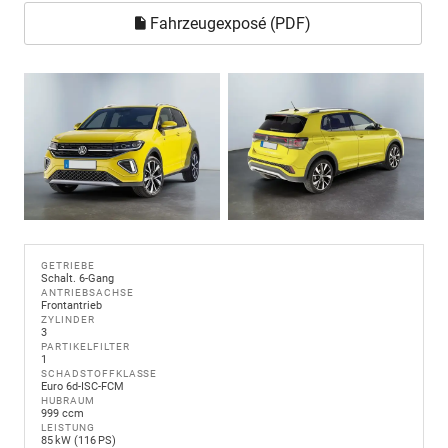
Fahrzeugexposé (PDF)
GETRIEBE
Schalt. 6-Gang
ANTRIEBSACHSE
Frontantrieb
ZYLINDER
3
PARTIKELFILTER
1
SCHADSTOFFKLASSE
Euro 6d-ISC-FCM
HUBRAUM
999 ccm
LEISTUNG
85 kW (116 PS)