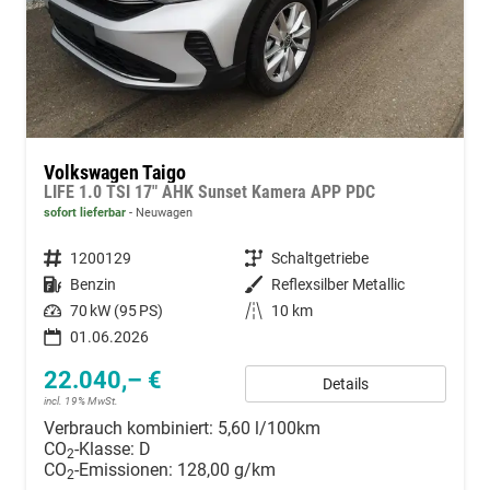
Volkswagen Taigo
LIFE 1.0 TSI 17" AHK Sunset Kamera APP PDC
sofort lieferbar
Neuwagen
Fahrzeugnummer
1200129
Getriebe
Schaltgetriebe
Kraftstoff
Benzin
Außenfarbe
Reflexsilber Metallic
Leistung
70 kW (95 PS)
Kilometerstand
10 km
01.06.2026
22.040,– €
Details
incl. 19% MwSt.
Verbrauch kombiniert:
5,60 l/100km
CO
-Klasse:
D
2
CO
-Emissionen:
128,00 g/km
2