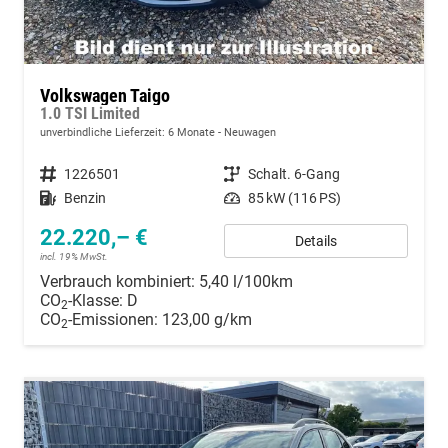
Volkswagen Taigo
1.0 TSI Limited
unverbindliche Lieferzeit:
6 Monate
Neuwagen
Fahrzeugnummer
1226501
Getriebe
Schalt. 6-Gang
Kraftstoff
Benzin
Leistung
85 kW (116 PS)
22.220,– €
Details
incl. 19% MwSt.
Verbrauch kombiniert:
5,40 l/100km
CO
-Klasse:
D
2
CO
-Emissionen:
123,00 g/km
2