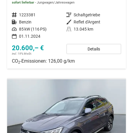
sofort lieferbar
Jungwagen/Jahreswagen
Fahrzeugnummer
1223381
Getriebe
Schaltgetriebe
Kraftstoff
Benzin
Außenfarbe
Reflet d'Argent
Leistung
85 kW (116 PS)
Kilometerstand
13.045 km
01.11.2024
20.600,– €
Details
incl. 19% MwSt.
CO
-Emissionen:
126,00 g/km
2