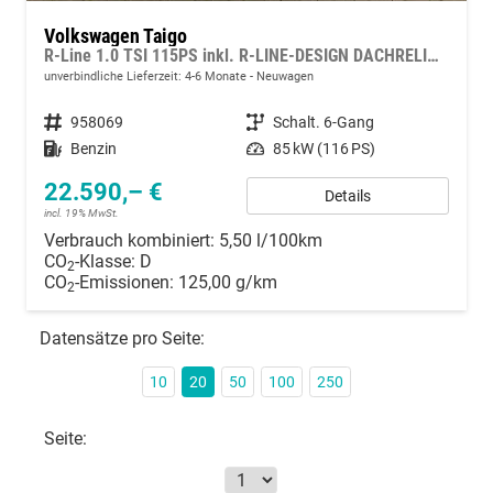
Volkswagen Taigo
R-Line 1.0 TSI 115PS inkl. R-LINE-DESIGN DACHRELING KLIMA RADIO READY2DISCOVER/BT/DAB/APP CONNECT/USB VO+HI DIG. COCKPIT IQ.DRIVE SPORTSITZE EDELSTAHLPEDALE AMBIENTE MUFU-LEDERLENKRAD PS VO/HI LED-SCHEINW. MITTELARML. VO RESERVE 17"ALU
unverbindliche Lieferzeit: 4-6 Monate
Neuwagen
Fahrzeugnummer
958069
Getriebe
Schalt. 6-Gang
Kraftstoff
Benzin
Leistung
85 kW (116 PS)
22.590,– €
Details
incl. 19% MwSt.
Verbrauch kombiniert:
5,50 l/100km
CO
-Klasse:
D
2
CO
-Emissionen:
125,00 g/km
2
Datensätze pro Seite:
10
20
50
100
250
Seite: