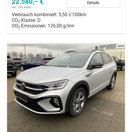
22.580,– €
Details
incl. 19% MwSt.
Verbrauch kombiniert:
5,50 l/100km
CO
-Klasse:
D
2
CO
-Emissionen:
126,00 g/km
2