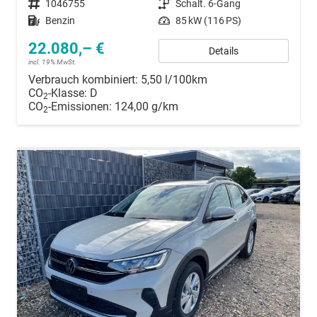
Fahrzeugnummer
1046755
Getriebe
Schalt. 6-Gang
Kraftstoff
Benzin
Leistung
85 kW (116 PS)
22.080,– €
Details
incl. 19% MwSt.
Verbrauch kombiniert:
5,50 l/100km
CO
-Klasse:
D
2
CO
-Emissionen:
124,00 g/km
2