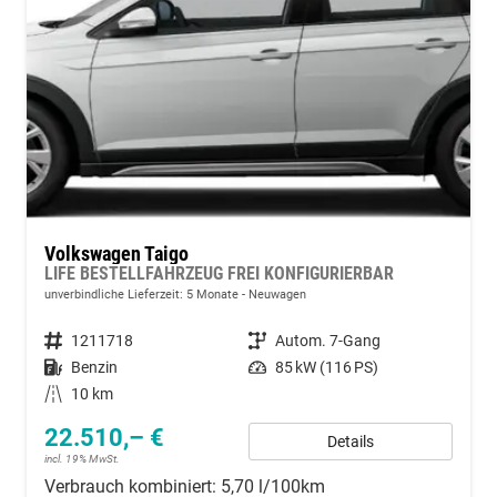
Volkswagen Taigo
LIFE BESTELLFAHRZEUG FREI KONFIGURIERBAR
unverbindliche Lieferzeit:
5 Monate
Neuwagen
Fahrzeugnummer
1211718
Getriebe
Autom. 7-Gang
Kraftstoff
Benzin
Leistung
85 kW (116 PS)
Kilometerstand
10 km
22.510,– €
Details
incl. 19% MwSt.
Verbrauch kombiniert:
5,70 l/100km