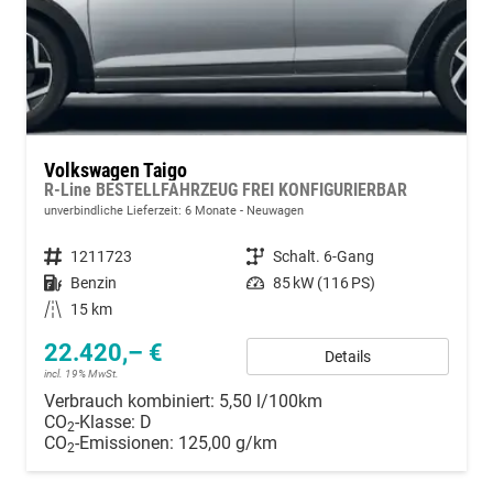
Volkswagen Taigo
R-Line BESTELLFAHRZEUG FREI KONFIGURIERBAR
unverbindliche Lieferzeit:
6 Monate
Neuwagen
Fahrzeugnummer
1211723
Getriebe
Schalt. 6-Gang
Kraftstoff
Benzin
Leistung
85 kW (116 PS)
Kilometerstand
15 km
22.420,– €
Details
incl. 19% MwSt.
Verbrauch kombiniert:
5,50 l/100km
CO
-Klasse:
D
2
CO
-Emissionen:
125,00 g/km
2