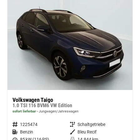
Volkswagen Taigo
1.0 TSI 116 BVM6 VW Edition
sofort lieferbar
Jungwagen/Jahreswagen
Fahrzeugnummer
1225474
Getriebe
Schaltgetriebe
Kraftstoff
Benzin
Außenfarbe
Bleu Recif
Leistung
85 kW (116 PS)
Kilometerstand
14.844 km