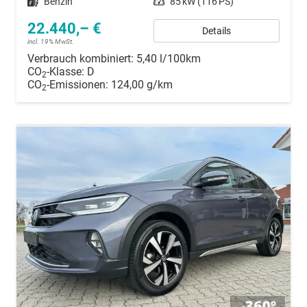
Kraftstoff
Benzin
Leistung
85 kW (116 PS)
22.440,– €
Details
incl. 19% MwSt.
Verbrauch kombiniert:
5,40 l/100km
CO
-Klasse:
D
2
CO
-Emissionen:
124,00 g/km
2