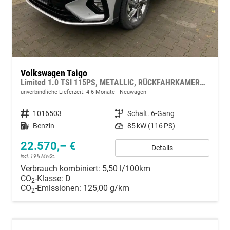
Volkswagen Taigo
Limited 1.0 TSI 115PS, METALLIC, RÜCKFAHRKAMERA, KEYLESS, ABGEDUNKELTE SCHEIBEN, SICHT-PAKET, 17" ALU, DACHRELING, KLIMA, RADIO COMPOSITION, APP CONNECT, DIG. COCKPIT, MUFU-LEDERLENKRAD, PARKSENSOREN VO/HI, LED-SCHEINWERFER
unverbindliche Lieferzeit: 4-6 Monate
Neuwagen
Fahrzeugnummer
1016503
Getriebe
Schalt. 6-Gang
Kraftstoff
Benzin
Leistung
85 kW (116 PS)
22.570,– €
Details
incl. 19% MwSt.
Verbrauch kombiniert:
5,50 l/100km
CO
-Klasse:
D
2
CO
-Emissionen:
125,00 g/km
2