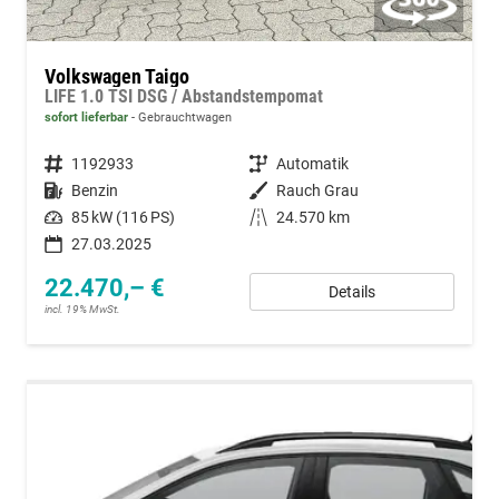
Volkswagen Taigo
LIFE 1.0 TSI DSG / Abstandstempomat
sofort lieferbar
Gebrauchtwagen
Fahrzeugnummer
1192933
Getriebe
Automatik
Kraftstoff
Benzin
Außenfarbe
Rauch Grau
Leistung
85 kW (116 PS)
Kilometerstand
24.570 km
27.03.2025
22.470,– €
Details
incl. 19% MwSt.