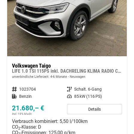
Volkswagen Taigo
LIFE 1.0 TSI 115PS inkl. DACHRELING KLIMA RADIO COMPOSITION COLOUR/BT/DAB/APP CONNECT/USB VO+HI DIG. COCKPIT MUFU-LEDERLENKRAD PS VO/HI LED-SCHEINW. MITTELARML. VO RESERVE 16"ALU
unverbindliche Lieferzeit: 4-6 Monate
Neuwagen
Fahrzeugnummer
1023704
Getriebe
Schalt. 6-Gang
Kraftstoff
Benzin
Leistung
85 kW (116 PS)
21.680,– €
Details
incl. 19% MwSt.
Verbrauch kombiniert:
5,50 l/100km
CO
-Klasse:
D
2
CO
-Emissionen:
125,00 g/km