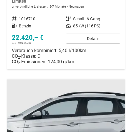
Limited
unverbindliche Lieferzeit: 5-7 Monate
Neuwagen
Fahrzeugnummer
1016710
Getriebe
Schalt. 6-Gang
Kraftstoff
Benzin
Leistung
85 kW (116 PS)
22.420,– €
Details
incl. 19% MwSt.
Verbrauch kombiniert:
5,40 l/100km
CO
-Klasse:
D
2
CO
-Emissionen:
124,00 g/km
2