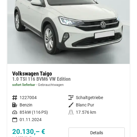
Volkswagen Taigo
1.0 TSI 116 BVM6 VW Edition
sofort lieferbar
Gebrauchtwagen
Fahrzeugnummer
1227004
Getriebe
Schaltgetriebe
Kraftstoff
Benzin
Außenfarbe
Blanc Pur
Leistung
85 kW (116 PS)
Kilometerstand
17.576 km
01.11.2024
20.130,– €
Details