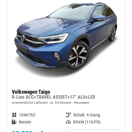
Volkswagen Taigo
R-Line ACC+TRAVEL ASSIST+17'' ALU+LED
unverbindliche Lieferzeit: ca. 5-6 Monate
Neuwagen
Fahrzeugnummer
1046762
Getriebe
Schalt. 6-Gang
Kraftstoff
Benzin
Leistung
85 kW (116 PS)