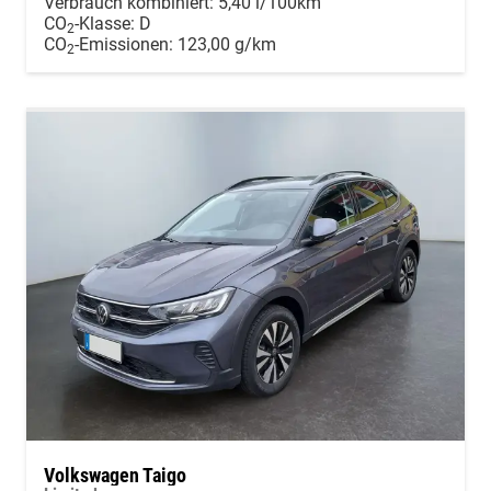
Verbrauch kombiniert:
5,40 l/100km
CO
-Klasse:
D
2
CO
-Emissionen:
123,00 g/km
2
Volkswagen Taigo