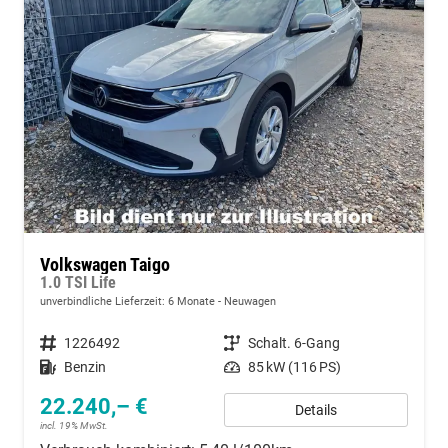
Volkswagen Taigo
1.0 TSI Life
unverbindliche Lieferzeit:
6 Monate
Neuwagen
Fahrzeugnummer
1226492
Getriebe
Schalt. 6-Gang
Kraftstoff
Benzin
Leistung
85 kW (116 PS)
22.240,– €
Details
incl. 19% MwSt.