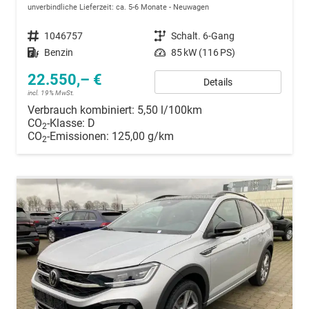
unverbindliche Lieferzeit: ca. 5-6 Monate
Neuwagen
Fahrzeugnummer
1046757
Getriebe
Schalt. 6-Gang
Kraftstoff
Benzin
Leistung
85 kW (116 PS)
22.550,– €
Details
incl. 19% MwSt.
Verbrauch kombiniert:
5,50 l/100km
CO
-Klasse:
D
2
CO
-Emissionen:
125,00 g/km
2