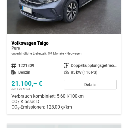
Volkswagen Taigo
Pure
unverbindliche Lieferzeit: 5-7 Monate
Neuwagen
Fahrzeugnummer
1221809
Getriebe
Doppelkupplungsgetriebe (DSG)
Kraftstoff
Benzin
Leistung
85 kW (116 PS)
21.100,– €
Details
incl. 19% MwSt.
Verbrauch kombiniert:
5,60 l/100km
CO
-Klasse:
D
2
CO
-Emissionen:
128,00 g/km
2