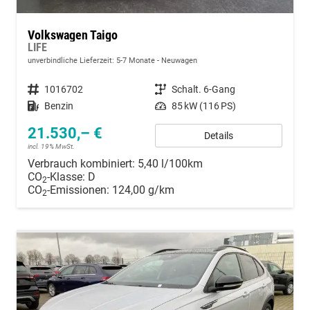
Volkswagen Taigo
LIFE
unverbindliche Lieferzeit: 5-7 Monate
Neuwagen
Fahrzeugnummer
1016702
Getriebe
Schalt. 6-Gang
Kraftstoff
Benzin
Leistung
85 kW (116 PS)
21.530,– €
Details
incl. 19% MwSt.
Verbrauch kombiniert:
5,40 l/100km
CO
-Klasse:
D
2
CO
-Emissionen:
124,00 g/km
2