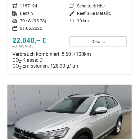
Fahrzeugnummer
1187194
Getriebe
Schaltgetriebe
Kraftstoff
Benzin
Außenfarbe
Reef Blue Metallic
Leistung
70 kW (95 PS)
Kilometerstand
10 km
01.06.2026
22.040,– €
Details
incl. 19% MwSt.
Verbrauch kombiniert:
5,60 l/100km
CO
-Klasse:
D
2
CO
-Emissionen:
128,00 g/km
2