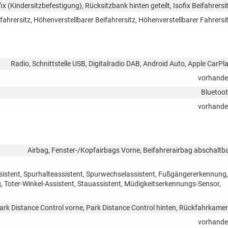
fix (Kindersitzbefestigung), Rücksitzbank hinten geteilt, Isofix Beifahrersi
fahrersitz, Höhenverstellbarer Beifahrersitz, Höhenverstellbarer Fahrersi
Radio, Schnittstelle USB, Digitalradio DAB, Android Auto, Apple CarPl
vorhand
Bluetoo
vorhand
Airbag, Fenster-/Kopfairbags Vorne, Beifahrerairbag abschaltb
sistent, Spurhalteassistent, Spurwechselassistent, Fußgängererkennung,
Toter-Winkel-Assistent, Stauassistent, Müdigkeitserkennungs-Sensor,
ark Distance Control vorne, Park Distance Control hinten, Rückfahrkame
vorhand