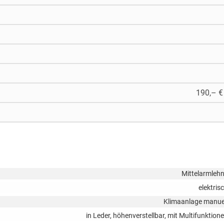
190,– €
Mittelarmleh
elektris
Klimaanlage manue
in Leder, höhenverstellbar, mit Multifunktion