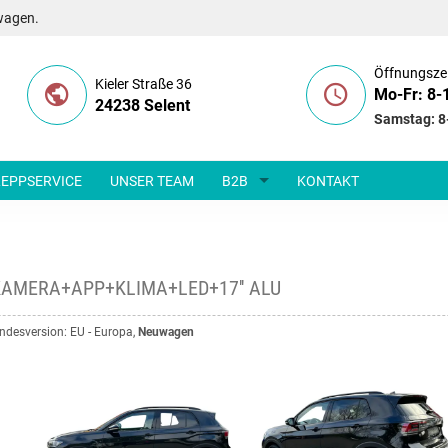
wagen.
Öffnungsze
Kieler Straße 36
Mo-Fr: 8-
24238 Selent
Samstag: 8
EPPSERVICE
UNSER TEAM
B2B
KONTAKT
C+KAMERA+APP+KLIMA+LED+17'' ALU
Landesversion: EU - Europa,
Neuwagen