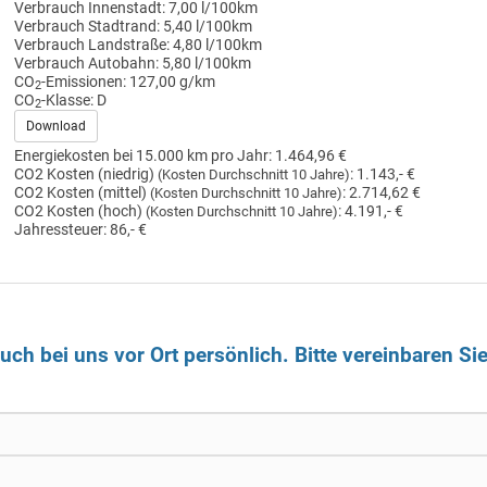
Verbrauch Innenstadt:
7,00 l/100km
Verbrauch Stadtrand:
5,40 l/100km
Verbrauch Landstraße:
4,80 l/100km
Verbrauch Autobahn:
5,80 l/100km
CO
-Emissionen:
127,00 g/km
2
CO
-Klasse:
D
2
Download
Energiekosten bei 15.000 km pro Jahr:
1.464,96 €
CO2 Kosten (niedrig)
:
1.143,- €
(Kosten Durchschnitt 10 Jahre)
CO2 Kosten (mittel)
:
2.714,62 €
(Kosten Durchschnitt 10 Jahre)
CO2 Kosten (hoch)
:
4.191,- €
(Kosten Durchschnitt 10 Jahre)
Jahressteuer:
86,- €
ch bei uns vor Ort persönlich. Bitte vereinbaren Si