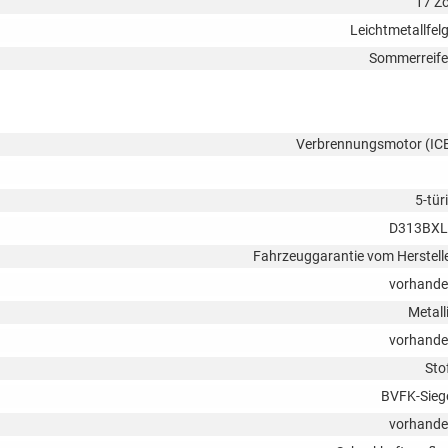
17 Zo
Leichtmetallfel
Sommerreif
Verbrennungsmotor (IC
5-tür
D313BXL
Fahrzeuggarantie vom Herstell
vorhand
Metall
vorhand
Sto
BVFK-Sieg
vorhand