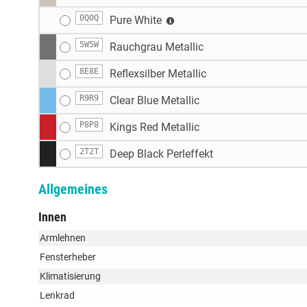
0Q0Q
Pure White
5W5W
Rauchgrau Metallic
8E8E
Reflexsilber Metallic
R9R9
Clear Blue Metallic
P8P8
Kings Red Metallic
2T2T
Deep Black Perleffekt
Allgemeines
Innen
Armlehnen
Fensterheber
Klimatisierung
Lenkrad