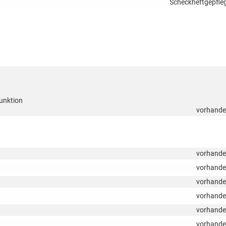
Scheckheftgepfle
unktion
vorhand
vorhand
vorhand
vorhand
vorhand
vorhand
vorhand