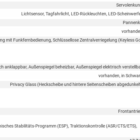
Servolenku
Lichtsensor, Tagfahrlicht, LED-Rückleuchten, LED-Scheinwerf
Pannenk
vorhand
lung mit Funkfernbedienung, Schlüssellose Zentralverriegelung (Keyless G
ch anklappbar, Außenspiegel beheizbar, Außenspiegel elektrisch verstellb
vorhanden, in Schwa
Privacy Glass (Heckscheibe und hintere Seitenscheiben abgedunkel
Frontantri
onisches Stabilitäts-Programm (ESP), Traktionskontrolle (ASR/CTS/ETS),