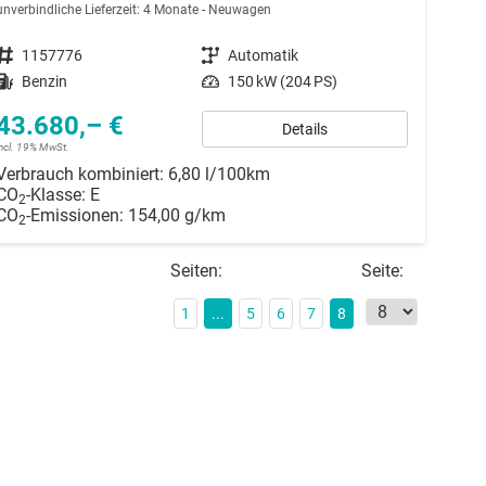
unverbindliche Lieferzeit:
4 Monate
Neuwagen
Fahrzeugnummer
1157776
Getriebe
Automatik
Kraftstoff
Benzin
Leistung
150 kW (204 PS)
43.680,– €
Details
incl. 19% MwSt.
Verbrauch kombiniert:
6,80 l/100km
CO
-Klasse:
E
2
CO
-Emissionen:
154,00 g/km
2
Seiten:
Seite:
1
...
5
6
7
8