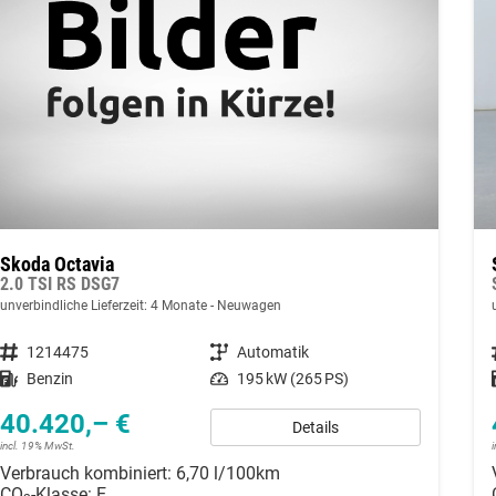
Skoda Octavia
2.0 TSI RS DSG7
unverbindliche Lieferzeit:
4 Monate
Neuwagen
Fahrzeugnummer
1214475
Getriebe
Automatik
Kraftstoff
Benzin
Leistung
195 kW (265 PS)
40.420,– €
Details
incl. 19% MwSt.
Verbrauch kombiniert:
6,70 l/100km
CO
-Klasse:
E