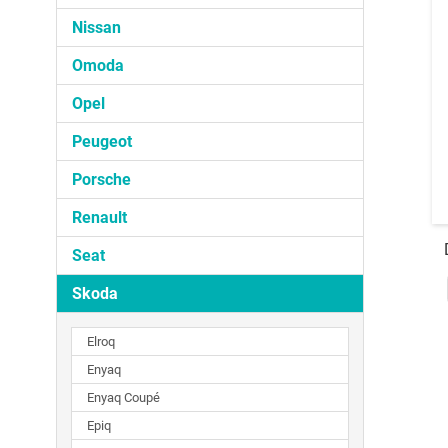
Nissan
Omoda
Opel
Peugeot
Porsche
Renault
Seat
Skoda
Elroq
Enyaq
Enyaq Coupé
Epiq