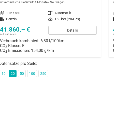
unverbindliche Lieferzeit:
4 Monate
Neuwagen
Fahrzeugnummer
1157780
Getriebe
Automatik
Kraftstoff
Benzin
Leistung
150 kW (204 PS)
41.860,– €
Details
incl. 19% MwSt.
Verbrauch kombiniert:
6,80 l/100km
CO
-Klasse:
E
2
CO
-Emissionen:
154,00 g/km
2
Datensätze pro Seite:
10
20
50
100
250