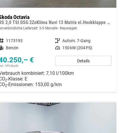
Skoda Octavia
RS 2,0 TSI DSG 2ZoKlima Navi 13 Matrix el.Heckklappe Sitzheizung ACC Digitales Cockpit 5J Garantie Leichtmetallfelgen
unverbindliche Lieferzeit: 3-5 Monate
Neuwagen
Fahrzeugnummer
1173193
Getriebe
Autom. 7-Gang
Kraftstoff
Benzin
Leistung
150 kW (204 PS)
40.250,– €
Details
incl. 19% MwSt.
Verbrauch kombiniert:
7,10 l/100km
CO
-Klasse:
E
2
CO
-Emissionen:
153,00 g/km
2