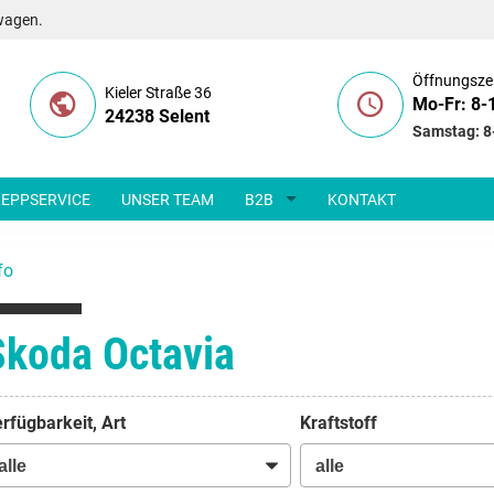
wagen.
Öffnungsze
Kieler Straße 36
Mo-Fr: 8-
24238 Selent
Samstag: 8
EPPSERVICE
UNSER TEAM
B2B
KONTAKT
fo
Skoda Octavia
rfügbarkeit, Art
Kraftstoff