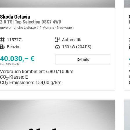
Skoda Octavia
2.0 TSI Top Selection DSG7 4WD
unverbindliche Lieferzeit:
4 Monate
Neuwagen
Fahrzeugnummer
1157771
Getriebe
Automatik
Kraftstoff
Benzin
Leistung
150 kW (204 PS)
40.030,– €
Details
incl. 19% MwSt.
Verbrauch kombiniert:
6,80 l/100km
CO
-Klasse:
E
2
CO
-Emissionen:
154,00 g/km
2