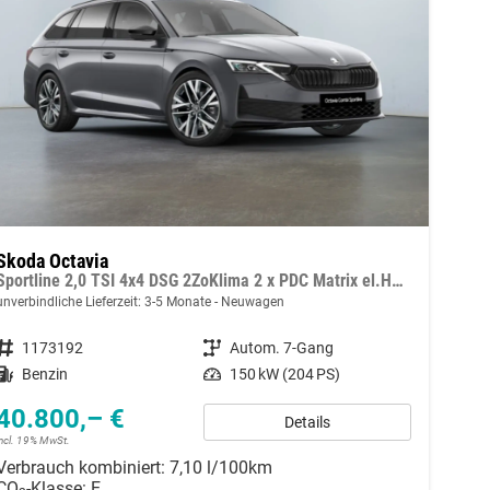
Skoda Octavia
Sportline 2,0 TSI 4x4 DSG 2ZoKlima 2 x PDC Matrix el.Heckklappe Sitzheizung Tempomat Digitales Cockpit 5J Garantie Leichtmetallfelgen
unverbindliche Lieferzeit: 3-5 Monate
Neuwagen
Fahrzeugnummer
1173192
Getriebe
Autom. 7-Gang
Kraftstoff
Benzin
Leistung
150 kW (204 PS)
40.800,– €
Details
incl. 19% MwSt.
Verbrauch kombiniert:
7,10 l/100km
CO
-Klasse:
E