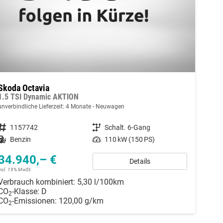
Skoda Octavia
1.5 TSI Dynamic AKTION
unverbindliche Lieferzeit:
4 Monate
Neuwagen
Fahrzeugnummer
1157742
Getriebe
Schalt. 6-Gang
Kraftstoff
Benzin
Leistung
110 kW (150 PS)
34.940,– €
Details
incl. 19% MwSt.
Verbrauch kombiniert:
5,30 l/100km
CO
-Klasse:
D
2
CO
-Emissionen:
120,00 g/km
2