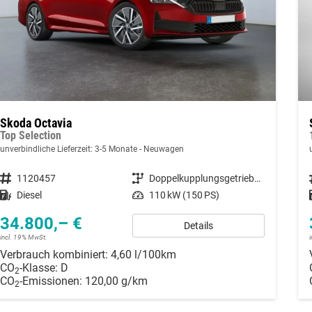
Skoda Octavia
Top Selection
unverbindliche Lieferzeit: 3-5 Monate
Neuwagen
Fahrzeugnummer
1120457
Getriebe
Doppelkupplungsgetriebe (DSG)
Kraftstoff
Diesel
Leistung
110 kW (150 PS)
34.800,– €
Details
incl. 19% MwSt.
Verbrauch kombiniert:
4,60 l/100km
CO
-Klasse:
D
2
CO
-Emissionen:
120,00 g/km
2