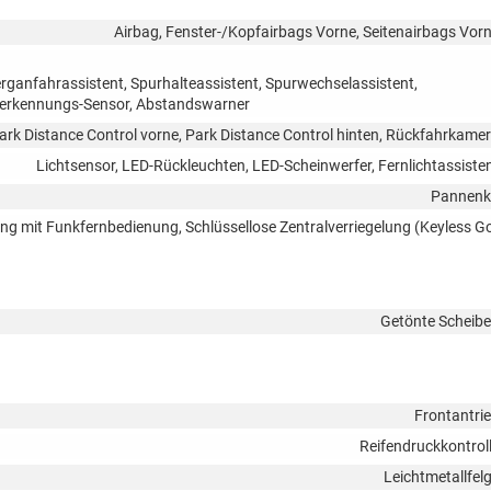
Airbag, Fenster-/Kopfairbags Vorne, Seitenairbags Vor
rganfahrassistent, Spurhalteassistent, Spurwechselassistent,
tserkennungs-Sensor, Abstandswarner
ark Distance Control vorne, Park Distance Control hinten, Rückfahrkame
Lichtsensor, LED-Rückleuchten, LED-Scheinwerfer, Fernlichtassiste
Pannenk
lung mit Funkfernbedienung, Schlüssellose Zentralverriegelung (Keyless G
Getönte Scheib
Frontantri
Reifendruckkontrol
Leichtmetallfel