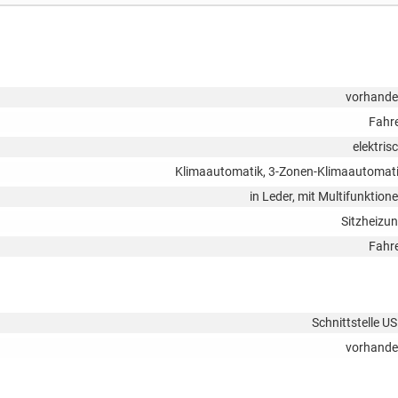
vorhand
Fahr
elektris
Klimaautomatik, 3-Zonen-Klimaautomat
in Leder, mit Multifunktion
Sitzheizu
Fahr
Schnittstelle U
vorhand