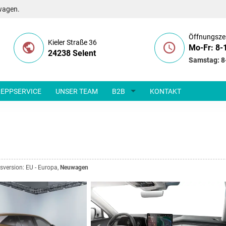
wagen.
Öffnungsze
Kieler Straße 36
Mo-Fr: 8-
24238 Selent
Samstag: 8
EPPSERVICE
UNSER TEAM
B2B
KONTAKT
esversion: EU - Europa,
Neuwagen