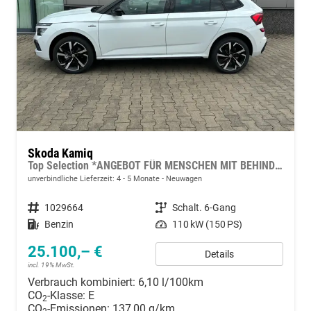
Skoda Kamiq
Top Selection *ANGEBOT FÜR MENSCHEN MIT BEHINDERUNG AB 50%! 1.5 TSI 150PS, 16"-Leichtmetallräder, Climatronic, Sitzheizung, Parksensoren hinten, SunSet, LED-Scheinwerfer, Tempomat, Radio 8", SmartLink (Navi-Funktion über Smartphone), M-Lederlenkrad beheizt, Virtual
unverbindliche Lieferzeit: 4 - 5 Monate
Neuwagen
Fahrzeugnummer
1029664
Getriebe
Schalt. 6-Gang
Kraftstoff
Benzin
Leistung
110 kW (150 PS)
25.100,– €
Details
incl. 19% MwSt.
Verbrauch kombiniert:
6,10 l/100km
CO
-Klasse:
E
2
CO
-Emissionen:
137,00 g/km