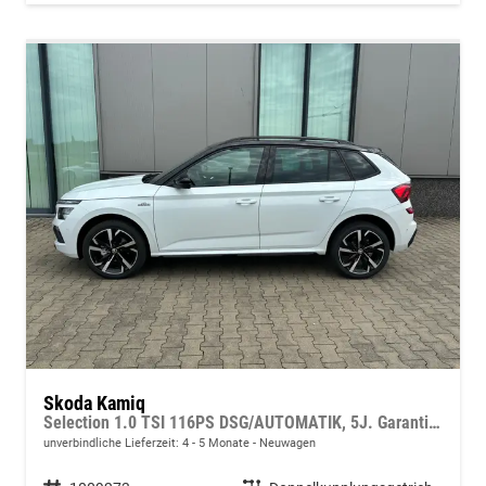
Skoda Kamiq
Selection 1.0 TSI 116PS DSG/AUTOMATIK, 5J. Garantie, 16" Alu, Climatronic, Winterpaket, Parksensoren hinten, Nebelscheinwerfer, Tempomat, M-Lederlenkrad, Radio 8" + Wireless Smartlink, LED-Scheinwerfer, Virtual Cockpit
unverbindliche Lieferzeit: 4 - 5 Monate
Neuwagen