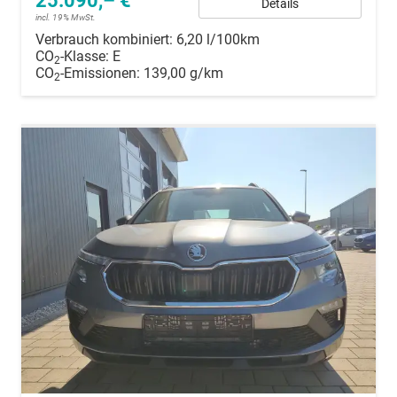
25.090,– €
Details
incl. 19% MwSt.
Verbrauch kombiniert:
6,20 l/100km
CO
-Klasse:
E
2
CO
-Emissionen:
139,00 g/km
2