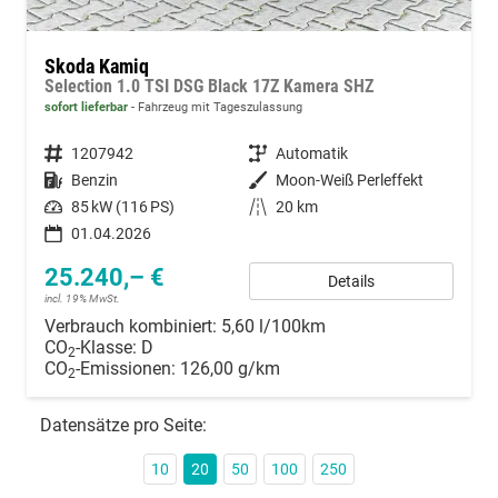
Skoda Kamiq
Selection 1.0 TSI DSG Black 17Z Kamera SHZ
sofort lieferbar
Fahrzeug mit Tageszulassung
Fahrzeugnummer
1207942
Getriebe
Automatik
Kraftstoff
Benzin
Außenfarbe
Moon-Weiß Perleffekt
Leistung
85 kW (116 PS)
Kilometerstand
20 km
01.04.2026
25.240,– €
Details
incl. 19% MwSt.
Verbrauch kombiniert:
5,60 l/100km
CO
-Klasse:
D
2
CO
-Emissionen:
126,00 g/km
2
Datensätze pro Seite:
10
20
50
100
250