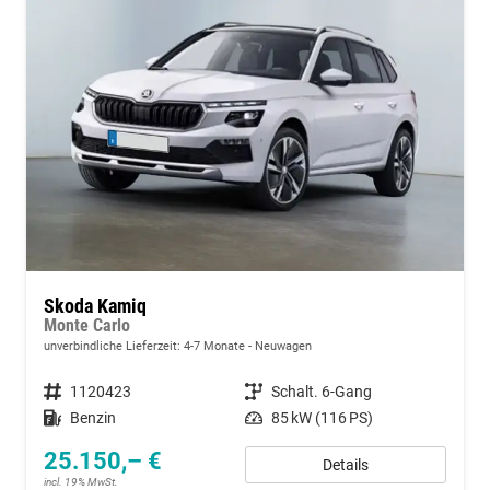
Skoda Kamiq
Monte Carlo
unverbindliche Lieferzeit: 4-7 Monate
Neuwagen
Fahrzeugnummer
1120423
Getriebe
Schalt. 6-Gang
Kraftstoff
Benzin
Leistung
85 kW (116 PS)
25.150,– €
Details
incl. 19% MwSt.