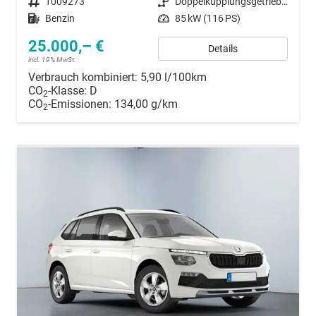
Fahrzeugnummer
1009273
Getriebe
Doppelkupplungsgetriebe (DSG)
Kraftstoff
Benzin
Leistung
85 kW (116 PS)
25.000,– €
Details
incl. 19% MwSt.
Verbrauch kombiniert:
5,90 l/100km
CO
-Klasse:
D
2
CO
-Emissionen:
134,00 g/km
2