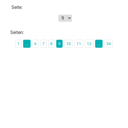
Seite:
Seiten:
1
...
6
7
8
9
10
11
12
...
34