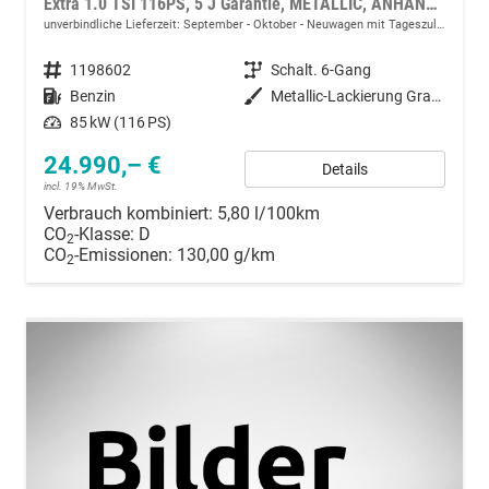
Extra 1.0 TSI 116PS, 5 J Garantie, METALLIC, ANHÄNGERKUPPLUNG, 16" Alu, Climatronic, Radio 8" + SmartLink, Parksensoren hinten, Rückfahrkamera, Sitzheizung, SunSet, Tempomat, Armlehne, NSW, LED-Scheinwerfer, Dachreling, Virtual Cockpit, Reserverad
unverbindliche Lieferzeit: September - Oktober
Neuwagen mit Tageszulassung
Fahrzeugnummer
1198602
Getriebe
Schalt. 6-Gang
Kraftstoff
Benzin
Außenfarbe
Metallic-Lackierung Graphit-Grau
Leistung
85 kW (116 PS)
24.990,– €
Details
incl. 19% MwSt.
Verbrauch kombiniert:
5,80 l/100km
CO
-Klasse:
D
2
CO
-Emissionen:
130,00 g/km
2