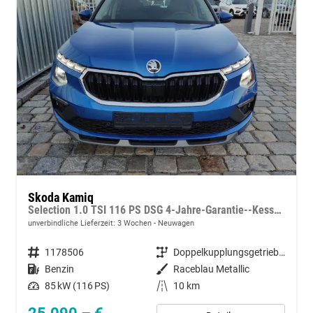
Skoda Kamiq
Selection 1.0 TSI 116 PS DSG 4-Jahre-Garantie--Kessy-16" Alu-2-Zonen-Climatronic-Tempomat-LED-AppleCarPlay-AndroidAuto-Rückfahrkamera-2xPDC
unverbindliche Lieferzeit:
3 Wochen
Neuwagen
Fahrzeugnummer
1178506
Getriebe
Doppelkupplungsgetriebe (DSG)
Kraftstoff
Benzin
Außenfarbe
Raceblau Metallic
Leistung
85 kW (116 PS)
Kilometerstand
10 km