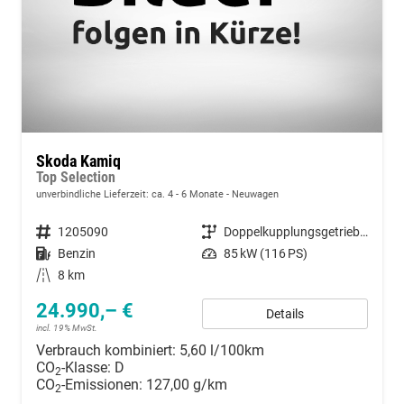
Skoda Kamiq
Top Selection
unverbindliche Lieferzeit: ca. 4 - 6 Monate
Neuwagen
Fahrzeugnummer
1205090
Getriebe
Doppelkupplungsgetriebe (DSG)
Kraftstoff
Benzin
Leistung
85 kW (116 PS)
Kilometerstand
8 km
24.990,– €
Details
incl. 19% MwSt.
Verbrauch kombiniert:
5,60 l/100km
CO
-Klasse:
D
2
CO
-Emissionen:
127,00 g/km
2