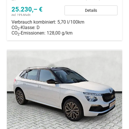
25.230,– €
Details
incl. 19% MwSt.
Verbrauch kombiniert:
5,70 l/100km
CO
-Klasse:
D
2
CO
-Emissionen:
128,00 g/km
2