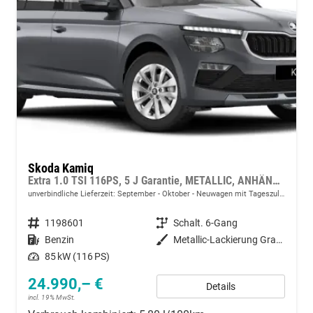
Skoda Kamiq
Extra 1.0 TSI 116PS, 5 J Garantie, METALLIC, ANHÄNGERKUPPLUNG, 16" Alu, Climatronic, Radio 8" + SmartLink, Parksensoren hinten, Rückfahrkamera, Sitzheizung, SunSet, Tempomat, Armlehne, NSW, LED-Scheinwerfer, Dachreling, Virtual Cockpit, Reserverad
unverbindliche Lieferzeit: September - Oktober
Neuwagen mit Tageszulassung
Fahrzeugnummer
1198601
Getriebe
Schalt. 6-Gang
Kraftstoff
Benzin
Außenfarbe
Metallic-Lackierung Graphit-Grau
Leistung
85 kW (116 PS)
24.990,– €
Details
incl. 19% MwSt.