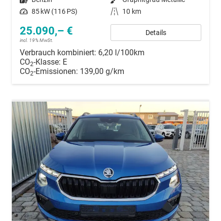
Leistung
85 kW (116 PS)
Kilometerstand
10 km
25.090,– €
Details
incl. 19% MwSt.
Verbrauch kombiniert:
6,20 l/100km
CO
-Klasse:
E
2
CO
-Emissionen:
139,00 g/km
2