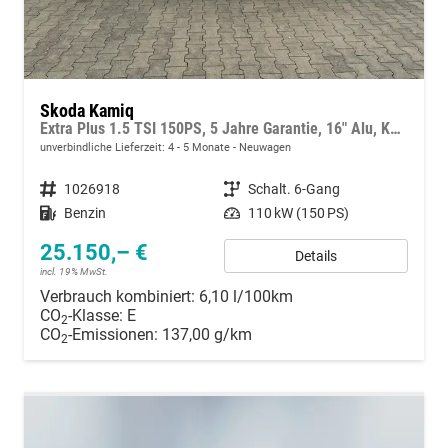
Skoda Kamiq
Extra Plus 1.5 TSI 150PS, 5 Jahre Garantie, 16" Alu, Kessy, Alarm, Parksensoren vo/hi, Rückfahrkamera, Climatronic, Radio 8" + SmartLink, Sitzheizung, Tempomat, M-Lederlenkrad beheizt, Armlehne, NSW, SunSet, Virtual Cockpit
unverbindliche Lieferzeit: 4 - 5 Monate
Neuwagen
Fahrzeugnummer
1026918
Getriebe
Schalt. 6-Gang
Kraftstoff
Benzin
Leistung
110 kW (150 PS)
25.150,– €
Details
incl. 19% MwSt.
Verbrauch kombiniert:
6,10 l/100km
CO
-Klasse:
E
2
CO
-Emissionen:
137,00 g/km
2