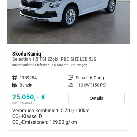
Skoda Kamiq
Selection 1,5 TSI 2Zokli PDC SHZ LED 5JG
unverbindliche Lieferzeit: 3-5 Monate
Neuwagen
Fahrzeugnummer
1159254
Getriebe
Schalt. 6-Gang
Kraftstoff
Benzin
Leistung
110 kW (150 PS)
25.050,– €
Details
incl. 19% MwSt.
Verbrauch kombiniert:
5,70 l/100km
CO
-Klasse:
D
2
CO
-Emissionen:
129,00 g/km
2