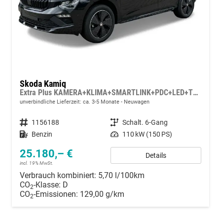
Skoda Kamiq
Extra Plus KAMERA+KLIMA+SMARTLINK+PDC+LED+TEMPOMAT
unverbindliche Lieferzeit: ca. 3-5 Monate
Neuwagen
Fahrzeugnummer
1156188
Getriebe
Schalt. 6-Gang
Kraftstoff
Benzin
Leistung
110 kW (150 PS)
25.180,– €
Details
incl. 19% MwSt.
Verbrauch kombiniert:
5,70 l/100km
CO
-Klasse:
D
2
CO
-Emissionen:
129,00 g/km
2