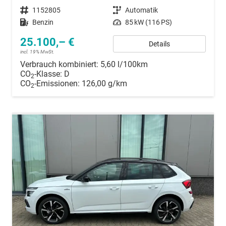
Fahrzeugnummer
1152805
Getriebe
Automatik
Kraftstoff
Benzin
Leistung
85 kW (116 PS)
25.100,– €
Details
incl. 19% MwSt.
Verbrauch kombiniert:
5,60 l/100km
CO
-Klasse:
D
2
CO
-Emissionen:
126,00 g/km
2