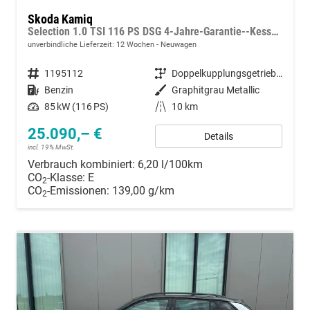
Skoda Kamiq
Selection 1.0 TSI 116 PS DSG 4-Jahre-Garantie--Kessy-16" Alu-2-Zonen-Climatronic-Tempomat-LED-AppleCarPlay-AndroidAuto-Rückfahrkamera-2xPDC
unverbindliche Lieferzeit:
12 Wochen
Neuwagen
Fahrzeugnummer
1195112
Getriebe
Doppelkupplungsgetriebe (DSG)
Kraftstoff
Benzin
Außenfarbe
Graphitgrau Metallic
Leistung
85 kW (116 PS)
Kilometerstand
10 km
25.090,– €
Details
incl. 19% MwSt.
Verbrauch kombiniert:
6,20 l/100km
CO
-Klasse:
E
2
CO
-Emissionen:
139,00 g/km
2