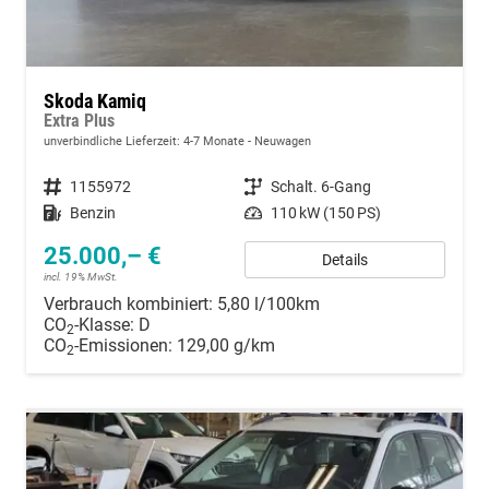
Skoda Kamiq
Extra Plus
unverbindliche Lieferzeit: 4-7 Monate
Neuwagen
Fahrzeugnummer
1155972
Getriebe
Schalt. 6-Gang
Kraftstoff
Benzin
Leistung
110 kW (150 PS)
25.000,– €
Details
incl. 19% MwSt.
Verbrauch kombiniert:
5,80 l/100km
CO
-Klasse:
D
2
CO
-Emissionen:
129,00 g/km
2