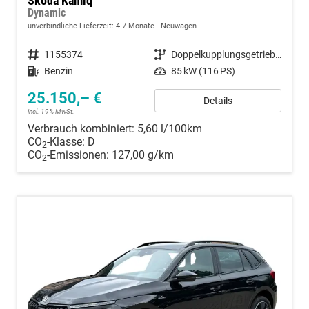
Skoda Kamiq
Dynamic
unverbindliche Lieferzeit: 4-7 Monate
Neuwagen
Fahrzeugnummer
1155374
Getriebe
Doppelkupplungsgetriebe (DSG)
Kraftstoff
Benzin
Leistung
85 kW (116 PS)
25.150,– €
Details
incl. 19% MwSt.
Verbrauch kombiniert:
5,60 l/100km
CO
-Klasse:
D
2
CO
-Emissionen:
127,00 g/km
2