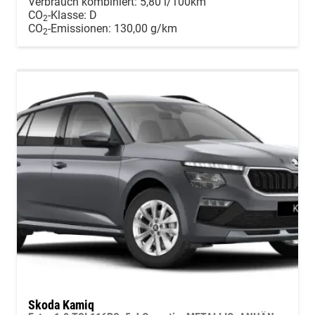
Verbrauch kombiniert:
5,80 l/100km
CO
-Klasse:
D
2
CO
-Emissionen:
130,00 g/km
2
Skoda Kamiq