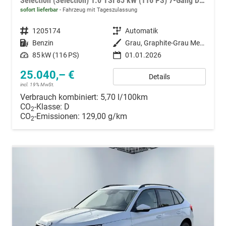
Selection (Selection) 1.0 TSI 85 kW (116 PS) 7-Gang DSG
sofort lieferbar
Fahrzeug mit Tageszulassung
Fahrzeugnummer
1205174
Getriebe
Automatik
Kraftstoff
Benzin
Außenfarbe
Grau, Graphite-Grau Metallic (5X) / Dach Schwarz
Leistung
85 kW (116 PS)
01.01.2026
25.040,– €
Details
incl. 19% MwSt.
Verbrauch kombiniert:
5,70 l/100km
CO
-Klasse:
D
2
CO
-Emissionen:
129,00 g/km
2