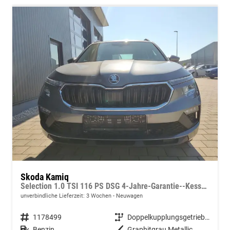
Skoda Kamiq
Selection 1.0 TSI 116 PS DSG 4-Jahre-Garantie--Kessy-16" Alu-2-Zonen-Climatronic-Tempomat-LED-AppleCarPlay-AndroidAuto-Rückfahrkamera-2xPDC
unverbindliche Lieferzeit:
3 Wochen
Neuwagen
Fahrzeugnummer
1178499
Getriebe
Doppelkupplungsgetriebe (DSG)
Kraftstoff
Benzin
Außenfarbe
Graphitgrau Metallic