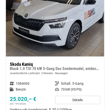
Skoda Kamiq
Black 1.0 TSI 70 kW 5-Gang Das Sondermodel, entdecken Sie die reichhaltige Serienausstattung
unverbindliche Lieferzeit:
3 Monate
Neuwagen
Fahrzeugnummer
1084060
Getriebe
Schalt. 5-Gang
Kraftstoff
Benzin
Leistung
70 kW (95 PS)
25.020,– €
Details
incl. 19% MwSt.
Verbrauch kombiniert:
5,70 l/100km