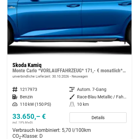
Skoda Kamiq
Monte Carlo *VORLAUFFAHRZEUG* 171,- € monatlich* 36 Monate* Ohne Kilometerbegrenzung*
unverbindliche Lieferzeit:
30.10.2026
Neuwagen
Fahrzeugnummer
1217973
Getriebe
Autom. 7-Gang
Kraftstoff
Benzin
Außenfarbe
Race-Blau Metallic / Fahrzeugdach Black Magic perleffekt inkl. Color-Concept Schwarz
Leistung
110 kW (150 PS)
Kilometerstand
10 km
33.650,– €
Details
incl. 19% MwSt.
Verbrauch kombiniert:
5,70 l/100km
CO
-Klasse:
D
2