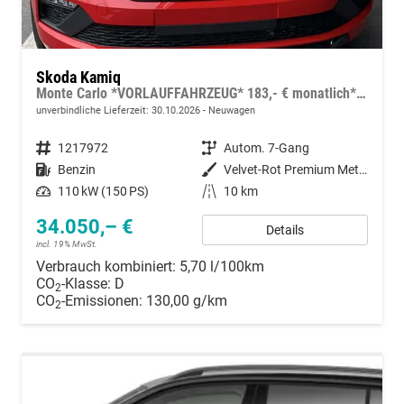
Skoda Kamiq
Monte Carlo *VORLAUFFAHRZEUG* 183,- € monatlich* 36 Monate* Ohne Kilometerbegrenzung*
unverbindliche Lieferzeit:
30.10.2026
Neuwagen
Fahrzeugnummer
1217972
Getriebe
Autom. 7-Gang
Kraftstoff
Benzin
Außenfarbe
Velvet-Rot Premium Metallic / Fahrzeugdach Black Magic perleffekt inkl. Color-Concept Schwarz
Leistung
110 kW (150 PS)
Kilometerstand
10 km
34.050,– €
Details
incl. 19% MwSt.
Verbrauch kombiniert:
5,70 l/100km
CO
-Klasse:
D
2
CO
-Emissionen:
130,00 g/km
2