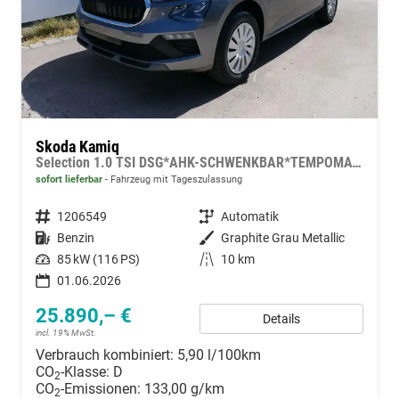
Skoda Kamiq
Selection 1.0 TSI DSG*AHK-SCHWENKBAR*TEMPOMAT*PDC-HINTEN*KEYLESS-GO*SHZ*
sofort lieferbar
Fahrzeug mit Tageszulassung
Fahrzeugnummer
1206549
Getriebe
Automatik
Kraftstoff
Benzin
Außenfarbe
Graphite Grau Metallic
Leistung
85 kW (116 PS)
Kilometerstand
10 km
01.06.2026
25.890,– €
Details
incl. 19% MwSt.
Verbrauch kombiniert:
5,90 l/100km
CO
-Klasse:
D
2
CO
-Emissionen:
133,00 g/km
2