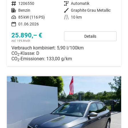
Fahrzeugnummer
1206550
Getriebe
Automatik
Kraftstoff
Benzin
Außenfarbe
Graphite Grau Metallic
Leistung
85 kW (116 PS)
Kilometerstand
10 km
01.06.2026
25.890,– €
Details
incl. 19% MwSt.
Verbrauch kombiniert:
5,90 l/100km
CO
-Klasse:
D
2
CO
-Emissionen:
133,00 g/km
2