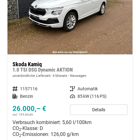
Skoda Kamiq
1.0 TSI DSG Dynamic AKTION
unverbindliche Lieferzeit:
4 Monate
Neuwagen
Fahrzeugnummer
1157116
Getriebe
Automatik
Kraftstoff
Benzin
Leistung
85 kW (116 PS)
26.000,– €
Details
incl. 19% MwSt.
Verbrauch kombiniert:
5,60 l/100km
CO
-Klasse:
D
2
CO
-Emissionen:
126,00 g/km
2