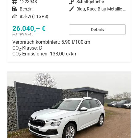
Fahrzeugnummer
1223948
Getriebe
Schaltgetriebe
Kraftstoff
Benzin
Außenfarbe
Blau, Race-Blau Metallic (8X)
Leistung
85 kW (116 PS)
26.040,– €
Details
incl. 19% MwSt.
Verbrauch kombiniert:
5,90 l/100km
CO
-Klasse:
D
2
CO
-Emissionen:
133,00 g/km
2