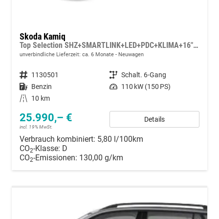
Skoda Kamiq
Top Selection SHZ+SMARTLINK+LED+PDC+KLIMA+16" ALU
unverbindliche Lieferzeit: ca. 6 Monate
Neuwagen
Fahrzeugnummer
1130501
Getriebe
Schalt. 6-Gang
Kraftstoff
Benzin
Leistung
110 kW (150 PS)
Kilometerstand
10 km
25.990,– €
Details
incl. 19% MwSt.
Verbrauch kombiniert:
5,80 l/100km
CO
-Klasse:
D
2
CO
-Emissionen:
130,00 g/km
2