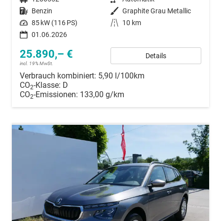
Kraftstoff
Benzin
Außenfarbe
Graphite Grau Metallic
Leistung
85 kW (116 PS)
Kilometerstand
10 km
01.06.2026
25.890,– €
Details
incl. 19% MwSt.
Verbrauch kombiniert:
5,90 l/100km
CO
-Klasse:
D
2
CO
-Emissionen:
133,00 g/km
2