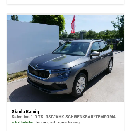
Skoda Kamiq
Selection 1.0 TSI DSG*AHK-SCHWENKBAR*TEMPOMAT*PDC-HINTEN*KEYLESS-GO*SHZ*
sofort lieferbar
Fahrzeug mit Tageszulassung