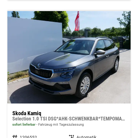
Skoda Kamiq
Selection 1.0 TSI DSG*AHK-SCHWENKBAR*TEMPOMAT*PDC-HINTEN*KEYLESS-GO*SHZ*
sofort lieferbar
Fahrzeug mit Tageszulassung
Fahrzeugnummer
1206552
Getriebe
Automatik