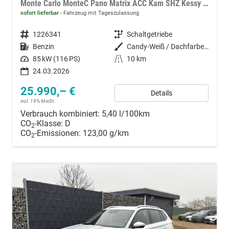
Monte Carlo MonteC Pano Matrix ACC Kam SHZ Kessy SunS
sofort lieferbar
Fahrzeug mit Tageszulassung
Fahrzeugnummer
1226341
Getriebe
Schaltgetriebe
Kraftstoff
Benzin
Außenfarbe
Candy-Weiß / Dachfarbe schwarz
Leistung
85 kW (116 PS)
Kilometerstand
10 km
24.03.2026
25.990,– €
Details
incl. 19% MwSt.
Verbrauch kombiniert:
5,40 l/100km
CO
-Klasse:
D
2
CO
-Emissionen:
123,00 g/km
2