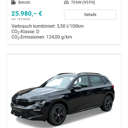
Kraftstoff
Benzin
Leistung
70 kW (95 PS)
25.980,– €
Details
incl. 19% MwSt.
Verbrauch kombiniert:
5,50 l/100km
CO
-Klasse:
D
2
CO
-Emissionen:
124,00 g/km
2