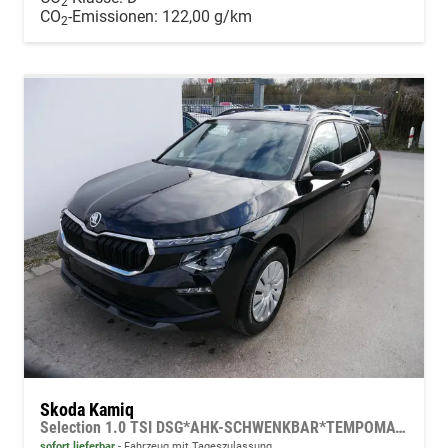
2
CO
-Emissionen:
122,00 g/km
2
Skoda Kamiq
Selection 1.0 TSI DSG*AHK-SCHWENKBAR*TEMPOMAT*PDC-HINTEN*KEYLESS-GO*SHZ*
sofort lieferbar
Fahrzeug mit Tageszulassung