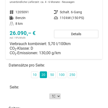
unverbindliche Lieferzeit: ca. 4 - 6 Monate
Neuwagen
Fahrzeugnummer
1205091
Getriebe
Schalt. 6-Gang
Kraftstoff
Benzin
Leistung
110 kW (150 PS)
Kilometerstand
8 km
26.090,– €
Details
incl. 19% MwSt.
Verbrauch kombiniert:
5,70 l/100km
CO
-Klasse:
D
2
CO
-Emissionen:
130,00 g/km
2
Datensätze pro Seite:
10
20
50
100
250
Seite: