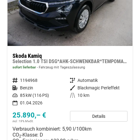
Skoda Kamiq
Selection 1.0 TSI DSG*AHK-SCHWENKBAR*TEMPOMAT*PDC-HINTEN*KEYLESS-GO*SHZ*
sofort lieferbar
Fahrzeug mit Tageszulassung
Fahrzeugnummer
1194968
Getriebe
Automatik
Kraftstoff
Benzin
Außenfarbe
Blackmagic Perleffekt
Leistung
85 kW (116 PS)
Kilometerstand
10 km
01.04.2026
25.890,– €
Details
incl. 19% MwSt.
Verbrauch kombiniert:
5,90 l/100km
CO
-Klasse:
D
2