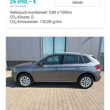
26.090,– €
Details
incl. 19% MwSt.
Verbrauch kombiniert:
5,80 l/100km
CO
-Klasse:
D
2
CO
-Emissionen:
130,00 g/km
2