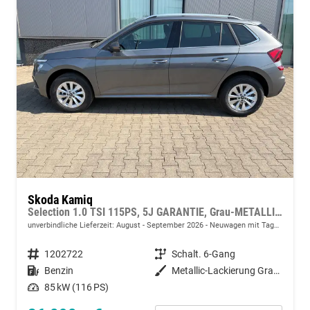
Skoda Kamiq
Selection 1.0 TSI 115PS, 5J GARANTIE, Grau-METALLIC, ELEKTR. HECKKLAPPE, ANHÄNGERKUPPLUNG, BEH. FRONTSCHEIBE, Sitzheizung, Lenkradheizung, Ladeboden var, ACC, SIDE Assist, Virtual Cockpit 10", Parksensoren v/h, Kamera, KESSY, Privacy-Glas, 16" Alu, Climatronic
unverbindliche Lieferzeit: August - September 2026
Neuwagen mit Tageszulassung
Fahrzeugnummer
1202722
Getriebe
Schalt. 6-Gang
Kraftstoff
Benzin
Außenfarbe
Metallic-Lackierung Graphit-Grau
Leistung
85 kW (116 PS)