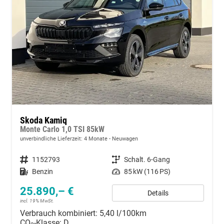
Skoda Kamiq
Monte Carlo 1,0 TSI 85kW
unverbindliche Lieferzeit:
4 Monate
Neuwagen
Fahrzeugnummer
1152793
Getriebe
Schalt. 6-Gang
Kraftstoff
Benzin
Leistung
85 kW (116 PS)
25.890,– €
Details
incl. 19% MwSt.
Verbrauch kombiniert:
5,40 l/100km
CO
-Klasse:
D