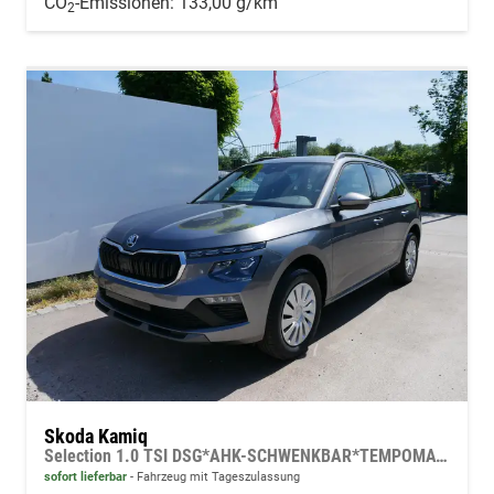
CO
-Emissionen:
133,00 g/km
2
Skoda Kamiq
Selection 1.0 TSI DSG*AHK-SCHWENKBAR*TEMPOMAT*PDC-HINTEN*KEYLESS-GO*SHZ*
sofort lieferbar
Fahrzeug mit Tageszulassung