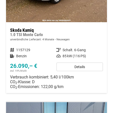
Skoda Kamiq
1.0 TSI Monte Carlo
unverbindliche Lieferzeit:
4 Monate
Neuwagen
Fahrzeugnummer
1157129
Getriebe
Schalt. 6-Gang
Kraftstoff
Benzin
Leistung
85 kW (116 PS)
26.090,– €
Details
incl. 19% MwSt.
Verbrauch kombiniert:
5,40 l/100km
CO
-Klasse:
D
2
CO
-Emissionen:
122,00 g/km
2