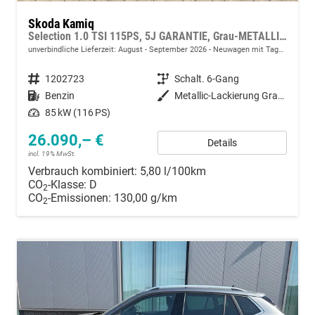
Skoda Kamiq
Selection 1.0 TSI 115PS, 5J GARANTIE, Grau-METALLIC, ELEKTR. HECKKLAPPE, ANHÄNGERKUPPLUNG, BEH. FRONTSCHEIBE, Sitzheizung, Lenkradheizung, Ladeboden var, ACC, SIDE Assist, Virtual Cockpit 10", Parksensoren v/h, Kamera, KESSY, Privacy-Glas, 16" Alu, Climatronic
unverbindliche Lieferzeit: August - September 2026
Neuwagen mit Tageszulassung
Fahrzeugnummer
1202723
Getriebe
Schalt. 6-Gang
Kraftstoff
Benzin
Außenfarbe
Metallic-Lackierung Graphit-Grau
Leistung
85 kW (116 PS)
26.090,– €
Details
incl. 19% MwSt.
Verbrauch kombiniert:
5,80 l/100km
CO
-Klasse:
D
2
CO
-Emissionen:
130,00 g/km
2