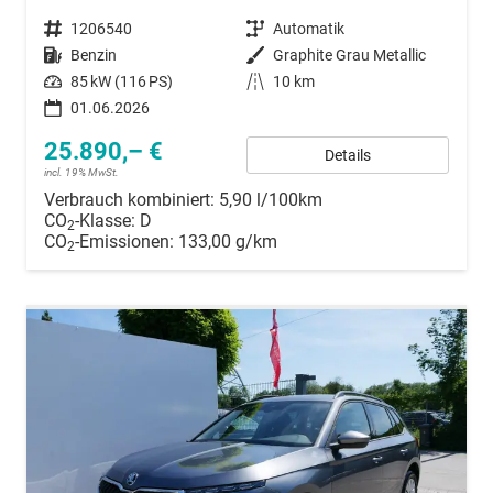
Fahrzeugnummer
1206540
Getriebe
Automatik
Kraftstoff
Benzin
Außenfarbe
Graphite Grau Metallic
Leistung
85 kW (116 PS)
Kilometerstand
10 km
01.06.2026
25.890,– €
Details
incl. 19% MwSt.
Verbrauch kombiniert:
5,90 l/100km
CO
-Klasse:
D
2
CO
-Emissionen:
133,00 g/km
2