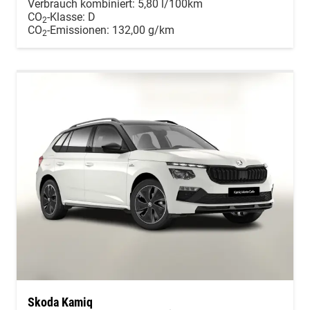
Verbrauch kombiniert:
5,80 l/100km
CO
-Klasse:
D
2
CO
-Emissionen:
132,00 g/km
2
Skoda Kamiq