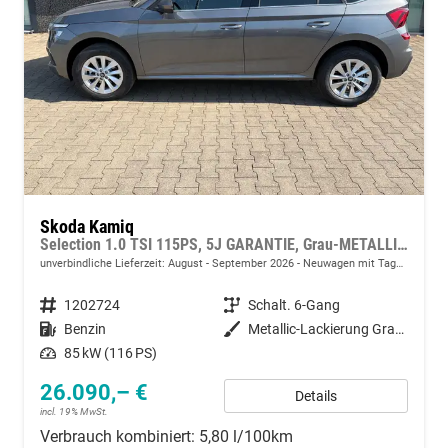
Skoda Kamiq
Selection 1.0 TSI 115PS, 5J GARANTIE, Grau-METALLIC, ELEKTR. HECKKLAPPE, ANHÄNGERKUPPLUNG, BEH. FRONTSCHEIBE, Sitzheizung, Lenkradheizung, Ladeboden var, ACC, SIDE Assist, Virtual Cockpit 10", Parksensoren v/h, Kamera, KESSY, Privacy-Glas, 16" Alu, Climatronic
unverbindliche Lieferzeit: August - September 2026
Neuwagen mit Tageszulassung
Fahrzeugnummer
1202724
Getriebe
Schalt. 6-Gang
Kraftstoff
Benzin
Außenfarbe
Metallic-Lackierung Graphit-Grau
Leistung
85 kW (116 PS)
26.090,– €
Details
incl. 19% MwSt.
Verbrauch kombiniert:
5,80 l/100km