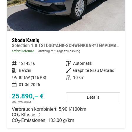
Skoda Kamiq
Selection 1.0 TSI DSG*AHK-SCHWENKBAR*TEMPOMAT*PDC-HINTEN*KEYLESS-GO*SHZ*
sofort lieferbar
Fahrzeug mit Tageszulassung
Fahrzeugnummer
1214316
Getriebe
Automatik
Kraftstoff
Benzin
Außenfarbe
Graphite Grau Metallic
Leistung
85 kW (116 PS)
Kilometerstand
10 km
01.06.2026
25.890,– €
Details
incl. 19% MwSt.
Verbrauch kombiniert:
5,90 l/100km
CO
-Klasse:
D
2
CO
-Emissionen:
133,00 g/km
2