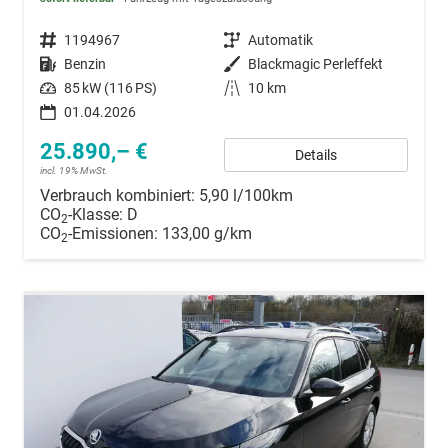
Fahrzeugnummer
1194967
Getriebe
Automatik
Kraftstoff
Benzin
Außenfarbe
Blackmagic Perleffekt
Leistung
85 kW (116 PS)
Kilometerstand
10 km
01.04.2026
25.890,– €
Details
incl. 19% MwSt.
Verbrauch kombiniert:
5,90 l/100km
CO
-Klasse:
D
2
CO
-Emissionen:
133,00 g/km
2