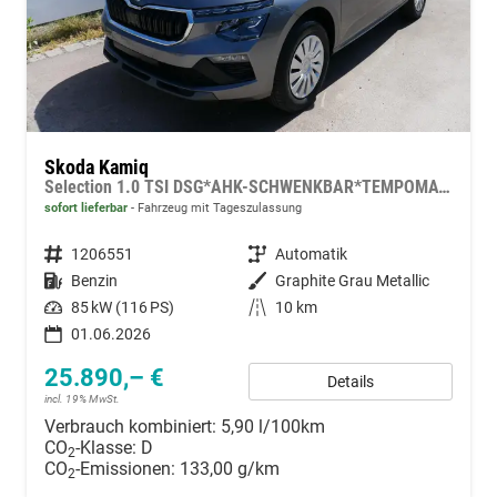
Skoda Kamiq
Selection 1.0 TSI DSG*AHK-SCHWENKBAR*TEMPOMAT*PDC-HINTEN*KEYLESS-GO*SHZ*
sofort lieferbar
Fahrzeug mit Tageszulassung
Fahrzeugnummer
1206551
Getriebe
Automatik
Kraftstoff
Benzin
Außenfarbe
Graphite Grau Metallic
Leistung
85 kW (116 PS)
Kilometerstand
10 km
01.06.2026
25.890,– €
Details
incl. 19% MwSt.
Verbrauch kombiniert:
5,90 l/100km
CO
-Klasse:
D
2
CO
-Emissionen:
133,00 g/km
2