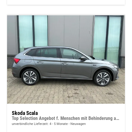
Skoda Scala
Top Selection Angebot f. Menschen mit Behinderung ab 50 %! 1.5 TSI 150PS, 16"-Leichtmetallräder, Climatronic, Verlängerte Heckscheibe, SunSet, Parksensoren hinten, Winter-Paket, M-Lederlenkrad beheizt, LED-Scheinwerfer, Tempomat, Virtual Cockpit, Radio 8", SmartLink,
unverbindliche Lieferzeit: 4 - 5 Monate
Neuwagen