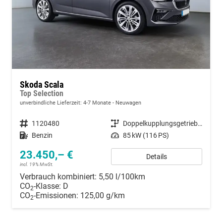
Skoda Scala
Top Selection
unverbindliche Lieferzeit: 4-7 Monate
Neuwagen
Fahrzeugnummer
1120480
Getriebe
Doppelkupplungsgetriebe (DSG)
Kraftstoff
Benzin
Leistung
85 kW (116 PS)
23.450,– €
Details
incl. 19% MwSt.
Verbrauch kombiniert:
5,50 l/100km
CO
-Klasse:
D
2
CO
-Emissionen:
125,00 g/km
2