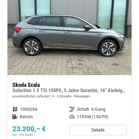
Skoda Scala
Selection 1.5 TSI 150PS, 5 Jahre Garantie, 16" Alufelgen, Parksensoren hinten, FULL-LED-Scheinwerfer, Winter-Paket, Climatronic, NSW, Infotainment 8", Wireless SmartLink, Tempomat, M-Lederlenkrad
unverbindliche Lieferzeit: 4 - 5 Monate
Neuwagen
Fahrzeugnummer
1009294
Getriebe
Schalt. 6-Gang
Kraftstoff
Benzin
Leistung
110 kW (150 PS)
23.200,– €
Details
incl. 19% MwSt.