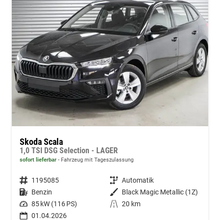
Skoda Scala
1,0 TSI DSG Selection - LAGER
sofort lieferbar
Fahrzeug mit Tageszulassung
Fahrzeugnummer
1195085
Getriebe
Automatik
Kraftstoff
Benzin
Außenfarbe
Black Magic Metallic (1Z)
Leistung
85 kW (116 PS)
Kilometerstand
20 km
01.04.2026