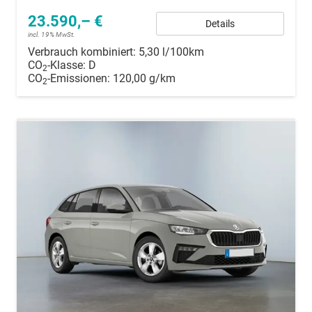
23.590,– €
Details
incl. 19% MwSt.
Verbrauch kombiniert:
5,30 l/100km
CO
-Klasse:
D
2
CO
-Emissionen:
120,00 g/km
2