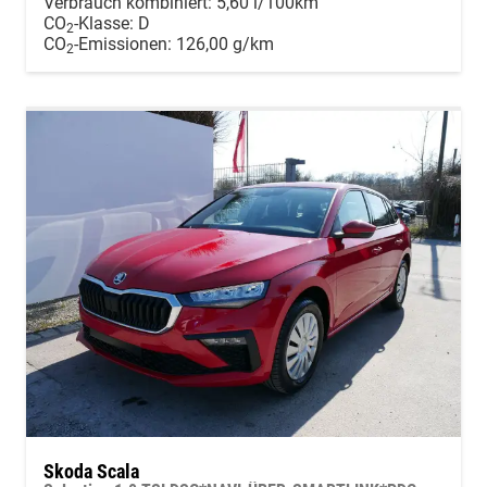
Verbrauch kombiniert:
5,60 l/100km
CO
-Klasse:
D
2
CO
-Emissionen:
126,00 g/km
2
Skoda Scala