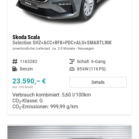
Skoda Scala
Selection SHZ+ACC+RFK+PDC+ALU+SMARTLINK
unverbindliche Lieferzeit: ca. 2-3 Monate
Neuwagen
Fahrzeugnummer
1163282
Getriebe
Schalt. 6-Gang
Kraftstoff
Benzin
Leistung
85 kW (116 PS)
23.590,– €
Details
incl. 19% MwSt.
Verbrauch kombiniert:
5,60 l/100km
CO
-Klasse:
G
2
CO
-Emissionen:
999,99 g/km
2