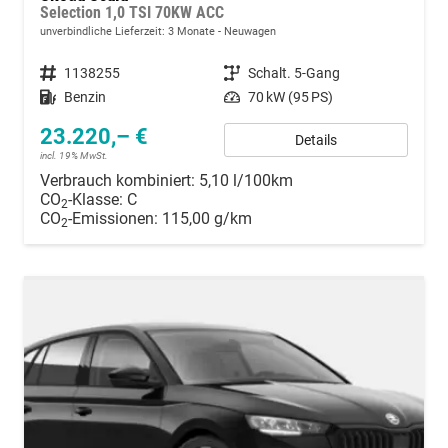
Selection 1,0 TSI 70KW ACC
unverbindliche Lieferzeit:
3 Monate
Neuwagen
Fahrzeugnummer
1138255
Getriebe
Schalt. 5-Gang
Kraftstoff
Benzin
Leistung
70 kW (95 PS)
23.220,– €
Details
incl. 19% MwSt.
Verbrauch kombiniert:
5,10 l/100km
CO
-Klasse:
C
2
CO
-Emissionen:
115,00 g/km
2