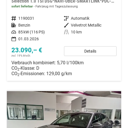
Selection 1.0 TSI DSG*NAVI-ÜBER-SMARTLINK*PDC-HI*LED*TEMPOMAT*SHZ*DAB*KLIMA
sofort lieferbar
Fahrzeug mit Tageszulassung
Fahrzeugnummer
1190031
Getriebe
Automatik
Kraftstoff
Benzin
Außenfarbe
Velvetrot Metallic
Leistung
85 kW (116 PS)
Kilometerstand
10 km
01.03.2026
23.090,– €
Details
incl. 19% MwSt.
Verbrauch kombiniert:
5,70 l/100km
CO
-Klasse:
D
2
CO
-Emissionen:
129,00 g/km
2