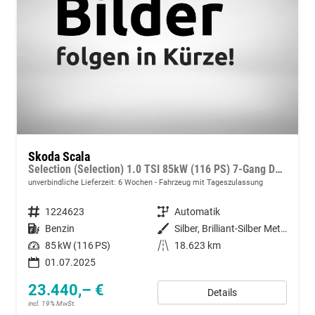
Skoda Scala
Selection (Selection) 1.0 TSI 85kW (116 PS) 7-Gang DSG
unverbindliche Lieferzeit:
6 Wochen
Fahrzeug mit Tageszulassung
Fahrzeugnummer
1224623
Getriebe
Automatik
Kraftstoff
Benzin
Außenfarbe
Silber, Brilliant-Silber Metallic (8E)
Leistung
85 kW (116 PS)
Kilometerstand
18.623 km
01.07.2025
23.440,– €
Details
incl. 19% MwSt.