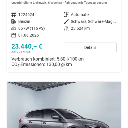
unverbindliche Lieferzeit:
6 Wochen
Fahrzeug mit Tageszulassung
Fahrzeugnummer
1224624
Getriebe
Automatik
Kraftstoff
Benzin
Außenfarbe
Schwarz, Schwarz-Magic Perleffekt (1Z)
Leistung
85 kW (116 PS)
Kilometerstand
25.524 km
01.06.2025
23.440,– €
Details
incl. 19% MwSt.
Verbrauch kombiniert:
5,80 l/100km
CO
-Emissionen:
130,00 g/km
2