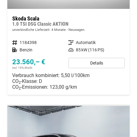
Skoda Scala
1.0 TSI DSG Classic AKTION
unverbindliche Lieferzeit:
4 Monate
Neuwagen
Fahrzeugnummer
1184398
Getriebe
Automatik
Kraftstoff
Benzin
Leistung
85 kW (116 PS)
23.560,– €
Details
incl. 19% MwSt.
Verbrauch kombiniert:
5,50 l/100km
CO
-Klasse:
D
2
CO
-Emissionen:
123,00 g/km
2