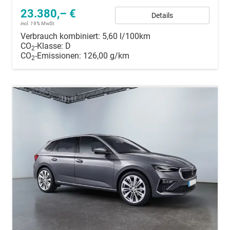
23.380,– €
Details
incl. 19% MwSt.
Verbrauch kombiniert:
5,60 l/100km
CO
-Klasse:
D
2
CO
-Emissionen:
126,00 g/km
2