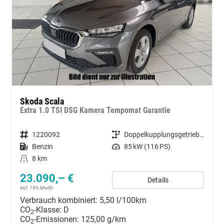
Skoda Scala
Extra 1.0 TSI DSG Kamera Tempomat Garantie
Fahrzeugnummer
1220092
Getriebe
Doppelkupplungsgetriebe (DSG)
Kraftstoff
Benzin
Leistung
85 kW (116 PS)
Kilometerstand
8 km
23.090,– €
Details
incl. 19% MwSt.
Verbrauch kombiniert:
5,50 l/100km
CO
-Klasse:
D
2
CO
-Emissionen:
125,00 g/km
2