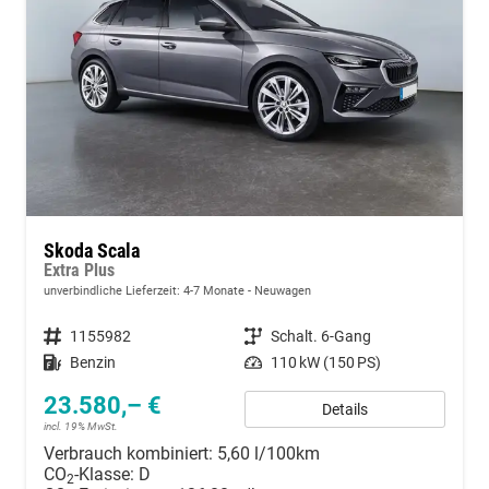
Skoda Scala
Extra Plus
unverbindliche Lieferzeit: 4-7 Monate
Neuwagen
Fahrzeugnummer
1155982
Getriebe
Schalt. 6-Gang
Kraftstoff
Benzin
Leistung
110 kW (150 PS)
23.580,– €
Details
incl. 19% MwSt.
Verbrauch kombiniert:
5,60 l/100km
CO
-Klasse:
D
2