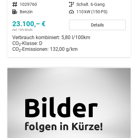
Fahrzeugnummer
1029760
Getriebe
Schalt. 6-Gang
Kraftstoff
Benzin
Leistung
110 kW (150 PS)
23.100,– €
Details
incl. 19% MwSt.
Verbrauch kombiniert:
5,80 l/100km
CO
-Klasse:
D
2
CO
-Emissionen:
132,00 g/km
2