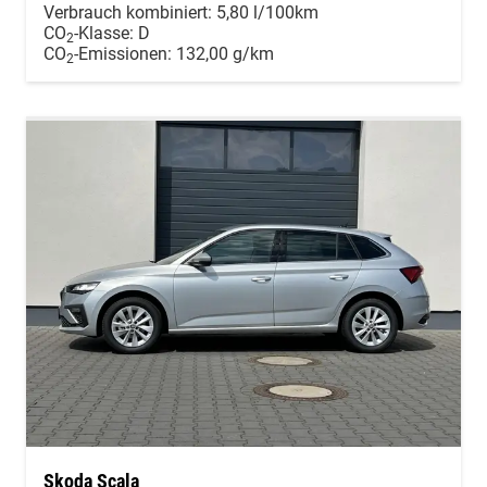
Verbrauch kombiniert:
5,80 l/100km
CO
-Klasse:
D
2
CO
-Emissionen:
132,00 g/km
2
Skoda Scala