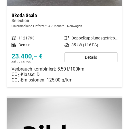
Skoda Scala
Selection
unverbindliche Lieferzeit: 4-7 Monate
Neuwagen
Fahrzeugnummer
1121793
Getriebe
Doppelkupplungsgetriebe (DSG)
Kraftstoff
Benzin
Leistung
85 kW (116 PS)
23.400,– €
Details
incl. 19% MwSt.
Verbrauch kombiniert:
5,50 l/100km
CO
-Klasse:
D
2
CO
-Emissionen:
125,00 g/km
2