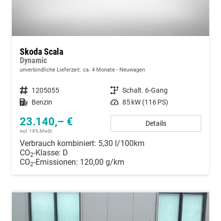
Skoda Scala
Dynamic
unverbindliche Lieferzeit: ca. 4 Monate
Neuwagen
Fahrzeugnummer
1205055
Getriebe
Schalt. 6-Gang
Kraftstoff
Benzin
Leistung
85 kW (116 PS)
23.140,– €
Details
incl. 19% MwSt.
Verbrauch kombiniert:
5,30 l/100km
CO
-Klasse:
D
2
CO
-Emissionen:
120,00 g/km
2