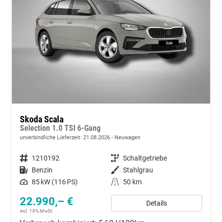
Skoda Scala
Selection 1.0 TSI 6-Gang
unverbindliche Lieferzeit:
21.08.2026
Neuwagen
Fahrzeugnummer
1210192
Getriebe
Schaltgetriebe
Kraftstoff
Benzin
Außenfarbe
Stahlgrau
Leistung
85 kW (116 PS)
Kilometerstand
50 km
22.990,– €
Details
incl. 19% MwSt.