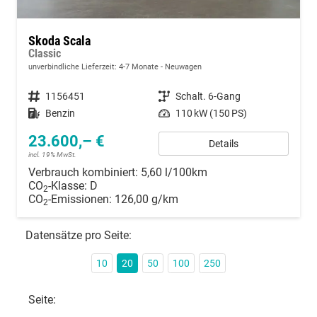
Skoda Scala
Classic
unverbindliche Lieferzeit: 4-7 Monate
Neuwagen
Fahrzeugnummer
1156451
Getriebe
Schalt. 6-Gang
Kraftstoff
Benzin
Leistung
110 kW (150 PS)
23.600,– €
Details
incl. 19% MwSt.
Verbrauch kombiniert:
5,60 l/100km
CO
-Klasse:
D
2
CO
-Emissionen:
126,00 g/km
2
Datensätze pro Seite:
10
20
50
100
250
Seite: