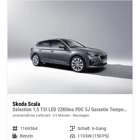
Skoda Scala
Selection 1,5 TSI LED 2ZKlima PDC 5J Garantie Tempomat Alu Felgen SmartLink Sitzheizung Multi Lederlenkrad Bluetooth
unverbindliche Lieferzeit: 3-5 Monate
Neuwagen
Fahrzeugnummer
1169364
Getriebe
Schalt. 6-Gang
Kraftstoff
Benzin
Leistung
110 kW (150 PS)