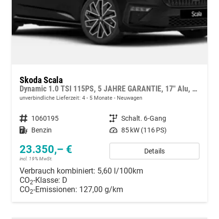
Skoda Scala
Dynamic 1.0 TSI 115PS, 5 JAHRE GARANTIE, 17" Alu, Elektr. Heckklappe, Toter-Winkel, Kessy, Alarm, Climatronic, SunSet, Verlängerte Heckscheibe, Sitzheizung, Parksensoren vorne/hinten, Rückfahrkamera, Tempomat, Radio 8" + Wireless Smartlink, M-Lederlenkrad
unverbindliche Lieferzeit: 4 - 5 Monate
Neuwagen
Fahrzeugnummer
1060195
Getriebe
Schalt. 6-Gang
Kraftstoff
Benzin
Leistung
85 kW (116 PS)
23.350,– €
Details
incl. 19% MwSt.
Verbrauch kombiniert:
5,60 l/100km
CO
-Klasse:
D
2
CO
-Emissionen:
127,00 g/km
2