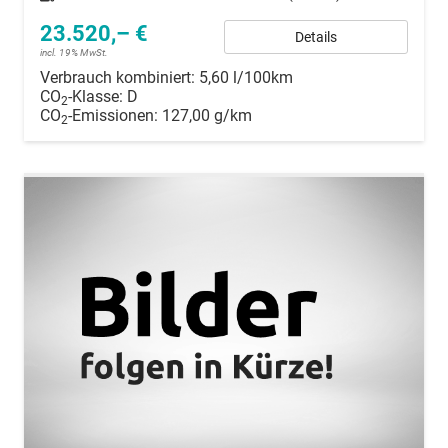
23.520,– €
Details
incl. 19% MwSt.
Verbrauch kombiniert:
5,60 l/100km
CO
-Klasse:
D
2
CO
-Emissionen:
127,00 g/km
2