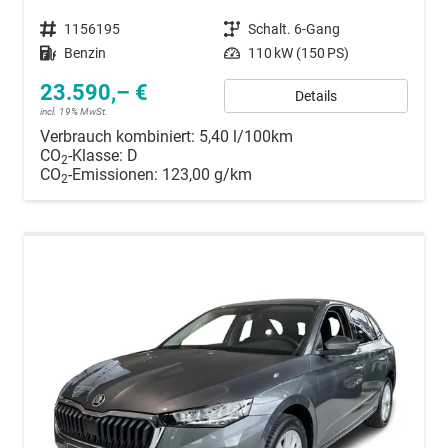
Fahrzeugnummer
1156195
Getriebe
Schalt. 6-Gang
Kraftstoff
Benzin
Leistung
110 kW (150 PS)
23.590,– €
Details
incl. 19% MwSt.
Verbrauch kombiniert:
5,40 l/100km
CO
-Klasse:
D
2
CO
-Emissionen:
123,00 g/km
2