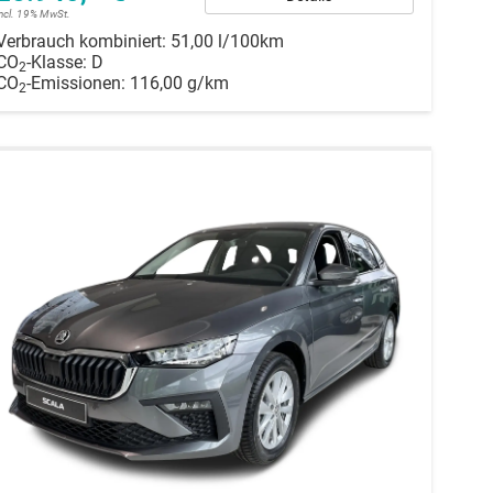
incl. 19% MwSt.
Verbrauch kombiniert:
51,00 l/100km
CO
-Klasse:
D
2
CO
-Emissionen:
116,00 g/km
2