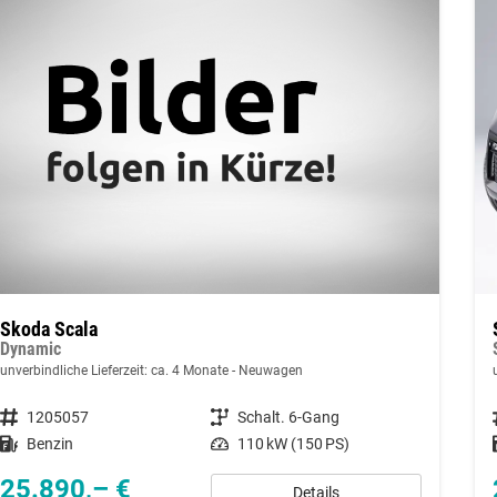
Skoda Scala
Dynamic
unverbindliche Lieferzeit: ca. 4 Monate
Neuwagen
Fahrzeugnummer
1205057
Getriebe
Schalt. 6-Gang
Kraftstoff
Benzin
Leistung
110 kW (150 PS)
25.890,– €
Details