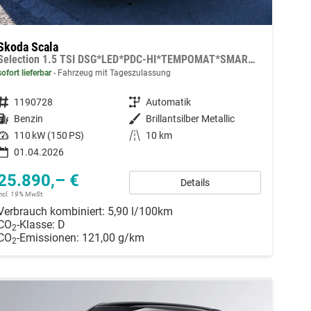
Skoda Scala
Selection 1.5 TSI DSG*LED*PDC-HI*TEMPOMAT*SMARTLINK*SHZ*KLIMA*RADIO
sofort lieferbar
Fahrzeug mit Tageszulassung
Fahrzeugnummer
1190728
Getriebe
Automatik
Kraftstoff
Benzin
Außenfarbe
Brillantsilber Metallic
Leistung
110 kW (150 PS)
Kilometerstand
10 km
01.04.2026
25.890,– €
Details
incl. 19% MwSt.
Verbrauch kombiniert:
5,90 l/100km
CO
-Klasse:
D
2
CO
-Emissionen:
121,00 g/km
2