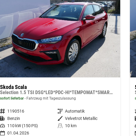
Skoda Scala
Selection 1.5 TSI DSG*LED*PDC-HI*TEMPOMAT*SMARTLINK*SHZ*KLIMA*RADIO
sofort lieferbar
Fahrzeug mit Tageszulassung
Fahrzeugnummer
1190516
Getriebe
Automatik
Kraftstoff
Benzin
Außenfarbe
Velvetrot Metallic
Leistung
110 kW (150 PS)
Kilometerstand
10 km
01.04.2026