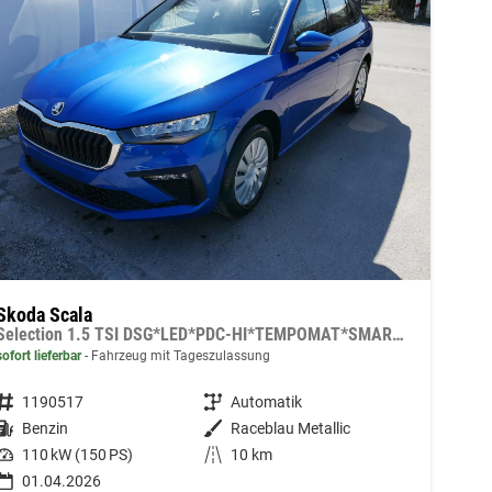
Skoda Scala
Selection 1.5 TSI DSG*LED*PDC-HI*TEMPOMAT*SMARTLINK*SHZ*KLIMA*RADIO
sofort lieferbar
Fahrzeug mit Tageszulassung
Fahrzeugnummer
1190517
Getriebe
Automatik
Kraftstoff
Benzin
Außenfarbe
Raceblau Metallic
Leistung
110 kW (150 PS)
Kilometerstand
10 km
01.04.2026