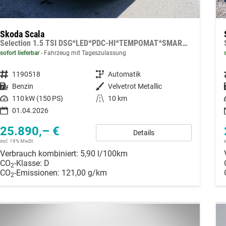
Skoda Scala
Selection 1.5 TSI DSG*LED*PDC-HI*TEMPOMAT*SMARTLINK*SHZ*KLIMA*RADIO
sofort lieferbar
Fahrzeug mit Tageszulassung
Fahrzeugnummer
1190518
Getriebe
Automatik
Kraftstoff
Benzin
Außenfarbe
Velvetrot Metallic
Leistung
110 kW (150 PS)
Kilometerstand
10 km
01.04.2026
25.890,– €
Details
incl. 19% MwSt.
Verbrauch kombiniert:
5,90 l/100km
CO
-Klasse:
D
2
CO
-Emissionen:
121,00 g/km
2