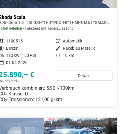
Skoda Scala
Selection 1.5 TSI DSG*LED*PDC-HI*TEMPOMAT*SMARTLINK*SHZ*KLIMA*RADIO
sofort lieferbar
Fahrzeug mit Tageszulassung
Fahrzeugnummer
1190515
Getriebe
Automatik
Kraftstoff
Benzin
Außenfarbe
Raceblau Metallic
Leistung
110 kW (150 PS)
Kilometerstand
10 km
01.04.2026
25.890,– €
Details
incl. 19% MwSt.
Verbrauch kombiniert:
5,90 l/100km
CO
-Klasse:
D
2
CO
-Emissionen:
121,00 g/km
2