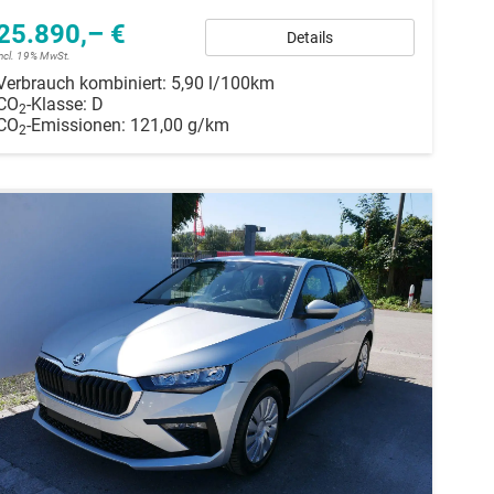
25.890,– €
Details
incl. 19% MwSt.
Verbrauch kombiniert:
5,90 l/100km
CO
-Klasse:
D
2
CO
-Emissionen:
121,00 g/km
2