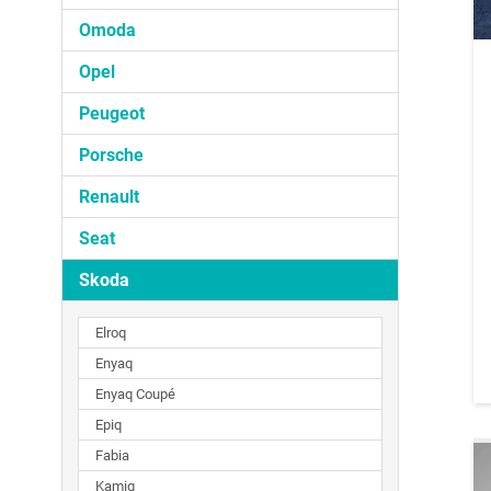
Omoda
Opel
Peugeot
Porsche
Renault
Seat
Skoda
Elroq
Enyaq
Enyaq Coupé
Epiq
Fabia
Kamiq