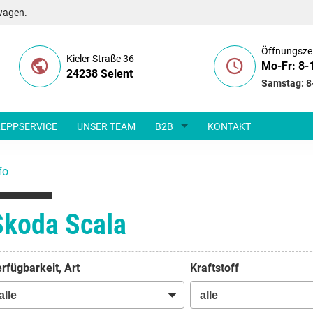
wagen.
Öffnungsze
Kieler Straße 36
Mo-Fr: 8-
24238 Selent
Samstag: 8
EPPSERVICE
UNSER TEAM
B2B
KONTAKT
fo
Skoda Scala
rfügbarkeit, Art
Kraftstoff