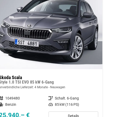
Skoda Scala
Style 1.0 TSI EVO 85 kW 6-Gang
unverbindliche Lieferzeit: 4 Monate
Neuwagen
Fahrzeugnummer
1049480
Getriebe
Schalt. 6-Gang
Kraftstoff
Benzin
Leistung
85 kW (116 PS)
25.940,– €
Details