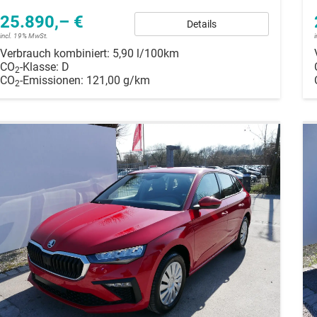
25.890,– €
Details
incl. 19% MwSt.
Verbrauch kombiniert:
5,90 l/100km
CO
-Klasse:
D
2
CO
-Emissionen:
121,00 g/km
2