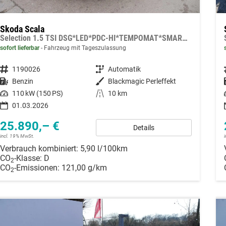
Skoda Scala
Selection 1.5 TSI DSG*LED*PDC-HI*TEMPOMAT*SMARTLINK*SHZ*KLIMA*RADIO
sofort lieferbar
Fahrzeug mit Tageszulassung
Fahrzeugnummer
1190026
Getriebe
Automatik
Kraftstoff
Benzin
Außenfarbe
Blackmagic Perleffekt
Leistung
110 kW (150 PS)
Kilometerstand
10 km
01.03.2026
25.890,– €
Details
incl. 19% MwSt.
Verbrauch kombiniert:
5,90 l/100km
CO
-Klasse:
D
2
CO
-Emissionen:
121,00 g/km
2