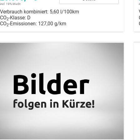
incl. 19% MwSt.
Verbrauch kombiniert:
5,60 l/100km
CO
-Klasse:
D
2
CO
-Emissionen:
127,00 g/km
2