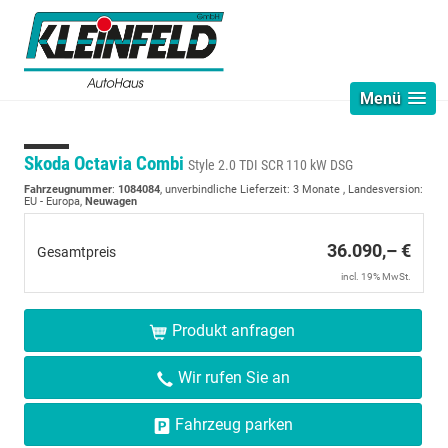
Menü
Skoda Octavia Combi
Style 2.0 TDI SCR 110 kW DSG
Fahrzeugnummer
:
1084084
, unverbindliche Lieferzeit:
3 Monate
, Landesversion:
EU - Europa,
Neuwagen
36.090,– €
Gesamtpreis
incl. 19% MwSt.
Produkt anfragen
Wir rufen Sie an
Fahrzeug parken