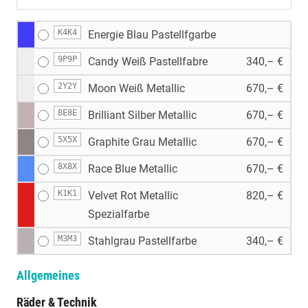
K4K4
Energie Blau Pastellfgarbe
9P9P
Candy Weiß Pastellfabre
340,– €
2Y2Y
Moon Weiß Metallic
670,– €
8E8E
Brilliant Silber Metallic
670,– €
5X5X
Graphite Grau Metallic
670,– €
8X8X
Race Blue Metallic
670,– €
K1K1
Velvet Rot Metallic
820,– €
Spezialfarbe
M3M3
Stahlgrau Pastellfarbe
340,– €
Allgemeines
Räder & Technik