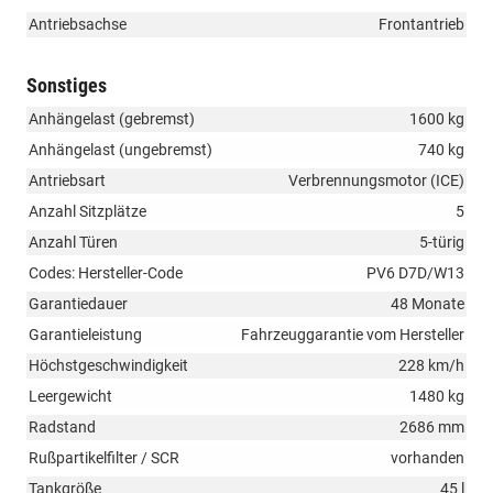
Antriebsachse
Frontantrieb
Sonstiges
Anhängelast (gebremst)
1600 kg
Anhängelast (ungebremst)
740 kg
Antriebsart
Verbrennungsmotor (ICE)
Anzahl Sitzplätze
5
Anzahl Türen
5-türig
Codes: Hersteller-Code
PV6 D7D/W13
Garantiedauer
48 Monate
Garantieleistung
Fahrzeuggarantie vom Hersteller
Höchstgeschwindigkeit
228 km/h
Leergewicht
1480 kg
Radstand
2686 mm
Rußpartikelfilter / SCR
vorhanden
Tankgröße
45 l