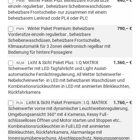
Winter Paket Plus: Beheizbare Vordersitze
440,– €
PWM
einzeln regulierbar , beheizbare Scheibenwaschdüsen-
beheizbare Frontscheibe- nur zusammen mit einem
beheizbarem Lenkrad code PL4 oder PLC
Winter Paket Premium: Beheizbare
790,– €
PWN
Vordersitze einzeln regulierbar , beheizbare
Scheibenwaschdüsen, beheizbare Frontscheibe,
Klimaautomatik für 3 Zonen elektronisch regelbar mit
Bedienung für hintere Passagiere
Licht & Sicht Paket Plus : I.Q MATRIX
1.360,– €
WLM
Scheinwerfer mit LED Tagfahrlicht und Light Assist-
automatische Fernlichtregulierung, All Wetter Scheinwerfer -
Nebelscheinwerfer- in LED mit beheizbaren Waschdüsen und
Kombinationsrückleuchten in LED mit animierten Blinkleuchten,
Rückfahrkamera
Licht & Sicht Paket Premium : I.Q. MATRIX
1.760,– €
PLN
Scheinwerfer vorne mit dynamischer Leuchtweitenregulierung,
Umgebungsansicht 360° mit 4 Kameras, Kessy Full -
schlüsselloses Öffnen und Motor starten und Stoppen etc..
Kombinationsrückleuchten in Full LED mit animierten
Blinkleuchten, Rückfahrkamera, Alarmanlage mit
Innenraumüberwachung, Abschleppschutz, Neigungssensoren