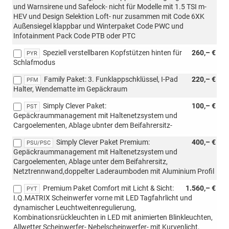
und Warnsirene und Safelock- nicht für Modelle mit 1.5 TSI m-
HEV und Design Selektion Loft- nur zusammen mit Code 6XK
Außensiegel klappbar und Winterpaket Code PWC und
Infotainment Pack Code PTB oder PTC
Speziell verstellbaren Kopfstützen hinten für
260,– €
PYR
Schlafmodus
Family Paket: 3. Funklappschklüssel, I-Pad
220,– €
PFM
Halter, Wendematte im Gepäckraum
Simply Clever Paket:
100,– €
PST
Gepäckraummanagement mit Haltenetzsystem und
Cargoelementen, Ablage ubnter dem Beifahrersitz-
Simply Clever Paket Premium:
400,– €
PSU/PSC
Gepäckraummanagement mit Haltenetzsystem und
Cargoelementen, Ablage unter dem Beifahrersitz,
Netztrennwand,doppelter Laderaumboden mit Aluminium Profil
Premium Paket Comfort mit Licht & Sicht:
1.560,– €
PYT
I.Q.MATRIX Scheinwerfer vorne mit LED Tagfahrlicht und
dynamischer Leuchtweitenregulierung,
Kombinationsrückleuchten in LED mit animierten Blinkleuchten,
Allwetter Scheinwerfer- Nebelscheinwerfer- mit Kurvenlicht,