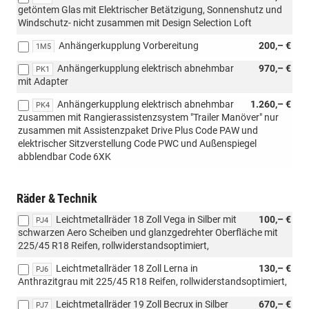
getöntem Glas mit Elektrischer Betätzigung, Sonnenshutz und
Windschutz- nicht zusammen mit Design Selection Loft
Anhängerkupplung Vorbereitung
200,– €
1M5
Anhängerkupplung elektrisch abnehmbar
970,– €
PK1
mit Adapter
Anhängerkupplung elektrisch abnehmbar
1.260,– €
PK4
zusammen mit Rangierassistenzsystem "Trailer Manöver" nur
zusammen mit Assistenzpaket Drive Plus Code PAW und
elektrischer Sitzverstellung Code PWC und Außenspiegel
abblendbar Code 6XK
Räder & Technik
Leichtmetallräder 18 Zoll Vega in Silber mit
100,– €
PJ4
schwarzen Aero Scheiben und glanzgedrehter Oberfläche mit
225/45 R18 Reifen, rollwiderstandsoptimiert,
Leichtmetallräder 18 Zoll Lerna in
130,– €
PJ6
Anthrazitgrau mit 225/45 R18 Reifen, rollwiderstandsoptimiert,
Leichtmetallräder 19 Zoll Becrux in Silber
670,– €
PJ7