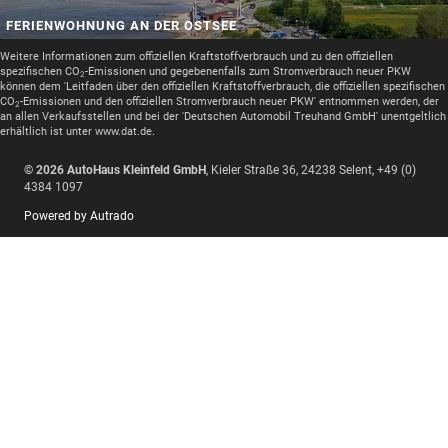
FERIENWOHNUNG AN DER OSTSEE
Weitere Informationen zum offiziellen Kraftstoffverbrauch und zu den offiziellen
spezifischen CO
-Emissionen und gegebenenfalls zum Stromverbrauch neuer PKW
2
können dem 'Leitfaden über den offiziellen Kraftstoffverbrauch, die offiziellen spezifischen
CO
-Emissionen und den offiziellen Stromverbrauch neuer PKW' entnommen werden, der
2
an allen Verkaufsstellen und bei der 'Deutschen Automobil Treuhand GmbH' unentgeltlich
erhältlich ist unter www.dat.de.
© 2026
AutoHaus Kleinfeld GmbH
,
Kieler Straße 36
,
24238
Selent,
+49 (0)
4384 1097
Powered by Autrado