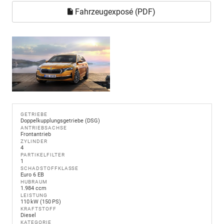
Fahrzeugexposé (PDF)
GETRIEBE
Doppelkupplungsgetriebe (DSG)
ANTRIEBSACHSE
Frontantrieb
ZYLINDER
4
PARTIKELFILTER
1
SCHADSTOFFKLASSE
Euro 6 EB
HUBRAUM
1.984 ccm
LEISTUNG
110 kW (150 PS)
KRAFTSTOFF
Diesel
KATEGORIE