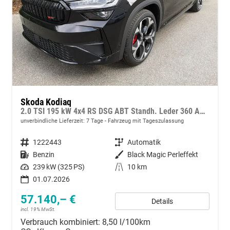
Skoda Kodiaq
2.0 TSI 195 kW 4x4 RS DSG ABT Standh. Leder 360 AHK 7 Sitzer Pano Head GV5
unverbindliche Lieferzeit:
7 Tage
Fahrzeug mit Tageszulassung
Fahrzeugnummer
1222443
Getriebe
Automatik
Kraftstoff
Benzin
Außenfarbe
Black Magic Perleffekt
Leistung
239 kW (325 PS)
Kilometerstand
10 km
01.07.2026
57.140,– €
Details
incl. 19% MwSt.
Verbrauch kombiniert:
8,50 l/100km