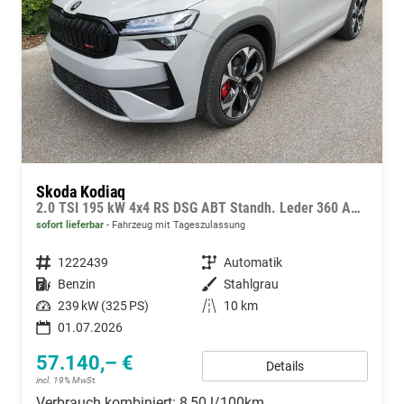
Skoda Kodiaq
2.0 TSI 195 kW 4x4 RS DSG ABT Standh. Leder 360 AHK 7 Sitzer Pano Head GV5
sofort lieferbar
Fahrzeug mit Tageszulassung
Fahrzeugnummer
1222439
Getriebe
Automatik
Kraftstoff
Benzin
Außenfarbe
Stahlgrau
Leistung
239 kW (325 PS)
Kilometerstand
10 km
01.07.2026
57.140,– €
Details
incl. 19% MwSt.
Verbrauch kombiniert:
8,50 l/100km