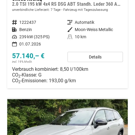
2.0 TSI 195 kW 4x4 RS DSG ABT Standh. Leder 360 AHK 7 Sitzer Pano Head GV5
unverbindliche Lieferzeit:
7 Tage
Fahrzeug mit Tageszulassung
Fahrzeugnummer
1222437
Getriebe
Automatik
Kraftstoff
Benzin
Außenfarbe
Moon-Weiss Metallic
Leistung
239 kW (325 PS)
Kilometerstand
10 km
01.07.2026
57.140,– €
Details
incl. 19% MwSt.
Verbrauch kombiniert:
8,50 l/100km
CO
-Klasse:
G
2
CO
-Emissionen:
193,00 g/km
2