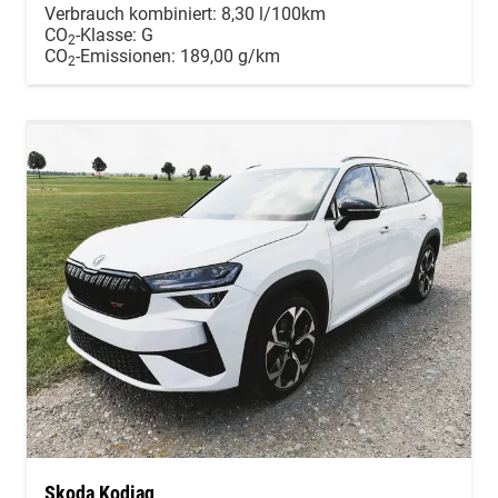
Verbrauch kombiniert:
8,30 l/100km
CO
-Klasse:
G
2
CO
-Emissionen:
189,00 g/km
2
Skoda Kodiaq