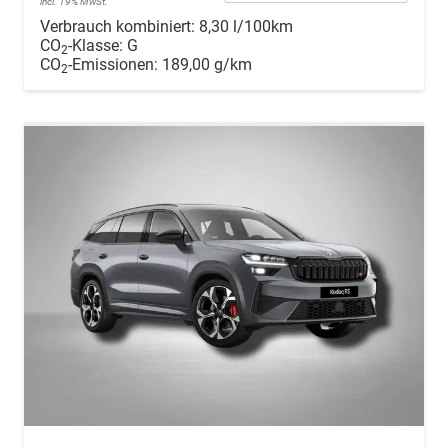
incl. 19% MwSt.
Verbrauch kombiniert:
8,30 l/100km
CO
-Klasse:
G
2
CO
-Emissionen:
189,00 g/km
2