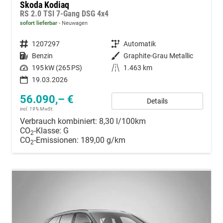
Skoda Kodiaq
RS 2.0 TSI 7-Gang DSG 4x4
sofort lieferbar
Neuwagen
Fahrzeugnummer
1207297
Getriebe
Automatik
Kraftstoff
Benzin
Außenfarbe
Graphite-Grau Metallic
Leistung
195 kW (265 PS)
Kilometerstand
1.463 km
19.03.2026
56.090,– €
Details
incl. 19% MwSt.
Verbrauch kombiniert:
8,30 l/100km
CO
-Klasse:
G
2
CO
-Emissionen:
189,00 g/km
2