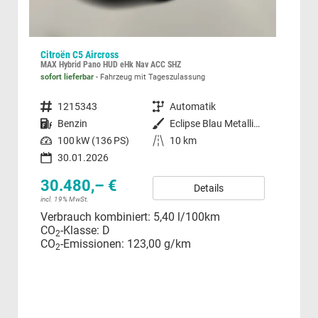
Citroën C5 Aircross
Peu
MAX Hybrid Pano HUD eHk Nav ACC SHZ
Allu
sofort lieferbar
Fahrzeug mit Tageszulassung
unver
Fahrzeugnummer
1215343
Getriebe
Automatik
Fahrzeugnummer
t
Kraftstoff
Benzin
Außenfarbe
Eclipse Blau Metallic / Dachfarb
Kraftstoff
Leistung
100 kW (136 PS)
Kilometerstand
10 km
Leistung
30.01.2026
30.480,– €
25
Details
incl. 19% MwSt.
incl.
Verbrauch kombiniert:
5,40 l/100km
Ver
CO
-Klasse:
D
CO
2
CO
-Emissionen:
123,00 g/km
CO
2