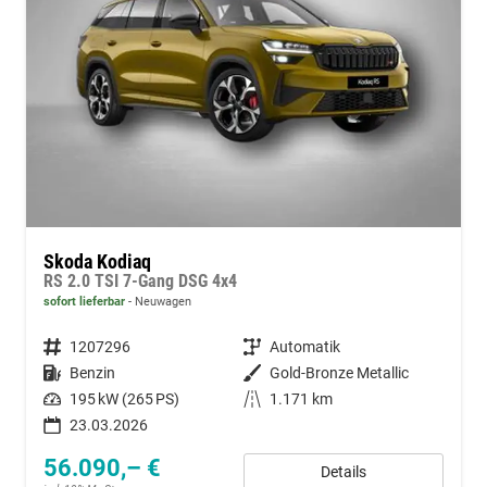
Skoda Kodiaq
RS 2.0 TSI 7-Gang DSG 4x4
sofort lieferbar
Neuwagen
Fahrzeugnummer
1207296
Getriebe
Automatik
Kraftstoff
Benzin
Außenfarbe
Gold-Bronze Metallic
Leistung
195 kW (265 PS)
Kilometerstand
1.171 km
23.03.2026
56.090,– €
Details