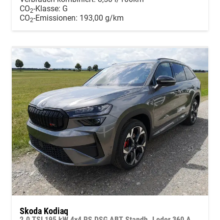
CO
-Klasse:
G
2
CO
-Emissionen:
193,00 g/km
2
Skoda Kodiaq
2.0 TSI 195 kW 4x4 RS DSG ABT Standh. Leder 360 AHK 7 Sitzer Pano Head GV5