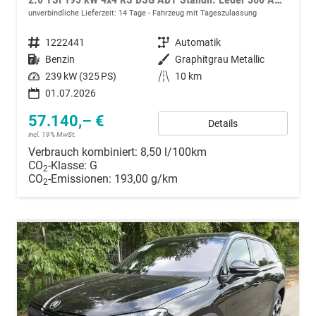
unverbindliche Lieferzeit:
14 Tage
Fahrzeug mit Tageszulassung
Fahrzeugnummer
1222441
Getriebe
Automatik
Kraftstoff
Benzin
Außenfarbe
Graphitgrau Metallic
Leistung
239 kW (325 PS)
Kilometerstand
10 km
01.07.2026
57.140,– €
Details
incl. 19% MwSt.
Verbrauch kombiniert:
8,50 l/100km
CO
-Klasse:
G
2
CO
-Emissionen:
193,00 g/km
2