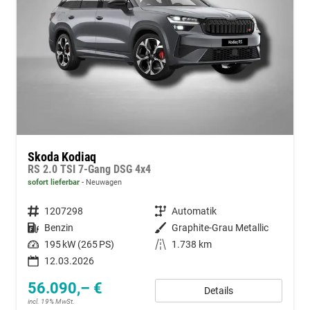
Skoda Kodiaq
RS 2.0 TSI 7-Gang DSG 4x4
sofort lieferbar
Neuwagen
Fahrzeugnummer
1207298
Getriebe
Automatik
Kraftstoff
Benzin
Außenfarbe
Graphite-Grau Metallic
Leistung
195 kW (265 PS)
Kilometerstand
1.738 km
12.03.2026
56.090,– €
Details
incl. 19% MwSt.