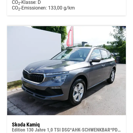
CO
-Klasse:
D
2
CO
-Emissionen:
133,00 g/km
2
Skoda Kamiq
Edition 130 Jahre 1,0 TSI DSG*AHK-SCHWENKBAR*PDC-HI*KAMERA*LED*SHZ*TEMPOMAT