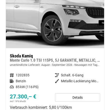
Skoda Kamiq
Monte Carlo 1.0 TSI 115PS, 5J GARANTIE, METALLIC, ELE. HECKKLAPPE, ANHÄNGERKUPPLUNG, BEH. FRONTSCHEIBE, MATRIX-LED, PANORAMADACH, Sitzheizung, Lenkradheizung, Ladeboden, ACC, SIDE Assist, Virtual Cockpit 10", Parksensoren, Kamera, KESSY, Privacy, 17" Alu, Climatroni
unverbindliche Lieferzeit: August - September 2026
Neuwagen mit Tageszulassung
Fahrzeugnummer
1202835
Getriebe
Schalt. 6-Gang
Kraftstoff
Benzin
Außenfarbe
Metallic-Lackierung Moon-Weiß
Leistung
85 kW (116 PS)
27.300,– €
Details
incl. 19% MwSt.
Verbrauch kombiniert:
5,80 l/100km