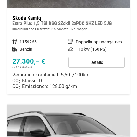
Skoda Kamiq
Extra Plus 1,5 TSI DSG 2Zokli 2xPDC SHZ LED 5JG
unverbindliche Lieferzeit: 3-5 Monate
Neuwagen
Fahrzeugnummer
1159266
Getriebe
Doppelkupplungsgetriebe (DSG)
Kraftstoff
Benzin
Leistung
110 kW (150 PS)
27.300,– €
Details
incl. 19% MwSt.
Verbrauch kombiniert:
5,60 l/100km
CO
-Klasse:
D
2
CO
-Emissionen:
128,00 g/km
2