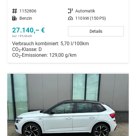
Fahrzeugnummer
1152806
Getriebe
Automatik
Kraftstoff
Benzin
Leistung
110 kW (150 PS)
27.140,– €
Details
incl. 19% MwSt.
Verbrauch kombiniert:
5,70 l/100km
CO
-Klasse:
D
2
CO
-Emissionen:
129,00 g/km
2