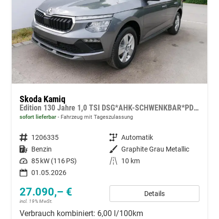
Skoda Kamiq
Edition 130 Jahre 1,0 TSI DSG*AHK-SCHWENKBAR*PDC-HI*KAMERA*LED*SHZ*TEMPOMAT
sofort lieferbar
Fahrzeug mit Tageszulassung
Fahrzeugnummer
1206335
Getriebe
Automatik
Kraftstoff
Benzin
Außenfarbe
Graphite Grau Metallic
Leistung
85 kW (116 PS)
Kilometerstand
10 km
01.05.2026
27.090,– €
Details
incl. 19% MwSt.
Verbrauch kombiniert:
6,00 l/100km