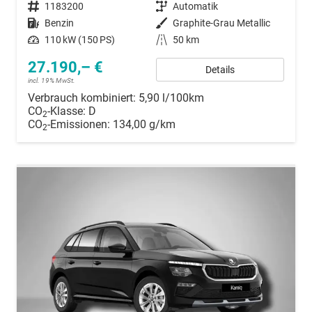
Fahrzeugnummer
1183200
Getriebe
Automatik
Kraftstoff
Benzin
Außenfarbe
Graphite-Grau Metallic
Leistung
110 kW (150 PS)
Kilometerstand
50 km
27.190,– €
Details
incl. 19% MwSt.
Verbrauch kombiniert:
5,90 l/100km
CO
-Klasse:
D
2
CO
-Emissionen:
134,00 g/km
2