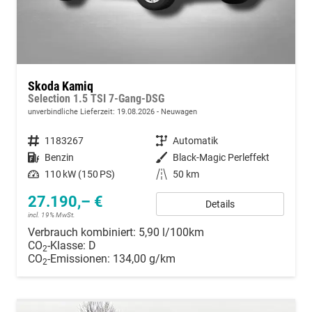
Skoda Kamiq
Selection 1.5 TSI 7-Gang-DSG
unverbindliche Lieferzeit:
19.08.2026
Neuwagen
Fahrzeugnummer
1183267
Getriebe
Automatik
Kraftstoff
Benzin
Außenfarbe
Black-Magic Perleffekt
Leistung
110 kW (150 PS)
Kilometerstand
50 km
27.190,– €
Details
incl. 19% MwSt.
Verbrauch kombiniert:
5,90 l/100km
CO
-Klasse:
D
2
CO
-Emissionen:
134,00 g/km
2