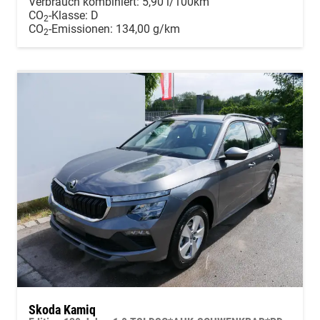
Verbrauch kombiniert:
5,90 l/100km
CO
-Klasse:
D
2
CO
-Emissionen:
134,00 g/km
2
Skoda Kamiq