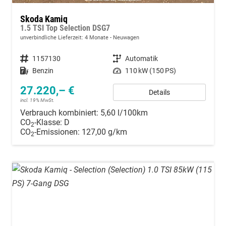
Skoda Kamiq
1.5 TSI Top Selection DSG7
unverbindliche Lieferzeit:
4 Monate
Neuwagen
Fahrzeugnummer
1157130
Getriebe
Automatik
Kraftstoff
Benzin
Leistung
110 kW (150 PS)
27.220,– €
Details
incl. 19% MwSt.
Verbrauch kombiniert:
5,60 l/100km
CO
-Klasse:
D
2
CO
-Emissionen:
127,00 g/km
2