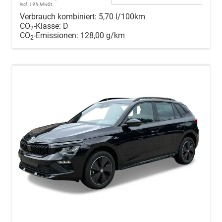
incl. 19% MwSt.
Verbrauch kombiniert:
5,70 l/100km
CO
-Klasse:
D
2
CO
-Emissionen:
128,00 g/km
2