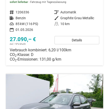
sofort lieferbar
Fahrzeug mit Tageszulassung
Fahrzeugnummer
1206336
Getriebe
Automatik
Kraftstoff
Benzin
Außenfarbe
Graphite Grau Metallic
Leistung
85 kW (116 PS)
Kilometerstand
10 km
01.05.2026
27.090,– €
Details
incl. 19% MwSt.
Verbrauch kombiniert:
6,20 l/100km
CO
-Klasse:
D
2
CO
-Emissionen:
131,00 g/km
2