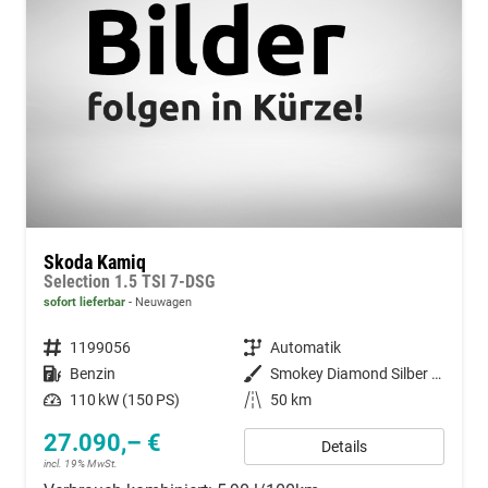
Skoda Kamiq
Selection 1.5 TSI 7-DSG
sofort lieferbar
Neuwagen
Fahrzeugnummer
1199056
Getriebe
Automatik
Kraftstoff
Benzin
Außenfarbe
Smokey Diamond Silber Metallic
Leistung
110 kW (150 PS)
Kilometerstand
50 km
27.090,– €
Details
incl. 19% MwSt.