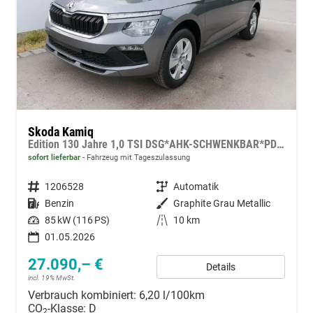
Skoda Kamiq
Edition 130 Jahre 1,0 TSI DSG*AHK-SCHWENKBAR*PDC-HI*KAMERA*LED*SHZ*TEMPOMAT
sofort lieferbar
Fahrzeug mit Tageszulassung
Fahrzeugnummer
1206528
Getriebe
Automatik
Kraftstoff
Benzin
Außenfarbe
Graphite Grau Metallic
Leistung
85 kW (116 PS)
Kilometerstand
10 km
01.05.2026
27.090,– €
Details
incl. 19% MwSt.
Verbrauch kombiniert:
6,20 l/100km
CO
-Klasse:
D
2