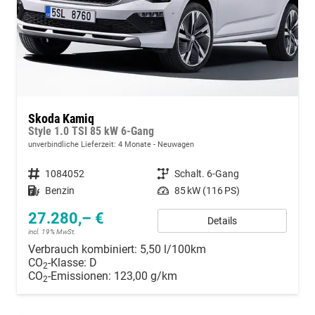
Skoda Kamiq
Style 1.0 TSI 85 kW 6-Gang
unverbindliche Lieferzeit:
4 Monate
Neuwagen
Fahrzeugnummer
1084052
Getriebe
Schalt. 6-Gang
Kraftstoff
Benzin
Leistung
85 kW (116 PS)
27.280,– €
Details
incl. 19% MwSt.
Verbrauch kombiniert:
5,50 l/100km
CO
-Klasse:
D
2
CO
-Emissionen:
123,00 g/km
2