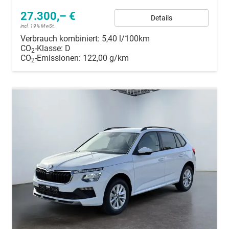
27.300,– €
Details
incl. 19% MwSt.
Verbrauch kombiniert:
5,40 l/100km
CO
-Klasse:
D
2
CO
-Emissionen:
122,00 g/km
2