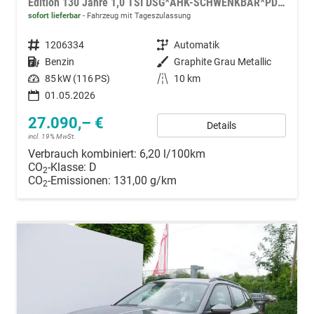
Edition 130 Jahre 1,0 TSI DSG*AHK-SCHWENKBAR*PDC-HI*KAMERA*LED*SHZ*TEMPOMAT
sofort lieferbar
Fahrzeug mit Tageszulassung
Fahrzeugnummer
1206334
Getriebe
Automatik
Kraftstoff
Benzin
Außenfarbe
Graphite Grau Metallic
Leistung
85 kW (116 PS)
Kilometerstand
10 km
01.05.2026
27.090,– €
Details
incl. 19% MwSt.
Verbrauch kombiniert:
6,20 l/100km
CO
-Klasse:
D
2
CO
-Emissionen:
131,00 g/km
2