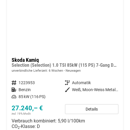
Skoda Kamiq
Selection (Selection) 1.0 TSI 85kW (115 PS) 7-Gang DSG
unverbindliche Lieferzeit:
6 Wochen
Neuwagen
Fahrzeugnummer
1223953
Getriebe
Automatik
Kraftstoff
Benzin
Außenfarbe
Weiß, Moon-Weiss Metallic (2Y)
Leistung
85 kW (116 PS)
27.240,– €
Details
incl. 19% MwSt.
Verbrauch kombiniert:
5,90 l/100km
CO
-Klasse:
D
2