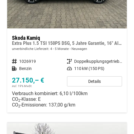
Skoda Kamiq
Extra Plus 1.5 TSI 150PS DSG, 5 Jahre Garantie, 16" Alu, Kessy, Alarm, Parksensoren vo/hi, Rückfahrkamera, Climatronic, Radio 8" + SmartLink, Sitzheizung, Tempomat, M-Lederlenkrad beheizt, Armlehne, NSW, SunSet, Virtual Cockpit
unverbindliche Lieferzeit: 4 - 5 Monate
Neuwagen
Fahrzeugnummer
1026919
Getriebe
Doppelkupplungsgetriebe (DSG)
Kraftstoff
Benzin
Leistung
110 kW (150 PS)
27.150,– €
Details
incl. 19% MwSt.
Verbrauch kombiniert:
6,10 l/100km
CO
-Klasse:
E
2
CO
-Emissionen:
137,00 g/km
2