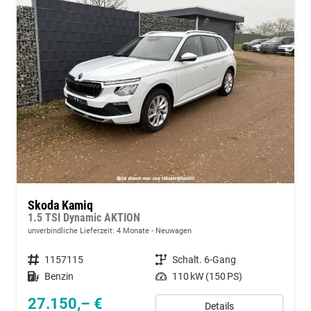
Skoda Kamiq
1.5 TSI Dynamic AKTION
unverbindliche Lieferzeit:
4 Monate
Neuwagen
Fahrzeugnummer
1157115
Getriebe
Schalt. 6-Gang
Kraftstoff
Benzin
Leistung
110 kW (150 PS)
27.150,– €
Details