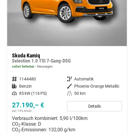
Skoda Kamiq
Selection 1.0 TSI 7-Gang-DSG
sofort lieferbar
Neuwagen
Fahrzeugnummer
1144480
Getriebe
Automatik
Kraftstoff
Benzin
Außenfarbe
Phoenix-Orange Metallic
Leistung
85 kW (116 PS)
Kilometerstand
50 km
27.190,– €
Details
incl. 19% MwSt.
Verbrauch kombiniert:
5,90 l/100km
CO
-Klasse:
D
2
CO
-Emissionen:
132,00 g/km
2