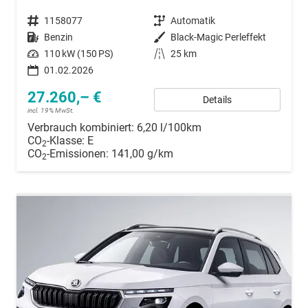
Fahrzeugnummer
1158077
Getriebe
Automatik
Kraftstoff
Benzin
Außenfarbe
Black-Magic Perleffekt
Leistung
110 kW (150 PS)
Kilometerstand
25 km
01.02.2026
27.260,– €
Details
incl. 19% MwSt.
Verbrauch kombiniert:
6,20 l/100km
CO
-Klasse:
E
2
CO
-Emissionen:
141,00 g/km
2