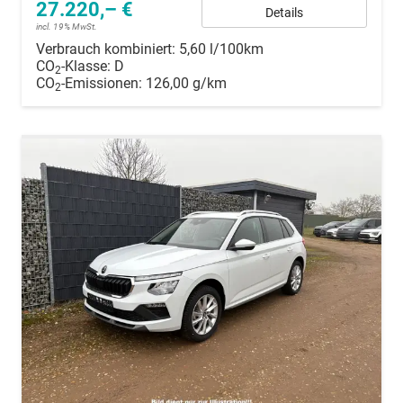
27.220,– €
Details
incl. 19% MwSt.
Verbrauch kombiniert:
5,60 l/100km
CO
-Klasse:
D
2
CO
-Emissionen:
126,00 g/km
2