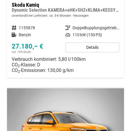
Skoda Kamiq
Dynamic Selection KAMERA+eHK+SHZ+KLIMA+KESSY+LED+17" LM
unverbindliche Lieferzeit: ca. 3-6 Monate
Neuwagen
Fahrzeugnummer
1155878
Getriebe
Doppelkupplungsgetriebe (DSG)
Kraftstoff
Benzin
Leistung
110 kW (150 PS)
27.180,– €
Details
incl. 19% MwSt.
Verbrauch kombiniert:
5,80 l/100km
CO
-Klasse:
D
2
CO
-Emissionen:
130,00 g/km
2