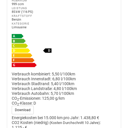
HUBRAUM
999 ccm
LEISTUNG
85 kW (116 PS)
KRAFTSTOFF
Benzin
KATEGORIE
Limousine
Verbrauch kombiniert:
5,50 l/100km
Verbrauch Innenstadt:
6,80 l/100km
Verbrauch Stadtrand:
5,40 l/100km
Verbrauch Landstraße:
4,80 l/100km
Verbrauch Autobahn:
5,70 l/100km
CO
-Emissionen:
125,00 g/km
2
CO
-Klasse:
D
2
Download
Energiekosten bei 15.000 km pro Jahr:
1.438,80 €
CO2 Kosten (niedrig)
:
(Kosten Durchschnitt 10 Jahre)
1.125,- €