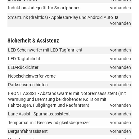
Induktionsladegerät für Smartphones
vorhanden
(Musikstr
SmartLink (drahtlos) - Apple CarPlay und Android Auto
integriert,
vorhanden
Android
Auto,
Sicherheit & Assistenz
Appel
Carplay)
LED-Scheinwerfer mit LED-Tagfahrlicht
vorhanden
LED-Tagfahrlicht
vorhanden
LED-Rücklichter
vorhanden
Nebelscheinwerfer vorne
vorhanden
Parksensoren hinten
vorhanden
FRONT ASSIST - Abstandswarner mit Notbremsassistent (mit
Warnung und Bremsung bei drohender Kollision mit
Fahrzeugen, Fußgängern und Radfahrern)
vorhanden
Lane Assist - Spurhalteassistent
vorhanden
Tempomat mit Geschwindigkeitsbegrenzer
vorhanden
Berganfahrassistent
vorhanden