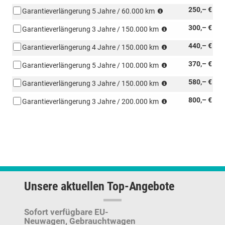
was
250,– €
Garantieverlängerung 5 Jahre / 60.000 km
zuerst
was
300,– €
eintritt
Garantieverlängerung 3 Jahre / 150.000 km
zuerst
was
440,– €
eintritt
Garantieverlängerung 4 Jahre / 150.000 km
zuerst
was
370,– €
eintritt
Garantieverlängerung 5 Jahre / 100.000 km
zuerst
was
580,– €
eintritt
Garantieverlängerung 3 Jahre / 150.000 km
zuerst
was
800,– €
eintritt
Garantieverlängerung 3 Jahre / 200.000 km
zuerst
eintritt
Unsere aktuellen Top-Angebote
Sofort verfügbare EU-
Neuwagen,
Gebrauchtwagen