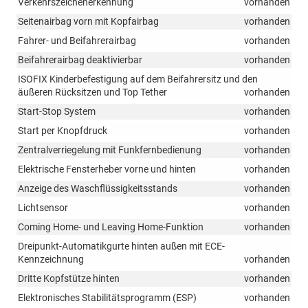
Verkehrszeichenerkennung
vorhanden
Seitenairbag vorn mit Kopfairbag
vorhanden
Fahrer- und Beifahrerairbag
vorhanden
Beifahrerairbag deaktivierbar
vorhanden
ISOFIX Kinderbefestigung auf dem Beifahrersitz und den
äußeren Rücksitzen und Top Tether
vorhanden
Start-Stop System
vorhanden
Start per Knopfdruck
vorhanden
Zentralverriegelung mit Funkfernbedienung
vorhanden
Elektrische Fensterheber vorne und hinten
vorhanden
Anzeige des Waschflüssigkeitsstands
vorhanden
Lichtsensor
vorhanden
Coming Home- und Leaving Home-Funktion
vorhanden
Dreipunkt-Automatikgurte hinten außen mit ECE-
Kennzeichnung
vorhanden
Dritte Kopfstütze hinten
vorhanden
Elektronisches Stabilitätsprogramm (ESP)
vorhanden