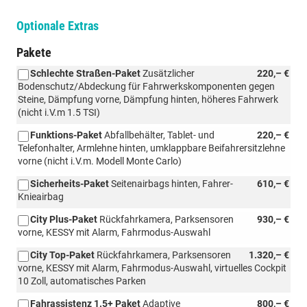
Optionale Extras
Pakete
Schlechte Straßen-Paket
Zusätzlicher
220,– €
Bodenschutz/Abdeckung für Fahrwerkskomponenten gegen
Steine, Dämpfung vorne, Dämpfung hinten, höheres Fahrwerk
(nicht i.V.m 1.5 TSI)
Funktions-Paket
Abfallbehälter, Tablet- und
220,– €
Telefonhalter, Armlehne hinten, umklappbare Beifahrersitzlehne
vorne (nicht i.V.m. Modell Monte Carlo)
Sicherheits-Paket
Seitenairbags hinten, Fahrer-
610,– €
Knieairbag
City Plus-Paket
Rückfahrkamera, Parksensoren
930,– €
vorne, KESSY mit Alarm, Fahrmodus-Auswahl
City Top-Paket
Rückfahrkamera, Parksensoren
1.320,– €
vorne, KESSY mit Alarm, Fahrmodus-Auswahl, virtuelles Cockpit
10 Zoll, automatisches Parken
Fahrassistenz 1.5+ Paket
Adaptive
800,– €