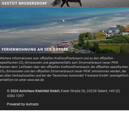
GESTÜT BRODERSDORF
FERIENWOHNUNG AN DER OSTSEE
Weitere Informationen zum offiziellen Kraftstoffverbrauch und zu den offiziellen
spezifischen CO
-Emissionen und gegebenenfalls zum Stromverbrauch neuer PKW
2
können dem 'Leitfaden über den offiziellen Kraftstoffverbrauch, die offiziellen spezifischen
CO
-Emissionen und den offiziellen Stromverbrauch neuer PKW' entnommen werden, der
2
an allen Verkaufsstellen und bei der 'Deutschen Automobil Treuhand GmbH' unentgeltlich
erhältlich ist unter www.dat.de.
© 2026
AutoHaus Kleinfeld GmbH
,
Kieler Straße 36
,
24238
Selent,
+49 (0)
4384 1097
Powered by Autrado