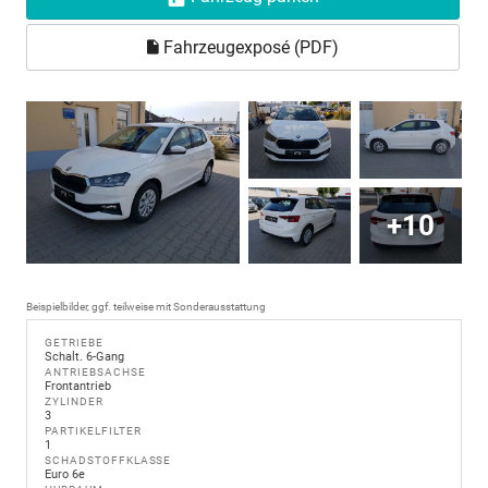
Fahrzeugexposé (PDF)
+10
Beispielbilder, ggf. teilweise mit Sonderausstattung
GETRIEBE
Schalt. 6-Gang
ANTRIEBSACHSE
Frontantrieb
ZYLINDER
3
PARTIKELFILTER
1
SCHADSTOFFKLASSE
Euro 6e