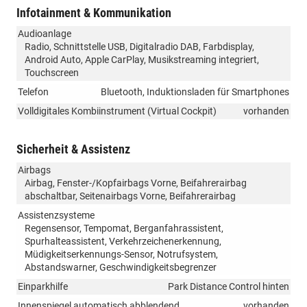
Infotainment & Kommunikation
Audioanlage
Radio, Schnittstelle USB, Digitalradio DAB, Farbdisplay,
Android Auto, Apple CarPlay, Musikstreaming integriert,
Touchscreen
Telefon
Bluetooth, Induktionsladen für Smartphones
Volldigitales Kombiinstrument (Virtual Cockpit)
vorhanden
Sicherheit & Assistenz
Airbags
Airbag, Fenster-/Kopfairbags Vorne, Beifahrerairbag
abschaltbar, Seitenairbags Vorne, Beifahrerairbag
Assistenzsysteme
Regensensor, Tempomat, Berganfahrassistent,
Spurhalteassistent, Verkehrzeichenerkennung,
Müdigkeitserkennungs-Sensor, Notrufsystem,
Abstandswarner, Geschwindigkeitsbegrenzer
Einparkhilfe
Park Distance Control hinten
Innenspiegel automatisch abblendend
vorhanden