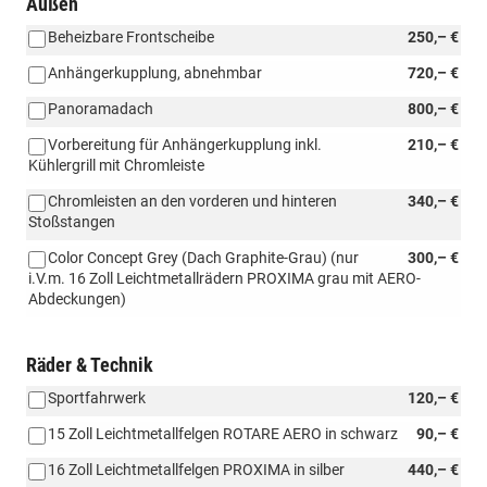
Außen
Beheizbare Frontscheibe
250,– €
Anhängerkupplung, abnehmbar
720,– €
Panoramadach
800,– €
Vorbereitung für Anhängerkupplung inkl.
210,– €
Kühlergrill mit Chromleiste
Chromleisten an den vorderen und hinteren
340,– €
Stoßstangen
Color Concept Grey (Dach Graphite-Grau) (nur
300,– €
i.V.m. 16 Zoll Leichtmetallrädern PROXIMA grau mit AERO-
Abdeckungen)
Räder & Technik
Sportfahrwerk
120,– €
15 Zoll Leichtmetallfelgen ROTARE AERO in schwarz
90,– €
16 Zoll Leichtmetallfelgen PROXIMA in silber
440,– €