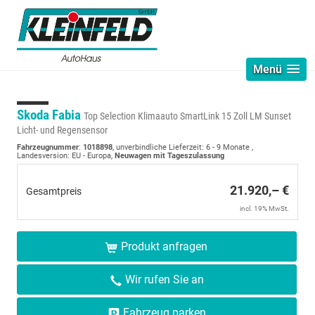
Menü
Skoda Fabia
Top Selection Klimaauto SmartLink 15 Zoll LM Sunset
Licht- und Regensensor
Fahrzeugnummer
:
1018898
, unverbindliche Lieferzeit: 6 - 9 Monate ,
Landesversion: EU - Europa,
Neuwagen mit Tageszulassung
21.920,– €
Gesamtpreis
incl. 19% MwSt.
Produkt anfragen
Wir rufen Sie an
Fahrzeug parken