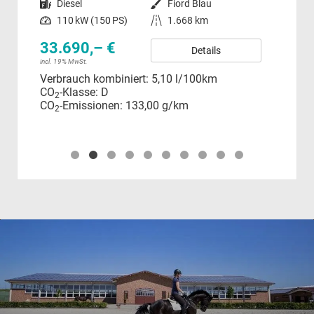
allic
Kraftstoff
Diesel
Außenfarbe
Fiord Blau
Kraftstoff
Leistung
110 kW (150 PS)
Kilometerstand
1.668 km
Leistung
33.690,– €
Details
34
incl. 19% MwSt.
Verbrauch kombiniert:
5,10 l/100km
incl.
CO
-Klasse:
D
Ver
2
CO
-Emissionen:
133,00 g/km
CO
2
CO