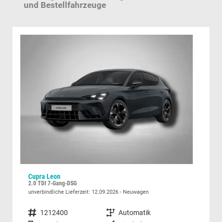
und Bestellfahrzeuge
Cupra Leon
Peu
2.0 TDI 7-Gang-DSG
435 
unverbindliche Lieferzeit:
12.09.2026
Neuwagen
unver
Fahrzeugnummer
1212400
Getriebe
Automatik
Fahrzeugnummer