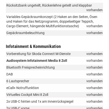
Rücksitzbank ungeteilt, Rückenlehne geteilt und klappbar
vorhanden
Variables Gepäckraumkonzept (2 Haken an den Seiten, Ösen
und Haken für das Netzprogramm, doppelseitiger Teppich,
Cargo Element, hängende Multifunktionstasche)
vorhanden
Gepäckraumbeleuchtung
vorhanden
Infotainment & Kommunikation
Vorbereitung für Skoda Connect M-Dienste
vorhanden
Audiosystem Infotainment Media 8 Zoll
vorhanden
Bluetooth Freisprecheinrichtung
vorhanden
DAB
vorhanden
6 Lautsprecher
vorhanden
eCall+ Notruffunktion
vorhanden
Virtuelles Cockpit Mini 8 Zoll
vorhanden
2x USB-C hinten und 1x am Innenrückspiegel
vorhanden
2x USB-C vorne
vorhanden