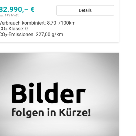
82.990,– €
Details
incl. 19% MwSt.
Verbrauch kombiniert:
8,70 l/100km
CO
-Klasse:
G
2
CO
-Emissionen:
227,00 g/km
2