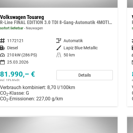
Volkswagen Touareg
R-Line FINAL EDITION 3.0 TDI 8-Gang-Automatik 4MOTION
sofort lieferbar
Neuwagen
Fahrzeugnummer
1172121
Getriebe
Automatik
Kraftstoff
Diesel
Außenfarbe
Lapiz Blue Metallic
Leistung
210 kW (286 PS)
Kilometerstand
50 km
25.03.2026
81.990,– €
Details
incl. 19% MwSt.
Verbrauch kombiniert:
8,70 l/100km
CO
-Klasse:
G
2
CO
-Emissionen:
227,00 g/km
2