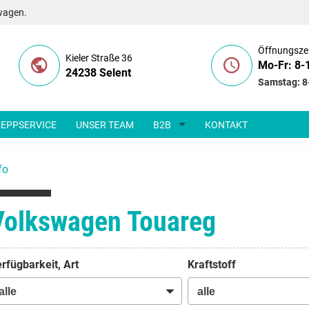
wagen.
Öffnungsze
Kieler Straße 36
Mo-Fr: 8-
24238 Selent
Samstag: 8
EPPSERVICE
UNSER TEAM
B2B
KONTAKT
fo
Volkswagen Touareg
rfügbarkeit, Art
Kraftstoff