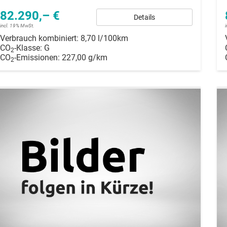
82.290,– €
Details
incl. 19% MwSt.
Verbrauch kombiniert:
8,70 l/100km
CO
-Klasse:
G
2
CO
-Emissionen:
227,00 g/km
2