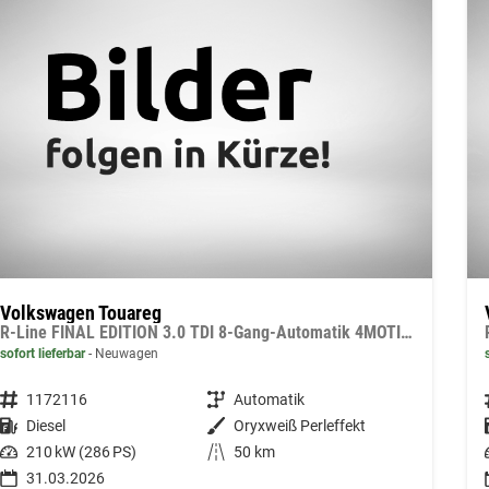
Volkswagen Touareg
R-Line FINAL EDITION 3.0 TDI 8-Gang-Automatik 4MOTION
sofort lieferbar
Neuwagen
Fahrzeugnummer
1172116
Getriebe
Automatik
Kraftstoff
Diesel
Außenfarbe
Oryxweiß Perleffekt
Leistung
210 kW (286 PS)
Kilometerstand
50 km
31.03.2026