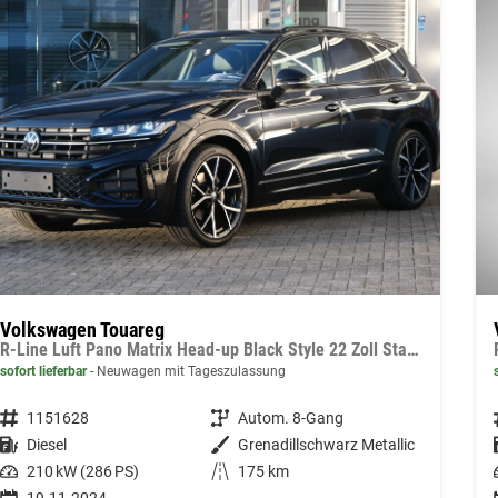
Volkswagen Touareg
R-Line Luft Pano Matrix Head-up Black Style 22 Zoll Standheizung
sofort lieferbar
Neuwagen mit Tageszulassung
Fahrzeugnummer
1151628
Getriebe
Autom. 8-Gang
Kraftstoff
Diesel
Außenfarbe
Grenadillschwarz Metallic
Leistung
210 kW (286 PS)
Kilometerstand
175 km
19.11.2024