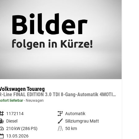
Volkswagen Touareg
R-Line FINAL EDITION 3.0 TDI 8-Gang-Automatik 4MOTION
sofort lieferbar
Neuwagen
Fahrzeugnummer
1172114
Getriebe
Automatik
Kraftstoff
Diesel
Außenfarbe
Siliziumgrau Matt
Leistung
210 kW (286 PS)
Kilometerstand
50 km
13.05.2026