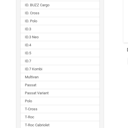
ID. BUZZ Cargo
ID. Cross
ID. Polo
ID.3
ID.3 Neo
ID.4
ID.5
ID.7
ID.7 Kombi
Multivan
Passat
Passat Variant
Polo
T-Cross
T-Roc
T-Roc Cabriolet