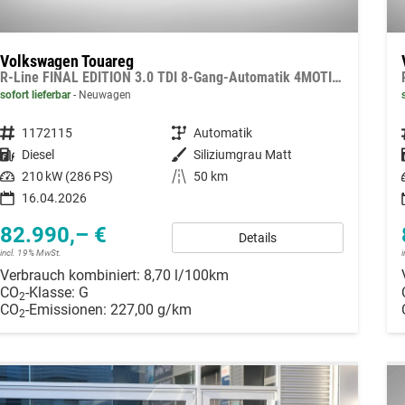
Volkswagen Touareg
R-Line FINAL EDITION 3.0 TDI 8-Gang-Automatik 4MOTION
sofort lieferbar
Neuwagen
Fahrzeugnummer
1172115
Getriebe
Automatik
Kraftstoff
Diesel
Außenfarbe
Siliziumgrau Matt
Leistung
210 kW (286 PS)
Kilometerstand
50 km
16.04.2026
82.990,– €
Details
incl. 19% MwSt.
Verbrauch kombiniert:
8,70 l/100km
CO
-Klasse:
G
2
CO
-Emissionen:
227,00 g/km
2