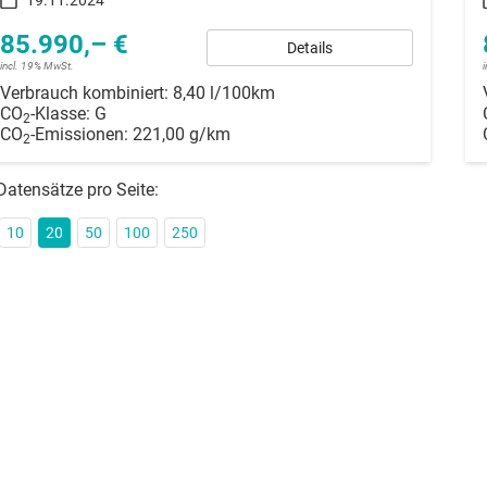
85.990,– €
Details
incl. 19% MwSt.
Verbrauch kombiniert:
8,40 l/100km
CO
-Klasse:
G
2
CO
-Emissionen:
221,00 g/km
2
Datensätze pro Seite:
10
20
50
100
250