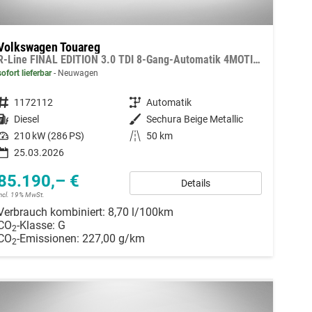
Volkswagen Touareg
R-Line FINAL EDITION 3.0 TDI 8-Gang-Automatik 4MOTION
sofort lieferbar
Neuwagen
Fahrzeugnummer
1172112
Getriebe
Automatik
Kraftstoff
Diesel
Außenfarbe
Sechura Beige Metallic
Leistung
210 kW (286 PS)
Kilometerstand
50 km
25.03.2026
85.190,– €
Details
incl. 19% MwSt.
Verbrauch kombiniert:
8,70 l/100km
CO
-Klasse:
G
2
CO
-Emissionen:
227,00 g/km
2