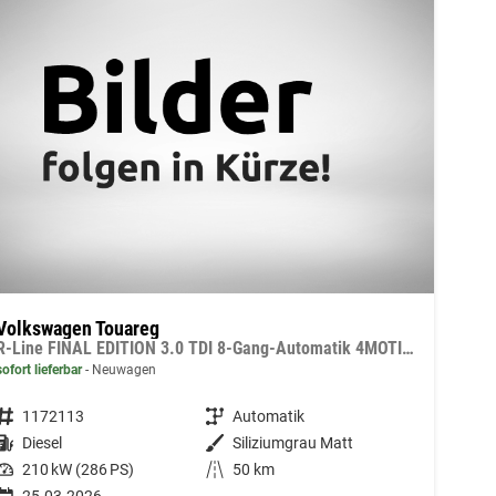
Volkswagen Touareg
R-Line FINAL EDITION 3.0 TDI 8-Gang-Automatik 4MOTION
sofort lieferbar
Neuwagen
Fahrzeugnummer
1172113
Getriebe
Automatik
Kraftstoff
Diesel
Außenfarbe
Siliziumgrau Matt
Leistung
210 kW (286 PS)
Kilometerstand
50 km
25.03.2026