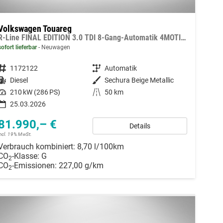
Volkswagen Touareg
R-Line FINAL EDITION 3.0 TDI 8-Gang-Automatik 4MOTION
sofort lieferbar
Neuwagen
Fahrzeugnummer
1172122
Getriebe
Automatik
Kraftstoff
Diesel
Außenfarbe
Sechura Beige Metallic
Leistung
210 kW (286 PS)
Kilometerstand
50 km
25.03.2026
81.990,– €
Details
incl. 19% MwSt.
Verbrauch kombiniert:
8,70 l/100km
CO
-Klasse:
G
2
CO
-Emissionen:
227,00 g/km
2