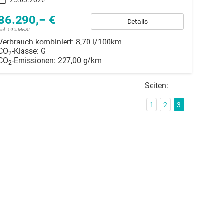
86.290,– €
Details
incl. 19% MwSt.
Verbrauch kombiniert:
8,70 l/100km
CO
-Klasse:
G
2
CO
-Emissionen:
227,00 g/km
2
Seiten:
1
2
3